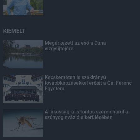
KIEMELT
Megérkezett az eső a Duna
vízgyűjtőjére
Kecskeméten is szakirányú
továbbképzésekkel erősít a Gál Ferenc
Egyetem
A lakosságra is fontos szerep hárul a
szúnyoginvázió elkerülésében