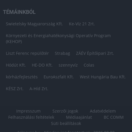
TÉMÁINKBÓL
Swietelsky Magyarország Kft.
Ke-Víz 21 Zrt.
Környezeti és Energiahatékonysági Operatív Program
(KEHOP)
Liszt Ferenc repülőtér
Strabag
ZÁÉV Építőipari Zrt.
Hódút Kft.
HE-DO Kft.
szennyvíz
Colas
kórházfejlesztés
EuroAszfalt Kft.
West Hungária Bau Kft.
KÉSZ Zrt.
A-Híd Zrt.
Impresszum
Szerzői jogok
Adatvédelem
Felhasználási feltételek
Médiaajánlat
BC COMM
Süti beállítások