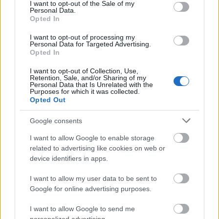
consent section.
I want to opt-out of the Sale of my
Personal Data.
Opted In
Tata
műemlékfelújítás
műemlék
restaurálás
Történelmi táj, amelynek minden köve mesél –
I want to opt-out of processing my
Personal Data for Targeted Advertising.
megújul a tatai Angolkert
Opted In
A projekt részeként megújulnak a területen található
műemlékek, köztük a különleges Műromok, valamint a közeli
I want to opt-out of Collection, Use,
Retention, Sale, and/or Sharing of my
Várkanyarban álló Nepomuki Szent János híd és szobor is.
Personal Data that Is Unrelated with the
Purposes for which it was collected.
Opted Out
M1 bővítés: már zajlik a teljesen új
Bicske Kelet csomópont építése
Google consents
I want to allow Google to enable storage
related to advertising like cookies on web or
device identifiers in apps.
Új gyalogosátkelők és jelzőlámpás
csomópont épül Angyalföldön
I want to allow my user data to be sent to
Google for online advertising purposes.
I want to allow Google to send me
Másfélszeresére bővítik