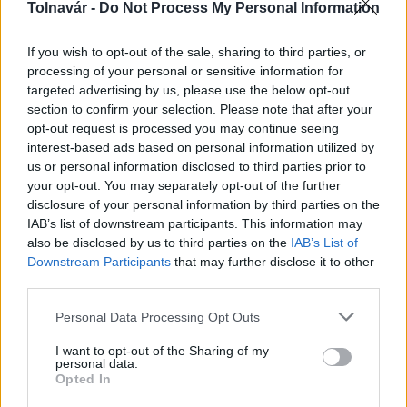
Tolnavár -
Do Not Process My Personal Information
If you wish to opt-out of the sale, sharing to third parties, or
processing of your personal or sensitive information for
targeted advertising by us, please use the below opt-out
section to confirm your selection. Please note that after your
opt-out request is processed you may continue seeing
interest-based ads based on personal information utilized by
MAGYAR ÉPÍTŐK
us or personal information disclosed to third parties prior to
your opt-out. You may separately opt-out of the further
disclosure of your personal information by third parties on the
Aktuális
IAB’s list of downstream participants. This information may
also be disclosed by us to third parties on the
IAB’s List of
Downstream Participants
that may further disclose it to other
third parties.
Please note that this website/app uses one or more Google
Personal Data Processing Opt Outs
services and may gather and store information including but
not limited to your visit or usage behaviour. You may click to
I want to opt-out of the Sharing of my
personal data.
grant or deny consent to Google and its third-party tags to
Opted In
use your data for below specified purposes in below Google