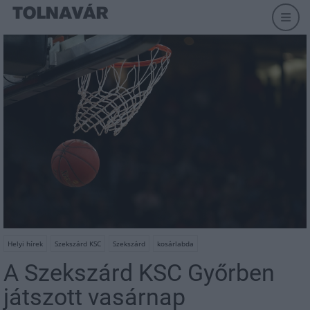
Helyi hírek
Szekszárd KSC
Szekszárd
kosárlabda
A Szekszárd KSC Győrben
játszott vasárnap