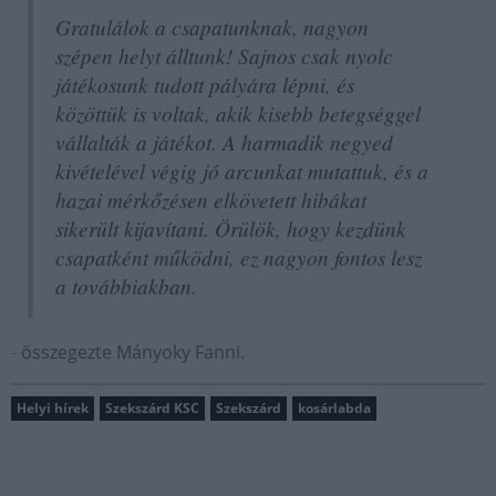
Gratulálok a csapatunknak, nagyon
szépen helyt álltunk! Sajnos csak nyolc
játékosunk tudott pályára lépni, és
közöttük is voltak, akik kisebb betegséggel
vállalták a játékot. A harmadik negyed
kivételével végig jó arcunkat mutattuk, és a
hazai mérkőzésen elkövetett hibákat
sikerült kijavítani. Örülök, hogy kezdünk
csapatként működni, ez nagyon fontos lesz
a továbbiakban.
-
összegezte Mányoky Fanni.
Helyi hírek
Szekszárd KSC
Szekszárd
kosárlabda