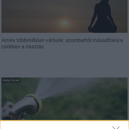
Amire többmillióan vártunk: szombattól másodfokúra
csökken a riasztás
Helyi hírek
A hőségben is védik a növényzetet Pakson