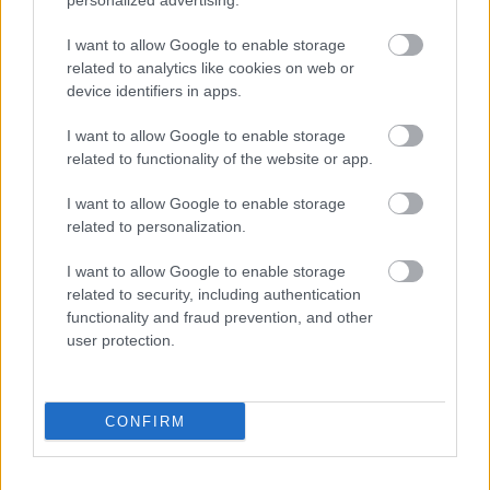
personalized advertising.
Hódmezővásárhely jó hírű református
iskoláját
I want to allow Google to enable storage
related to analytics like cookies on web or
device identifiers in apps.
Látványos építési szakasz indult be a
Flórián téri felüljárón
I want to allow Google to enable storage
related to functionality of the website or app.
I want to allow Google to enable storage
related to personalization.
I want to allow Google to enable storage
HÍRLEVÉL
related to security, including authentication
functionality and fraud prevention, and other
user protection.
Név
E-mail cím
CONFIRM
Feliratkozom a hírlevélre és elfogadom az
adatvédelmi