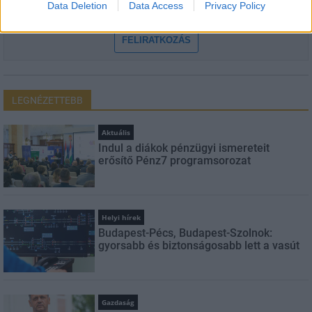
Data Deletion
Data Access
Privacy Policy
szabályzatot!
FELIRATKOZÁS
LEGNÉZETTEBB
Aktuális
Indul a diákok pénzügyi ismereteit
erősítő Pénz7 programsorozat
Helyi hírek
Budapest-Pécs, Budapest-Szolnok:
gyorsabb és biztonságosabb lett a vasút
Gazdaság