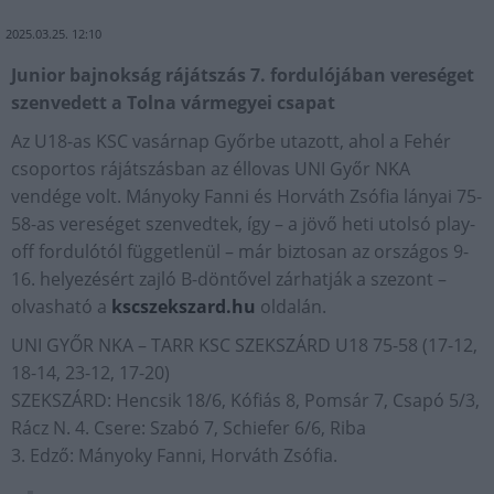
2025.03.25. 12:10
Junior bajnokság rájátszás 7. fordulójában vereséget
szenvedett a Tolna vármegyei csapat
Az U18-as KSC vasárnap Győrbe utazott, ahol a Fehér
csoportos rájátszásban az éllovas UNI Győr NKA
vendége volt. Mányoky Fanni és Horváth Zsófia lányai 75-
58-as vereséget szenvedtek, így – a jövő heti utolsó play-
off fordulótól függetlenül – már biztosan az országos 9-
16. helyezésért zajló B-döntővel zárhatják a szezont –
olvasható a
kscszekszard.hu
oldalán.
UNI GYŐR NKA – TARR KSC SZEKSZÁRD U18 75-58 (17-12,
18-14, 23-12, 17-20)
SZEKSZÁRD: Hencsik 18/6, Kófiás 8, Pomsár 7, Csapó 5/3,
Rácz N. 4. Csere: Szabó 7, Schiefer 6/6, Riba
3. Edző: Mányoky Fanni, Horváth Zsófia.