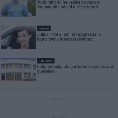
Több mint 40 helyszínen dolgozik
fennakadás nélkül a Híd-csoport
Aktuális
Július 1-től állami támogatás jár a
jogosítvány megszerzéséhez
Helyi hírek
Felújított iskolába járhatnak a szekszárdi
gyerekek
HIRDETÉS
HIRDETÉS