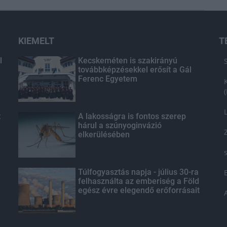
KIEMELT
T
l
Kecskeméten is szakirányú
továbbképzésekkel erősít a Gál
Ferenc Egyetem
t
A lakosságra is fontos szerep
hárul a szúnyoginvázió
elkerülésében
Túlfogyasztás napja - július 30-ra
felhasználta az emberiség a Föld
egész évre elegendő erőforrásait