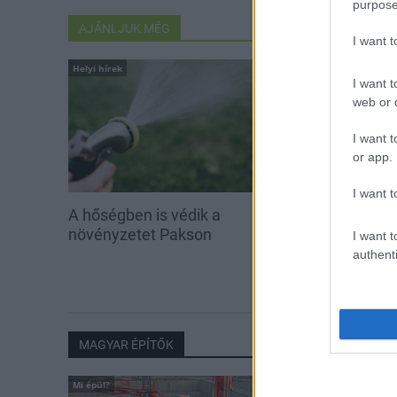
purpose
AJÁNLJUK MÉG
I want 
Helyi hírek
Helyi hírek
I want t
web or d
I want t
or app.
I want t
A hőségben is védik a
Idén is PajTás
növényzetet Pakson
segítség a pak
I want t
iskolakezdés
authenti
MAGYAR ÉPÍTŐK
Mi épül?