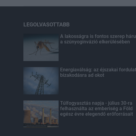
LEGOLVASOTTABB
A lakosságra is fontos szerep háru
a szúnyoginvázió elkerülésében
Energiaválság: az éjszakai fordula
bizakodásra ad okot
Túlfogyasztás napja - július 30-ra
felhasználta az emberiség a Föld
egész évre elegendő erőforrásait