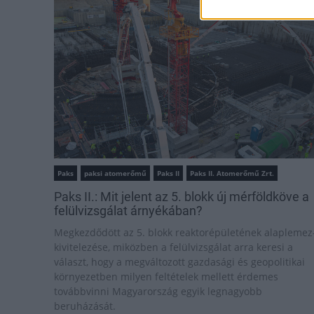
Paks
paksi atomerőmű
Paks II
Paks II. Atomerőmű Zrt.
Paks II.: Mit jelent az 5. blokk új mérföldköve a
felülvizsgálat árnyékában?
Megkezdődött az 5. blokk reaktorépületének alaplemez
kivitelezése, miközben a felülvizsgálat arra keresi a
választ, hogy a megváltozott gazdasági és geopolitikai
környezetben milyen feltételek mellett érdemes
továbbvinni Magyarország egyik legnagyobb
beruházását.