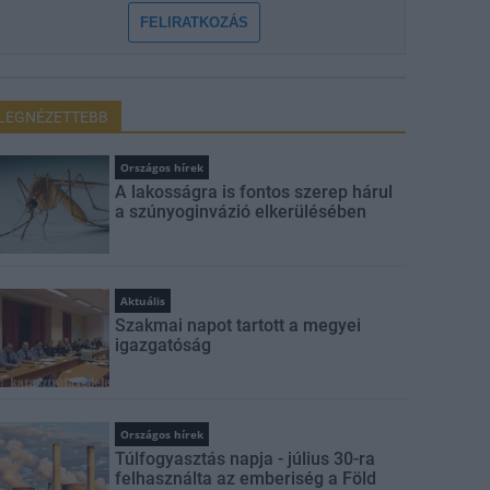
FELIRATKOZÁS
LEGNÉZETTEBB
Országos hírek
A lakosságra is fontos szerep hárul
a szúnyoginvázió elkerülésében
Aktuális
Szakmai napot tartott a megyei
igazgatóság
Országos hírek
Túlfogyasztás napja - július 30-ra
felhasználta az emberiség a Föld