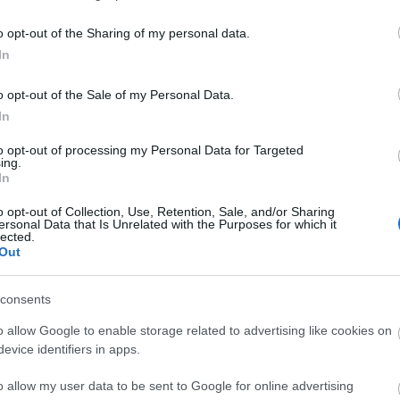
o opt-out of the Sharing of my personal data.
In
o opt-out of the Sale of my Personal Data.
In
to opt-out of processing my Personal Data for Targeted
ing.
In
kuratóriumi elnöke szerint vannak még feladataik
gekkel való kapcsolatok erősítésében. Közölte:
o opt-out of Collection, Use, Retention, Sale, and/or Sharing
ersonal Data that Is Unrelated with the Purposes for which it
t magas színvonalát, hogy Dunaújváros sportja
lected.
Out
consents
o allow Google to enable storage related to advertising like cookies on
evice identifiers in apps.
o allow my user data to be sent to Google for online advertising