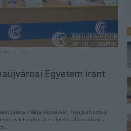
dahelyi Éva - DUE
naújvárosi Egyetem iránt
gduplázta diákjai létszámát - hangsúlyozta a
óért és felsőoktatásért felelős államtitkára az
ón.