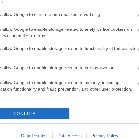
s.
to allow Google to send me personalized advertising.
Helyi hírek
o allow Google to enable storage related to analytics like cookies on
evice identifiers in apps.
o allow Google to enable storage related to functionality of the website
o allow Google to enable storage related to personalization.
ka, egy táskányi
Beindult az őszibarackszezon,
si
szeptemberig élvezhetjük
o allow Google to enable storage related to security, including
hez
cation functionality and fraud prevention, and other user protection.
CONFIRM
Elkészült a Liszt Ferenc repülőtér
Data Deletion
Data Access
Privacy Policy