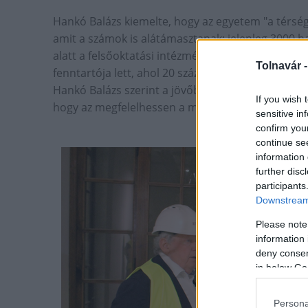
Hankó Balázs kiemelte, hogy az egyetem "a térség
amit a számok is alátámasztanak: jelenleg 3000 h
alatt a felsőoktatási intézmény megjelent a szak
Tolnavár 
fenntartója lett, ahol 20 százalékkal emelkedett 
Hankó Balázs szerint a jövőben az egyetem kutatási
If you wish 
hogy az megfelelhessen a modernkori környezet
sensitive in
confirm you
continue se
information 
further disc
participants
Downstream 
Please note
information 
deny consent
in below Go
Persona