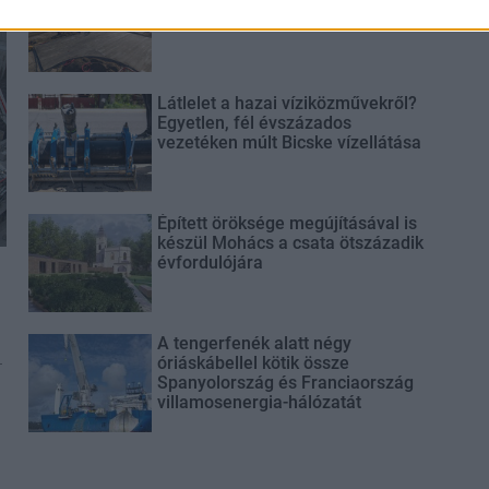
közelében lévő logisztikai bázis út-
és közműhálózatának fejlesztése
Látlelet a hazai víziközművekről?
Egyetlen, fél évszázados
vezetéken múlt Bicske vízellátása
Épített öröksége megújításával is
készül Mohács a csata ötszázadik
évfordulójára
A tengerfenék alatt négy
-
óriáskábellel kötik össze
Spanyolország és Franciaország
villamosenergia-hálózatát