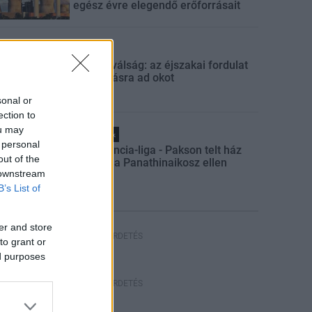
egész évre elegendő erőforrásait
Aktuális
Energiaválság: az éjszakai fordulat
bizakodásra ad okot
sonal or
ection to
ou may
Helyi hírek
 personal
Konferencia-liga - Pakson telt ház
out of the
várható a Panathinaikosz ellen
 downstream
B’s List of
er and store
HIRDETÉS
to grant or
ed purposes
HIRDETÉS