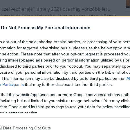
 szervező ereje", amely 2021 óta még vonzóbb lett,
allgató jár Dunaújvárosba. Mint mondta, ezen időszak
képzés területén is, hiszen a Bánki Donát Technikum
-
Do Not Process My Personal Information
a diákok létszáma, meghaladva a 600 főt.
 kapacitása segítheti a helyi vasmű zöld átállását is,
to opt-out of the sale, sharing to third parties, or processing of your per
védelmi követelményeknek.
formation for targeted advertising by us, please use the below opt-out s
r selection. Please note that after your opt-out request is processed y
eing interest-based ads based on personal information utilized by us or
disclosed to third parties prior to your opt-out. You may separately opt-
losure of your personal information by third parties on the IAB’s list of
. This information may also be disclosed by us to third parties on the
IA
Participants
that may further disclose it to other third parties.
 that this website/app uses one or more Google services and may gath
including but not limited to your visit or usage behaviour. You may click 
 to Google and its third-party tags to use your data for below specifi
ogle consent section.
l Data Processing Opt Outs