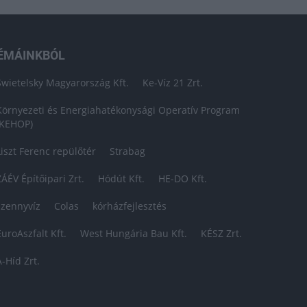
ÉMÁINKBÓL
Swietelsky Magyarország Kft.
Ke-Víz 21 Zrt.
Környezeti és Energiahatékonysági Operatív Program
(KEHOP)
Liszt Ferenc repülőtér
Strabag
ZÁÉV Építőipari Zrt.
Hódút Kft.
HE-DO Kft.
szennyvíz
Colas
kórházfejlesztés
EuroAszfalt Kft.
West Hungária Bau Kft.
KÉSZ Zrt.
A-Híd Zrt.