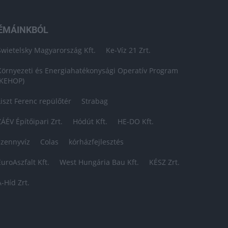
ÉMÁINKBÓL
Swietelsky Magyarország Kft.
Ke-Víz 21 Zrt.
Környezeti és Energiahatékonysági Operatív Program
(KEHOP)
Liszt Ferenc repülőtér
Strabag
ZÁÉV Építőipari Zrt.
Hódút Kft.
HE-DO Kft.
szennyvíz
Colas
kórházfejlesztés
EuroAszfalt Kft.
West Hungária Bau Kft.
KÉSZ Zrt.
A-Híd Zrt.