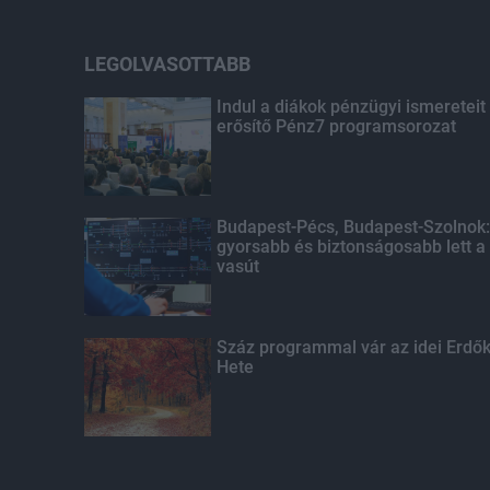
LEGOLVASOTTABB
Indul a diákok pénzügyi ismereteit
erősítő Pénz7 programsorozat
Budapest-Pécs, Budapest-Szolnok:
gyorsabb és biztonságosabb lett a
vasút
Száz programmal vár az idei Erdő
Hete