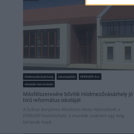
Hódmezővásárhely
iskolaépítés
FERROÉP Zrt.
oktatási beruházás
Másfélszeresére bővítik Hódmezővásárhely jó
hírű református iskoláját
A Szőnyi Benjámin Általános Iskola fejlesztését a
FERROÉP kivitelezheti; a munkák csaknem egy évig
tartanak majd.