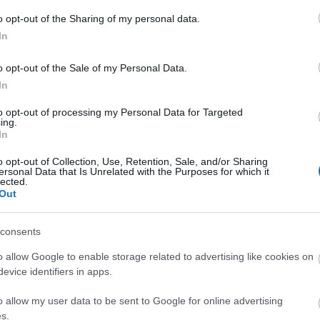
tőedző. Öt nagyon szép, de rendkívül intenzív idényem
ározásomból felálltam, szükségem volt a
o opt-out of the Sharing of my personal data.
ban, Kínában és több európai országban. Igyekeztem
In
töltött, és most tele vagyok energiával" - közölte a
o opt-out of the Sale of my Personal Data.
ágjátékokon ötödik magyar válogatott szövetségi
In
to opt-out of processing my Personal Data for Targeted
tlen játékot szeretne látni csapatától, amely stabil
ing.
 egyelőre annyit árult el, hogy a KSC régi egysége
In
o opt-out of Collection, Use, Retention, Sale, and/or Sharing
ersonal Data that Is Unrelated with the Purposes for which it
tán hagyta el a tolnai együttest, mellyel négy bajnoki
lected.
pa-bronzérmes lett, valamint bejutott az Euroliga
Out
ersitas Pécset irányítja a jövőben.
consents
o allow Google to enable storage related to advertising like cookies on
evice identifiers in apps.
o allow my user data to be sent to Google for online advertising
s.