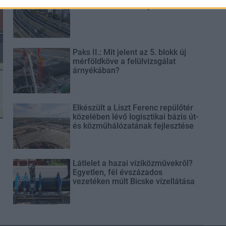
be a Flórián téri felüljárón
Paks II.: Mit jelent az 5. blokk új
mérföldköve a felülvizsgálat
árnyékában?
Elkészült a Liszt Ferenc repülőtér
közelében lévő logisztikai bázis út-
és közműhálózatának fejlesztése
Látlelet a hazai víziközművekről?
Egyetlen, fél évszázados
vezetéken múlt Bicske vízellátása