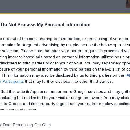
a női kosárlabda bajnoki idényt bronzéremmel záró
-
Do Not Process My Personal Information
csapat májusban kinevezett vezetőedzője.
to opt-out of the sale, sharing to third parties, or processing of your per
s fontos, hogy mindig egyre magasabb cél eléréséért
formation for targeted advertising by us, please use the below opt-out s
am és tovább építsem azt a szilárd alapot, amit
r selection. Please note that after your opt-out request is processed y
eing interest-based ads based on personal information utilized by us or
ektívát és fiatalos lendületet hozzak a csapat életébe"
disclosed to third parties prior to your opt-out. You may separately opt-
losure of your personal information by third parties on the IAB’s list of
. This information may also be disclosed by us to third parties on the
IA
Participants
that may further disclose it to other third parties.
mber elárulta, olyan szintlépés ez a
 és a céljai között szerepelt egy olyan
 that this website/app uses one or more Google services and may gath
elt. Kifejtette, kevesen kapnak ilyen fiatalon
including but not limited to your visit or usage behaviour. You may click 
 to Google and its third-party tags to use your data for below specifi
A legmagasabb edzői képesítését, és igyekszik
ogle consent section.
l Data Processing Opt Outs