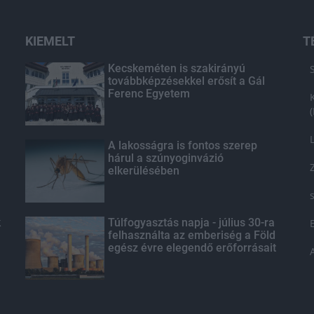
KIEMELT
T
Kecskeméten is szakirányú
továbbképzésekkel erősít a Gál
Ferenc Egyetem
A lakosságra is fontos szerep
hárul a szúnyoginvázió
elkerülésében
k
Túlfogyasztás napja - július 30-ra
felhasználta az emberiség a Föld
egész évre elegendő erőforrásait