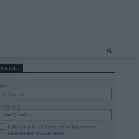
HÍRLEVÉL
Név
E-mail cím
Feliratkozom a hírlevélre és elfogadom az
adatvédelmi szabályzatot!