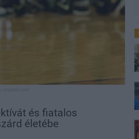
ió, unsplash.com
tívát és fiatalos
szárd életébe