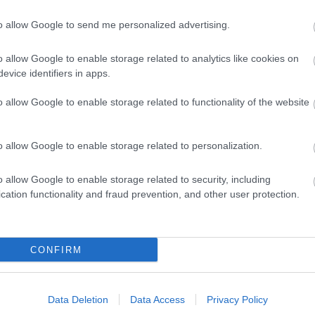
to allow Google to send me personalized advertising.
o allow Google to enable storage related to analytics like cookies on
Helyi hírek
evice identifiers in apps.
o allow Google to enable storage related to functionality of the website
o allow Google to enable storage related to personalization.
 védik a
Idén is PajTáska, egy táskányi
o allow Google to enable storage related to security, including
Pakson
segítség a paksi
cation functionality and fraud prevention, and other user protection.
iskolakezdéshez
CONFIRM
Data Deletion
Data Access
Privacy Policy
Látványos építési szakasz indult