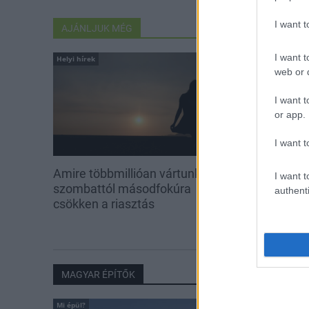
I want 
AJÁNLJUK MÉG
I want t
Helyi hírek
Helyi hírek
web or d
I want t
or app.
I want t
Amire többmillióan vártunk:
A hőségben is
I want t
szombattól másodfokúra
növényzetet 
authenti
csökken a riasztás
MAGYAR ÉPÍTŐK
Mi épül?