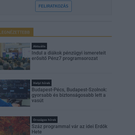
FELIRATKOZÁS
LEGNÉZETTEBB
Aktuális
Indul a diákok pénzügyi ismereteit
erősítő Pénz7 programsorozat
Helyi hírek
Budapest-Pécs, Budapest-Szolnok:
gyorsabb és biztonságosabb lett a
vasút
Országos hírek
Száz programmal vár az idei Erdők
Hete