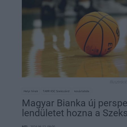
Illusztrác
Helyi hírek
TARR KSC Szekszárd
kosárlabda
Magyar Bianka új perspek
lendületet hozna a Szek
MTI
2024.06.12. 09:00