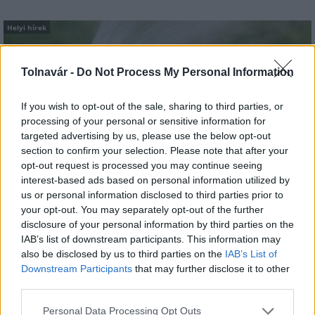
Helyi hírek
Tolnavár -
Do Not Process My Personal Information
If you wish to opt-out of the sale, sharing to third parties, or
processing of your personal or sensitive information for
targeted advertising by us, please use the below opt-out
A hőségben is védik a növényzetet Pakson
section to confirm your selection. Please note that after your
opt-out request is processed you may continue seeing
interest-based ads based on personal information utilized by
us or personal information disclosed to third parties prior to
your opt-out. You may separately opt-out of the further
disclosure of your personal information by third parties on the
IAB’s list of downstream participants. This information may
also be disclosed by us to third parties on the
IAB’s List of
MAGYAR ÉPÍTŐK
Downstream Participants
that may further disclose it to other
third parties.
Útépítés
Please note that this website/app uses one or more Google
Personal Data Processing Opt Outs