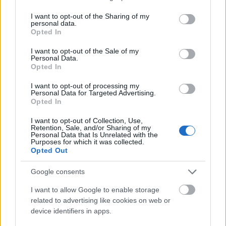
services and may gather and store information including but
not limited to your visit or usage behaviour. You may click to
I want to opt-out of the Sharing of my
personal data.
grant or deny consent to Google and its third-party tags to
Opted In
use your data for below specified purposes in below Google
consent section.
I want to opt-out of the Sale of my
Personal Data.
Opted In
I want to opt-out of processing my
Personal Data for Targeted Advertising.
Opted In
I want to opt-out of Collection, Use,
útfelújítás
Pestszentlőrinc
XVIII. kerület
Profunda Bau
Retention, Sale, and/or Sharing of my
Personal Data that Is Unrelated with the
Szinte teljes hosszában megújítják a Lakatos úti
Purposes for which it was collected.
Opted Out
lakótelep legfontosabb utcáját
Pestszentlőrinc egyik első lakótelepén kanyarog a Dolgozó utca,
Google consents
amelynek komplex burkolatmegújításáért felel a Profunda Bau.
I want to allow Google to enable storage
related to advertising like cookies on web or
Új vízáteresztő burkolatú parkolók
device identifiers in apps.
épülnek Zuglóban – helyben tartják a
csapadékvizet