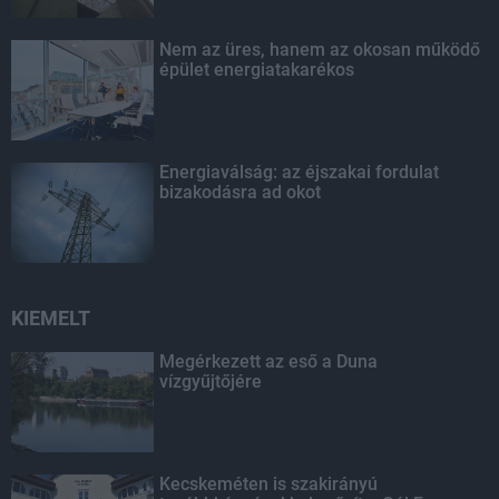
Nem az üres, hanem az okosan működő
épület energiatakarékos
Energiaválság: az éjszakai fordulat
bizakodásra ad okot
KIEMELT
Megérkezett az eső a Duna
vízgyűjtőjére
Kecskeméten is szakirányú