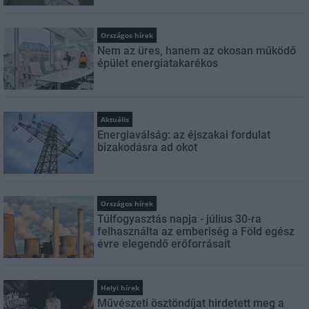
Országos hírek
Nem az üres, hanem az okosan működő
épület energiatakarékos
Aktuális
Energiaválság: az éjszakai fordulat
bizakodásra ad okot
Országos hírek
Túlfogyasztás napja - július 30-ra
felhasználta az emberiség a Föld egész
évre elegendő erőforrásait
Helyi hírek
Művészeti ösztöndíjat hirdetett meg a