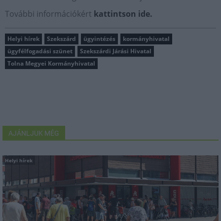
További információkért
kattintson ide.
Helyi hírek
Szekszárd
ügyintézés
kormányhivatal
ügyfélfogadási szünet
Szekszárdi Járási Hivatal
Tolna Megyei Kormányhivatal
AJÁNLJUK MÉG
Helyi hírek