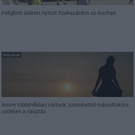
Felújított üzletet nyitott Szekszárdon az Auchan
Helyi hírek
Amire többmillióan vártunk: szombattól másodfokúra
csökken a riasztás