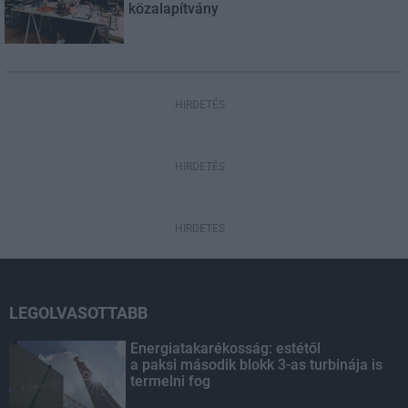
közalapítvány
HIRDETÉS
HIRDETÉS
HIRDETÉS
LEGOLVASOTTABB
Energiatakarékosság: estétől
a paksi második blokk 3-as turbinája is
termelni fog