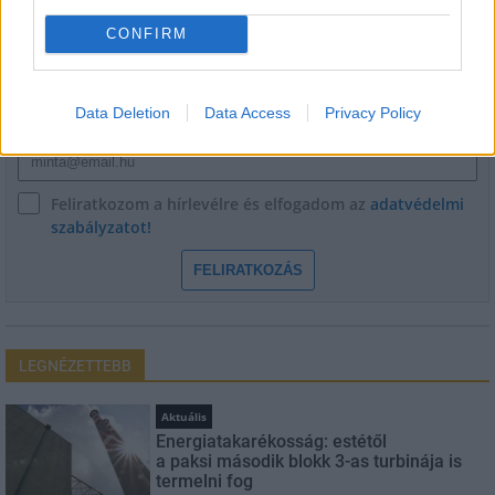
CONFIRM
Név
Data Deletion
Data Access
Privacy Policy
E-mail cím
Feliratkozom a hírlevélre és elfogadom az
adatvédelmi
szabályzatot!
FELIRATKOZÁS
LEGNÉZETTEBB
Aktuális
Energiatakarékosság: estétől
a paksi második blokk 3-as turbinája is
termelni fog