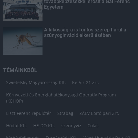
továbbképzésekkel erősít a Gál Ferenc
Egyetem
A lakosságra is fontos szerep hárul a
szúnyoginvázió elkerülésében
TÉMÁINKBÓL
Swietelsky Magyarország Kft.
Ke-Víz 21 Zrt.
Környezeti és Energiahatékonysági Operatív Program
(KEHOP)
Liszt Ferenc repülőtér
Strabag
ZÁÉV Építőipari Zrt.
Hódút Kft.
HE-DO Kft.
szennyvíz
Colas
kórházfejlesztés
EuroAszfalt Kft.
West Hungária Bau Kft.