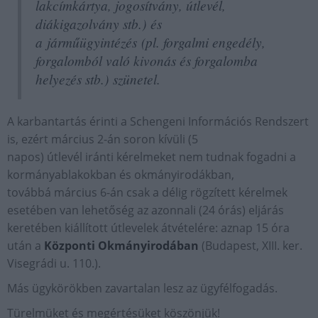
lakcímkártya, jogosítvány, útlevél,
diákigazolvány stb.)
és
a járműügyintézés
(pl. forgalmi engedély,
forgalomból való kivonás és forgalomba
helyezés stb.)
szünetel.
A karbantartás érinti a Schengeni Információs Rendszert
is, ezért március 2-án soron kívüli (5
napos) útlevél iránti kérelmeket nem tudnak fogadni a
kormányablakokban és okmányirodákban,
továbbá március 6-án csak a délig rögzített kérelmek
esetében van lehetőség az azonnali (24 órás) eljárás
keretében kiállított útlevelek átvételére: aznap 15 óra
után a
Központi Okmányirodában
(Budapest, XIII. ker.
Visegrádi u. 110.).
Más ügykörökben zavartalan lesz az ügyfélfogadás.
Türelmüket és megértésüket köszönjük!