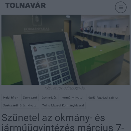
Kép: koronavirus.gov.hu
Helyi hírek
Szekszárd
ügyintézés
kormányhivatal
ügyfélfogadási szünet
Szekszárdi Járási Hivatal
Tolna Megyei Kormányhivatal
Szünetel az okmány- és
járműügyintézés március 7-