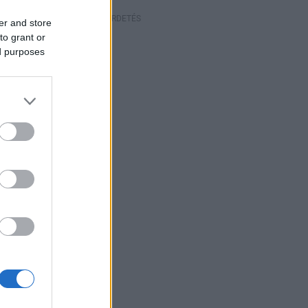
HIRDETÉS
er and store
to grant or
ed purposes