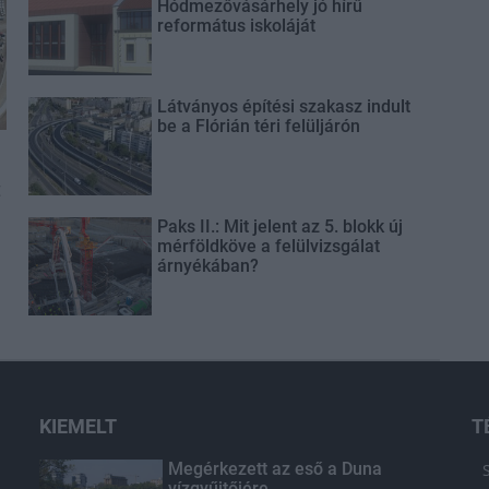
Hódmezővásárhely jó hírű
református iskoláját
Látványos építési szakasz indult
be a Flórián téri felüljárón
t
Paks II.: Mit jelent az 5. blokk új
mérföldköve a felülvizsgálat
árnyékában?
KIEMELT
T
Megérkezett az eső a Duna
vízgyűjtőjére