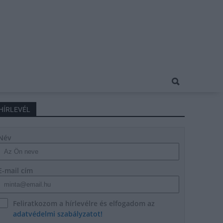
HÍRLEVÉL
Név
E-mail cím
Feliratkozom a hírlevélre és elfogadom az
adatvédelmi szabályzatot!