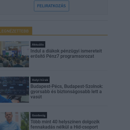
FELIRATKOZÁS
LEGNÉZETTEBB
Aktuális
Indul a diákok pénzügyi ismereteit
erősítő Pénz7 programsorozat
Helyi hírek
Budapest-Pécs, Budapest-Szolnok:
gyorsabb és biztonságosabb lett a
vasút
Gazdaság
Több mint 40 helyszínen dolgozik
fennakadás nélkül a Híd-csoport