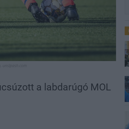
ió, unslpash.com
búcsúzott a labdarúgó MOL