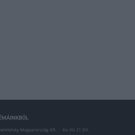
ÉMÁINKBÓL
Swietelsky Magyarország Kft.
Ke-Víz 21 Zrt.