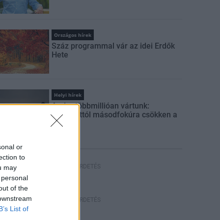
Országos hírek
Száz programmal vár az idei Erdők
Hete
Helyi hírek
Amire többmillióan vártunk:
szombattól másodfokúra csökken a
riasztás
sonal or
ection to
HIRDETÉS
ou may
 personal
out of the
 downstream
HIRDETÉS
B’s List of