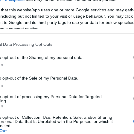
alaposan felforgatott összeállításban lépett pályára.
 that this website/app uses one or more Google services and may gath
etéshez jutottak a vendégek, akik a folytatásban is
including but not limited to your visit or usage behaviour. You may click 
 - egy szögletet követően - megduplázták előnyüket. A
 to Google and its third-party tags to use your data for below specifi
ítást, három perc múlva szépített, és ezután is
ogle consent section.
elét, de - részben Dombó bravúros védése miatt -
l Data Processing Opt Outs
t a 16-oson belül, s bár úgy tűnt, nem ért hozzá
o opt-out of the Sharing of my personal data.
netben beállt Berecz értékesített. A televíziós lassítás
In
kupában nincs VAR, így a Vasas ismét kétgólos
etőedző cserékkel reagált, Böde pedig ismét remek
o opt-out of the Sale of my Personal Data.
, így újra nyílttá vált a küzdelem.
In
to opt-out of processing my Personal Data for Targeted
ombó nagy védései megmentették a Vasast
ing.
In
sok a hajrában sem voltak eredményesek, a
o opt-out of Collection, Use, Retention, Sale, and/or Sharing
ersonal Data that Is Unrelated with the Purposes for which it
lected.
Out