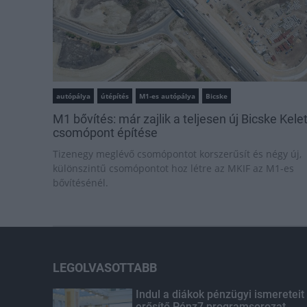
autópálya
útépítés
M1-es autópálya
Bicske
M1 bővítés: már zajlik a teljesen új Bicske Kele
csomópont építése
Tizenegy meglévő csomópontot korszerűsít és négy új,
különszintű csomópontot hoz létre az MKIF az M1-es
bővítésénél.
LEGOLVASOTTABB
Indul a diákok pénzügyi ismereteit
erősítő Pénz7 programsorozat