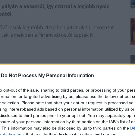
pályán a Vasastól, így ezúttal a legjobb nyolc
ától.
ővárosiak legutóbb 2017-ben jutottak túl a sorozat
tek, amelyben a Ferencvárostól kaptak ki.
3.), Iyinbor (16.), Berecz (52., 11-esből)
-
Do Not Process My Personal Information
to opt-out of the sale, sharing to third parties, or processing of your per
Szabó J. - Papp K., Haraszti (Sajbán, a szünetben),
formation for targeted advertising by us, please use the below opt-out s
, Hahn (Böde, 54.)
r selection. Please note that after your opt-out request is processed y
eing interest-based ads based on personal information utilized by us or
disclosed to third parties prior to your opt-out. You may separately opt-
zki, a szünetben), Silye - Urblík (Berecz, a
losure of your personal information by third parties on the IAB’s list of
zünetben), Balogh N. (Novothny, 62./Hidi, 74.)
. This information may also be disclosed by us to third parties on the
IA
Participants
that may further disclose it to other third parties.