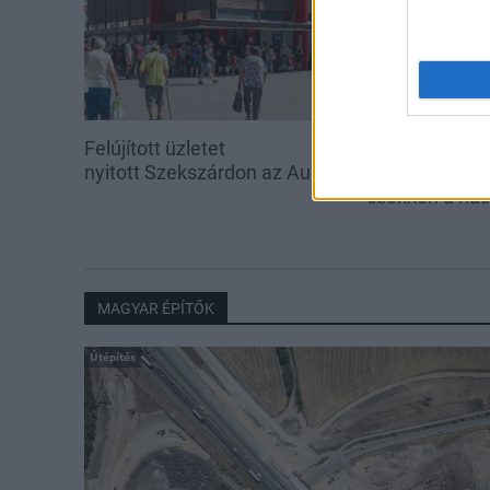
Felújított üzletet
Amire többmill
nyitott Szekszárdon az Auchan
szombattól m
csökken a ria
MAGYAR ÉPÍTŐK
Útépítés