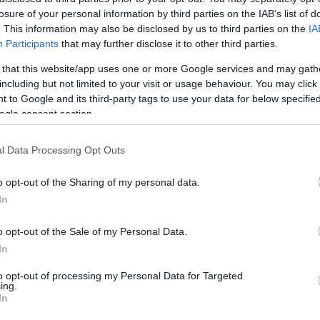
losure of your personal information by third parties on the IAB’s list of
. This information may also be disclosed by us to third parties on the
IA
Participants
that may further disclose it to other third parties.
el rendelkezik a városban
 that this website/app uses one or more Google services and may gath
including but not limited to your visit or usage behaviour. You may click 
bban, hogy az új szerelőüzemnek, valamint az
 to Google and its third-party tags to use your data for below specifi
melési és az üzleti élet kihívásainak is megfelelő,
ogle consent section.
 tud továbbra is szerepet vállalni az építőiparban.
l Data Processing Opt Outs
lása óta működik Pakson. Nagyon sok
z erőműben, sőt már a Paks II beruházásban
o opt-out of the Sharing of my personal data.
In
nlétet leginkább azzal tudjuk igazolni, hogy
y hosszú évekig ki tudja szolgálni az itteni
o opt-out of the Sale of my Personal Data.
In
to opt-out of processing my Personal Data for Targeted
zérigazgatója.
ing.
In
lnek neki, hogy a cég hosszú távon gondolkodik az