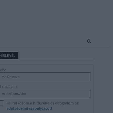
HÍRLEVÉL
Név
E-mail cím
Feliratkozom a hírlevélre és elfogadom az
adatvédelmi szabályzatot!