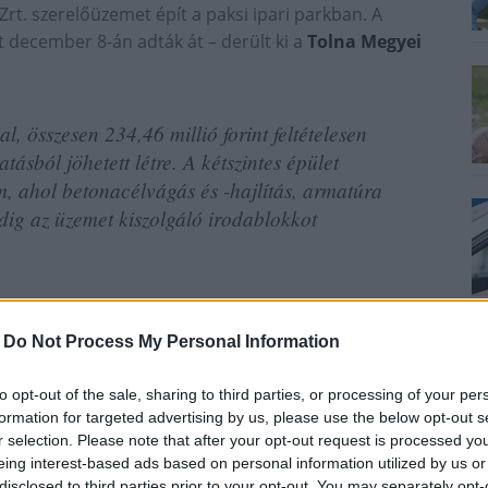
Zrt. szerelőüzemet épít a paksi ipari parkban. A
 december 8-án adták át – derült ki a
Tolna Megyei
, összesen 234,46 millió forint feltételesen
ásból jöhetett létre. A kétszintes épület
em, ahol betonacélvágás és -hajlítás, armatúra
edig az üzemet kiszolgáló irodablokkot
szközbeszerzés is, amely a másodlagos megvalósítási
ékhelyén valósult meg.
-
Do Not Process My Personal Information
to opt-out of the sale, sharing to third parties, or processing of your per
asznosító technológiákat építettek be, ennek
formation for targeted advertising by us, please use the below opt-out s
levegő-víz hőszivattyú fedezi, az épület
r selection. Please note that after your opt-out request is processed y
szert telepítettek.
eing interest-based ads based on personal information utilized by us or
disclosed to third parties prior to your opt-out. You may separately opt-