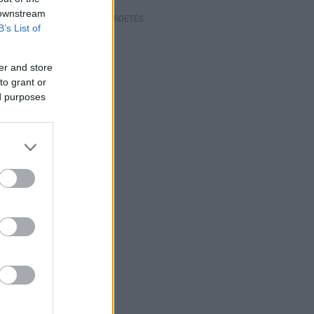
 downstream
HIRDETÉS
B’s List of
er and store
to grant or
ed purposes