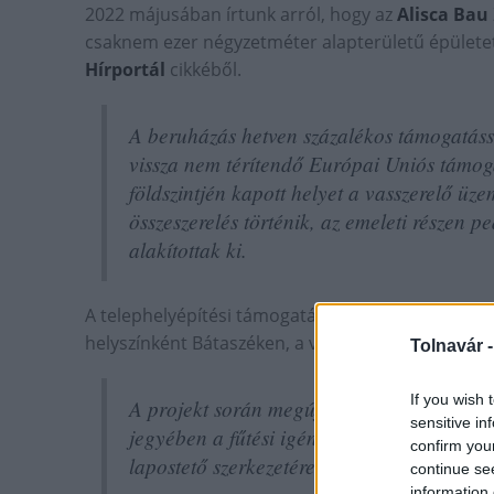
2022 májusában írtunk arról, hogy az
Alisca Bau
csaknem ezer négyzetméter alapterületű épületet
Hírportál
cikkéből.
A beruházás hetven százalékos támogatással
vissza nem térítendő Európai Uniós támogat
földszintjén kapott helyet a vasszerelő üz
összeszerelés történik, az emeleti részen p
alakítottak ki.
A telephelyépítési támogatás részét képezte az e
helyszínként Bátaszéken, a vállalat bejegyzett sz
Tolnavár 
If you wish 
A projekt során megújuló energiaforrást h
sensitive in
jegyében a fűtési igényt két 14 kilowattos 
confirm you
lapostető szerkezetére pedig napelemes rend
continue se
information 