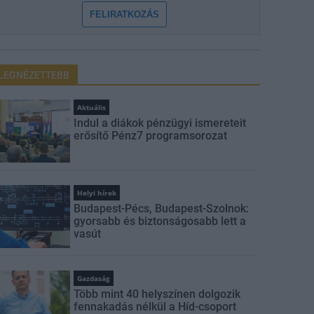
FELIRATKOZÁS
LEGNÉZETTEBB
Aktuális
Indul a diákok pénzügyi ismereteit
erősítő Pénz7 programsorozat
Helyi hírek
Budapest-Pécs, Budapest-Szolnok:
gyorsabb és biztonságosabb lett a
vasút
Gazdaság
Több mint 40 helyszínen dolgozik
fennakadás nélkül a Híd-csoport