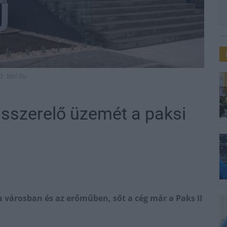
ó: teol.hu
asszerelő üzemét a paksi
a városban és az erőműben, sőt a cég már a Paks II