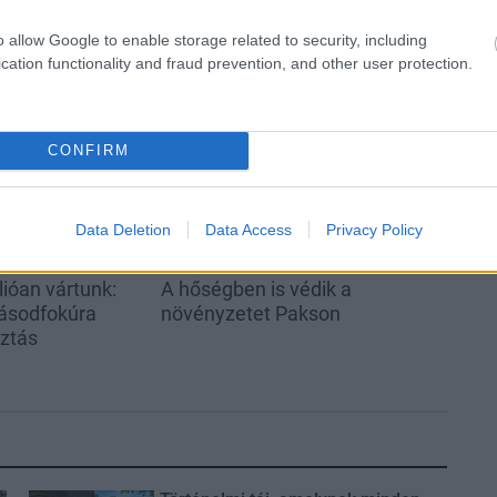
o allow Google to enable storage related to security, including
cation functionality and fraud prevention, and other user protection.
Helyi hírek
CONFIRM
Data Deletion
Data Access
Privacy Policy
ióan vártunk:
A hőségben is védik a
ásodfokúra
növényzetet Pakson
sztás