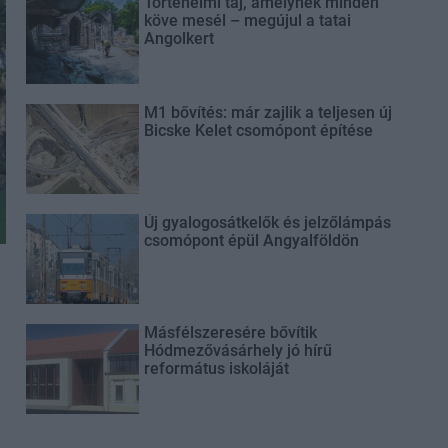
Történelmi táj, amelynek minden
köve mesél – megújul a tatai
Angolkert
M1 bővítés: már zajlik a teljesen új
Bicske Kelet csomópont építése
Új gyalogosátkelők és jelzőlámpás
csomópont épül Angyalföldön
Másfélszeresére bővítik
Hódmezővásárhely jó hírű
református iskoláját