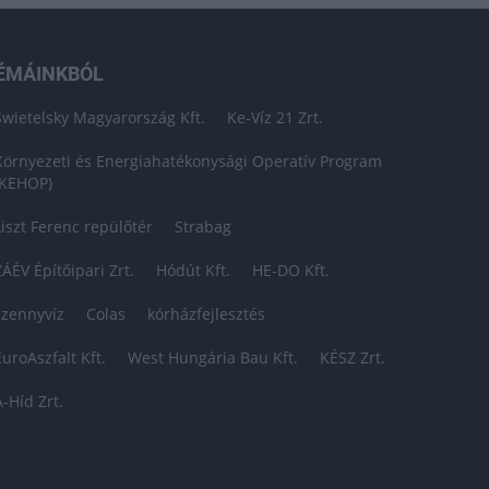
ÉMÁINKBÓL
Swietelsky Magyarország Kft.
Ke-Víz 21 Zrt.
Környezeti és Energiahatékonysági Operatív Program
(KEHOP)
Liszt Ferenc repülőtér
Strabag
ZÁÉV Építőipari Zrt.
Hódút Kft.
HE-DO Kft.
szennyvíz
Colas
kórházfejlesztés
EuroAszfalt Kft.
West Hungária Bau Kft.
KÉSZ Zrt.
A-Híd Zrt.