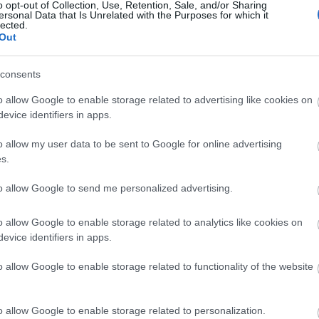
zakra, amíg a Paks II épül.” Mint mondta: „Az anyagiakat
o opt-out of Collection, Use, Retention, Sale, and/or Sharing
ersonal Data that Is Unrelated with the Purposes for which it
, hiszen növekszik a település adóbevétele, de emellett
lected.
Out
consents
ztetett arra, hogy az Alisca Bau nevéhez
, csatornázás, az egyik leglátványosabb
o allow Google to enable storage related to advertising like cookies on
evice identifiers in apps.
-os út melletti támfal építése, amelynek a
o allow my user data to be sent to Google for online advertising
s.
lmán főispán mondott pohárköszöntőt: „Úgy
to allow Google to send me personalized advertising.
 megfelelő jövőképpel. Tolna megyében általában van
Paks környékén különösen fontos.”
o allow Google to enable storage related to analytics like cookies on
evice identifiers in apps.
Zrt.
o allow Google to enable storage related to functionality of the website
o allow Google to enable storage related to personalization.