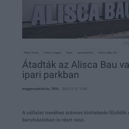
Fot
Helyi hírek
Tolna megye
Paks
üzemépítés
Alisca Bau Zrt.
Átadták az Alisca Bau v
ipari parkban
magyarepitok.hu, TEOL
2022.12.15. 12:00
A vállalat nevéhez számos kivitelezés fűződik 
beruházásban is részt vesz.