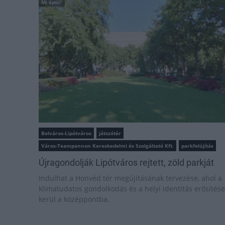
Mi épül?
Belváros-Lipótváros
játszótér
Város-Teampannon Kereskedelmi és Szolgáltató Kft.
parkfelújítás
Újragondolják Lipótváros rejtett, zöld parkját
Indulhat a Honvéd tér megújításának tervezése, ahol a
klímatudatos gondolkodás és a helyi identitás erősítése
kerül a középpontba.