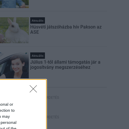
Aktuális
Húsvéti játszóházba hív Pakson az
ASE
Aktuális
Július 1-től állami támogatás jár a
jogosítvány megszerzéséhez
HIRDETÉS
sonal or
ection to
ou may
HIRDETÉS
 personal
out of the