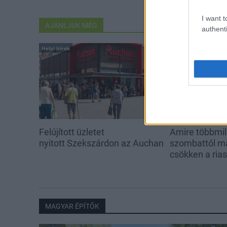
I want t
AJÁNLJUK MÉG
authenti
Helyi hírek
Helyi hírek
Felújított üzletet
Amire többmill
nyitott Szekszárdon az Auchan
szombattól m
csökken a ria
MAGYAR ÉPÍTŐK