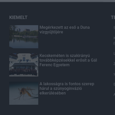
KIEMELT
T
Megérkezett az eső a Duna
vízgyűjtőjére
Kecskeméten is szakirányú
továbbképzésekkel erősít a Gál
Ferenc Egyetem
A lakosságra is fontos szerep
hárul a szúnyoginvázió
elkerülésében