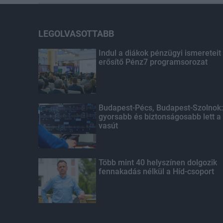
LEGOLVASOTTABB
Indul a diákok pénzügyi ismereteit
erősítő Pénz7 programsorozat
Budapest-Pécs, Budapest-Szolnok:
gyorsabb és biztonságosabb lett a
vasút
Több mint 40 helyszínen dolgozik
fennakadás nélkül a Híd-csoport