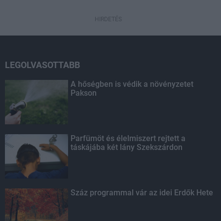
HIRDETÉS
LEGOLVASOTTABB
A hőségben is védik a növényzetet
Pakson
Parfümöt és élelmiszert rejtett a
táskájába két lány Szekszárdon
Száz programmal vár az idei Erdők Hete