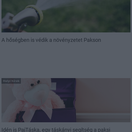
A hőségben is védik a növényzetet Pakson
Helyi hírek
Idén is PajTáska, egy táskányi segítség a paksi