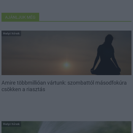
AJÁNLJUK MÉG
Helyi hírek
Amire többmillióan vártunk: szombattól másodfokúra
csökken a riasztás
Helyi hírek