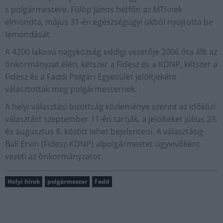
s polgármestere. Fülöp János hétfőn az MTI-nek
elmondta, május 31-én egészségügyi okból nyújtotta be
lemondását.
A 4200 lakosú nagyközség eddigi vezetője 2006 óta állt az
önkormányzat élén, kétszer a Fidesz és a KDNP, kétszer a
Fidesz és a Faddi Polgári Egyesület jelöltjeként
választották meg polgármesternek.
A helyi választási bizottság közleménye szerint az időközi
választást szeptember 11-én tartják, a jelölteket július 23.
és augusztus 8. között lehet bejelenteni. A választásig
Bali Ervin (Fidesz-KDNP) alpolgármester ügyvivőként
vezeti az önkormányzatot.
Helyi hírek
polgármester
Fadd