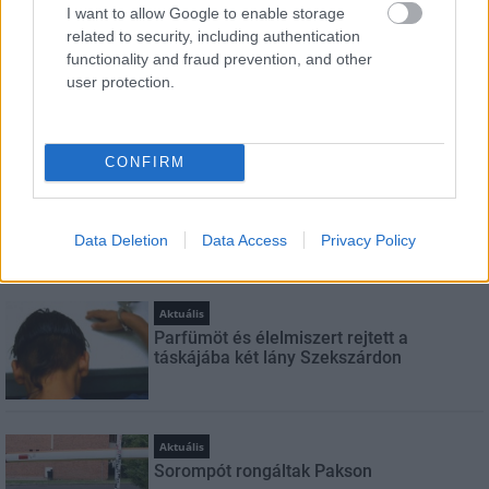
I want to allow Google to enable storage
related to security, including authentication
FELIRATKOZÁS
functionality and fraud prevention, and other
user protection.
LEGNÉZETTEBB
CONFIRM
Helyi hírek
A hőségben is védik a növényzetet
Pakson
Data Deletion
Data Access
Privacy Policy
Aktuális
Parfümöt és élelmiszert rejtett a
táskájába két lány Szekszárdon
Aktuális
Sorompót rongáltak Pakson