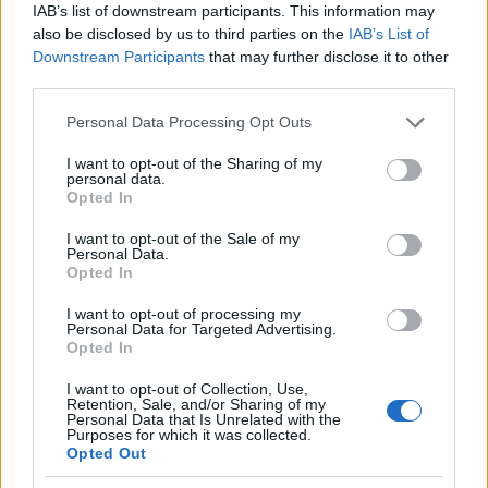
IAB’s list of downstream participants. This information may
also be disclosed by us to third parties on the
IAB’s List of
Hódmezővásárhely
iskolaépítés
FERROÉP Zrt.
oktatási beruházás
Downstream Participants
that may further disclose it to other
Másfélszeresére bővítik Hódmezővásárhely jó hírű
third parties.
református iskoláját
Please note that this website/app uses one or more Google
Personal Data Processing Opt Outs
A Szőnyi Benjámin Általános Iskola fejlesztését a FERROÉP
services and may gather and store information including but
kivitelezheti; a munkák csaknem egy évig tartanak majd.
not limited to your visit or usage behaviour. You may click to
I want to opt-out of the Sharing of my
personal data.
grant or deny consent to Google and its third-party tags to
Opted In
Látványos építési szakasz indult be a
use your data for below specified purposes in below Google
Flórián téri felüljárón
consent section.
I want to opt-out of the Sale of my
Personal Data.
Opted In
I want to opt-out of processing my
Paks II.: Mit jelent az 5. blokk új
Personal Data for Targeted Advertising.
mérföldköve a felülvizsgálat
Opted In
árnyékában?
I want to opt-out of Collection, Use,
Retention, Sale, and/or Sharing of my
Personal Data that Is Unrelated with the
Purposes for which it was collected.
Elkészült a Liszt Ferenc repülőtér
Opted Out
közelében lévő logisztikai bázis út- és
közműhálózatának fejlesztése