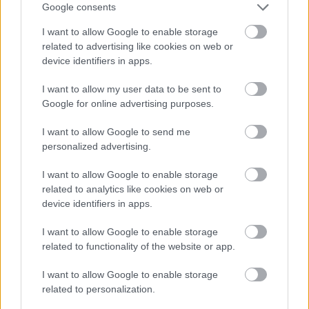
Google consents
I want to allow Google to enable storage
related to advertising like cookies on web or
Látlelet a hazai víziközművekről?
device identifiers in apps.
Egyetlen, fél évszázados vezetéken
múlt Bicske vízellátása
I want to allow my user data to be sent to
Google for online advertising purposes.
I want to allow Google to send me
personalized advertising.
HÍRLEVÉL
I want to allow Google to enable storage
related to analytics like cookies on web or
Név
device identifiers in apps.
I want to allow Google to enable storage
E-mail cím
related to functionality of the website or app.
I want to allow Google to enable storage
related to personalization.
Feliratkozom a hírlevélre és elfogadom az
adatvédelmi
szabályzatot!