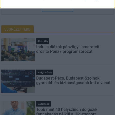
FELIRATKOZÁS
LEGNÉZETTEBB
Aktuális
Indul a diákok pénzügyi ismereteit
erősítő Pénz7 programsorozat
Helyi hírek
Budapest-Pécs, Budapest-Szolnok:
gyorsabb és biztonságosabb lett a vasút
Gazdaság
Több mint 40 helyszínen dolgozik
fennakadás nélkül a Híd-csoport