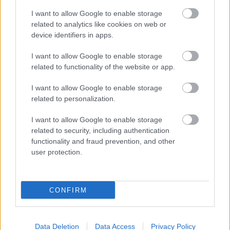
I want to allow Google to enable storage
related to analytics like cookies on web or
Látványos építési szakasz indult be a
device identifiers in apps.
Flórián téri felüljárón
I want to allow Google to enable storage
related to functionality of the website or app.
I want to allow Google to enable storage
related to personalization.
HÍRLEVÉL
I want to allow Google to enable storage
related to security, including authentication
functionality and fraud prevention, and other
Név
user protection.
E-mail cím
CONFIRM
Feliratkozom a hírlevélre és elfogadom az
adatvédelmi
szabályzatot!
Data Deletion
Data Access
Privacy Policy