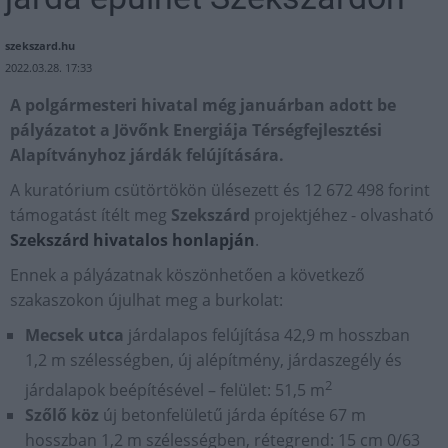
szekszard.hu
2022.03.28. 17:33
A polgármesteri hivatal még januárban adott be
pályázatot a Jövőnk Energiája Térségfejlesztési
Alapítványhoz járdák felújítására.
A kuratórium csütörtökön ülésezett és 12 672 498 forint
támogatást ítélt meg
Szekszárd
projektjéhez - olvasható
Szekszárd hivatalos honlapján
.
Ennek a pályázatnak köszönhetően a következő
szakaszokon újulhat meg a burkolat:
Mecsek utca
járdalapos felújítása 42,9 m hosszban
1,2 m szélességben, új alépítmény, járdaszegély és
2
járdalapok beépítésével – felület: 51,5 m
Szőlő köz
új betonfelületű járda építése 67 m
hosszban 1,2 m szélességben, rétegrend: 15 cm 0/63