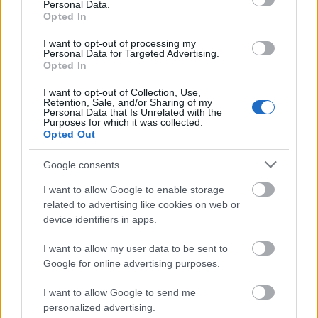
Personal Data.
Tata
műemlékfelújítás
műemlék
restaurálás
Opted In
Történelmi táj, amelynek minden köve mesél –
I want to opt-out of processing my
megújul a tatai Angolkert
Personal Data for Targeted Advertising.
Opted In
A projekt részeként megújulnak a területen található
műemlékek, köztük a különleges Műromok, valamint a közeli
I want to opt-out of Collection, Use,
Várkanyarban álló Nepomuki Szent János híd és szobor is.
Retention, Sale, and/or Sharing of my
Personal Data that Is Unrelated with the
Purposes for which it was collected.
M1 bővítés: már zajlik a teljesen új
Opted Out
Bicske Kelet csomópont építése
Google consents
I want to allow Google to enable storage
related to advertising like cookies on web or
Új gyalogosátkelők és jelzőlámpás
device identifiers in apps.
csomópont épül Angyalföldön
I want to allow my user data to be sent to
Google for online advertising purposes.
Másfélszeresére bővítik
I want to allow Google to send me
Hódmezővásárhely jó hírű református
personalized advertising.
iskoláját