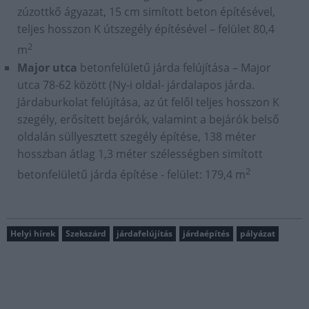
zúzottkő ágyazat, 15 cm simított beton építésével,
teljes hosszon K útszegély építésével – felület 80,4
2
m
Major utca
betonfelületű járda felújítása – Major
utca 78-62 között (Ny-i oldal- járdalapos járda.
Járdaburkolat felújítása, az út felől teljes hosszon K
szegély, erősített bejárók, valamint a bejárók belső
oldalán süllyesztett szegély építése, 138 méter
hosszban átlag 1,3 méter szélességben simított
2
betonfelületű járda építése - felület: 179,4 m
Helyi hírek
Szekszárd
járdafelújítás
járdaépítés
pályázat