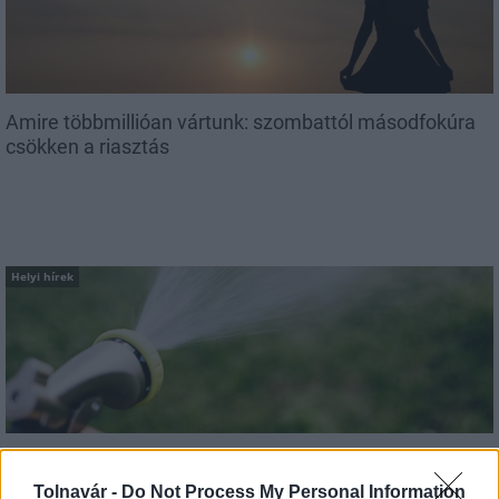
Amire többmillióan vártunk: szombattól másodfokúra
csökken a riasztás
Helyi hírek
A hőségben is védik a növényzetet Pakson
Tolnavár -
Do Not Process My Personal Information