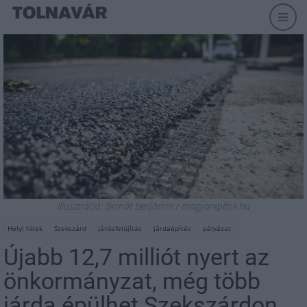
Illusztráció: Bernát Benjámin / magyarepitok.hu
Helyi hírek
Szekszárd
járdafelújítás
járdaépítés
pályázat
Újabb 12,7 milliót nyert az
önkormányzat, még több
járda épülhet Szekszárdon