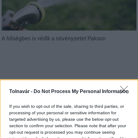
A hőségben is védik a növényzetet Pakson
Tolnavár -
Do Not Process My Personal Information
MAGYAR ÉPÍTŐK
If you wish to opt-out of the sale, sharing to third parties, or
Aktuális
processing of your personal or sensitive information for
targeted advertising by us, please use the below opt-out
section to confirm your selection. Please note that after your
opt-out request is processed you may continue seeing