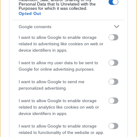
Új gyalogosátkelők és jelzőlámpás
Personal Data that Is Unrelated with the
csomópont épül Angyalföldön
Purposes for which it was collected.
Opted Out
Google consents
Másfélszeresére bővítik
I want to allow Google to enable storage
Hódmezővásárhely jó hírű református
related to advertising like cookies on web or
iskoláját
device identifiers in apps.
I want to allow my user data to be sent to
Látványos építési szakasz indult be a
Google for online advertising purposes.
Flórián téri felüljárón
I want to allow Google to send me
personalized advertising.
I want to allow Google to enable storage
related to analytics like cookies on web or
device identifiers in apps.
HÍRLEVÉL
I want to allow Google to enable storage
related to functionality of the website or app.
Név