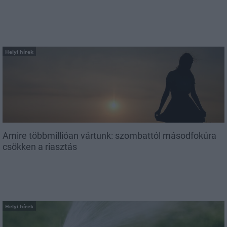
Helyi hírek
Amire többmillióan vártunk: szombattól másodfokúra
csökken a riasztás
Helyi hírek