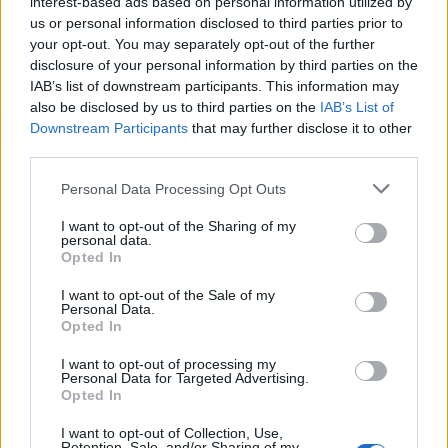
interest-based ads based on personal information utilized by
us or personal information disclosed to third parties prior to
your opt-out. You may separately opt-out of the further
disclosure of your personal information by third parties on the
IAB’s list of downstream participants. This information may
also be disclosed by us to third parties on the
IAB’s List of
Downstream Participants
that may further disclose it to other
third parties.
Tata
műemlékfelújítás
műemlék
restaurálás
Please note that this website/app uses one or more Google
Personal Data Processing Opt Outs
Történelmi táj, amelynek minden köve mesél –
services and may gather and store information including but
megújul a tatai Angolkert
not limited to your visit or usage behaviour. You may click to
I want to opt-out of the Sharing of my
personal data.
grant or deny consent to Google and its third-party tags to
A projekt részeként megújulnak a területen található
Opted In
use your data for below specified purposes in below Google
műemlékek, köztük a különleges Műromok, valamint a közeli
consent section.
Várkanyarban álló Nepomuki Szent János híd és szobor is.
I want to opt-out of the Sale of my
Personal Data.
Opted In
M1 bővítés: már zajlik a teljesen új
Bicske Kelet csomópont építése
I want to opt-out of processing my
Personal Data for Targeted Advertising.
Opted In
I want to opt-out of Collection, Use,
Retention, Sale, and/or Sharing of my