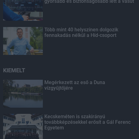
gyorsabb és biztonságosabb lett a vasút
Több mint 40 helyszínen dolgozik
fennakadás nélkül a Híd-csoport
KIEMELT
Megérkezett az eső a Duna
vízgyűjtőjére
Kecskeméten is szakirányú
továbbképzésekkel erősít a Gál Ferenc
Egyetem