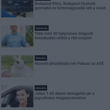
Budapest-Pécs, Budapest-Szolnok:
gyorsabb és biztonságosabb lett a vasút
Gazdaság
Több mint 40 helyszínen dolgozik
fennakadás nélkül a Híd-csoport
Aktuális
Húsvéti játszóházba hív Pakson az ASE
Aktuális
Július 1-től állami támogatás jár a
jogosítvány megszerzéséhez