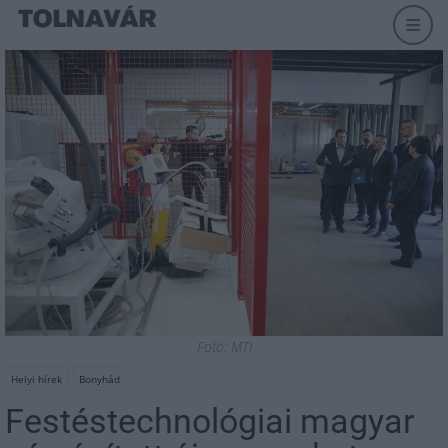
Fotó: MTI
Helyi hírek
Bonyhád
Festéstechnológiai magyar