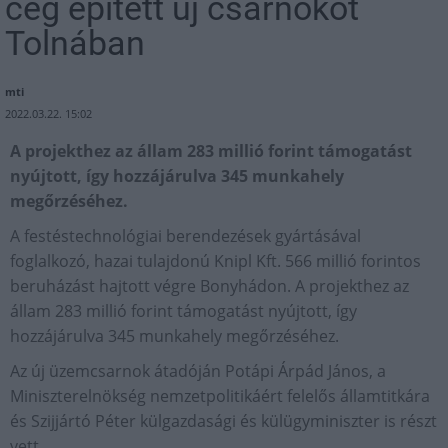
cég épített új csarnokot
Tolnában
mti
2022.03.22. 15:02
A projekthez az állam 283 millió forint támogatást
nyújtott, így hozzájárulva 345 munkahely
megőrzéséhez.
A festéstechnológiai berendezések gyártásával
foglalkozó, hazai tulajdonú Knipl Kft. 566 millió forintos
beruházást hajtott végre Bonyhádon. A projekthez az
állam 283 millió forint támogatást nyújtott, így
hozzájárulva 345 munkahely megőrzéséhez.
Az új üzemcsarnok átadóján Potápi Árpád János, a
Miniszterelnökség nemzetpolitikáért felelős államtitkára
és Szijjártó Péter külgazdasági és külügyminiszter is részt
vett.