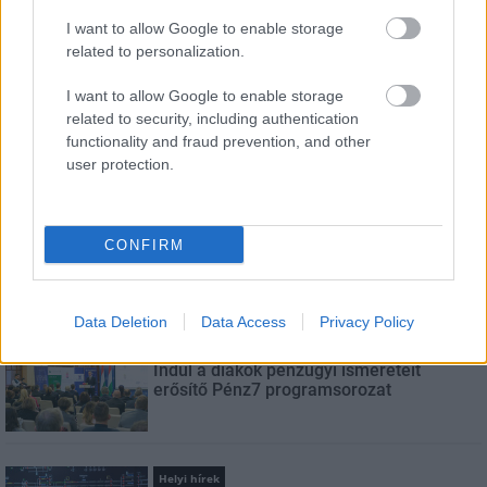
I want to allow Google to enable storage
related to personalization.
E-mail cím
I want to allow Google to enable storage
related to security, including authentication
Feliratkozom a hírlevélre és elfogadom az
adatvédelmi
functionality and fraud prevention, and other
szabályzatot!
user protection.
FELIRATKOZÁS
CONFIRM
LEGNÉZETTEBB
Data Deletion
Data Access
Privacy Policy
Aktuális
Indul a diákok pénzügyi ismereteit
erősítő Pénz7 programsorozat
Helyi hírek