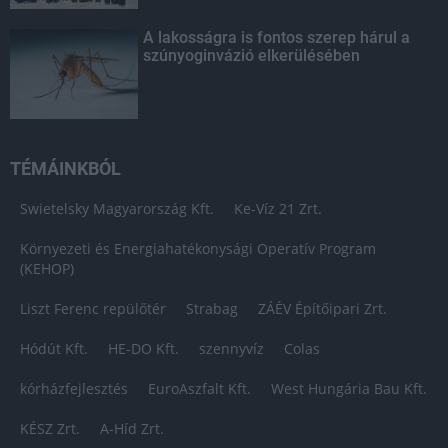
A lakosságra is fontos szerep hárul a
szúnyoginvázió elkerülésében
TÉMÁINKBÓL
Swietelsky Magyarország Kft.
Ke-Víz 21 Zrt.
Környezeti és Energiahatékonysági Operatív Program
(KEHOP)
Liszt Ferenc repülőtér
Strabag
ZÁÉV Építőipari Zrt.
Hódút Kft.
HE-DO Kft.
szennyvíz
Colas
kórházfejlesztés
EuroAszfalt Kft.
West Hungária Bau Kft.
KÉSZ Zrt.
A-Híd Zrt.