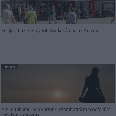
Felújított üzletet nyitott Szekszárdon az Auchan
Helyi hírek
Amire többmillióan vártunk: szombattól másodfokúra
csökken a riasztás