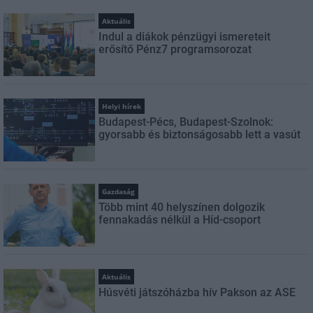
Aktuális
Indul a diákok pénzügyi ismereteit
erősítő Pénz7 programsorozat
Helyi hírek
Budapest-Pécs, Budapest-Szolnok:
gyorsabb és biztonságosabb lett a vasút
Gazdaság
Több mint 40 helyszínen dolgozik
fennakadás nélkül a Híd-csoport
Aktuális
Húsvéti játszóházba hív Pakson az ASE