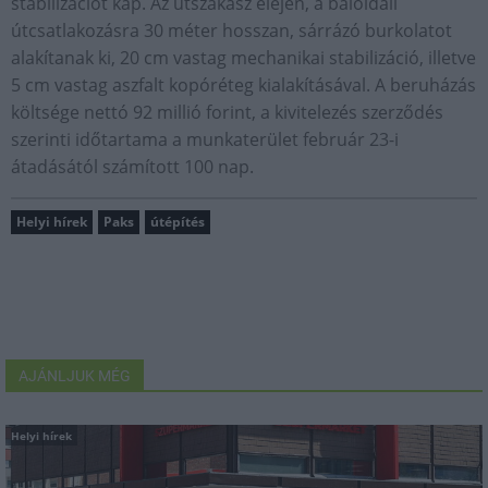
stabilizációt kap. Az útszakasz elején, a baloldali
útcsatlakozásra 30 méter hosszan, sárrázó burkolatot
alakítanak ki, 20 cm vastag mechanikai stabilizáció, illetve
5 cm vastag aszfalt kopóréteg kialakításával. A beruházás
költsége nettó 92 millió forint, a kivitelezés szerződés
szerinti időtartama a munkaterület február 23-i
átadásától számított 100 nap.
Helyi hírek
Paks
útépítés
AJÁNLJUK MÉG
Helyi hírek