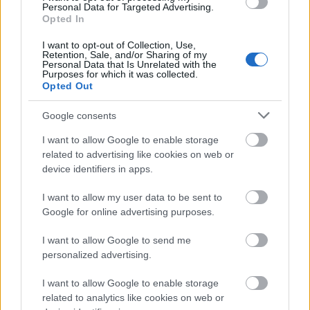
középpontba.
Personal Data for Targeted Advertising.
Opted In
Történelmi táj, amelynek minden köve
I want to opt-out of Collection, Use,
mesél – megújul a tatai Angolkert
Retention, Sale, and/or Sharing of my
Personal Data that Is Unrelated with the
Purposes for which it was collected.
Opted Out
M1 bővítés: már zajlik a teljesen új
Google consents
Bicske Kelet csomópont építése
I want to allow Google to enable storage
related to advertising like cookies on web or
device identifiers in apps.
Új gyalogosátkelők és jelzőlámpás
I want to allow my user data to be sent to
csomópont épül Angyalföldön
Google for online advertising purposes.
I want to allow Google to send me
personalized advertising.
Másfélszeresére bővítik
Hódmezővásárhely jó hírű református
I want to allow Google to enable storage
iskoláját
related to analytics like cookies on web or