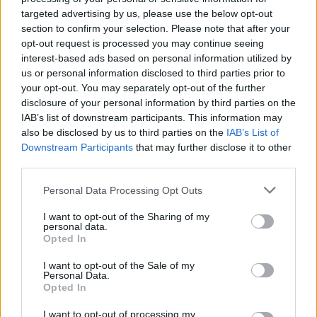
MAGYAR ÉPÍTŐK
targeted advertising by us, please use the below opt-out
section to confirm your selection. Please note that after your
opt-out request is processed you may continue seeing
Mi épül?
interest-based ads based on personal information utilized by
us or personal information disclosed to third parties prior to
your opt-out. You may separately opt-out of the further
disclosure of your personal information by third parties on the
IAB’s list of downstream participants. This information may
also be disclosed by us to third parties on the
IAB’s List of
Downstream Participants
that may further disclose it to other
third parties.
Please note that this website/app uses one or more Google
Personal Data Processing Opt Outs
services and may gather and store information including but
not limited to your visit or usage behaviour. You may click to
I want to opt-out of the Sharing of my
personal data.
Belváros-Lipótváros
játszótér
grant or deny consent to Google and its third-party tags to
Opted In
use your data for below specified purposes in below Google
Város-Teampannon Kereskedelmi és Szolgáltató Kft.
parkfelújítás
consent section.
I want to opt-out of the Sale of my
Újragondolják Lipótváros rejtett, zöld parkját
Personal Data.
Opted In
Indulhat a Honvéd tér megújításának tervezése, ahol a
klímatudatos gondolkodás és a helyi identitás erősítése kerül a
I want to opt-out of processing my