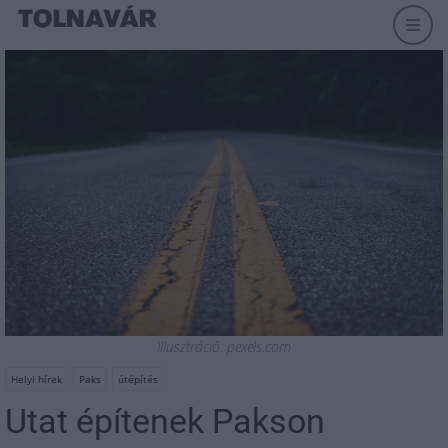
Illusztráció: pexels.com
Helyi hírek
Paks
útépítés
Utat építenek Pakson