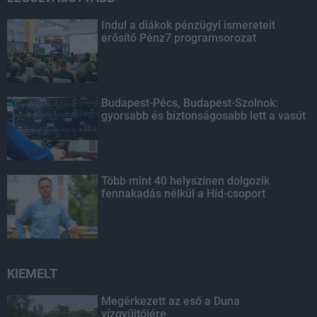
Indul a diákok pénzügyi ismereteit
erősítő Pénz7 programsorozat
Budapest-Pécs, Budapest-Szolnok:
gyorsabb és biztonságosabb lett a vasút
Több mint 40 helyszínen dolgozik
fennakadás nélkül a Híd-csoport
KIEMELT
Megérkezett az eső a Duna
vízgyűjtőjére