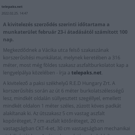
telepaks.net
2022.02.25. 14:47
A kivitelezés szerződés szerinti időtartama a
munkaterület február 23-i átadásától számított 100
nap.
Megkezdődnek a Vácika utca felső szakaszának
korszerűsítési munkálatai, melynek keretében a 316
méter, most még földes szakasz aszfaltburkolatot kap a
lengyelpálya közelében - írja a
telepaks.net
.
A kivitelező a paksi székhelyű R.E.D Hungary Zrt. A
korszerűsítés során az út 6 méter burkolatszélességű
lesz, mindkét oldalán süllyesztett szegéllyel, emellett
mindkét oldalon 1 méter széles, zúzott köves padkát
alakítanak ki. Az útszakasz 5 cm vastag aszfalt
kopóréteget, 7 cm aszfalt kötőréteget, 20 cm
vastagságban CKT-4-et, 30 cm vastagságban mechanikai