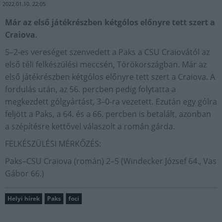
2022.01.10. 22:05
Már az első játékrészben kétgólos előnyre tett szert a
Craiova.
5–2-es vereséget szenvedett a Paks a CSU Craiovától az
első téli felkészülési meccsén, Törökországban. Már az
első játékrészben kétgólos előnyre tett szert a Craiova. A
fordulás után, az 56. percben pedig folytatta a
megkezdett gólgyártást, 3–0-ra vezetett. Ezután egy gólra
feljött a Paks, a 64. és a 66. percben is betalált, azonban
a szépítésre kettővel válaszolt a román gárda.
FELKÉSZÜLÉSI MÉRKŐZÉS:
Paks–CSU Craiova (román) 2–5 (Windecker József 64., Vas
Gábor 66.)
Helyi hírek
Paks
foci