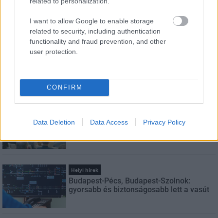
related to personalization.
Feliratkozom a hírlevélre és elfogadom az
adatvédelmi
I want to allow Google to enable storage
szabályzatot!
related to security, including authentication
functionality and fraud prevention, and other
FELIRATKOZÁS
user protection.
CONFIRM
LEGNÉZETTEBB
Aktuális
Indul a diákok pénzügyi ismereteit
Data Deletion
Data Access
Privacy Policy
erősítő Pénz7 programsorozat
Helyi hírek
Budapest-Pécs, Budapest-Szolnok:
gyorsabb és biztonságosabb lett a vasút