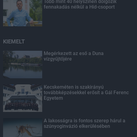
Több mint 40 helyszínen dolgozik
fennakadás nélkül a Híd-csoport
KIEMELT
Megérkezett az eső a Duna
vízgyűjtőjére
Kecskeméten is szakirányú
továbbképzésekkel erősít a Gál Ferenc
Egyetem
A lakosságra is fontos szerep hárul a
szúnyoginvázió elkerülésében