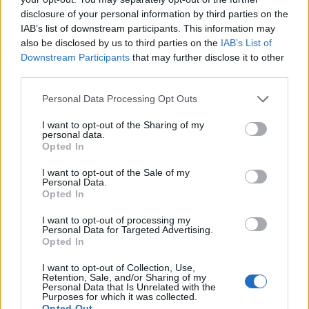
disclosure of your personal information by third parties on the
IAB’s list of downstream participants. This information may
also be disclosed by us to third parties on the
IAB’s List of
Belváros-Lipótváros
játszótér
Downstream Participants
that may further disclose it to other
Város-Teampannon Kereskedelmi és Szolgáltató Kft.
parkfelújítás
third parties.
Újragondolják Lipótváros rejtett, zöld parkját
Please note that this website/app uses one or more Google
Personal Data Processing Opt Outs
services and may gather and store information including but
Indulhat a Honvéd tér megújításának tervezése, ahol a
not limited to your visit or usage behaviour. You may click to
I want to opt-out of the Sharing of my
klímatudatos gondolkodás és a helyi identitás erősítése kerül a
personal data.
grant or deny consent to Google and its third-party tags to
középpontba.
Opted In
use your data for below specified purposes in below Google
consent section.
I want to opt-out of the Sale of my
Történelmi táj, amelynek minden köve
Personal Data.
mesél – megújul a tatai Angolkert
Opted In
I want to opt-out of processing my
Personal Data for Targeted Advertising.
Opted In
M1 bővítés: már zajlik a teljesen új
Bicske Kelet csomópont építése
I want to opt-out of Collection, Use,
Retention, Sale, and/or Sharing of my
Personal Data that Is Unrelated with the
Purposes for which it was collected.
Opted Out