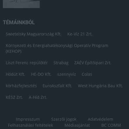
TÉMÁINKBÓL
Swietelsky Magyarország Kft.
Ke-Víz 21 Zrt.
Környezeti és Energiahatékonysági Operatív Program
(KEHOP)
Liszt Ferenc repülőtér
Strabag
ZÁÉV Építőipari Zrt.
Hódút Kft.
HE-DO Kft.
szennyvíz
Colas
kórházfejlesztés
EuroAszfalt Kft.
West Hungária Bau Kft.
KÉSZ Zrt.
A-Híd Zrt.
Impresszum
Szerzői jogok
Adatvédelem
Felhasználási feltételek
Médiaajánlat
BC COMM