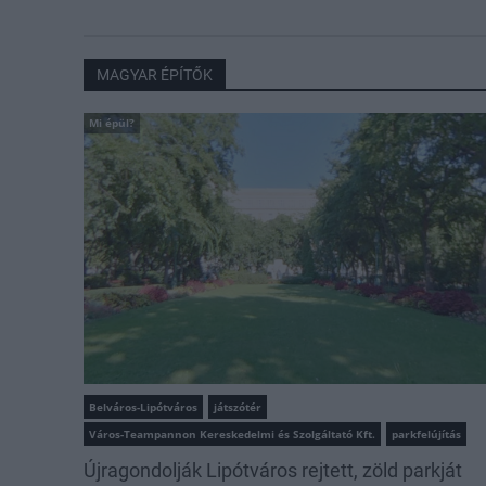
MAGYAR ÉPÍTŐK
Mi épül?
Belváros-Lipótváros
játszótér
Város-Teampannon Kereskedelmi és Szolgáltató Kft.
parkfelújítás
Újragondolják Lipótváros rejtett, zöld parkját