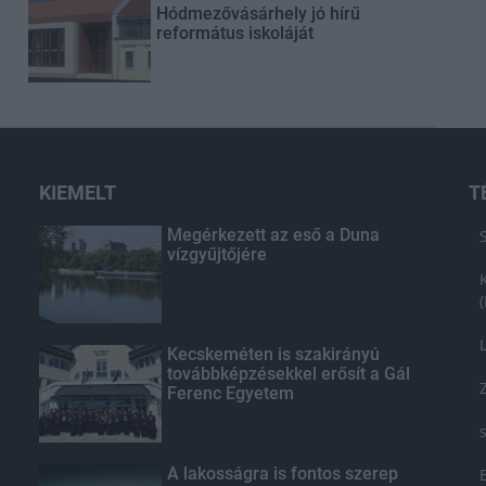
Hódmezővásárhely jó hírű
református iskoláját
KIEMELT
T
Megérkezett az eső a Duna
vízgyűjtőjére
Kecskeméten is szakirányú
továbbképzésekkel erősít a Gál
Ferenc Egyetem
A lakosságra is fontos szerep