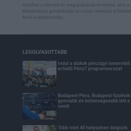
Indulhat a Honvéd tér megújításának tervezése, ahol a
klímatudatos gondolkodás és a helyi identitás erősítése
kerül a középpontba.
LEGOLVASOTTABB
Indul a diákok pénzügyi ismereteit
erősítő Pénz7 programsorozat
Budapest-Pécs, Budapest-Szolnok:
gyorsabb és biztonságosabb lett a
vasút
Több mint 40 helyszínen dolgozik