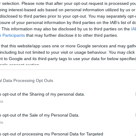
zon bűnök miatt volt, amelyek az első világháborútól
r selection. Please note that after your opt-out request is processed y
tok akkor is meg akarták határozni a világ folyását -
eing interest-based ads based on personal information utilized by us or
disclosed to third parties prior to your opt-out. You may separately opt-
i diktátorok nőnek ki, és nem vették figyelembe az
losure of your personal information by third parties on the IAB’s list of
etését sem, amellyel az igazságtalan világrendre hívták
. This information may also be disclosed by us to third parties on the
IA
Participants
that may further disclose it to other third parties.
i németek elhurcolására, hogy ilyen soha ebben a
 that this website/app uses one or more Google services and may gath
öbbé ne fordulhasson elő.
including but not limited to your visit or usage behaviour. You may click 
mert ezek megmaradnak minden időkben, amikor
 to Google and its third-party tags to use your data for below specifi
ogle consent section.
itikáért felelős államtitkára többek között arról
l Data Processing Opt Outs
égén megkezdődött és 1949-ben fejeződött be.
li kitelepítése igazságtalan döntés volt.
o opt-out of the Sharing of my personal data.
In
rehozását, amely a Volksbund ellenében működött. A
lálakor a bonyhádi zsidó közösség is elismerő
o opt-out of the Sale of my Personal Data.
In
etek Országos Önkormányzatának elnöke mások
to opt-out of processing my Personal Data for Targeted