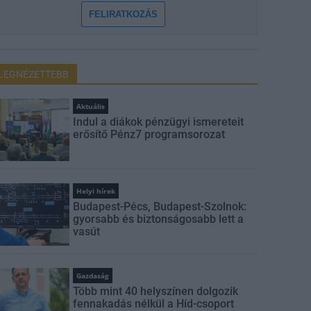
FELIRATKOZÁS
LEGNÉZETTEBB
Aktuális
Indul a diákok pénzügyi ismereteit
erősítő Pénz7 programsorozat
Helyi hírek
Budapest-Pécs, Budapest-Szolnok:
gyorsabb és biztonságosabb lett a
vasút
Gazdaság
Több mint 40 helyszínen dolgozik
fennakadás nélkül a Híd-csoport