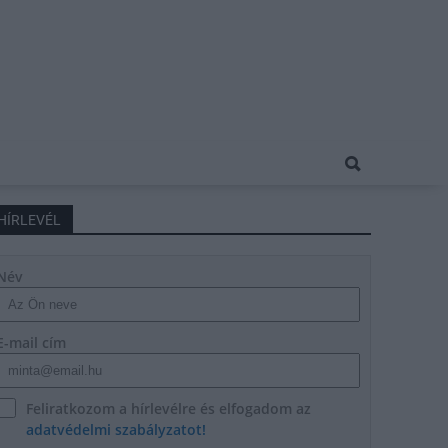
HÍRLEVÉL
Név
E-mail cím
Feliratkozom a hírlevélre és elfogadom az
adatvédelmi szabályzatot!