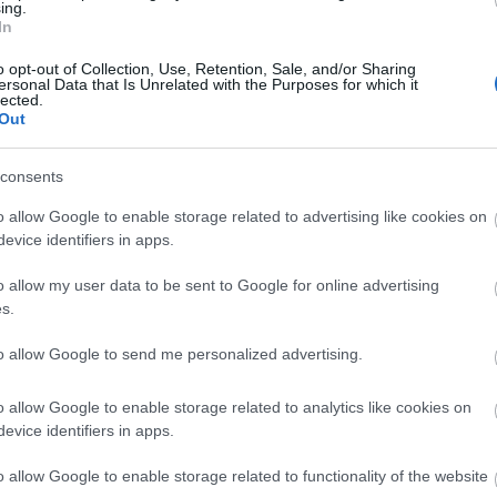
Magyarországon maradt németeket vagyonelkobzással
ing.
. Elődeinknek, akik megszenvedték azt, hogy németek,
In
t, a német nyelvet - fogalmazott.
o opt-out of Collection, Use, Retention, Sale, and/or Sharing
ersonal Data that Is Unrelated with the Purposes for which it
inat lelkészi elnöke, Felföldi László pécsi
lected.
Out
s Egyház püspöke tartott több mint kétszáz
consents
ndl, a Német Szövetségi Köztársaság budapesti
en megkoszorúzták a Tolna Megyei Német
o allow Google to enable storage related to advertising like cookies on
evice identifiers in apps.
ított emlékművet, Szatmári Juhos László
o allow my user data to be sent to Google for online advertising
s.
ncián a győztes nagyhatalmak abban állapodtak meg,
yarországon maradt német lakosságot "szervezett és
to allow Google to send me personalized advertising.
teni Németországba.
9-ét a magyarországi németek elhurcolásának és
o allow Google to enable storage related to analytics like cookies on
evice identifiers in apps.
on hagyta el Magyarországot az elüldözött német
o allow Google to enable storage related to functionality of the website