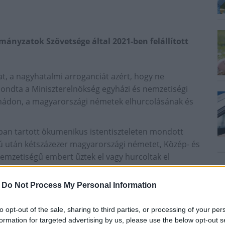
nyzatok Szövetsége által 2021-ben felállított
at, a nagyhatalmi arroganciát azért, hogy ne
mondta a Miniszterelnökség egyházi és nemzetiségi
yhádon, a magyarországi németek elhurcolásának és
ban tartott ökumenikus istentiszteleten mondott
ú után kétszázezer magyarországi németet, Közép- és
mzetiségű embert űztek el vagy hurcoltak el
-
Do Not Process My Personal Information
 vége lesz a 20. századi tragédiák sorozatának. Nem
kollektív bűnösnek, akik például Magyarországon a
to opt-out of the sale, sharing to third parties, or processing of your per
llamtitkár.
formation for targeted advertising by us, please use the below opt-out s