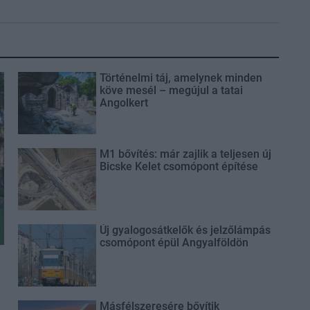
Történelmi táj, amelynek minden
köve mesél – megújul a tatai
Angolkert
M1 bővítés: már zajlik a teljesen új
Bicske Kelet csomópont építése
Új gyalogosátkelők és jelzőlámpás
csomópont épül Angyalföldön
Másfélszeresére bővítik