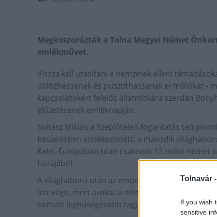
Megkoszorúzták a Tolna Megyei Német Önkormá
emlékművet.
Vissza kell utasítani a nemzetek elleni támadások
üldözhessenek és pusztíthassanak el milliókat - 
kapcsolatokért felelős államtitkára szerdán Bon
elűzetésének emléknapján.
Soltész Miklós a Szeplőtelen fogantatás templom
beszédében emlékeztetett: a második világhábor
Kelet-Európában után csaknem 13 millió német ne
hazájából.
Tolnavár 
A világháború után az emberek azt remélték, hogy
lett vége, mert azokat a németeket kiáltották ki 
If you wish 
nemzet leghűségesebb tagjai voltak - mondta az á
sensitive in