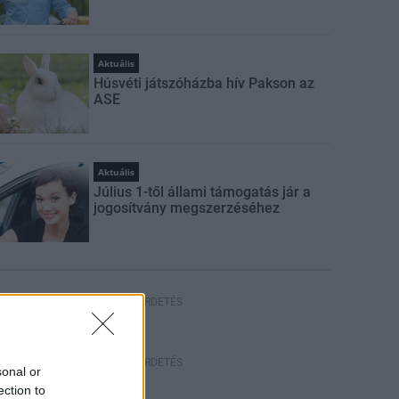
Aktuális
Húsvéti játszóházba hív Pakson az
ASE
Aktuális
Július 1-től állami támogatás jár a
jogosítvány megszerzéséhez
HIRDETÉS
HIRDETÉS
sonal or
ection to