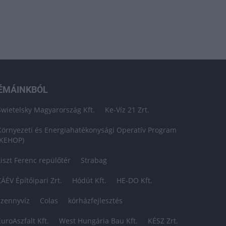
ÉMÁINKBÓL
Swietelsky Magyarország Kft.
Ke-Víz 21 Zrt.
Környezeti és Energiahatékonysági Operatív Program
(KEHOP)
Liszt Ferenc repülőtér
Strabag
ZÁÉV Építőipari Zrt.
Hódút Kft.
HE-DO Kft.
szennyvíz
Colas
kórházfejlesztés
EuroAszfalt Kft.
West Hungária Bau Kft.
KÉSZ Zrt.