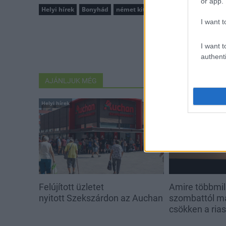
or app.
Helyi hírek
Bonyhád
német kitelepítés
megemlékezés
I want t
I want t
authenti
AJÁNLJUK MÉG
Helyi hírek
Helyi hírek
Felújított üzletet
Amire többmill
nyitott Szekszárdon az Auchan
szombattól m
csökken a ria