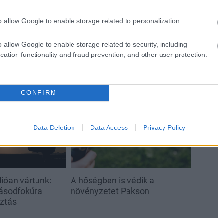
o allow Google to enable storage related to personalization.
o allow Google to enable storage related to security, including
cation functionality and fraud prevention, and other user protection.
CONFIRM
Helyi hírek
Data Deletion
Data Access
Privacy Policy
ióan vártunk:
A hőségben is védik a
ásodfokúra
növényzetet Pakson
sztás