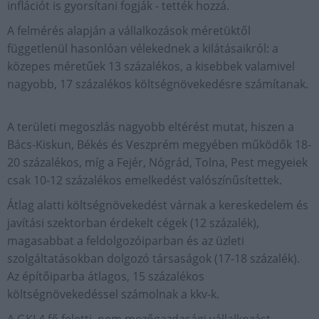
inflációt is gyorsítani fogják - tették hozzá.
A felmérés alapján a vállalkozások méretüktől
függetlenül hasonlóan vélekednek a kilátásaikról: a
közepes méretűek 13 százalékos, a kisebbek valamivel
nagyobb, 17 százalékos költségnövekedésre számítanak.
A területi megoszlás nagyobb eltérést mutat, hiszen a
Bács-Kiskun, Békés és Veszprém megyében működők 18-
20 százalékos, míg a Fejér, Nógrád, Tolna, Pest megyeiek
csak 10-12 százalékos emelkedést valószínűsítettek.
Átlag alatti költségnövekedést várnak a kereskedelem és
javítási szektorban érdekelt cégek (12 százalék),
magasabbat a feldolgozóiparban és az üzleti
szolgáltatásokban dolgozó társaságok (17-18 százalék).
Az építőiparba átlagos, 15 százalékos
költségnövekedéssel számolnak a kkv-k.