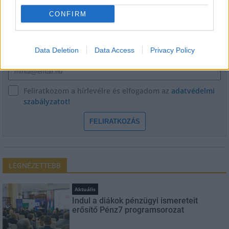
CONFIRM
Név
Data Deletion
Data Access
Privacy Policy
E-mail cím
Feliratkozom a hírlevélre és elfogadom az
adatvédelmi
szabályzatot!
FELIRATKOZÁS
LEGNÉZETTEBB
Aktuális
Indul a diákok pénzügyi ismereteit
erősítő Pénz7 programsorozat