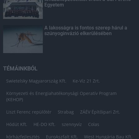
Egyetem
A lakosságra is fontos szerep hárul a
szúnyoginvázió elkerülésében
TÉMÁINKBÓL
Swietelsky Magyarország Kft.
Ke-Víz 21 Zrt.
Környezeti és Energiahatékonysági Operatív Program
(KEHOP)
Liszt Ferenc repülőtér
Strabag
ZÁÉV Építőipari Zrt.
Hódút Kft.
HE-DO Kft.
szennyvíz
Colas
kórházfejlesztés
EuroAszfalt Kft.
West Hungária Bau Kft.