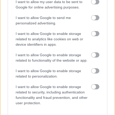
I want to allow my user data to be sent to
Google for online advertising purposes.
Új gyalogosátkelők és jelzőlámpás
I want to allow Google to send me
csomópont épül Angyalföldön
personalized advertising.
I want to allow Google to enable storage
related to analytics like cookies on web or
Másfélszeresére bővítik
device identifiers in apps.
Hódmezővásárhely jó hírű református
iskoláját
I want to allow Google to enable storage
related to functionality of the website or app.
I want to allow Google to enable storage
Látványos építési szakasz indult be a
Flórián téri felüljárón
related to personalization.
I want to allow Google to enable storage
related to security, including authentication
functionality and fraud prevention, and other
user protection.
HÍRLEVÉL