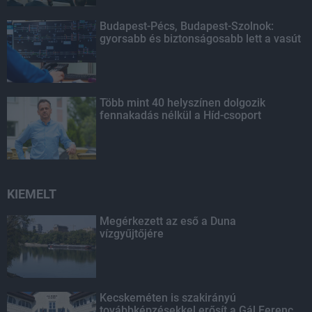
Budapest-Pécs, Budapest-Szolnok:
gyorsabb és biztonságosabb lett a vasút
Több mint 40 helyszínen dolgozik
fennakadás nélkül a Híd-csoport
KIEMELT
Megérkezett az eső a Duna
vízgyűjtőjére
Kecskeméten is szakirányú
továbbképzésekkel erősít a Gál Ferenc