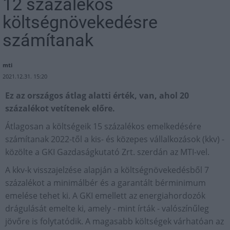
12 százalékos
költségnövekedésre
számítanak
mti
2021.12.31. 15:20
Ez az országos átlag alatti érték, van, ahol 20
százalékot vetítenek előre.
Átlagosan a költségeik 15 százalékos emelkedésére
számítanak 2022-től a kis- és közepes vállalkozások (kkv) -
közölte a GKI Gazdaságkutató Zrt. szerdán az MTI-vel.
A kkv-k visszajelzése alapján a költségnövekedésből 7
százalékot a minimálbér és a garantált bérminimum
emelése tehet ki. A GKI emellett az energiahordozók
drágulását emelte ki, amely - mint írták - valószínűleg
jövőre is folytatódik. A magasabb költségek várhatóan az