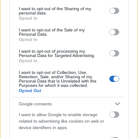
services and may gather and store information including but
not limited to your visit or usage behaviour. You may click to
I want to opt-out of the Sharing of my
personal data.
grant or deny consent to Google and its third-party tags to
Opted In
use your data for below specified purposes in below Google
consent section.
I want to opt-out of the Sale of my
Personal Data.
Opted In
I want to opt-out of processing my
Personal Data for Targeted Advertising.
Opted In
Tata
műemlékfelújítás
műemlék
restaurálás
I want to opt-out of Collection, Use,
Retention, Sale, and/or Sharing of my
Történelmi táj, amelynek minden köve mesél –
Personal Data that Is Unrelated with the
megújul a tatai Angolkert
Purposes for which it was collected.
Opted Out
A projekt részeként megújulnak a területen található
műemlékek, köztük a különleges Műromok, valamint a közeli
Google consents
Várkanyarban álló Nepomuki Szent János híd és szobor is.
I want to allow Google to enable storage
related to advertising like cookies on web or
M1 bővítés: már zajlik a teljesen új
Bicske Kelet csomópont építése
device identifiers in apps.