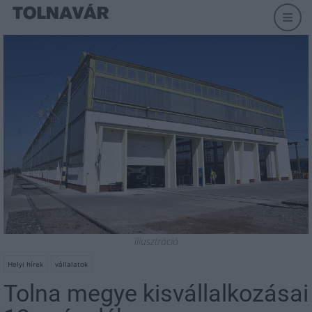
illusztráció
Helyi hírek
vállalatok
Tolna megye kisvállalkozásai