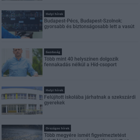
Helyi hírek
Budapest-Pécs, Budapest-Szolnok:
gyorsabb és biztonságosabb lett a vasút
Gazdaság
Több mint 40 helyszínen dolgozik
fennakadás nélkül a Híd-csoport
Helyi hírek
Felújított iskolába járhatnak a szekszárdi
gyerekek
Országos hírek
Több megyére ismét figyelmeztetést