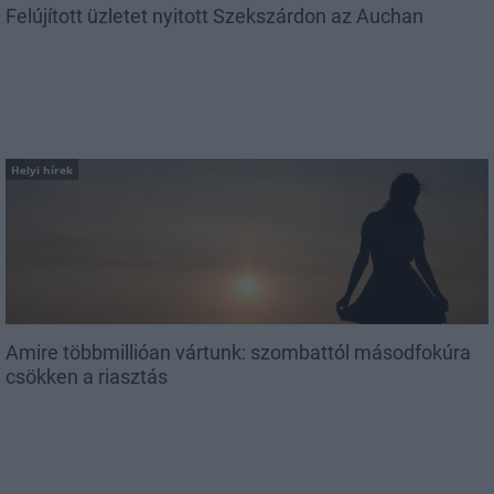
Felújított üzletet nyitott Szekszárdon az Auchan
Helyi hírek
Amire többmillióan vártunk: szombattól másodfokúra
csökken a riasztás