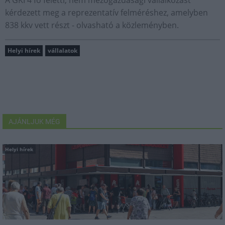
A GKI 4 fő feletti, nem mezőgazdasági vállalkozást
kérdezett meg a reprezentatív felméréshez, amelyben
838 kkv vett részt - olvasható a közleményben.
Helyi hírek
vállalatok
AJÁNLJUK MÉG
Helyi hírek