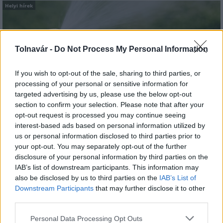
Helyi hírek
Tolnavár -
Do Not Process My Personal Information
If you wish to opt-out of the sale, sharing to third parties, or
processing of your personal or sensitive information for
A hőségben is védik a növényzetet Pakson
targeted advertising by us, please use the below opt-out
section to confirm your selection. Please note that after your
opt-out request is processed you may continue seeing
interest-based ads based on personal information utilized by
us or personal information disclosed to third parties prior to
your opt-out. You may separately opt-out of the further
disclosure of your personal information by third parties on the
IAB’s list of downstream participants. This information may
MAGYAR ÉPÍTŐK
also be disclosed by us to third parties on the
IAB’s List of
Downstream Participants
that may further disclose it to other
third parties.
Aktuális
Please note that this website/app uses one or more Google
Personal Data Processing Opt Outs