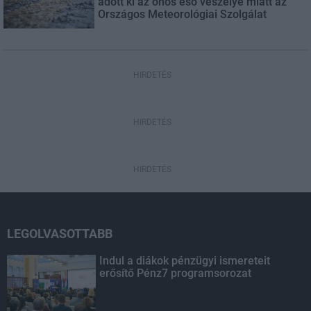
adott ki az ónos eső veszélye miatt az
Országos Meteorológiai Szolgálat
HIRDETÉS
HIRDETÉS
HIRDETÉS
LEGOLVASOTTABB
Indul a diákok pénzügyi ismereteit
erősítő Pénz7 programsorozat