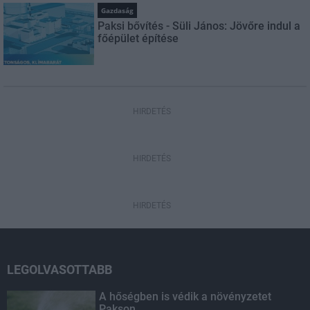
Gazdaság
Paksi bővítés - Süli János: Jövőre indul a
főépület építése
HIRDETÉS
HIRDETÉS
HIRDETÉS
LEGOLVASOTTABB
A hőségben is védik a növényzetet
Pakson