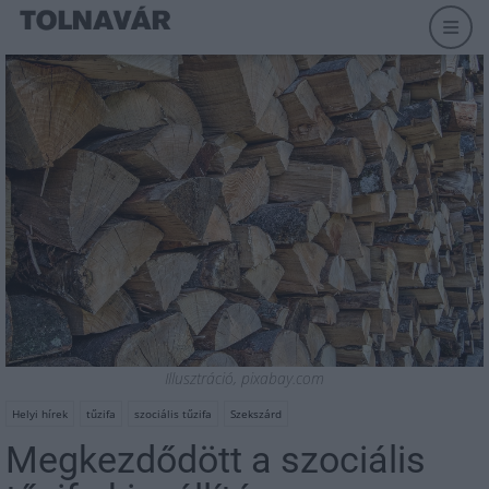
Illusztráció, pixabay.com
Helyi hírek
tűzifa
szociális tűzifa
Szekszárd
Megkezdődött a szociális