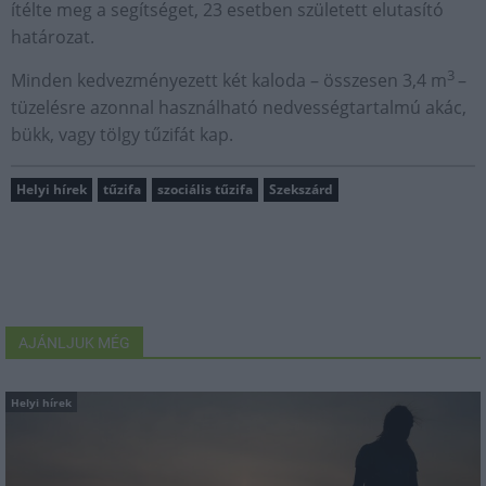
ítélte meg a segítséget, 23 esetben született elutasító
határozat.
3
Minden kedvezményezett két kaloda – összesen 3,4 m
–
tüzelésre azonnal használható nedvességtartalmú akác,
bükk, vagy tölgy tűzifát kap.
Helyi hírek
tűzifa
szociális tűzifa
Szekszárd
AJÁNLJUK MÉG
Helyi hírek