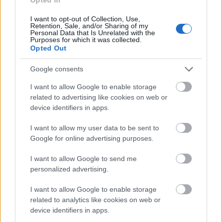
Paks II.: Mit jelent az 5. blokk új
mérföldköve a felülvizsgálat
árnyékában?
I want to opt-out of Collection, Use,
Retention, Sale, and/or Sharing of my
Personal Data that Is Unrelated with the
Purposes for which it was collected.
Opted Out
Elkészült a Liszt Ferenc repülőtér
közelében lévő logisztikai bázis út- és
Google consents
közműhálózatának fejlesztése
I want to allow Google to enable storage
related to advertising like cookies on web or
device identifiers in apps.
Látlelet a hazai víziközművekről?
Egyetlen, fél évszázados vezetéken
múlt Bicske vízellátása
I want to allow my user data to be sent to
Google for online advertising purposes.
I want to allow Google to send me
Épített öröksége megújításával is készül
personalized advertising.
Mohács a csata ötszázadik
évfordulójára
I want to allow Google to enable storage
related to analytics like cookies on web or
device identifiers in apps.