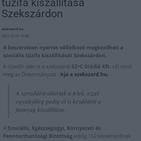
tűzifa kiszállítása
Szekszárdon
szekszard.hu
2021.12.10. 17:05
A beszerzésen nyertes vállalkozó megkezdheti a
szociális tűzifa kiszállítását Szekszárdon.
A tüzelőt idén is a szekszárdi
SZ+C Stúdió Kft.
-től veszi
meg az Önkormányzat -
írja a szekszard.hu.
A szerződést aláírták a felek, ezzel
egyidejűleg pedig el is kezdődött a
faanyag kiszállítása.
A
Szociális, Egészségügyi, Környezeti és
Fenntarthatósági Bizottság
eddig 152 kérelmezőnek