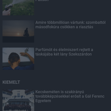
Amire többmillióan vártunk: szombattól
másodfokúra csökken a riasztás
Parfümöt és élelmiszert rejtett a
táskájába két lány Szekszárdon
KIEMELT
Kecskeméten is szakirányú
továbbképzésekkel erősít a Gál Ferenc
Egyetem