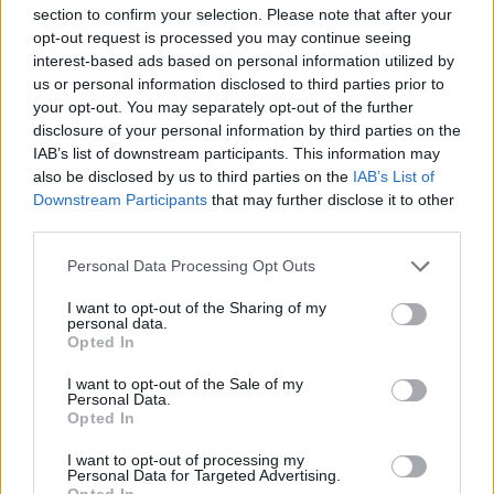
section to confirm your selection. Please note that after your
opt-out request is processed you may continue seeing
Útépítés
interest-based ads based on personal information utilized by
us or personal information disclosed to third parties prior to
your opt-out. You may separately opt-out of the further
disclosure of your personal information by third parties on the
IAB’s list of downstream participants. This information may
also be disclosed by us to third parties on the
IAB’s List of
Downstream Participants
that may further disclose it to other
third parties.
Please note that this website/app uses one or more Google
Personal Data Processing Opt Outs
services and may gather and store information including but
not limited to your visit or usage behaviour. You may click to
I want to opt-out of the Sharing of my
personal data.
HE-DO
BKK
KM Építő Kft.
Főmterv Mérnöki Tervező Zrt.
grant or deny consent to Google and its third-party tags to
Opted In
use your data for below specified purposes in below Google
Látványos építési szakasz indult be a Flórián téri
consent section.
felüljárón
I want to opt-out of the Sale of my
Personal Data.
A tartós nyári hőség jelentős kihívás elé állítja a KM Építőt,
Opted In
ennek ellenére folyamatosan halad az aszfaltozás.
I want to opt-out of processing my
Personal Data for Targeted Advertising.
Opted In