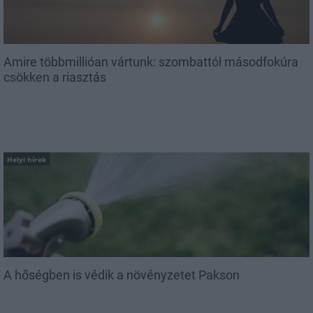
Amire többmillióan vártunk: szombattól másodfokúra
csökken a riasztás
Helyi hírek
A hőségben is védik a növényzetet Pakson