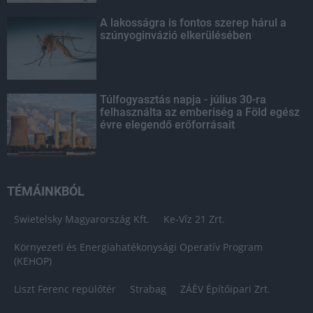
A lakosságra is fontos szerep hárul a
szúnyoginvázió elkerülésében
Túlfogyasztás napja - július 30-ra
felhasználta az emberiség a Föld egész
évre elegendő erőforrásait
TÉMÁINKBÓL
Swietelsky Magyarország Kft.
Ke-Víz 21 Zrt.
Környezeti és Energiahatékonysági Operatív Program
(KEHOP)
Liszt Ferenc repülőtér
Strabag
ZÁÉV Építőipari Zrt.