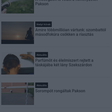
Pakson
Helyi hírek
Amire többmillióan vártunk: szombattól
másodfokúra csökken a riasztás
Aktuális
Parfümöt és élelmiszert rejtett a
táskájába két lány Szekszárdon
Aktuális
Sorompót rongáltak Pakson