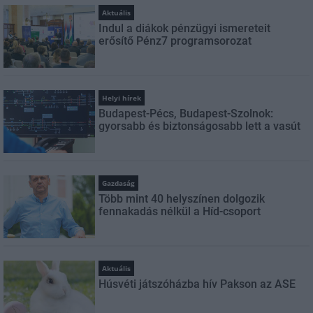
Aktuális
Indul a diákok pénzügyi ismereteit
erősítő Pénz7 programsorozat
Helyi hírek
Budapest-Pécs, Budapest-Szolnok:
gyorsabb és biztonságosabb lett a vasút
Gazdaság
Több mint 40 helyszínen dolgozik
fennakadás nélkül a Híd-csoport
Aktuális
Húsvéti játszóházba hív Pakson az ASE