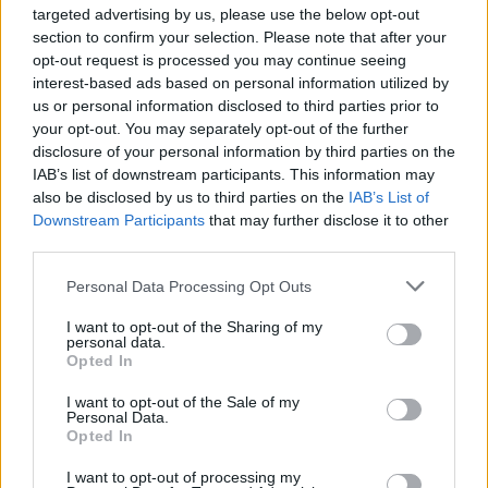
MAGYAR ÉPÍTŐK
targeted advertising by us, please use the below opt-out
section to confirm your selection. Please note that after your
opt-out request is processed you may continue seeing
Aktuális
interest-based ads based on personal information utilized by
us or personal information disclosed to third parties prior to
your opt-out. You may separately opt-out of the further
disclosure of your personal information by third parties on the
IAB’s list of downstream participants. This information may
also be disclosed by us to third parties on the
IAB’s List of
Downstream Participants
that may further disclose it to other
third parties.
Please note that this website/app uses one or more Google
Personal Data Processing Opt Outs
services and may gather and store information including but
not limited to your visit or usage behaviour. You may click to
I want to opt-out of the Sharing of my
personal data.
Tata
műemlékfelújítás
műemlék
restaurálás
grant or deny consent to Google and its third-party tags to
Opted In
use your data for below specified purposes in below Google
Történelmi táj, amelynek minden köve mesél –
consent section.
megújul a tatai Angolkert
I want to opt-out of the Sale of my
Personal Data.
A projekt részeként megújulnak a területen található
Opted In
műemlékek, köztük a különleges Műromok, valamint a közeli
I want to opt-out of processing my
Várkanyarban álló Nepomuki Szent János híd és szobor is.