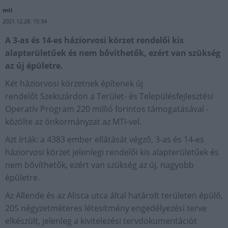
mti
2021.12.28. 15:34
A 3-as és 14-es háziorvosi körzet rendelői kis
alapterületűek és nem bővíthetők, ezért van szükség
az új épületre.
Két háziorvosi körzetnek építenek új
rendelőt Szekszárdon a Terület- és Településfejlesztési
Operatív Program 220 millió forintos támogatásával -
közölte az önkormányzat az MTI-vel.
Azt írták: a 4383 ember ellátását végző, 3-as és 14-es
háziorvosi körzet jelenlegi rendelői kis alapterületűek és
nem bővíthetők, ezért van szükség az új, nagyobb
épületre.
Az Allende és az Alisca utca által határolt területen épülő,
205 négyzetméteres létesítmény engedélyezési terve
elkészült, jelenleg a kivitelezési tervdokumentációt