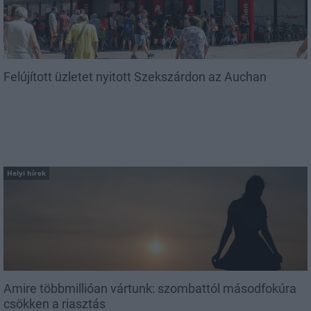
Felújított üzletet nyitott Szekszárdon az Auchan
Helyi hírek
Amire többmillióan vártunk: szombattól másodfokúra
csökken a riasztás