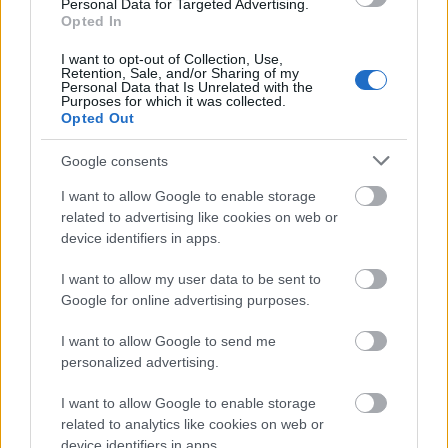
Personal Data for Targeted Advertising.
Opted In
M1 bővítés: már zajlik a teljesen új
I want to opt-out of Collection, Use,
Bicske Kelet csomópont építése
Retention, Sale, and/or Sharing of my
Personal Data that Is Unrelated with the
Purposes for which it was collected.
Opted Out
Új gyalogosátkelők és jelzőlámpás
Google consents
csomópont épül Angyalföldön
I want to allow Google to enable storage
related to advertising like cookies on web or
device identifiers in apps.
Másfélszeresére bővítik
I want to allow my user data to be sent to
Hódmezővásárhely jó hírű református
iskoláját
Google for online advertising purposes.
I want to allow Google to send me
personalized advertising.
Látványos építési szakasz indult be a
Flórián téri felüljárón
I want to allow Google to enable storage
related to analytics like cookies on web or
device identifiers in apps.