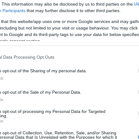
. This information may also be disclosed by us to third parties on the
IA
 technikában elkülöníthető képsorozataiban közös,
Participants
that may further disclose it to other third parties.
érikus látványokat, jelenséget vizsgál. "Mindig
 that this website/app uses one or more Google services and may gath
az absztrakt figuratív területek határvonala" - mondta.
including but not limited to your visit or usage behaviour. You may click 
tt eszközzel készül, amely egy
prés és egy festőkés
 to Google and its third-party tags to use your data for below specifi
t a penge lekaparja, amelyre feltorlódik egy
ogle consent section.
mása, majd a penge az üres vásznon maga előtt tolva
ta az eljárásról.
l Data Processing Opt Outs
o opt-out of the Sharing of my personal data.
ításon is látható, az oktató képsorozatokat,
In
o opt-out of the Sale of my Personal Data.
In
 létre: én felfestem az eredeti képet, és ezt az
Megcserélődnek a szerepek, a gép fest expresszív
to opt-out of processing my Personal Data for Targeted
ing.
In
direkt utalásoktól, az év elején készült képeinek
o opt-out of Collection, Use, Retention, Sale, and/or Sharing
, a CNN logóját tartalmazó 3 letters-t a Black Lives
ersonal Data that Is Unrelated with the Purposes for which it