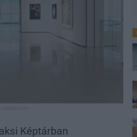
ió: unsplash.com
aksi Képtárban