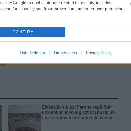
o allow Google to enable storage related to security, including
Aktuális
cation functionality and fraud prevention, and other user protection.
CONFIRM
ka, egy táskányi
Energiaválság: az éjszakai
Data Deletion
Data Access
Privacy Policy
si
fordulat bizakodásra ad okot
hez
Elkészült a Liszt Ferenc repülőtér
közelében lévő logisztikai bázis út-
és közműhálózatának fejlesztése