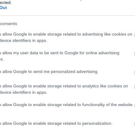
lected.
 az évben készült Hocus Potus című kép - akaratlanul
Out
n hasonlít a volt amerikai elnök profilképeire - tette
consents
yar Képzőművészeti Egyetem festő szakán. Festészete
o allow Google to enable storage related to advertising like cookies on
alkotói támogatását, 2008 és 2011 között a Derkovits
evice identifiers in apps.
vészeti Díjra, 2011-ben megnyerte a Leopold Bloom
ozott Hollandiában. 2007 óta művei megjelentek az
o allow my user data to be sent to Google for online advertising
eumban, a Magyar Nemzeti Galériában és a debreceni
s.
állították.
to allow Google to send me personalized advertising.
o allow Google to enable storage related to analytics like cookies on
evice identifiers in apps.
o allow Google to enable storage related to functionality of the website
o allow Google to enable storage related to personalization.