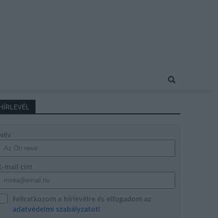
HÍRLEVÉL
Név
E-mail cím
Feliratkozom a hírlevélre és elfogadom az
adatvédelmi szabályzatot!