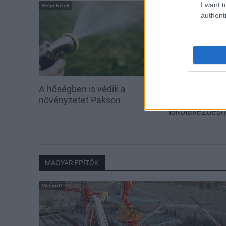
I want t
Helyi hírek
Helyi hírek
authenti
A hőségben is védik a
Idén is PajTás
növényzetet Pakson
segítség a pak
iskolakezdés
MAGYAR ÉPÍTŐK
Mi épül?