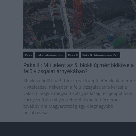
Paks
paksi atomerőmű
Paks II
Paks II. Atomerőmű Zrt.
Paks II.: Mit jelent az 5. blokk új mérföldköve a
felülvizsgálat árnyékában?
Megkezdődött az 5. blokk reaktorépületének alaplemez
kivitelezése, miközben a felülvizsgálat arra keresi a
választ, hogy a megváltozott gazdasági és geopolitikai
környezetben milyen feltételek mellett érdemes
továbbvinni Magyarország egyik legnagyobb
beruházását.