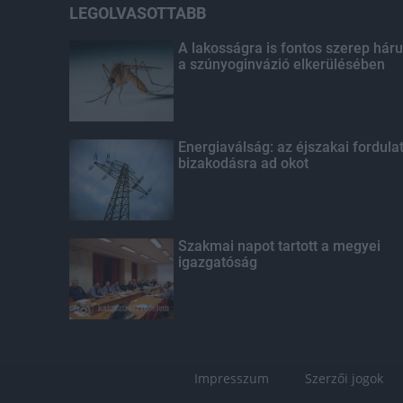
LEGOLVASOTTABB
A lakosságra is fontos szerep háru
a szúnyoginvázió elkerülésében
Energiaválság: az éjszakai fordula
bizakodásra ad okot
Szakmai napot tartott a megyei
igazgatóság
Impresszum
Szerzői jogok