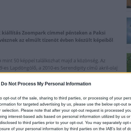
k kiállítás Zoompark címmel pénteken a Paksi
vésznek az elmúlt tizenöt évben készült képeiből
b mint 50 képpel találkozhat majd a közönség. Az
9-es Lapdöngölő, a 2010-es Serendipity című akril-olaj
tojás, 2017-ből a számítógép-képernyőképeket
zintén grafikai gyökerű Scream című kép, és több 2020-
-
Do Not Process My Personal Information
 Péter, a kiállítás rendezője.
to opt-out of the sale, sharing to third parties, or processing of your per
formation for targeted advertising by us, please use the below opt-out s
 írta, hogy Batykó a tárgyportré műfaját
r selection. Please note that after your opt-out request is processed y
lista és az absztrakt szemlélet egyedi
eing interest-based ads based on personal information utilized by us or
disclosed to third parties prior to your opt-out. You may separately opt-
losure of your personal information by third parties on the IAB’s list of