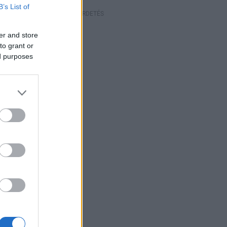
B’s List of
HIRDETÉS
er and store
to grant or
ed purposes