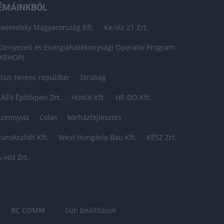
ÉMÁINKBÓL
Swietelsky Magyarország Kft.
Ke-Víz 21 Zrt.
Környezeti és Energiahatékonysági Operatív Program
(KEHOP)
Liszt Ferenc repülőtér
Strabag
ZÁÉV Építőipari Zrt.
Hódút Kft.
HE-DO Kft.
szennyvíz
Colas
kórházfejlesztés
EuroAszfalt Kft.
West Hungária Bau Kft.
KÉSZ Zrt.
A-Híd Zrt.
BC COMM
Süti beállítások