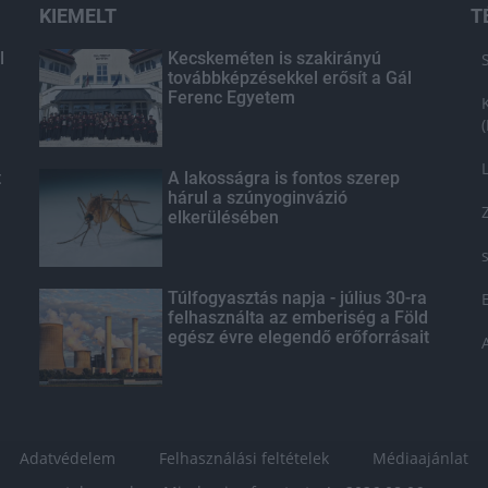
KIEMELT
T
l
Kecskeméten is szakirányú
továbbképzésekkel erősít a Gál
Ferenc Egyetem
t
A lakosságra is fontos szerep
hárul a szúnyoginvázió
elkerülésében
Túlfogyasztás napja - július 30-ra
felhasználta az emberiség a Föld
egész évre elegendő erőforrásait
Adatvédelem
Felhasználási feltételek
Médiaajánlat