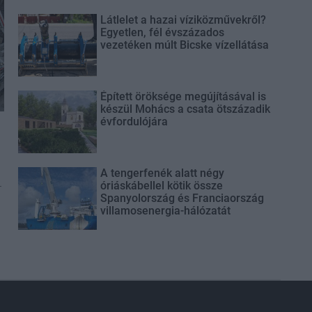
Látlelet a hazai víziközművekről?
Egyetlen, fél évszázados
vezetéken múlt Bicske vízellátása
Épített öröksége megújításával is
készül Mohács a csata ötszázadik
évfordulójára
A tengerfenék alatt négy
-
óriáskábellel kötik össze
Spanyolország és Franciaország
villamosenergia-hálózatát