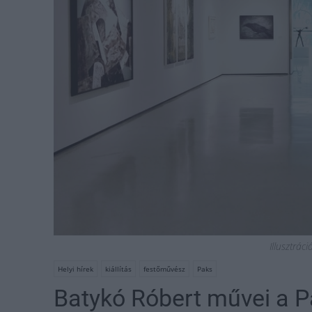
Illusztrác
Helyi hírek
kiállítás
festőművész
Paks
Batykó Róbert művei a P