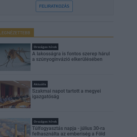
FELIRATKOZÁS
LEGNÉZETTEBB
Országos hírek
A lakosságra is fontos szerep hárul
a szúnyoginvázió elkerülésében
Aktuális
Szakmai napot tartott a megyei
igazgatóság
Országos hírek
Túlfogyasztás napja - július 30-ra
felhasználta az emberiség a Föld