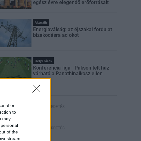
egész évre elegendő erőforrásait
Aktuális
Energiaválság: az éjszakai fordulat
bizakodásra ad okot
Helyi hírek
Konferencia-liga - Pakson telt ház
várható a Panathinaikosz ellen
sonal or
HIRDETÉS
ection to
ou may
 personal
HIRDETÉS
out of the
 downstream