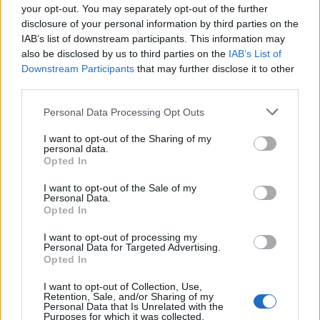
your opt-out. You may separately opt-out of the further
disclosure of your personal information by third parties on the
IAB’s list of downstream participants. This information may
Helyi hírek
also be disclosed by us to third parties on the
IAB’s List of
Downstream Participants
that may further disclose it to other
third parties.
Please note that this website/app uses one or more Google
Personal Data Processing Opt Outs
services and may gather and store information including but
not limited to your visit or usage behaviour. You may click to
I want to opt-out of the Sharing of my
personal data.
grant or deny consent to Google and its third-party tags to
A hőségben is védik a növényzetet Pakson
Opted In
use your data for below specified purposes in below Google
consent section.
I want to opt-out of the Sale of my
Personal Data.
Opted In
I want to opt-out of processing my
Personal Data for Targeted Advertising.
Opted In
Helyi hírek
I want to opt-out of Collection, Use,
Retention, Sale, and/or Sharing of my
Personal Data that Is Unrelated with the
Purposes for which it was collected.