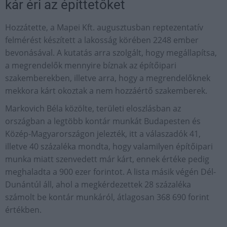
kár éri az építtetőket
Hozzátette, a Mapei Kft. augusztusban reptezentatív
felmérést készített a lakosság körében 2248 ember
bevonásával. A kutatás arra szolgált, hogy megállapítsa,
a megrendelők mennyire bíznak az építőipari
szakemberekben, illetve arra, hogy a megrendelőknek
mekkora kárt okoztak a nem hozzáértő szakemberek.
Markovich Béla közölte, területi eloszlásban az
országban a legtöbb kontár munkát Budapesten és
Közép-Magyarországon jelezték, itt a válaszadók 41,
illetve 40 százaléka mondta, hogy valamilyen építőipari
munka miatt szenvedett már kárt, ennek értéke pedig
meghaladta a 900 ezer forintot. A lista másik végén Dél-
Dunántúl áll, ahol a megkérdezettek 28 százaléka
számolt be kontár munkáról, átlagosan 368 690 forint
értékben.