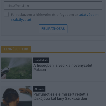
Feliratkozom a hírlevélre és elfogadom az
adatvédelmi
szabályzatot!
FELIRATKOZÁS
LEGNÉZETTEBB
Helyi hírek
A hőségben is védik a növényzetet
Pakson
Aktuális
Parfümöt és élelmiszert rejtett a
táskájába két lány Szekszárdon