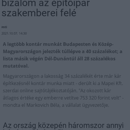
bizalom az építőipar
szakemberei felé
mti
2021.10.07. 14:30
A legtöbb kontár munkát Budapesten és Közép-
Magyarországon jelezték túllépve a 40 százalékot; a
lista másik végén Dél-Dunántúl áll 28 százalékos
mutatóval.
Magyarországon a lakosság 34 százalékét érte már kár
építkezésnél kontár munka miatt - derült ki a Mapei Kft.
szerdai online sajtótájékoztatóján. "Az okozott kár
átlagos értéke egy emberre vetítve 753 320 forint volt" -
mondta el Markovich Béla, a vállalat ügyvezetője.
Az ország közepén háromszor annyi