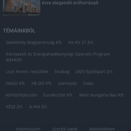
évre elegendő erőforrásait
TÉMÁINKBÓL
Swietelsky Magyarország Kft.
Ke-Víz 21 Zrt.
Környezeti és Energiahatékonysági Operatív Program
(KEHOP)
Liszt Ferenc repülőtér
Strabag
ZÁÉV Építőipari Zrt.
Hódút Kft.
HE-DO Kft.
szennyvíz
Colas
kórházfejlesztés
EuroAszfalt Kft.
West Hungária Bau Kft.
KÉSZ Zrt.
A-Híd Zrt.
Impresszum
Szerzői jogok
Adatvédelem