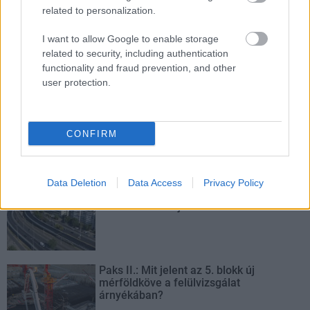
related to personalization.
I want to allow Google to enable storage
related to security, including authentication
functionality and fraud prevention, and other
user protection.
Hódmezővásárhely
iskolaépítés
FERROÉP Zrt.
oktatási beruházás
Másfélszeresére bővítik Hódmezővásárhely jó hírű
református iskoláját
CONFIRM
A Szőnyi Benjámin Általános Iskola fejlesztését a FERROÉP
kivitelezheti; a munkák csaknem egy évig tartanak majd.
Data Deletion
Data Access
Privacy Policy
Látványos építési szakasz indult be a
Flórián téri felüljárón
Paks II.: Mit jelent az 5. blokk új
mérföldköve a felülvizsgálat
árnyékában?