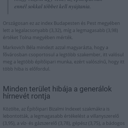
ennél sokkal többet kell nyújtania.
Országosan ez az index Budapesten és Pest megyében
lett a legalacsonyabb (3,32), míg a legmagasabb (3,98)
értéket Tolna megyében mérték.
Markovich Béla mindezt azzal magyarázta, hogy a
fővárosban csoportosul a legtöbb szakember, itt valósul
meg a legtöbb építőipari munka, ezért valószínű, hogy itt
több hiba is előfordul.
Minden terület hibája a generálok
hírnevét rontja
Közölte, az Építőipari Bizalmi Indexet szakmákra is
lebontották, a legmagasabb értékelést a villanyszerelő
(3,95), a víz- és gázszerelő (3,78), gépész (3,75), a bádogos