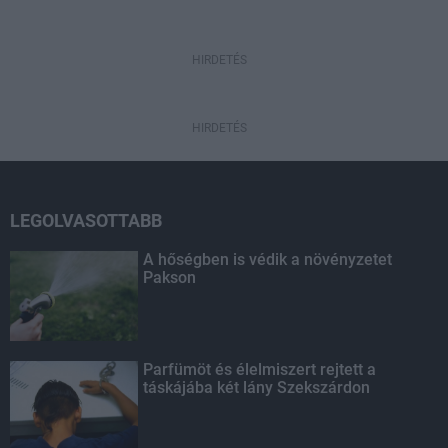
HIRDETÉS
HIRDETÉS
LEGOLVASOTTABB
A hőségben is védik a növényzetet
Pakson
Parfümöt és élelmiszert rejtett a
táskájába két lány Szekszárdon