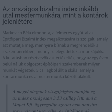
Az országos bizalmi index inkább
utal mestermunkára, mint a kontárok
jelenlétére
Markovich Béla elmondta, a felmérés egyúttal az
Építőipari Bizalmi Index megalkotására is szolgált, amely
azt mutatja meg, mennyire bíznak a megrendelők a
szakemberekben, mennyire elégedettek a munkájukkal.
A kutatásban résztvevők azt értékelték, hogy az egy éven
belül náluk dolgozott építőipari szakemberek milyen
munkát végeztek, 5 csillagból állt a skála, amely a
kontármunka és a mestermunka között alakult.
A megkérdezettek visszajelzései alapján ez
az index országosan 3,53 csillag lett, ami a
Mapei Kft. ügyvezetője szerint nem annyira
roszz, viszont úgy vélte, az építőiparnak