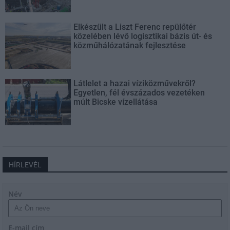
Elkészült a Liszt Ferenc repülőtér
közelében lévő logisztikai bázis út- és
közműhálózatának fejlesztése
Látlelet a hazai víziközművekről?
Egyetlen, fél évszázados vezetéken
múlt Bicske vízellátása
HÍRLEVÉL
Név
E-mail cím