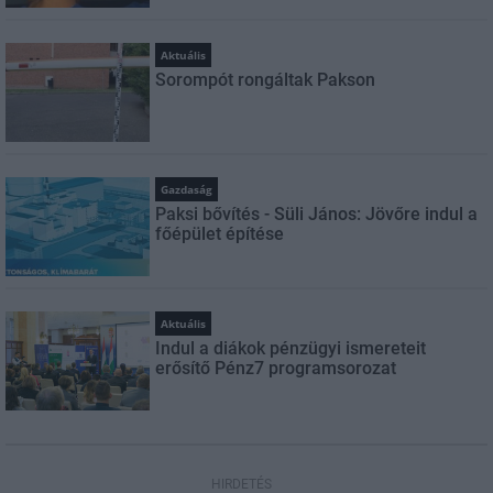
Aktuális
Sorompót rongáltak Pakson
Gazdaság
Paksi bővítés - Süli János: Jövőre indul a
főépület építése
Aktuális
Indul a diákok pénzügyi ismereteit
erősítő Pénz7 programsorozat
HIRDETÉS