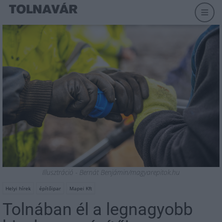
Illusztráció - Bernát Benjámin/magyarepitok.hu
Helyi hírek
építőipar
Mapei Kft
Tolnában él a legnagyobb