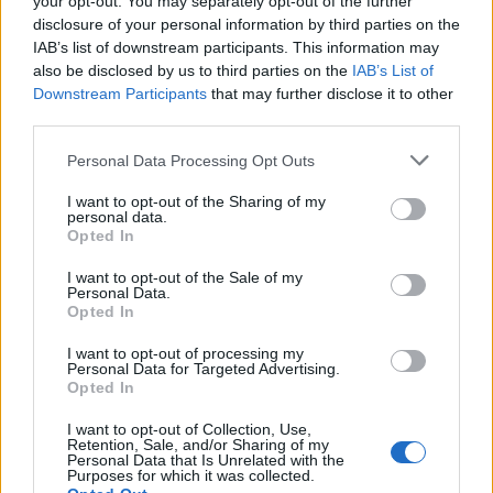
your opt-out. You may separately opt-out of the further
disclosure of your personal information by third parties on the
IAB’s list of downstream participants. This information may
also be disclosed by us to third parties on the
IAB’s List of
Downstream Participants
that may further disclose it to other
útfelújítás
Pestszentlőrinc
XVIII. kerület
Profunda Bau
third parties.
Szinte teljes hosszában megújítják a Lakatos úti
Please note that this website/app uses one or more Google
Personal Data Processing Opt Outs
lakótelep legfontosabb utcáját
services and may gather and store information including but
not limited to your visit or usage behaviour. You may click to
I want to opt-out of the Sharing of my
Pestszentlőrinc egyik első lakótelepén kanyarog a Dolgozó utca,
personal data.
grant or deny consent to Google and its third-party tags to
amelynek komplex burkolatmegújításáért felel a Profunda Bau.
Opted In
use your data for below specified purposes in below Google
consent section.
I want to opt-out of the Sale of my
Új vízáteresztő burkolatú parkolók
Personal Data.
épülnek Zuglóban – helyben tartják a
Opted In
csapadékvizet
I want to opt-out of processing my
Personal Data for Targeted Advertising.
Opted In
Nem az üres, hanem az okosan működő
épület energiatakarékos
I want to opt-out of Collection, Use,
Retention, Sale, and/or Sharing of my
Personal Data that Is Unrelated with the
Purposes for which it was collected.