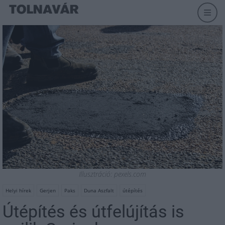
Illusztráció: pexels.com
Helyi hírek
Gerjen
Paks
Duna Aszfalt
útépítés
Útépítés és útfelújítás is