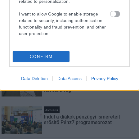
related to personalization.
Feliratkozom a hírlevélre és elfogadom az
adatvédelmi
I want to allow Google to enable storage
szabályzatot!
related to security, including authentication
functionality and fraud prevention, and other
FELIRATKOZÁS
user protection.
CONFIRM
LEGNÉZETTEBB
Aktuális
Data Deletion
Energiatakarékosság: estétől
Data Access
Privacy Policy
a paksi második blokk 3-as turbinája is
termelni fog
Aktuális
Indul a diákok pénzügyi ismereteit
erősítő Pénz7 programsorozat