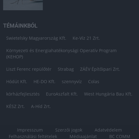
TÉMÁINKBÓL
Swietelsky Magyarország Kft.
Ke-Víz 21 Zrt.
Környezeti és Energiahatékonysági Operatív Program
(KEHOP)
Liszt Ferenc repülőtér
Strabag
ZÁÉV Építőipari Zrt.
Hódút Kft.
HE-DO Kft.
szennyvíz
Colas
kórházfejlesztés
EuroAszfalt Kft.
West Hungária Bau Kft.
KÉSZ Zrt.
A-Híd Zrt.
Impresszum
Szerzői jogok
Adatvédelem
Felhasználási feltételek
Médiaajánlat
BC COMM