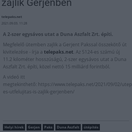
zajlik Gerjenben
telepaks.net
2021.09.03. 11:28
A 2-szer egysávos utat a Duna Aszfalt Zrt. építi.
Megfelelő ütemben zajlik a Gerjent Pakssal összekötő út
kivitelezése - írja a
telepaks.net
. Az 5124-es számú új
11.2 kilométer hosszúságú, 2-szer egysávos utat a Duna
Aszfalt Zrt. építi, közel nettó 15 milliárd forintból.
A videó itt
megtekinthető: https://www.telepaks.net/2021/09/02/utep
es-utfelujitas-is-zajlik-gerjenben/
Helyi hírek
Gerjen
Paks
Duna Aszfalt
útépítés