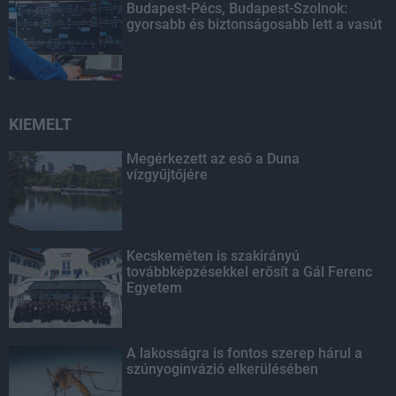
Budapest-Pécs, Budapest-Szolnok:
gyorsabb és biztonságosabb lett a vasút
KIEMELT
Megérkezett az eső a Duna
vízgyűjtőjére
Kecskeméten is szakirányú
továbbképzésekkel erősít a Gál Ferenc
Egyetem
A lakosságra is fontos szerep hárul a
szúnyoginvázió elkerülésében