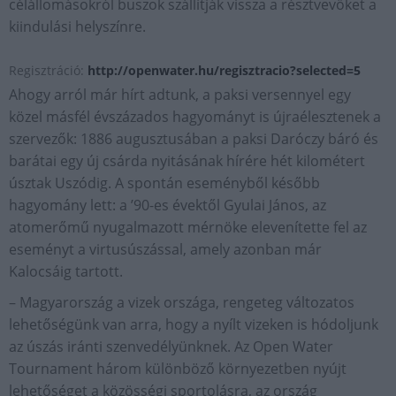
célállomásokról buszok szállítják vissza a résztvevőket a
kiindulási helyszínre.
Regisztráció:
http://openwater.hu/regisztracio?selected=5
Ahogy arról már hírt adtunk, a paksi versennyel egy
közel másfél évszázados hagyományt is újraélesztenek a
szervezők: 1886 augusztusában a paksi Daróczy báró és
barátai egy új csárda nyitásának hírére hét kilométert
úsztak Uszódig. A spontán eseményből később
hagyomány lett: a ’90-es évektől Gyulai János, az
atomerőmű nyugalmazott mérnöke elevenítette fel az
eseményt a virtusúszással, amely azonban már
Kalocsáig tartott.
– Magyarország a vizek országa, rengeteg változatos
lehetőségünk van arra, hogy a nyílt vizeken is hódoljunk
az úszás iránti szenvedélyünknek. Az Open Water
Tournament három különböző környezetben nyújt
lehetőséget a közösségi sportolásra, az ország