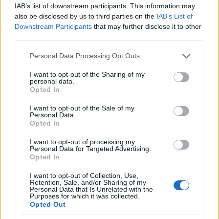
IAB’s list of downstream participants. This information may
also be disclosed by us to third parties on the
IAB’s List of
Downstream Participants
that may further disclose it to other
third parties.
Please note that this website/app uses one or more Google
Personal Data Processing Opt Outs
services and may gather and store information including but
MAGYAR ÉPÍTŐK
not limited to your visit or usage behaviour. You may click to
I want to opt-out of the Sharing of my
personal data.
grant or deny consent to Google and its third-party tags to
Opted In
use your data for below specified purposes in below Google
Mi épül?
consent section.
I want to opt-out of the Sale of my
Personal Data.
Opted In
I want to opt-out of processing my
Personal Data for Targeted Advertising.
Opted In
I want to opt-out of Collection, Use,
Retention, Sale, and/or Sharing of my
Personal Data that Is Unrelated with the
Purposes for which it was collected.
Opted Out