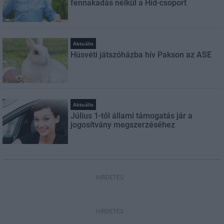
fennakadás nélkül a Híd-csoport
Aktuális
Húsvéti játszóházba hív Pakson az ASE
Aktuális
Július 1-től állami támogatás jár a
jogosítvány megszerzéséhez
HIRDETÉS
HIRDETÉS