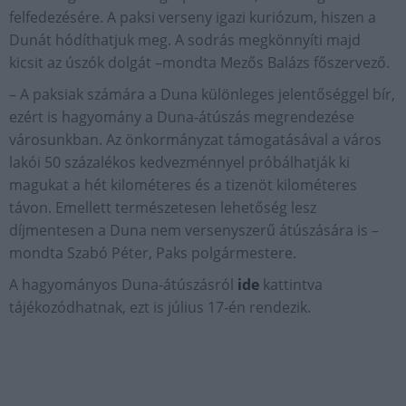
felfedezésére. A paksi verseny igazi kuriózum, hiszen a
Dunát hódíthatjuk meg. A sodrás megkönnyíti majd
kicsit az úszók dolgát –mondta Mezős Balázs főszervező.
– A paksiak számára a Duna különleges jelentőséggel bír,
ezért is hagyomány a Duna-átúszás megrendezése
városunkban. Az önkormányzat támogatásával a város
lakói 50 százalékos kedvezménnyel próbálhatják ki
magukat a hét kilométeres és a tizenöt kilométeres
távon. Emellett természetesen lehetőség lesz
díjmentesen a Duna nem versenyszerű átúszására is –
mondta Szabó Péter, Paks polgármestere.
A hagyományos Duna-átúszásról
ide
kattintva
tájékozódhatnak, ezt is július 17-én rendezik.