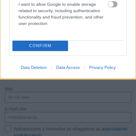
I want to allow Google to enable storage
related to security, including authentication
functionality and fraud prevention, and other
Másfélszeresére bővítik
user protection.
Hódmezővásárhely jó hírű református
iskoláját
CONFIRM
Data Deletion
Data Access
Privacy Policy
HÍRLEVÉL
Név
E-mail cím
Feliratkozom a hírlevélre és elfogadom az
adatvédelmi
szabályzatot!