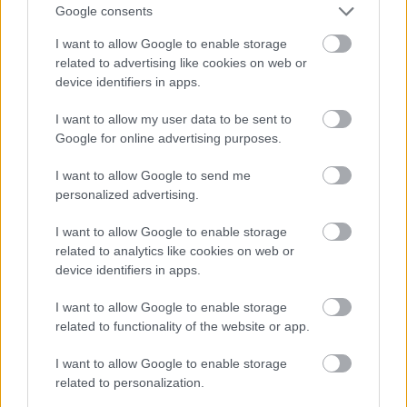
Google consents
Belváros-Lipótváros
játszótér
Város-Teampannon Kereskedelmi és Szolgáltató Kft.
parkfelújítás
I want to allow Google to enable storage
related to advertising like cookies on web or
Újragondolják Lipótváros rejtett, zöld parkját
device identifiers in apps.
Indulhat a Honvéd tér megújításának tervezése, ahol a
klímatudatos gondolkodás és a helyi identitás erősítése kerül a
I want to allow my user data to be sent to
középpontba.
Google for online advertising purposes.
I want to allow Google to send me
Történelmi táj, amelynek minden köve
mesél – megújul a tatai Angolkert
personalized advertising.
I want to allow Google to enable storage
related to analytics like cookies on web or
device identifiers in apps.
M1 bővítés: már zajlik a teljesen új
Bicske Kelet csomópont építése
I want to allow Google to enable storage
related to functionality of the website or app.
I want to allow Google to enable storage
Új gyalogosátkelők és jelzőlámpás
related to personalization.
csomópont épül Angyalföldön