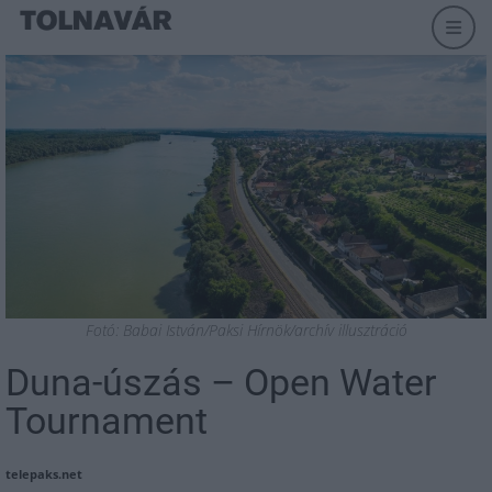
Fotó: Babai István/Paksi Hírnök/archív illusztráció
Duna-úszás – Open Water
Tournament
telepaks.net