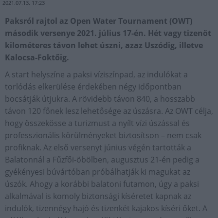
2021.07.13. 17:23
Paksról rajtol az Open Water Tournament (OWT)
második versenye 2021. július 17-én. Hét vagy tizenöt
kilométeres távon lehet úszni, azaz Uszódig, illetve
Kalocsa-Foktőig.
A start helyszíne a paksi víziszínpad, az indulókat a
torlódás elkerülése érdekében négy időpontban
bocsátják útjukra. A rövidebb távon 840, a hosszabb
távon 120 főnek lesz lehetősége az úszásra. Az OWT célja,
hogy összekösse a turizmust a nyílt vízi úszással és
professzionális körülményeket biztosítson – nem csak
profiknak. Az első versenyt június végén tartották a
Balatonnál a Fűzfői-öbölben, augusztus 21-én pedig a
gyékényesi búvártóban próbálhatják ki magukat az
úszók. Ahogy a korábbi balatoni futamon, úgy a paksi
alkalmával is komoly biztonsági kíséretet kapnak az
indulók, tizennégy hajó és tizenkét kajakos kíséri őket. A