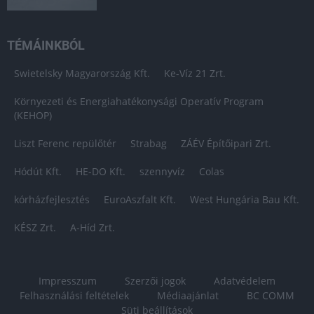
TÉMÁINKBÓL
Swietelsky Magyarország Kft.
Ke-Víz 21 Zrt.
Környezeti és Energiahatékonysági Operatív Program
(KEHOP)
Liszt Ferenc repülőtér
Strabag
ZÁÉV Építőipari Zrt.
Hódút Kft.
HE-DO Kft.
szennyvíz
Colas
kórházfejlesztés
EuroAszfalt Kft.
West Hungária Bau Kft.
KÉSZ Zrt.
A-Híd Zrt.
Impresszum
Szerzői jogok
Adatvédelem
Felhasználási feltételek
Médiaajánlat
BC COMM
Süti beállítások