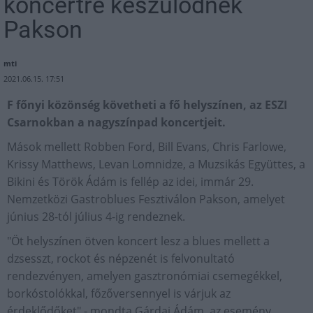
koncertre készülődnek
Pakson
mti
2021.06.15. 17:51
F főnyi közönség követheti a fő helyszínen, az ESZI
Csarnokban a nagyszínpad koncertjeit.
Mások mellett Robben Ford, Bill Evans, Chris Farlowe,
Krissy Matthews, Levan Lomnidze, a Muzsikás Együttes, a
Bikini és Török Ádám is fellép az idei, immár 29.
Nemzetközi Gastroblues Fesztiválon Pakson, amelyet
június 28-tól július 4-ig rendeznek.
"Öt helyszínen ötven koncert lesz a blues mellett a
dzsesszt, rockot és népzenét is felvonultató
rendezvényen, amelyen gasztronómiai csemegékkel,
borkóstolókkal, főzőversennyel is várjuk az
érdeklődőket" - mondta Gárdai Ádám, az esemény