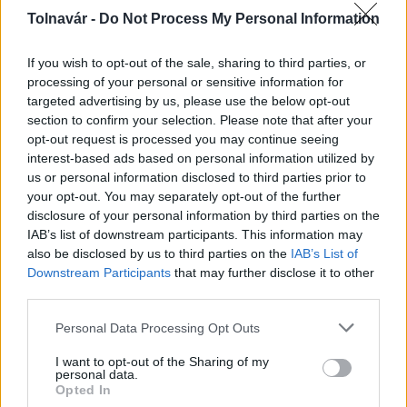
A hőségben is védik a növényzetet Pakson
Tolnavár -
Do Not Process My Personal Information
If you wish to opt-out of the sale, sharing to third parties, or
processing of your personal or sensitive information for
targeted advertising by us, please use the below opt-out
section to confirm your selection. Please note that after your
opt-out request is processed you may continue seeing
interest-based ads based on personal information utilized by
us or personal information disclosed to third parties prior to
MAGYAR ÉPÍTŐK
your opt-out. You may separately opt-out of the further
disclosure of your personal information by third parties on the
Aktuális
IAB’s list of downstream participants. This information may
also be disclosed by us to third parties on the
IAB’s List of
Downstream Participants
that may further disclose it to other
third parties.
Please note that this website/app uses one or more Google
Personal Data Processing Opt Outs
services and may gather and store information including but
not limited to your visit or usage behaviour. You may click to
I want to opt-out of the Sharing of my
personal data.
grant or deny consent to Google and its third-party tags to
Opted In
use your data for below specified purposes in below Google