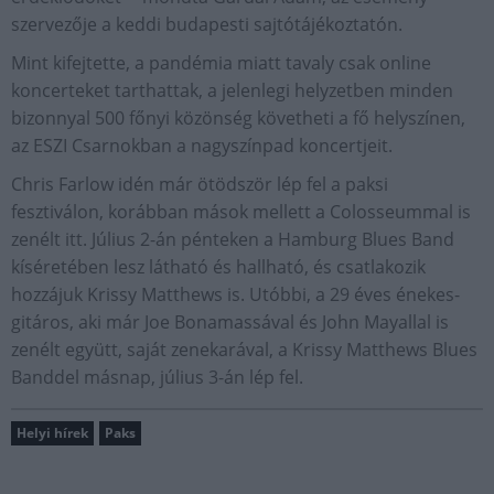
szervezője a keddi budapesti sajtótájékoztatón.
Mint kifejtette, a pandémia miatt tavaly csak online
koncerteket tarthattak, a jelenlegi helyzetben minden
bizonnyal 500 főnyi közönség követheti a fő helyszínen,
az ESZI Csarnokban a nagyszínpad koncertjeit.
Chris Farlow idén már ötödször lép fel a paksi
fesztiválon, korábban mások mellett a Colosseummal is
zenélt itt. Július 2-án pénteken a Hamburg Blues Band
kíséretében lesz látható és hallható, és csatlakozik
hozzájuk Krissy Matthews is. Utóbbi, a 29 éves énekes-
gitáros, aki már Joe Bonamassával és John Mayallal is
zenélt együtt, saját zenekarával, a Krissy Matthews Blues
Banddel másnap, július 3-án lép fel.
Helyi hírek
Paks