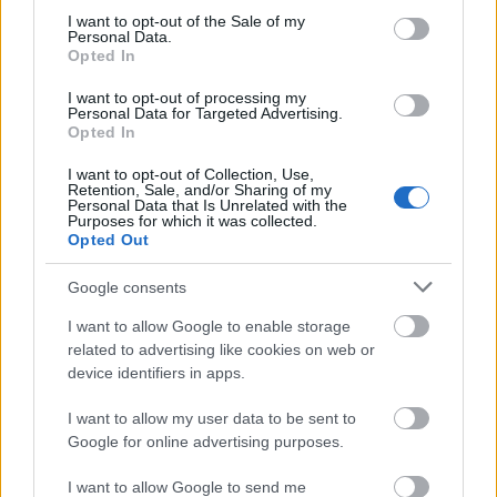
consent section.
I want to opt-out of the Sale of my
Personal Data.
Opted In
Tata
műemlékfelújítás
műemlék
restaurálás
I want to opt-out of processing my
Történelmi táj, amelynek minden köve mesél –
Personal Data for Targeted Advertising.
megújul a tatai Angolkert
Opted In
A projekt részeként megújulnak a területen található
I want to opt-out of Collection, Use,
műemlékek, köztük a különleges Műromok, valamint a közeli
Retention, Sale, and/or Sharing of my
Personal Data that Is Unrelated with the
Várkanyarban álló Nepomuki Szent János híd és szobor is.
Purposes for which it was collected.
Opted Out
M1 bővítés: már zajlik a teljesen új
Bicske Kelet csomópont építése
Google consents
I want to allow Google to enable storage
related to advertising like cookies on web or
device identifiers in apps.
Új gyalogosátkelők és jelzőlámpás
csomópont épül Angyalföldön
I want to allow my user data to be sent to
Google for online advertising purposes.
I want to allow Google to send me