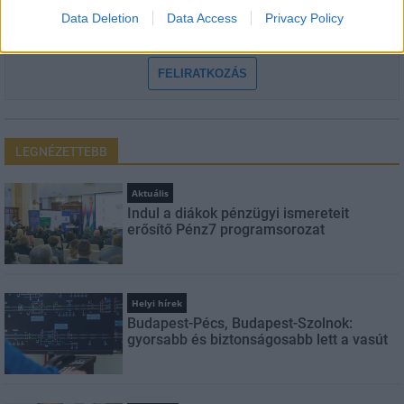
Feliratkozom a hírlevélre és elfogadom az
adatvédelmi
Data Deletion
Data Access
Privacy Policy
szabályzatot!
FELIRATKOZÁS
LEGNÉZETTEBB
Aktuális
Indul a diákok pénzügyi ismereteit
erősítő Pénz7 programsorozat
Helyi hírek
Budapest-Pécs, Budapest-Szolnok:
gyorsabb és biztonságosabb lett a vasút