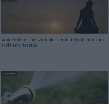
Amire többmillióan vártunk: szombattól másodfokúra
csökken a riasztás
Helyi hírek