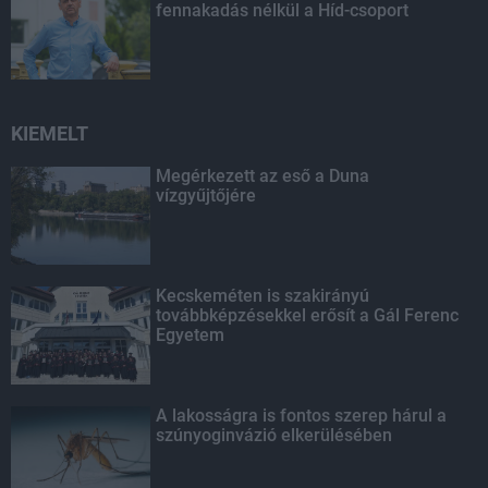
fennakadás nélkül a Híd-csoport
KIEMELT
Megérkezett az eső a Duna
vízgyűjtőjére
Kecskeméten is szakirányú
továbbképzésekkel erősít a Gál Ferenc
Egyetem
A lakosságra is fontos szerep hárul a
szúnyoginvázió elkerülésében