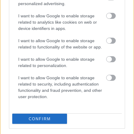
Másfélszeresére bővítik
personalized advertising.
Hódmezővásárhely jó hírű református
iskoláját
I want to allow Google to enable storage
related to analytics like cookies on web or
device identifiers in apps.
Látványos építési szakasz indult be a
I want to allow Google to enable storage
Flórián téri felüljárón
related to functionality of the website or app.
I want to allow Google to enable storage
related to personalization.
I want to allow Google to enable storage
HÍRLEVÉL
related to security, including authentication
functionality and fraud prevention, and other
user protection.
Név
CONFIRM
E-mail cím