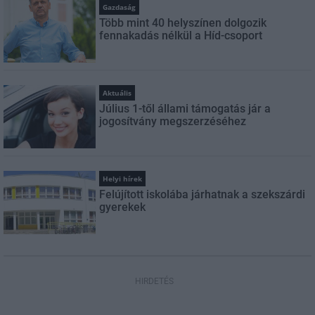
Gazdaság
Több mint 40 helyszínen dolgozik
fennakadás nélkül a Híd-csoport
Aktuális
Július 1-től állami támogatás jár a
jogosítvány megszerzéséhez
Helyi hírek
Felújított iskolába járhatnak a szekszárdi
gyerekek
HIRDETÉS