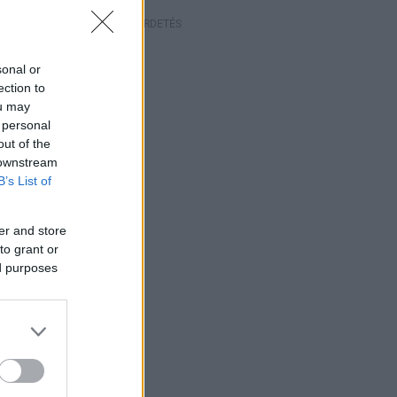
HIRDETÉS
sonal or
ection to
ou may
 personal
out of the
 downstream
B’s List of
er and store
to grant or
ed purposes