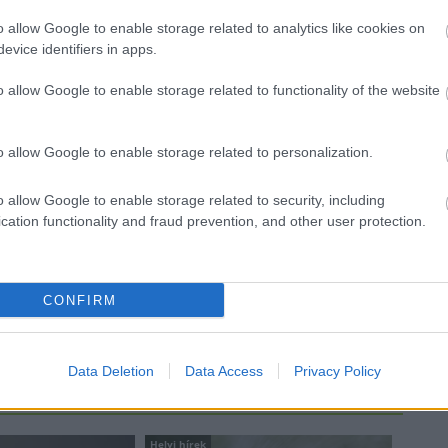
zámára kihelyezett csalétkeket.
o allow Google to enable storage related to analytics like cookies on
evice identifiers in apps.
y háziállatot talál, a tetemet hagyja érintetlenül és
ATORVOST, A HELYI ÖNKORMÁNYZATOT vagy
o allow Google to enable storage related to functionality of the website
.
o allow Google to enable storage related to personalization.
állatorvosok és orvosok szolgálnak.
o allow Google to enable storage related to security, including
któber 07. - 2020. október 10.
cation functionality and fraud prevention, and other user protection.
ás
veszettség
CONFIRM
Data Deletion
Data Access
Privacy Policy
Helyi hírek