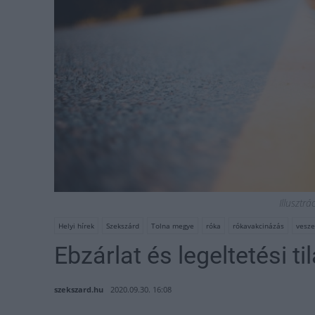
Illusztrá
Helyi hírek
Szekszárd
Tolna megye
róka
rókavakcinázás
vesze
Ebzárlat és legeltetési t
szekszard.hu
2020.09.30. 16:08