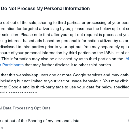
-
Do Not Process My Personal Information
to opt-out of the sale, sharing to third parties, or processing of your per
munizálás napjaira
formation for targeted advertising by us, please use the below opt-out s
r selection. Please note that after your opt-out request is processed y
eing interest-based ads based on personal information utilized by us or
ártalmatlan, VESZÉLYT NEM JELENT. A kihelyezett
disclosed to third parties prior to your opt-out. You may separately opt-
YÚLNI! Semmi esetre sem szabad felvágni vagy
losure of your personal information by third parties on the IAB’s list of
 szembe, orrba, sebbe kerülhet. Amennyiben ez mégis
. This information may also be disclosed by us to third parties on the
IA
 alkalmazni:
Participants
that may further disclose it to other third parties.
a jódtartalmú fertőtlenítőszerrel vagy ennek
 that this website/app uses one or more Google services and may gath
indkettő beszerezhető a gyógyszertárakban. A
including but not limited to your visit or usage behaviour. You may click 
 to Google and its third-party tags to use your data for below specifi
letkezett barnás folt szappanos lemosással
ogle consent section.
őoltásra nincs szükség;
yára kerül, haladéktalanul ORVOSHOZ KELL FORDULNI!
l Data Processing Opt Outs
ott huszonegy napig, az ebzárlat tartama alatt
o opt-out of the Sharing of my personal data.
lletőleg a kutyákat megkötve úgy kell tartani, hogy
In