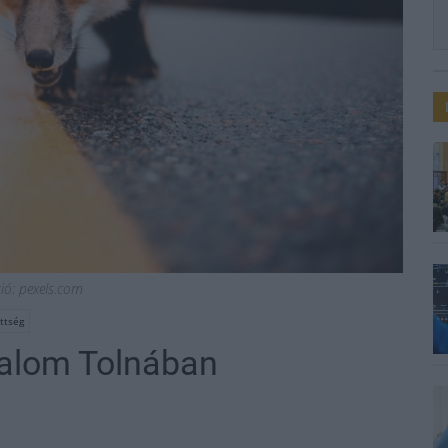
ció: pexels.com
ttség
ilalom Tolnában