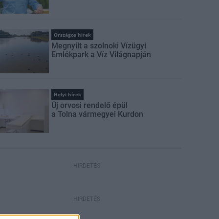
Országos hírek
Megnyílt a szolnoki Vízügyi
Emlékpark a Víz Világnapján
Helyi hírek
Új orvosi rendelő épül
a Tolna vármegyei Kurdon
HIRDETÉS
HIRDETÉS