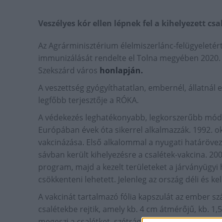
Veszélyes kór ellen lépnek fel a kihelyezett cs
Az Agrárminisztérium élelmiszerlánc-felügyeletért 
immunizálását rendelte el Tolna megyében 2020. o
Szekszárd város
honlapján.
A veszettség gyógyíthatatlan, embernél, állatnál
legfőbb terjesztője a RÓKA.
A védekezés leghatékonyabb, legkorszerűbb módsze
Európában évek óta sikerrel alkalmazzák. 1992.
vakcinázása. Első alkalommal a nyugati határövez
sávban került kihelyezésre a csalétek-vakcina. 2004
program, majd a kezelt területeket a járványügyi
csökkenteni lehetett. Jelenleg az ország déli és ke
A vakcinát tartalmazó fólia kapszulát az ember sz
csalétekbe rejtik, amely kb. 4 cm átmérőjű, kb. 1
megeszi a csalétket, szétrágja a kapszulát is, így 