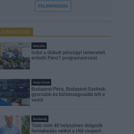
FELIRATKOZÁS
LEGNÉZETTEBB
Aktuális
Indul a diákok pénzügyi ismereteit
erősítő Pénz7 programsorozat
Helyi hírek
Budapest-Pécs, Budapest-Szolnok:
gyorsabb és biztonságosabb lett a
vasút
Gazdaság
Több mint 40 helyszínen dolgozik
fennakadás nélkül a Híd-csoport