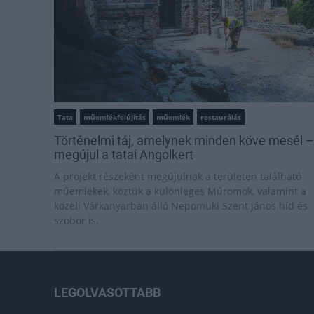
Tata
műemlékfelújítás
műemlék
restaurálás
Történelmi táj, amelynek minden köve mesél –
megújul a tatai Angolkert
A projekt részeként megújulnak a területen található
műemlékek, köztük a különleges Műromok, valamint a
közeli Várkanyarban álló Nepomuki Szent János híd és
szobor is.
LEGOLVASOTTABB