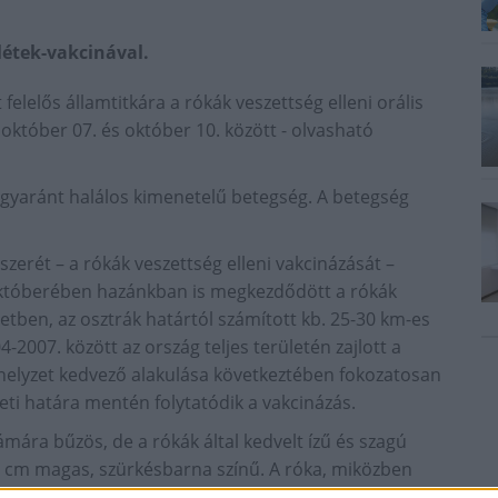
alétek-vakcinával.
felelős államtitkára a rókák veszettség elleni orális
któber 07. és október 10. között - olvasható
 egyaránt halálos kimenetelű betegség. A betegség
rét – a rókák veszettség elleni vakcinázását –
 októberében hazánkban is megkezdődött a rókák
etben, az osztrák határtól számított kb. 25-30 km-es
-2007. között az ország teljes területén zajlott a
 helyzet kedvező alakulása következtében fokozatosan
leti határa mentén folytatódik a vakcinázás.
ámára bűzös, de a rókák által kedvelt ízű és szagú
,5 cm magas, szürkésbarna színű. A róka, miközben
a vakcina bejut a szervezetébe. A csalétek kihelyezése