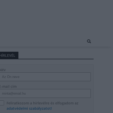
HÍRLEVÉL
Név
E-mail cím
Feliratkozom a hírlevélre és elfogadom az
adatvédelmi szabályzatot!