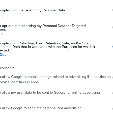
nek; zárt udvarban a kutyák elzárását vagy
 szökhetnek;
o opt-out of the Sale of my Personal Data.
In
 szájkosárral szabad kivinni;
to opt-out of processing my Personal Data for Targeted
ettség elleni védőoltással rendelkező kutyát vagy
ing.
redményű vizsgálata után és engedélyével szabad
In
o opt-out of Collection, Use, Retention, Sale, and/or Sharing
ersonal Data that Is Unrelated with the Purposes for which it
lkező
lected.
Out
consents
o allow Google to enable storage related to advertising like cookies on
evice identifiers in apps.
ült embereket vezető ebek
o allow my user data to be sent to Google for online advertising
ére mentesek a korlátozás alól.
s.
l járó rendezvény nem tartható.
to allow Google to send me personalized advertising.
názás hatékonyságát segítik azzal, hogy a kóborló