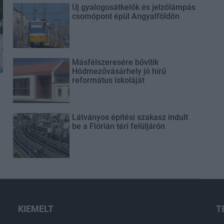
Új gyalogosátkelők és jelzőlámpás
csomópont épül Angyalföldön
Másfélszeresére bővítik
Hódmezővásárhely jó hírű
református iskoláját
Látványos építési szakasz indult
be a Flórián téri felüljárón
KIEMELT
T