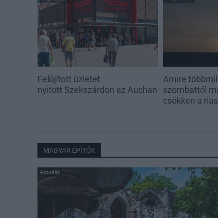
Felújított üzletet
Amire többmill
nyitott Szekszárdon az Auchan
szombattól m
csökken a ria
MAGYAR ÉPÍTŐK
Aktuális