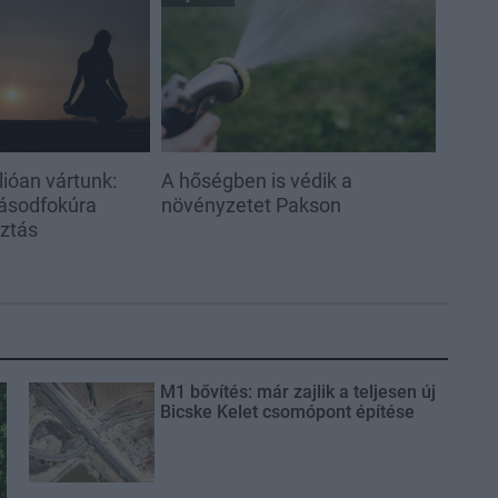
ióan vártunk:
A hőségben is védik a
ásodfokúra
növényzetet Pakson
sztás
M1 bővítés: már zajlik a teljesen új
Bicske Kelet csomópont építése