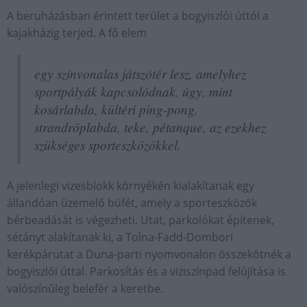
A beruházásban érintett terület a bogyiszlói úttól a
kajakházig terjed. A fő elem
egy színvonalas játszótér lesz, amelyhez
sportpályák kapcsolódnak, úgy, mint
kosárlabda, kültéri ping-pong,
strandröplabda, teke, pétanque, az ezekhez
szükséges sporteszközökkel.
A jelenlegi vizesblokk környékén kialakítanak egy
állandóan üzemelő büfét, amely a sporteszközök
bérbeadását is végezheti. Utat, parkolókat építenek,
sétányt alakítanak ki, a Tolna-Fadd-Dombori
kerékpárutat a Duna-parti nyomvonalon összekötnék a
bogyiszlói úttal. Parkosítás és a viziszínpad felújítása is
valószínűleg belefér a keretbe.