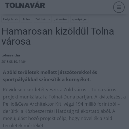
Helyi hírek
Tolna
Zöld város
játszótér
sportpálya
Hamarosan kizöldül Tolna
városa
tolnavar.hu
2018.08.10. 14:04
A zöld területek mellett játszóterekkel és
sportpályákkal színesítik a környéket.
Rövidesen kezdetét veszik a Zöld város – Tolna város
projekt munkálatai a Tolnai-Duna partján. A kivitelezést a
Pellio&Ceva Architektor Kft. végzi 194 millió forintból –
derültki a Közbeszerzési Hatóság tájékoztatójából. A
megújulást hozó projekt célja, hogy növeljék a zöld
területek mértékét.