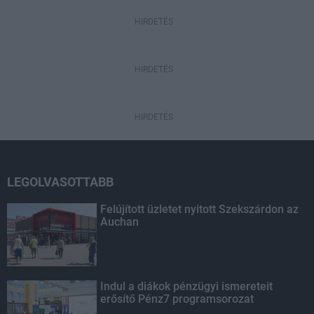
HIRDETÉS
HIRDETÉS
HIRDETÉS
LEGOLVASOTTABB
Felújított üzletet nyitott Szekszárdon az
Auchan
Indul a diákok pénzügyi ismereteit
erősítő Pénz7 programsorozat