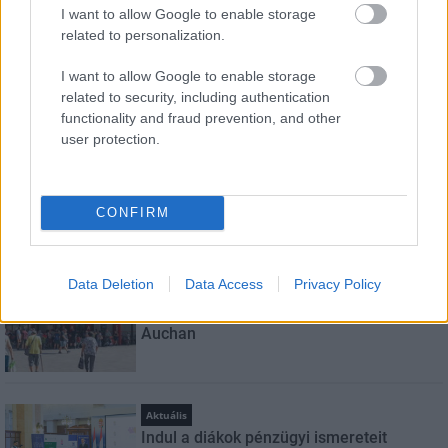
I want to allow Google to enable storage
E-mail cím
related to personalization.
I want to allow Google to enable storage
related to security, including authentication
Feliratkozom a hírlevélre és elfogadom az
adatvédelmi
functionality and fraud prevention, and other
szabályzatot!
user protection.
FELIRATKOZÁS
CONFIRM
LEGNÉZETTEBB
Data Deletion
Data Access
Privacy Policy
Helyi hírek
Felújított üzletet nyitott Szekszárdon az
Auchan
Aktuális
Indul a diákok pénzügyi ismereteit