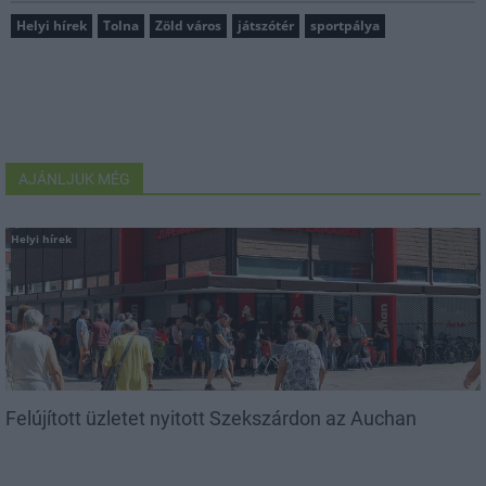
Helyi hírek
Tolna
Zöld város
játszótér
sportpálya
AJÁNLJUK MÉG
Helyi hírek
Felújított üzletet nyitott Szekszárdon az Auchan