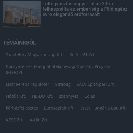
Túlfogyasztás napja - július 30-ra
felhasználta az emberiség a Föld egész
évre elegendő erőforrásait
TÉMÁINKBÓL
Swietelsky Magyarország Kft.
Ke-Víz 21 Zrt.
Környezeti és Energiahatékonysági Operatív Program
(KEHOP)
Liszt Ferenc repülőtér
Strabag
ZÁÉV Építőipari Zrt.
Hódút Kft.
HE-DO Kft.
szennyvíz
Colas
kórházfejlesztés
EuroAszfalt Kft.
West Hungária Bau Kft.
KÉSZ Zrt.
A-Híd Zrt.