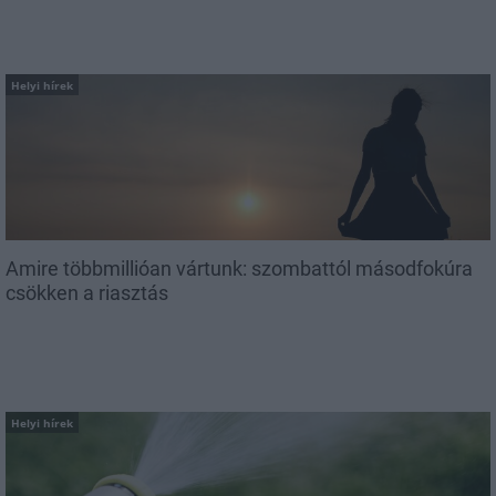
Helyi hírek
Amire többmillióan vártunk: szombattól másodfokúra
csökken a riasztás
Helyi hírek