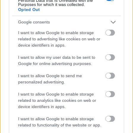
Personal Data that Is Unrelated with the
Purposes for which it was collected.
iskoláját
Opted Out
Google consents
Látványos építési szakasz indult be a
Flórián téri felüljárón
I want to allow Google to enable storage
related to advertising like cookies on web or
device identifiers in apps.
I want to allow my user data to be sent to
Paks II.: Mit jelent az 5. blokk új
Google for online advertising purposes.
mérföldköve a felülvizsgálat
árnyékában?
I want to allow Google to send me
personalized advertising.
I want to allow Google to enable storage
related to analytics like cookies on web or
device identifiers in apps.
HÍRLEVÉL
I want to allow Google to enable storage
Név
related to functionality of the website or app.