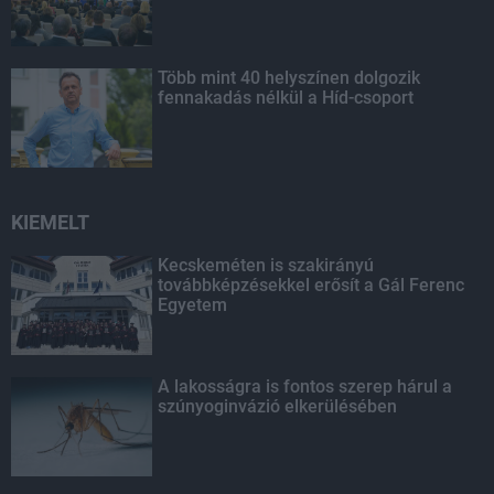
Több mint 40 helyszínen dolgozik
fennakadás nélkül a Híd-csoport
KIEMELT
Kecskeméten is szakirányú
továbbképzésekkel erősít a Gál Ferenc
Egyetem
A lakosságra is fontos szerep hárul a
szúnyoginvázió elkerülésében