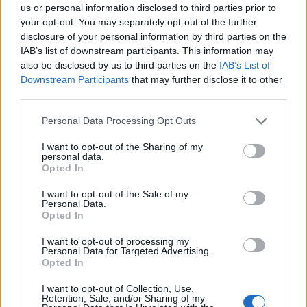
us or personal information disclosed to third parties prior to
your opt-out. You may separately opt-out of the further
disclosure of your personal information by third parties on the
IAB’s list of downstream participants. This information may
also be disclosed by us to third parties on the
IAB’s List of
Downstream Participants
that may further disclose it to other
third parties.
autópálya
útépítés
M1-es autópálya
Bicske
Please note that this website/app uses one or more Google
M1 bővítés: már zajlik a teljesen új Bicske Kelet
Personal Data Processing Opt Outs
services and may gather and store information including but
csomópont építése
not limited to your visit or usage behaviour. You may click to
I want to opt-out of the Sharing of my
Tizenegy meglévő csomópontot korszerűsít és négy új,
personal data.
grant or deny consent to Google and its third-party tags to
Opted In
különszintű csomópontot hoz létre az MKIF az M1-es
use your data for below specified purposes in below Google
bővítésénél.
consent section.
I want to opt-out of the Sale of my
Personal Data.
Opted In
Új gyalogosátkelők és jelzőlámpás
csomópont épül Angyalföldön
I want to opt-out of processing my
Personal Data for Targeted Advertising.
Opted In
I want to opt-out of Collection, Use,
Másfélszeresére bővítik
Retention, Sale, and/or Sharing of my
Hódmezővásárhely jó hírű református