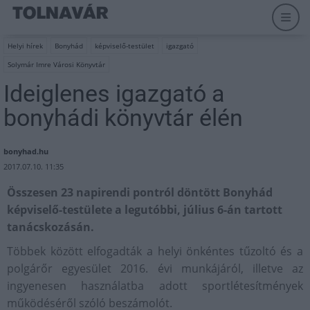
Helyi hírek
Bonyhád
képviselő-testület
igazgató
Solymár Imre Városi Könyvtár
Ideiglenes igazgató a
bonyhádi könyvtár élén
bonyhad.hu
2017.07.10. 11:35
Összesen 23 napirendi pontról döntött Bonyhád
képviselő-testülete a legutóbbi, július 6-án tartott
tanácskozásán.
Többek között elfogadták a helyi önkéntes tűzoltó és a
polgárőr egyesület 2016. évi munkájáról, illetve az
ingyenesen használatba adott sportlétesítmények
működéséről szóló beszámolót.