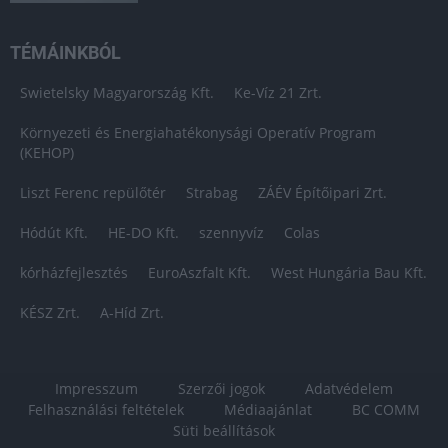
TÉMÁINKBÓL
Swietelsky Magyarország Kft.
Ke-Víz 21 Zrt.
Környezeti és Energiahatékonysági Operatív Program
(KEHOP)
Liszt Ferenc repülőtér
Strabag
ZÁÉV Építőipari Zrt.
Hódút Kft.
HE-DO Kft.
szennyvíz
Colas
kórházfejlesztés
EuroAszfalt Kft.
West Hungária Bau Kft.
KÉSZ Zrt.
A-Híd Zrt.
Impresszum
Szerzői jogok
Adatvédelem
Felhasználási feltételek
Médiaajánlat
BC COMM
Süti beállítások