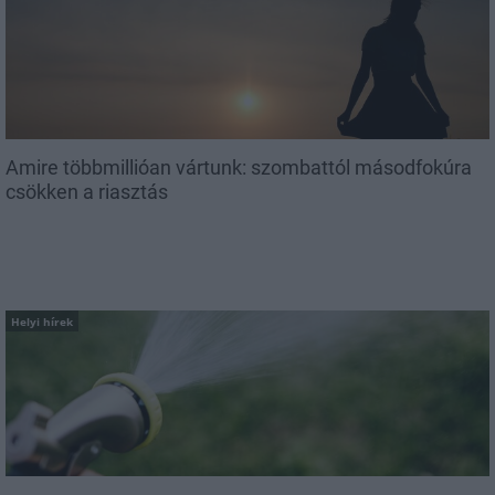
Amire többmillióan vártunk: szombattól másodfokúra
csökken a riasztás
Helyi hírek