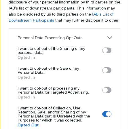
disclosure of your personal information by third parties on the
IAB’s list of downstream participants. This information may
also be disclosed by us to third parties on the
IAB’s List of
Tata
műemlékfelújítás
műemlék
restaurálás
Downstream Participants
that may further disclose it to other
Történelmi táj, amelynek minden köve mesél –
third parties.
megújul a tatai Angolkert
Please note that this website/app uses one or more Google
Personal Data Processing Opt Outs
A projekt részeként megújulnak a területen található
services and may gather and store information including but
műemlékek, köztük a különleges Műromok, valamint a közeli
not limited to your visit or usage behaviour. You may click to
I want to opt-out of the Sharing of my
Várkanyarban álló Nepomuki Szent János híd és szobor is.
personal data.
grant or deny consent to Google and its third-party tags to
Opted In
use your data for below specified purposes in below Google
M1 bővítés: már zajlik a teljesen új
consent section.
I want to opt-out of the Sale of my
Bicske Kelet csomópont építése
Personal Data.
Opted In
I want to opt-out of processing my
Personal Data for Targeted Advertising.
Opted In
Új gyalogosátkelők és jelzőlámpás
csomópont épül Angyalföldön
I want to opt-out of Collection, Use,
Retention, Sale, and/or Sharing of my
Personal Data that Is Unrelated with the
Purposes for which it was collected.
Opted Out