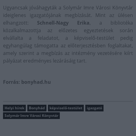
Ugyancsak jóváhagyták a Solymár Imre Városi Könyvtár
ideiglenes igazgatójának megbízását. Mint az ülésen
elhangzott:
Schnell-Nagy Erika
, a bibliotéka
közalkalmazottja az előzetes egyeztetések során
elvállalta a feladatot, a képviselő-testület pedig
egyhangúlag támogatta az előterjesztésben foglaltakat,
amely szerint a megbízás az intézmény vezetésére kiírt
pályázat eredményes lezárásáig tart.
Forrás: bonyhad.hu
Helyi hírek
Bonyhád
képviselő-testület
igazgató
Solymár Imre Városi Könyvtár