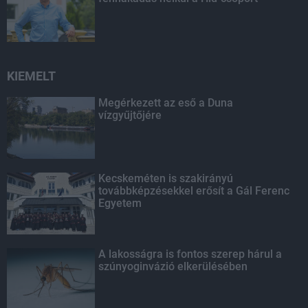
KIEMELT
Megérkezett az eső a Duna
vízgyűjtőjére
Kecskeméten is szakirányú
továbbképzésekkel erősít a Gál Ferenc
Egyetem
A lakosságra is fontos szerep hárul a
szúnyoginvázió elkerülésében