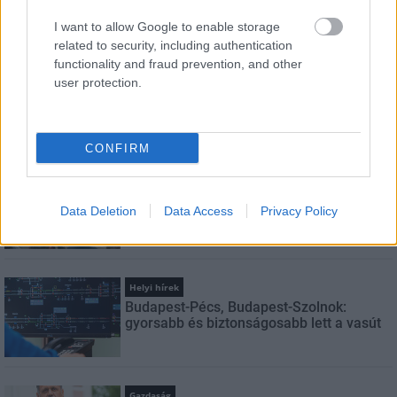
Feliratkozom a hírlevélre és elfogadom az
adatvédelmi
szabályzatot!
I want to allow Google to enable storage
related to security, including authentication
FELIRATKOZÁS
functionality and fraud prevention, and other
user protection.
LEGNÉZETTEBB
CONFIRM
Aktuális
Indul a diákok pénzügyi ismereteit
Data Deletion
Data Access
Privacy Policy
erősítő Pénz7 programsorozat
Helyi hírek
Budapest-Pécs, Budapest-Szolnok:
gyorsabb és biztonságosabb lett a vasút
Gazdaság