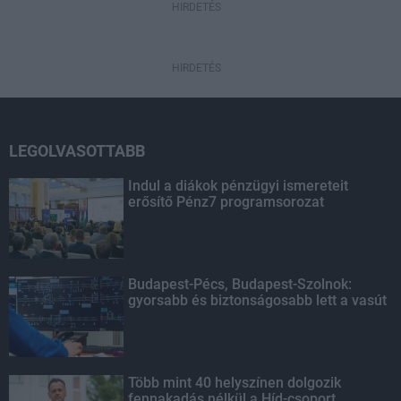
HIRDETÉS
HIRDETÉS
LEGOLVASOTTABB
Indul a diákok pénzügyi ismereteit
erősítő Pénz7 programsorozat
Budapest-Pécs, Budapest-Szolnok:
gyorsabb és biztonságosabb lett a vasút
Több mint 40 helyszínen dolgozik
fennakadás nélkül a Híd-csoport