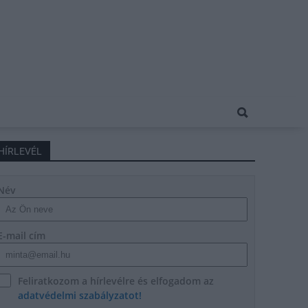
HÍRLEVÉL
Név
E-mail cím
Feliratkozom a hírlevélre és elfogadom az
adatvédelmi szabályzatot!