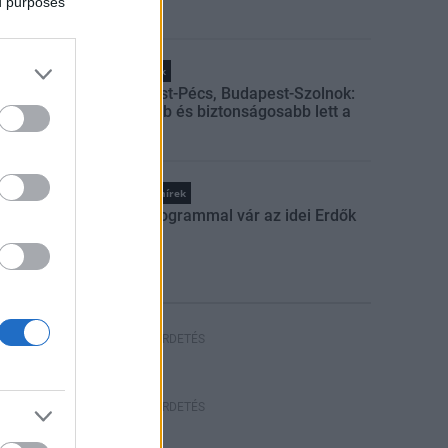
ed purposes
Helyi hírek
Budapest-Pécs, Budapest-Szolnok:
gyorsabb és biztonságosabb lett a
vasút
Országos hírek
Száz programmal vár az idei Erdők
Hete
HIRDETÉS
HIRDETÉS