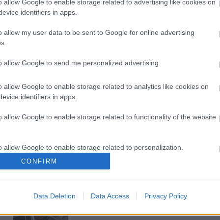
o allow Google to enable storage related to advertising like cookies on
evice identifiers in apps.
Új gyalogosátkelők és jelzőlámpás
o allow my user data to be sent to Google for online advertising
csomópont épül Angyalföldön
s.
to allow Google to send me personalized advertising.
Másfélszeresére bővítik
o allow Google to enable storage related to analytics like cookies on
Hódmezővásárhely jó hírű
evice identifiers in apps.
református iskoláját
o allow Google to enable storage related to functionality of the website
Látványos építési szakasz indult
be a Flórián téri felüljárón
o allow Google to enable storage related to personalization.
CONFIRM
o allow Google to enable storage related to security, including
t
cation functionality and fraud prevention, and other user protection.
Paks II.: Mit jelent az 5. blokk új
Data Deletion
Data Access
Privacy Policy
mérföldköve a felülvizsgálat
árnyékában?