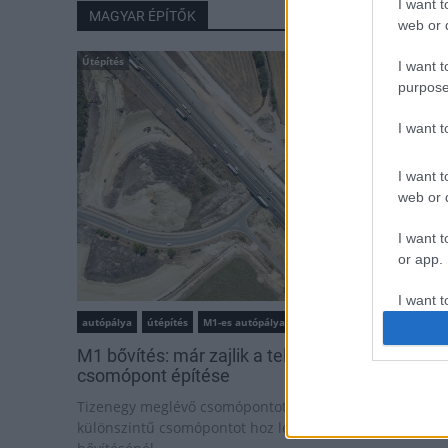
I want t
MAGYAR ÉPÍTŐK
web or d
Útépítés
I want t
purpose
I want 
I want t
web or d
I want t
or app.
I want t
autópálya
útépítés
M1-es autópálya
Bicske
I want t
M1 bővítés: már zajlik a teljesen új Bicske Kele
authenti
csomópont építése
Tizenegy meglévő csomópontot korszerűsít és négy új,
különszintű csomópontot hoz létre az MKIF az M1-es