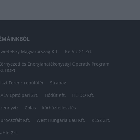
ÉMÁINKBÓL
Swietelsky Magyarország Kft.
Ke-Víz 21 Zrt.
Környezeti és Energiahatékonysági Operatív Program
(KEHOP)
Liszt Ferenc repülőtér
Strabag
ZÁÉV Építőipari Zrt.
Hódút Kft.
HE-DO Kft.
szennyvíz
Colas
kórházfejlesztés
EuroAszfalt Kft.
West Hungária Bau Kft.
KÉSZ Zrt.
A-Híd Zrt.