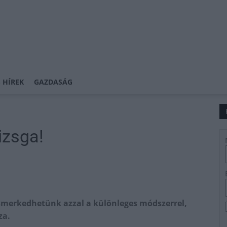
 HÍREK
GAZDASÁG
izsga!
ismerkedhetünk azzal a különleges módszerrel,
za.