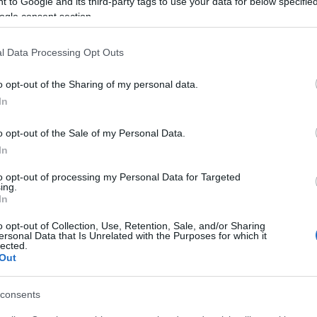
 to Google and its third-party tags to use your data for below specifi
ogle consent section.
l Data Processing Opt Outs
o opt-out of the Sharing of my personal data.
In
Helyi hírek
o opt-out of the Sale of my Personal Data.
In
to opt-out of processing my Personal Data for Targeted
ing.
In
ióan vártunk:
A hőségben is védik a
o opt-out of Collection, Use, Retention, Sale, and/or Sharing
ersonal Data that Is Unrelated with the Purposes for which it
ásodfokúra
növényzetet Pakson
lected.
sztás
Out
consents