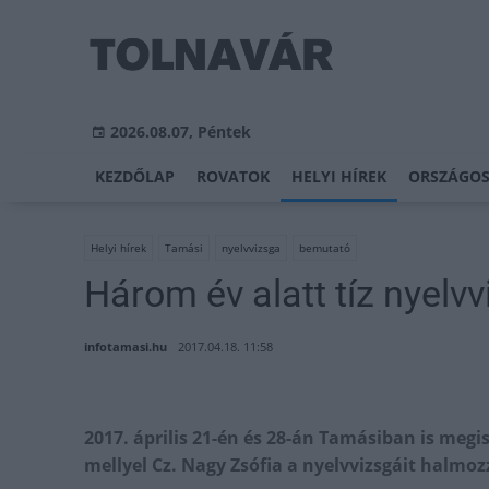
2026.08.07, Péntek
KEZDŐLAP
ROVATOK
HELYI HÍREK
ORSZÁGOS
Helyi hírek
Tamási
nyelvvizsga
bemutató
Három év alatt tíz nyelvv
infotamasi.hu
2017.04.18. 11:58
2017. április 21-én és 28-án Tamásiban is meg
mellyel Cz. Nagy Zsófia a nyelvvizsgáit halmoz