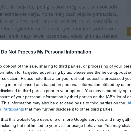
jtót is bejárta, pedig akkor még csak a nyolcadik
ga eredményét várja, noha még csak végzős gimnazista.
k sikerülhet, akár munka mellett is. A hangsúly a
 tehetségként ismerő diáklány is ennek köszönhetően
lhet, amit négy évvel korábban, elsős gimnazistaként
lag elismert nyelvvizsga! Hab a tortán, hogy az egyik
 erről is megosztotta tapasztalatait a kreativnyelv.hu
-
Do Not Process My Personal Information
to opt-out of the sale, sharing to third parties, or processing of your per
formation for targeted advertising by us, please use the below opt-out s
/harom-ev-alatt-tiz-nyelvvizsga-egy-kulonleges-modszer-
r selection. Please note that after your opt-out request is processed y
eing interest-based ads based on personal information utilized by us or
disclosed to third parties prior to your opt-out. You may separately opt-
losure of your personal information by third parties on the IAB’s list of
. This information may also be disclosed by us to third parties on the
IA
Participants
that may further disclose it to other third parties.
 that this website/app uses one or more Google services and may gath
including but not limited to your visit or usage behaviour. You may click 