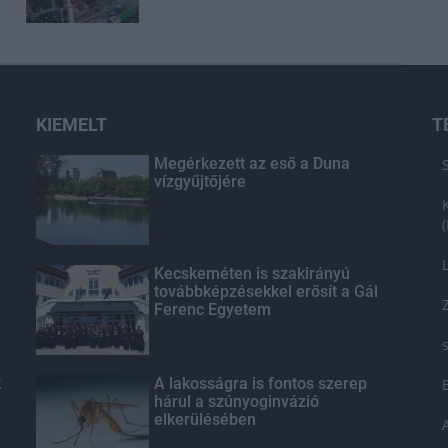
KIEMELT
T
Megérkezett az eső a Duna
vízgyűjtőjére
Kecskeméten is szakirányú
továbbképzésekkel erősít a Gál
Ferenc Egyetem
k
A lakosságra is fontos szerep
hárul a szúnyoginvázió
elkerülésében