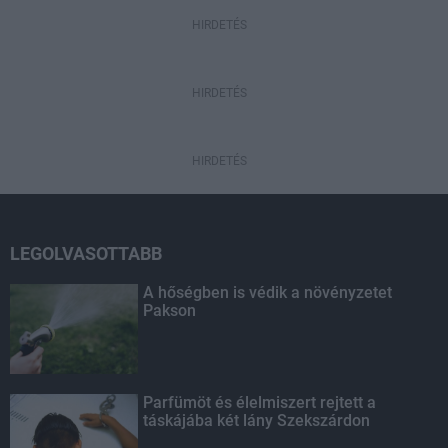
HIRDETÉS
HIRDETÉS
HIRDETÉS
LEGOLVASOTTABB
A hőségben is védik a növényzetet
Pakson
Parfümöt és élelmiszert rejtett a
táskájába két lány Szekszárdon