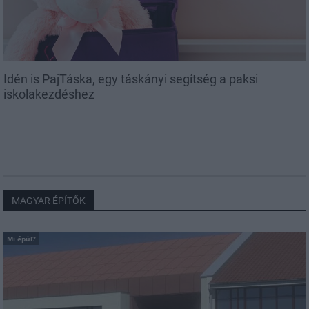
Idén is PajTáska, egy táskányi segítség a paksi
iskolakezdéshez
MAGYAR ÉPÍTŐK
Mi épül?