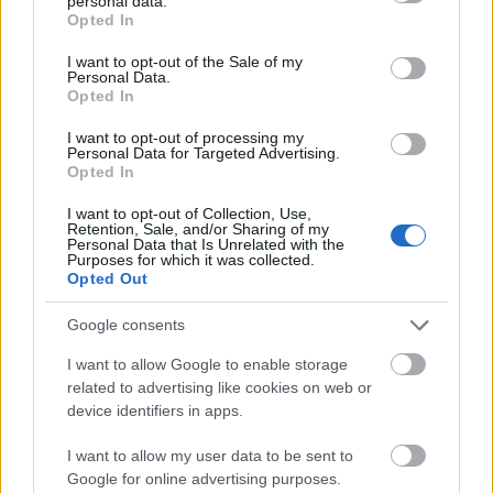
personal data.
grant or deny consent to Google and its third-party tags to
árnyékában?
Opted In
use your data for below specified purposes in below Google
consent section.
I want to opt-out of the Sale of my
Personal Data.
Elkészült a Liszt Ferenc repülőtér
Opted In
közelében lévő logisztikai bázis út- és
közműhálózatának fejlesztése
I want to opt-out of processing my
Personal Data for Targeted Advertising.
Opted In
I want to opt-out of Collection, Use,
Látlelet a hazai víziközművekről?
Retention, Sale, and/or Sharing of my
Egyetlen, fél évszázados vezetéken
Personal Data that Is Unrelated with the
múlt Bicske vízellátása
Purposes for which it was collected.
Opted Out
Google consents
I want to allow Google to enable storage
related to advertising like cookies on web or
HÍRLEVÉL
device identifiers in apps.
Név
I want to allow my user data to be sent to
Google for online advertising purposes.