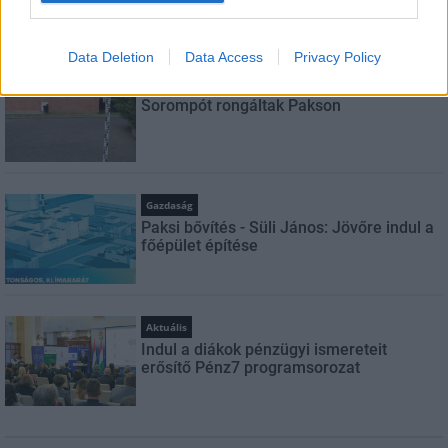
táskájába két lány Szekszárdon
Data Deletion
Data Access
Privacy Policy
Aktuális
Sorompót rongáltak Pakson
Gazdaság
Paksi bővítés - Süli János: Jövőre indul a
főépület építése
Aktuális
Indul a diákok pénzügyi ismereteit
erősítő Pénz7 programsorozat