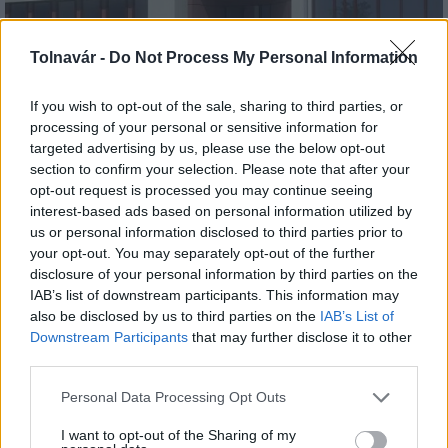
Tolnavár -
Do Not Process My Personal Information
If you wish to opt-out of the sale, sharing to third parties, or
processing of your personal or sensitive information for
targeted advertising by us, please use the below opt-out
Hódmezővásárhely
iskolaépítés
FERROÉP Zrt.
oktatási beruházás
section to confirm your selection. Please note that after your
opt-out request is processed you may continue seeing
Másfélszeresére bővítik Hódmezővásárhely jó hírű
református iskoláját
interest-based ads based on personal information utilized by
us or personal information disclosed to third parties prior to
A Szőnyi Benjámin Általános Iskola fejlesztését a FERROÉP
your opt-out. You may separately opt-out of the further
kivitelezheti; a munkák csaknem egy évig tartanak majd.
disclosure of your personal information by third parties on the
IAB’s list of downstream participants. This information may
Látványos építési szakasz indult be a
also be disclosed by us to third parties on the
IAB’s List of
Flórián téri felüljárón
Downstream Participants
that may further disclose it to other
third parties.
Please note that this website/app uses one or more Google
Personal Data Processing Opt Outs
services and may gather and store information including but
Paks II.: Mit jelent az 5. blokk új
not limited to your visit or usage behaviour. You may click to
I want to opt-out of the Sharing of my
mérföldköve a felülvizsgálat