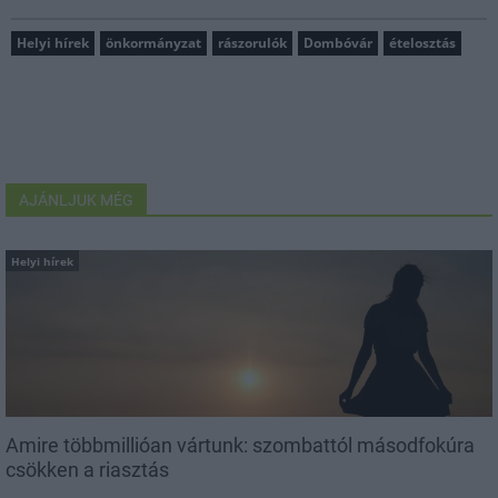
Helyi hírek
önkormányzat
rászorulók
Dombóvár
ételosztás
AJÁNLJUK MÉG
Helyi hírek
Amire többmillióan vártunk: szombattól másodfokúra
csökken a riasztás