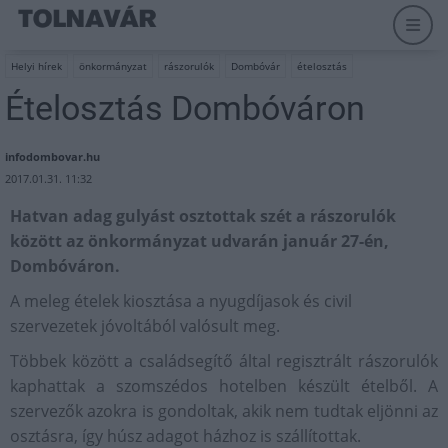
Helyi hírek
önkormányzat
rászorulók
Dombóvár
ételosztás
Ételosztás Dombóváron
infodombovar.hu
2017.01.31. 11:32
Hatvan adag gulyást osztottak szét a rászorulók
között az önkormányzat udvarán január 27-én,
Dombóváron.
A meleg ételek kiosztása a nyugdíjasok és civil
szervezetek jóvoltából valósult meg.
Többek között a családsegítő által regisztrált rászorulók
kaphattak a szomszédos hotelben készült ételből. A
szervezők azokra is gondoltak, akik nem tudtak eljönni az
osztásra, így húsz adagot házhoz is szállítottak.