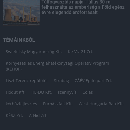
Túlfogyasztás napja - július 30-ra
felhasználta az emberiség a Föld egész
évre elegendő erőforrásait
TÉMÁINKBÓL
Swietelsky Magyarország Kft.
Ke-Víz 21 Zrt.
Környezeti és Energiahatékonysági Operatív Program
(KEHOP)
Liszt Ferenc repülőtér
Strabag
ZÁÉV Építőipari Zrt.
Hódút Kft.
HE-DO Kft.
szennyvíz
Colas
kórházfejlesztés
EuroAszfalt Kft.
West Hungária Bau Kft.
KÉSZ Zrt.
A-Híd Zrt.