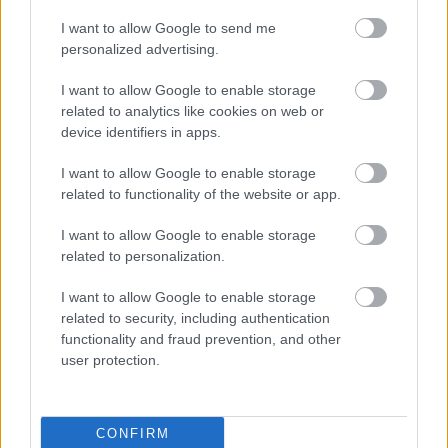
E-mail cím
I want to allow Google to send me
personalized advertising.
I want to allow Google to enable storage
Feliratkozom a hírlevélre és elfogadom az
adatvédelmi
related to analytics like cookies on web or
szabályzatot!
device identifiers in apps.
FELIRATKOZÁS
I want to allow Google to enable storage
related to functionality of the website or app.
I want to allow Google to enable storage
LEGNÉZETTEBB
related to personalization.
Helyi hírek
I want to allow Google to enable storage
A hőségben is védik a növényzetet
related to security, including authentication
Pakson
functionality and fraud prevention, and other
user protection.
Aktuális
Parfümöt és élelmiszert rejtett a
CONFIRM