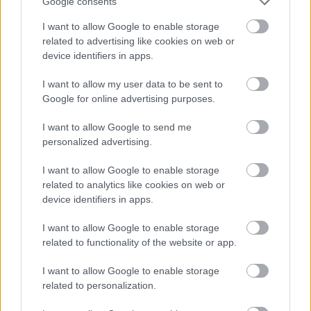
Tata
műemlékfelújítás
műemlék
restaurálás
Google consents
Történelmi táj, amelynek minden köve mesél –
I want to allow Google to enable storage
megújul a tatai Angolkert
related to advertising like cookies on web or
device identifiers in apps.
A projekt részeként megújulnak a területen található
műemlékek, köztük a különleges Műromok, valamint a közeli
I want to allow my user data to be sent to
Várkanyarban álló Nepomuki Szent János híd és szobor is.
Google for online advertising purposes.
M1 bővítés: már zajlik a teljesen új
I want to allow Google to send me
Bicske Kelet csomópont építése
personalized advertising.
I want to allow Google to enable storage
related to analytics like cookies on web or
Új gyalogosátkelők és jelzőlámpás
device identifiers in apps.
csomópont épül Angyalföldön
I want to allow Google to enable storage
related to functionality of the website or app.
I want to allow Google to enable storage
Másfélszeresére bővítik
related to personalization.
Hódmezővásárhely jó hírű református
iskoláját