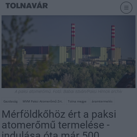
A paksi atomerőmű. Fotó: Babai István/Paksi Hírnök archív
Gazdaság
MVM Paksi Atomerőmű Zrt.
Tolna megye
áramtermelés
Mérföldkőhöz ért a paksi
atomerőmű termelése -
indulása óta már 500