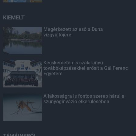
KIEMELT
Megérkezett az eső a Duna
vízgyűjtőjére
Kecskeméten is szakirányú
továbbképzésekkel erősít a Gál Ferenc
Egyetem
A lakosságra is fontos szerep hárul a
szúnyoginvázió elkerülésében
TÉMÁINKBÓL