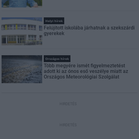
Helyi hírek
Felújított iskolába járhatnak a szekszárdi
gyerekek
Országos hírek
Több megyére ismét figyelmeztetést
adott ki az ónos eső veszélye miatt az
Országos Meteorológiai Szolgálat
HIRDETÉS
HIRDETÉS