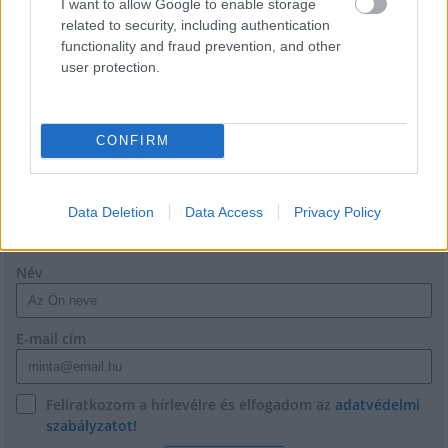
I want to allow Google to enable storage
related to security, including authentication
functionality and fraud prevention, and other
Látványos építési szakasz indult be a
user protection.
Flórián téri felüljárón
CONFIRM
Data Deletion
Data Access
Privacy Policy
HÍRLEVÉL
Név
E-mail cím
Feliratkozom a hírlevélre és elfogadom az
adatvédelmi
szabályzatot!