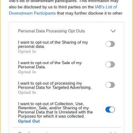
IAB’s list of downstream participants. This information may
also be disclosed by us to third parties on the
IAB’s List of
Downstream Participants
that may further disclose it to other
third parties.
Please note that this website/app uses one or more Google
Personal Data Processing Opt Outs
services and may gather and store information including but
MAGYAR ÉPÍTŐK
not limited to your visit or usage behaviour. You may click to
I want to opt-out of the Sharing of my
personal data.
grant or deny consent to Google and its third-party tags to
Opted In
use your data for below specified purposes in below Google
Aktuális
consent section.
I want to opt-out of the Sale of my
Personal Data.
Opted In
I want to opt-out of processing my
Personal Data for Targeted Advertising.
Opted In
I want to opt-out of Collection, Use,
Retention, Sale, and/or Sharing of my
Personal Data that Is Unrelated with the
Purposes for which it was collected.
Opted Out