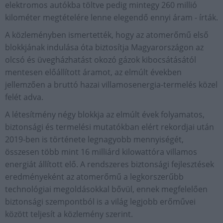
elektromos autókba töltve pedig mintegy 260 millió
kilométer megtételére lenne elegendő ennyi áram - írták.
A közleményben ismertették, hogy az atomerőmű első
blokkjának indulása óta biztosítja Magyarországon az
olcsó és üvegházhatást okozó gázok kibocsátásától
mentesen előállított áramot, az elmúlt években
jellemzően a bruttó hazai villamosenergia-termelés közel
felét adva.
A létesítmény négy blokkja az elmúlt évek folyamatos,
biztonsági és termelési mutatókban elért rekordjai után
2019-ben is története legnagyobb mennyiségét,
összesen több mint 16 milliárd kilowattóra villamos
energiát állított elő. A rendszeres biztonsági fejlesztések
eredményeként az atomerőmű a legkorszerűbb
technológiai megoldásokkal bővül, ennek megfelelően
biztonsági szempontból is a világ legjobb erőművei
között teljesít a közlemény szerint.