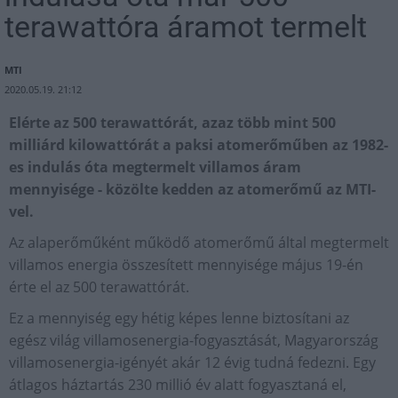
terawattóra áramot termelt
MTI
2020.05.19. 21:12
Elérte az 500 terawattórát, azaz több mint 500
milliárd kilowattórát a paksi atomerőműben az 1982-
es indulás óta megtermelt villamos áram
mennyisége - közölte kedden az atomerőmű az MTI-
vel.
Az alaperőműként működő atomerőmű által megtermelt
villamos energia összesített mennyisége május 19-én
érte el az 500 terawattórát.
Ez a mennyiség egy hétig képes lenne biztosítani az
egész világ villamosenergia-fogyasztását, Magyarország
villamosenergia-igényét akár 12 évig tudná fedezni. Egy
átlagos háztartás 230 millió év alatt fogyasztaná el,