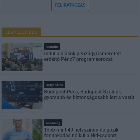
FELIRATKOZÁS
LEGNÉZETTEBB
Aktuális
Indul a diákok pénzügyi ismereteit
erősítő Pénz7 programsorozat
Helyi hírek
Budapest-Pécs, Budapest-Szolnok:
gyorsabb és biztonságosabb lett a vasút
Gazdaság
Több mint 40 helyszínen dolgozik
fennakadás nélkül a Híd-csoport