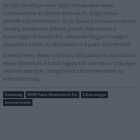
Az idén korábban nem látott kihívásokkal kellett
szembenéznie az atomerőműnek és dolgozóinak -
jelezték a közleményben. Az új típusú koronavírus okozta
járvány minden korábbinál jobban felértékelte a
biztonságos áramellátást, amelynek Magyarországon
alappillére ebben az időszakban is a paksi atomerőmű.
A létesítmény ebben a kritikus időszakban is zavartalanul
képes biztosítani a hazai fogyasztók számára a szükséges
villamos energiát - hangsúlyozta közleményében az
erőműtársaság.
Gazdaság
MVM Paksi Atomerőmű Zrt.
Tolna megye
áramtermelés