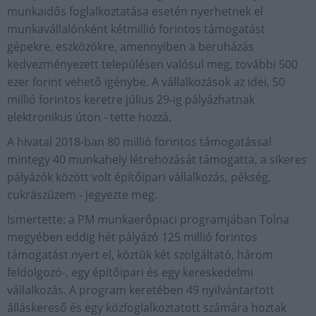
munkaidős foglalkoztatása esetén nyerhetnek el
munkavállalónként kétmillió forintos támogatást
gépekre, eszközökre, amennyiben a beruházás
kedvezményezett településen valósul meg, további 500
ezer forint vehető igénybe. A vállalkozások az idei, 50
millió forintos keretre július 29-ig pályázhatnak
elektronikus úton - tette hozzá.
A hivatal 2018-ban 80 millió forintos támogatással
mintegy 40 munkahely létrehozását támogatta, a sikeres
pályázók között volt építőipari vállalkozás, pékség,
cukrászüzem - jegyezte meg.
Ismertette: a PM munkaerőpiaci programjában Tolna
megyében eddig hét pályázó 125 millió forintos
támogatást nyert el, köztük két szolgáltató, három
feldolgozó-, egy építőipari és egy kereskedelmi
vállalkozás. A program keretében 49 nyilvántartott
álláskereső és egy közfoglalkoztatott számára hoztak