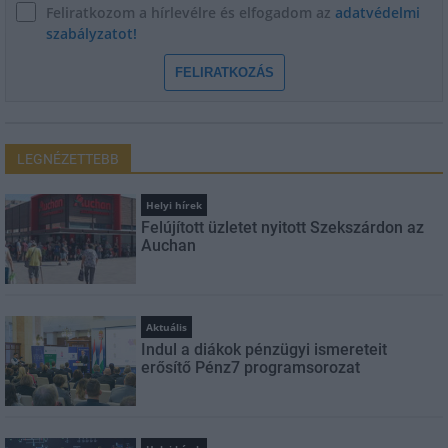
Feliratkozom a hírlevélre és elfogadom az
adatvédelmi
szabályzatot!
FELIRATKOZÁS
LEGNÉZETTEBB
Helyi hírek
Felújított üzletet nyitott Szekszárdon az
Auchan
Aktuális
Indul a diákok pénzügyi ismereteit
erősítő Pénz7 programsorozat