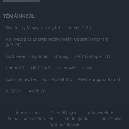
TÉMÁINKBÓL
Swietelsky Magyarország Kft.
Ke-Víz 21 Zrt.
Környezeti és Energiahatékonysági Operatív Program
(KEHOP)
Liszt Ferenc repülőtér
Strabag
ZÁÉV Építőipari Zrt.
Hódút Kft.
HE-DO Kft.
szennyvíz
Colas
kórházfejlesztés
EuroAszfalt Kft.
West Hungária Bau Kft.
KÉSZ Zrt.
A-Híd Zrt.
Impresszum
Szerzői jogok
Adatvédelem
Felhasználási feltételek
Médiaajánlat
BC COMM
Süti beállítások