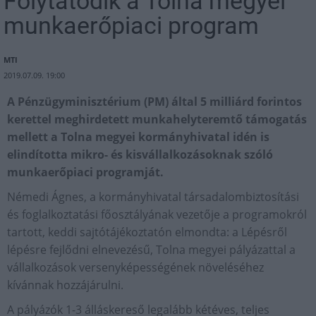
Folytatódik a Tolna megyei
munkaerőpiaci program
MTI
2019.07.09. 19:00
A Pénzügyminisztérium (PM) által 5 milliárd forintos
kerettel meghirdetett munkahelyteremtő támogatás
mellett a Tolna megyei kormányhivatal idén is
elindította mikro- és kisvállalkozásoknak szóló
munkaerőpiaci programját.
Némedi Ágnes, a kormányhivatal társadalombiztosítási
és foglalkoztatási főosztályának vezetője a programokról
tartott, keddi sajtótájékoztatón elmondta: a Lépésről
lépésre fejlődni elnevezésű, Tolna megyei pályázattal a
vállalkozások versenyképességének növeléséhez
kívánnak hozzájárulni.
A pályázók 1-3 álláskereső legalább kétéves, teljes