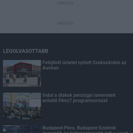
HIRDETÉS
HIRDETÉS
LEGOLVASOTTABB
Felújított üzletet nyitott Szekszárdon az
Auchan
Indul a diákok pénzügyi ismereteit
erősítő Pénz7 programsorozat
Budapest-Pécs, Budapest-Szolnok: