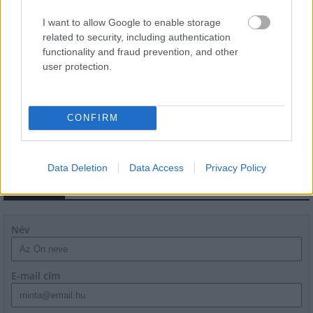
Látványos építési szakasz indult be a
Flórián téri felüljárón
I want to allow Google to enable storage
related to security, including authentication
functionality and fraud prevention, and other
user protection.
Paks II.: Mit jelent az 5. blokk új
mérföldköve a felülvizsgálat
árnyékában?
CONFIRM
Data Deletion
Data Access
Privacy Policy
HÍRLEVÉL
Név
E-mail cím