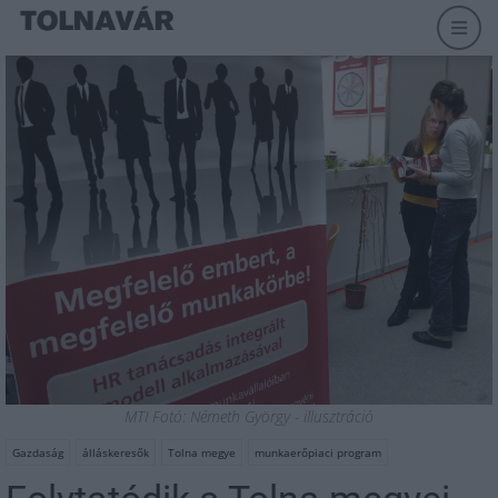
MTI Fotó: Németh György - illusztráció
Gazdaság
álláskeresők
Tolna megye
munkaerőpiaci program