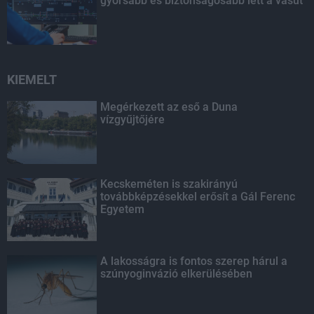
gyorsabb és biztonságosabb lett a vasút
KIEMELT
Megérkezett az eső a Duna
vízgyűjtőjére
Kecskeméten is szakirányú
továbbképzésekkel erősít a Gál Ferenc
Egyetem
A lakosságra is fontos szerep hárul a
szúnyoginvázió elkerülésében