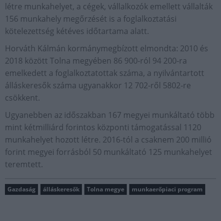
létre munkahelyet, a cégek, vállalkozók emellett vállalták
156 munkahely megőrzését is a foglalkoztatási
kötelezettség kétéves időtartama alatt.
Horváth Kálmán kormánymegbízott elmondta: 2010 és
2018 között Tolna megyében 86 900-ról 94 200-ra
emelkedett a foglalkoztatottak száma, a nyilvántartott
álláskeresők száma ugyanakkor 12 702-ről 5802-re
csökkent.
Ugyanebben az időszakban 167 megyei munkáltató több
mint kétmilliárd forintos központi támogatással 1120
munkahelyet hozott létre. 2016-tól a csaknem 200 millió
forint megyei forrásból 50 munkáltató 125 munkahelyet
teremtett.
Gazdaság
álláskeresők
Tolna megye
munkaerőpiaci program