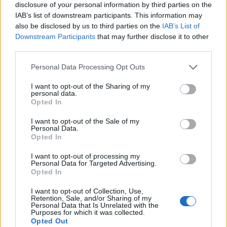
disclosure of your personal information by third parties on the
Péntektől Budapesten és 10 vármegyében megszűnik
IAB’s list of downstream participants. This information may
a tűzgyújtási tilalom
also be disclosed by us to third parties on the
IAB’s List of
Downstream Participants
that may further disclose it to other
third parties.
Please note that this website/app uses one or more Google
Personal Data Processing Opt Outs
services and may gather and store information including but
not limited to your visit or usage behaviour. You may click to
I want to opt-out of the Sharing of my
personal data.
MAGYAR ÉPÍTŐK
grant or deny consent to Google and its third-party tags to
Opted In
use your data for below specified purposes in below Google
consent section.
I want to opt-out of the Sale of my
Útépítés
Personal Data.
Opted In
I want to opt-out of processing my
Personal Data for Targeted Advertising.
Opted In
I want to opt-out of Collection, Use,
Retention, Sale, and/or Sharing of my
Personal Data that Is Unrelated with the
Purposes for which it was collected.
Opted Out