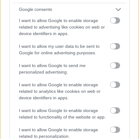
Google consents
autópálya
útépítés
M1-es autópálya
Bicske
I want to allow Google to enable storage
related to advertising like cookies on web or
M1 bővítés: már zajlik a teljesen új Bicske Kelet
csomópont építése
device identifiers in apps.
Tizenegy meglévő csomópontot korszerűsít és négy új,
I want to allow my user data to be sent to
különszintű csomópontot hoz létre az MKIF az M1-es
Google for online advertising purposes.
bővítésénél.
I want to allow Google to send me
Új gyalogosátkelők és jelzőlámpás
personalized advertising.
csomópont épül Angyalföldön
I want to allow Google to enable storage
related to analytics like cookies on web or
device identifiers in apps.
Másfélszeresére bővítik
I want to allow Google to enable storage
Hódmezővásárhely jó hírű református
iskoláját
related to functionality of the website or app.
I want to allow Google to enable storage
related to personalization.