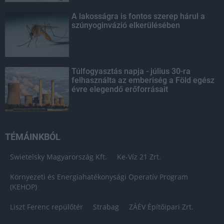
A lakosságra is fontos szerep hárul a
szúnyoginvázió elkerülésében
Túlfogyasztás napja - július 30-ra
felhasználta az emberiség a Föld egész
évre elegendő erőforrásait
TÉMÁINKBÓL
Swietelsky Magyarország Kft.
Ke-Víz 21 Zrt.
Környezeti és Energiahatékonysági Operatív Program
(KEHOP)
Liszt Ferenc repülőtér
Strabag
ZÁÉV Építőipari Zrt.