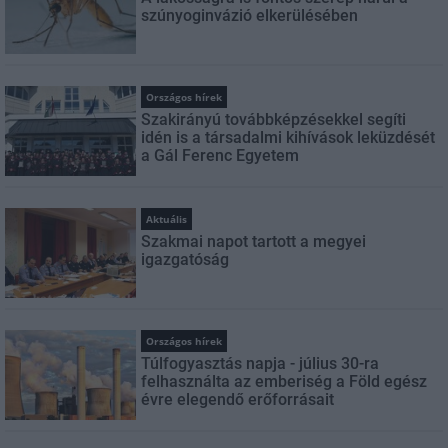
szúnyoginvázió elkerülésében
Országos hírek
Szakirányú továbbképzésekkel segíti
idén is a társadalmi kihívások leküzdését
a Gál Ferenc Egyetem
Aktuális
Szakmai napot tartott a megyei
igazgatóság
Országos hírek
Túlfogyasztás napja - július 30-ra
felhasználta az emberiség a Föld egész
évre elegendő erőforrásait