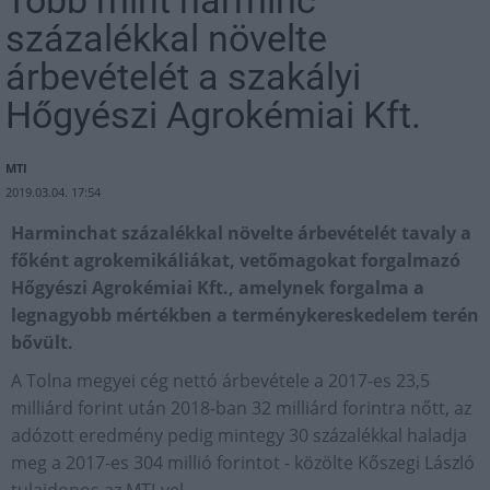
Több mint harminc
százalékkal növelte
árbevételét a szakályi
Hőgyészi Agrokémiai Kft.
MTI
2019.03.04. 17:54
Harminchat százalékkal növelte árbevételét tavaly a
főként agrokemikáliákat, vetőmagokat forgalmazó
Hőgyészi Agrokémiai Kft., amelynek forgalma a
legnagyobb mértékben a terménykereskedelem terén
bővült.
A Tolna megyei cég nettó árbevétele a 2017-es 23,5
milliárd forint után 2018-ban 32 milliárd forintra nőtt, az
adózott eredmény pedig mintegy 30 százalékkal haladja
meg a 2017-es 304 millió forintot - közölte Kőszegi László