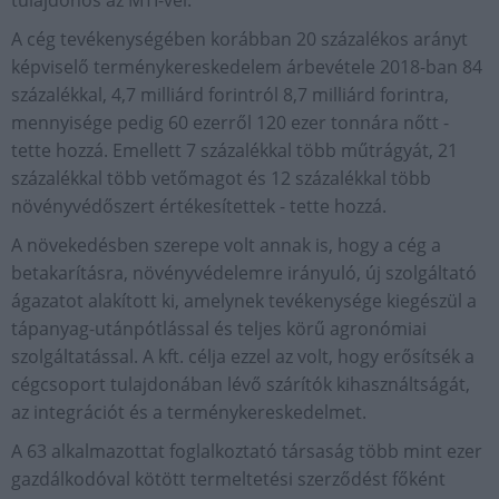
tulajdonos az MTI-vel.
A cég tevékenységében korábban 20 százalékos arányt
képviselő terménykereskedelem árbevétele 2018-ban 84
százalékkal, 4,7 milliárd forintról 8,7 milliárd forintra,
mennyisége pedig 60 ezerről 120 ezer tonnára nőtt -
tette hozzá. Emellett 7 százalékkal több műtrágyát, 21
százalékkal több vetőmagot és 12 százalékkal több
növényvédőszert értékesítettek - tette hozzá.
A növekedésben szerepe volt annak is, hogy a cég a
betakarításra, növényvédelemre irányuló, új szolgáltató
ágazatot alakított ki, amelynek tevékenysége kiegészül a
tápanyag-utánpótlással és teljes körű agronómiai
szolgáltatással. A kft. célja ezzel az volt, hogy erősítsék a
cégcsoport tulajdonában lévő szárítók kihasználtságát,
az integrációt és a terménykereskedelmet.
A 63 alkalmazottat foglalkoztató társaság több mint ezer
gazdálkodóval kötött termeltetési szerződést főként