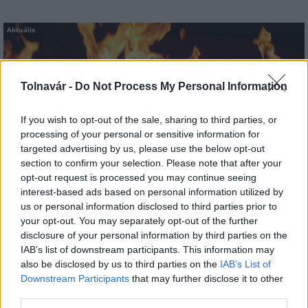
Aktuális
Tolnavár -
Do Not Process My Personal Information
If you wish to opt-out of the sale, sharing to third parties, or
processing of your personal or sensitive information for
Péntektől Budapesten és 10 vármegyében megszűnik
targeted advertising by us, please use the below opt-out
a tűzgyújtási tilalom
section to confirm your selection. Please note that after your
opt-out request is processed you may continue seeing
interest-based ads based on personal information utilized by
us or personal information disclosed to third parties prior to
your opt-out. You may separately opt-out of the further
disclosure of your personal information by third parties on the
IAB’s list of downstream participants. This information may
also be disclosed by us to third parties on the
IAB’s List of
MAGYAR ÉPÍTŐK
Downstream Participants
that may further disclose it to other
third parties.
Mi épül?