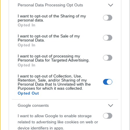
Please note that this website/app uses one or more Google
Personal Data Processing Opt Outs
services and may gather and store information including but
not limited to your visit or usage behaviour. You may click to
I want to opt-out of the Sharing of my
personal data.
grant or deny consent to Google and its third-party tags to
Opted In
use your data for below specified purposes in below Google
consent section.
I want to opt-out of the Sale of my
Personal Data.
Opted In
I want to opt-out of processing my
Personal Data for Targeted Advertising.
Opted In
Mohács
Épkar Zrt.
Aktív Kft.
VivaPalazzo Zrt.
I want to opt-out of Collection, Use,
Retention, Sale, and/or Sharing of my
Épített öröksége megújításával is készül Mohács a
Personal Data that Is Unrelated with the
Purposes for which it was collected.
csata ötszázadik évfordulójára
Opted Out
Új kápolna, kiállítótér épült a mohácsi csata emlékhelyén. A
városban is számos beruházás készült el vagy közeledik a
Google consents
befejezéshez. Új parkolóház létesül, megújul a városháza és a
I want to allow Google to enable storage
Széchenyi tér is.
related to advertising like cookies on web or
device identifiers in apps.