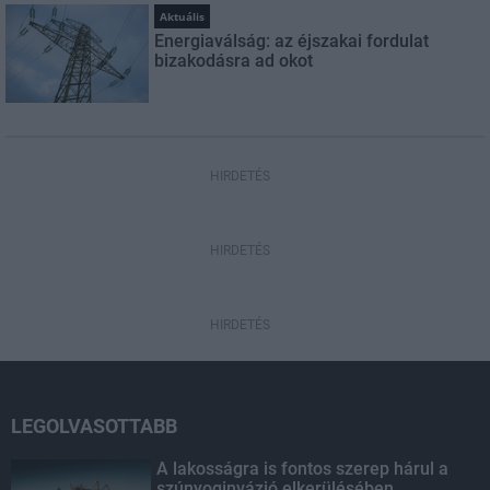
Aktuális
Energiaválság: az éjszakai fordulat
bizakodásra ad okot
HIRDETÉS
HIRDETÉS
HIRDETÉS
LEGOLVASOTTABB
A lakosságra is fontos szerep hárul a
szúnyoginvázió elkerülésében