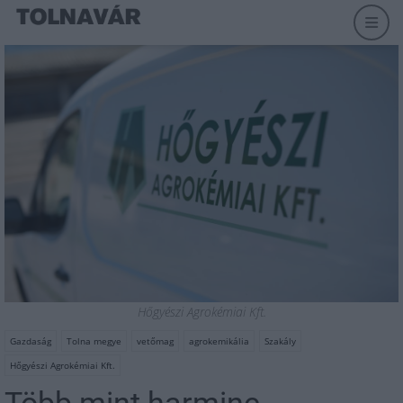
Hőgyészi Agrokémiai Kft.
Gazdaság
Tolna megye
vetőmag
agrokemikália
Szakály
Hőgyészi Agrokémiai Kft.