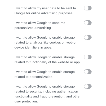
A tengerfenék alatt négy óriáskábellel
kötik össze Spanyolország és
I want to allow my user data to be sent to
Franciaország villamosenergia-
hálózatát
Google for online advertising purposes.
I want to allow Google to send me
Még több zöld, még több virág és új
personalized advertising.
játszótér Debrecen egyik legfontosabb
terén
I want to allow Google to enable storage
related to analytics like cookies on web or
device identifiers in apps.
Fából épül Budakeszi új óvodája
I want to allow Google to enable storage
related to functionality of the website or app.
I want to allow Google to enable storage
related to personalization.
Gyárleállításokkal és átszervezett
termeléssel tehermentesíti a
I want to allow Google to enable storage
villamosenergia-rendszert a STRABAG
related to security, including authentication
functionality and fraud prevention, and other
user protection.