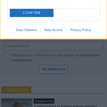
HÍRLEVÉL
CONFIRM
Név
Data Deletion
Data Access
Privacy Policy
E-mail cím
Feliratkozom a hírlevélre és elfogadom az
adatvédelmi
szabályzatot!
FELIRATKOZÁS
LEGNÉZETTEBB
Országos hírek
A lakosságra is fontos szerep hárul a