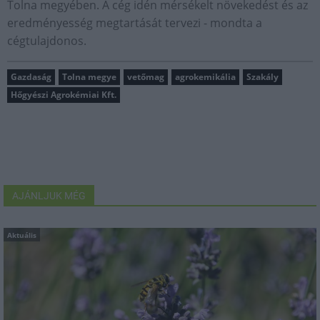
Tolna megyében. A cég idén mérsékelt növekedést és az
eredményesség megtartását tervezi - mondta a
cégtulajdonos.
Gazdaság
Tolna megye
vetőmag
agrokemikália
Szakály
Hőgyészi Agrokémiai Kft.
AJÁNLJUK MÉG
Aktuális