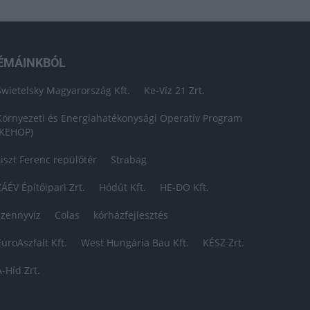
ÉMÁINKBÓL
Swietelsky Magyarország Kft.
Ke-Víz 21 Zrt.
Környezeti és Energiahatékonysági Operatív Program
(KEHOP)
Liszt Ferenc repülőtér
Strabag
ZÁÉV Építőipari Zrt.
Hódút Kft.
HE-DO Kft.
szennyvíz
Colas
kórházfejlesztés
EuroAszfalt Kft.
West Hungária Bau Kft.
KÉSZ Zrt.
A-Híd Zrt.