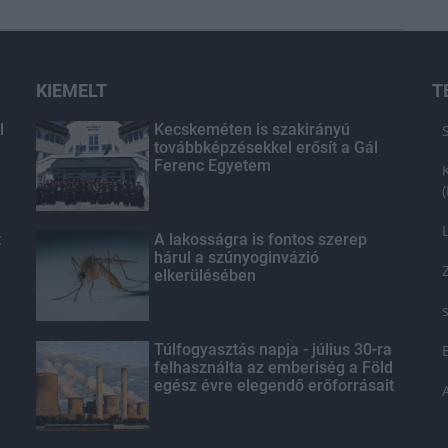
KIEMELT
T
l
Kecskeméten is szakirányú
továbbképzésekkel erősít a Gál
Ferenc Egyetem
t
A lakosságra is fontos szerep
hárul a szúnyoginvázió
elkerülésében
Túlfogyasztás napja - július 30-ra
felhasználta az emberiség a Föld
egész évre elegendő erőforrásait