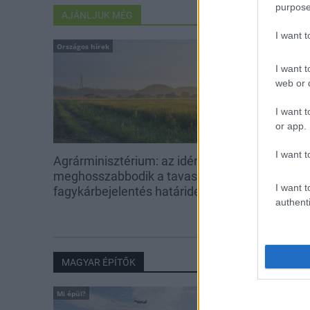
purpose
AJÁNLJUK MÉG
I want 
Országos hírek
I want t
web or d
I want t
or app.
I want t
Agrárminisztérium: az idén
meghosszabbodik a tavaszi
I want t
fagykárbejelentés határideje
authenti
MAGYAR ÉPÍTŐK
Mi épül?