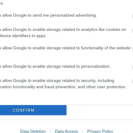
s.
to allow Google to send me personalized advertising.
o allow Google to enable storage related to analytics like cookies on
evice identifiers in apps.
o allow Google to enable storage related to functionality of the website
o allow Google to enable storage related to personalization.
o allow Google to enable storage related to security, including
cation functionality and fraud prevention, and other user protection.
CONFIRM
Látlelet a hazai víziközművekről?
Egyetlen, fél évszázados
Data Deletion
Data Access
Privacy Policy