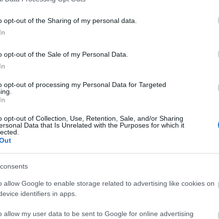
 óvodákat, orvosi rendelőket újítanak fel, illetve
o opt-out of the Sharing of my personal data.
In
zeretnék állítani a falvakból történő kivándorlást,
 települések életminőségét.
o opt-out of the Sale of my Personal Data.
In
arország! című műsorában arról beszélt, a fiatalok a
iókban telepednek le, de van igény a falusi életre.
to opt-out of processing my Personal Data for Targeted
ing.
alád igényelte, az igénylők egyharmada pedig falvakban
In
o opt-out of Collection, Use, Retention, Sale, and/or Sharing
ülés nyerhet pályázatot, ha nem mindenki a maximális
ersonal Data that Is Unrelated with the Purposes for which it
lected.
Out
consents
o allow Google to enable storage related to advertising like cookies on
evice identifiers in apps.
o allow my user data to be sent to Google for online advertising