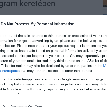
ogram keretében
-
Do Not Process My Personal Information
ogatásban jövőre a Magyar falu program
to opt-out of the sale, sharing to third parties, or processing of your per
liárd forintot fordít - közölte a modern
formation for targeted advertising by us, please use the below opt-out s
r selection. Please note that after your opt-out request is processed y
os szerdán az M1 aktuális csatornán.
eing interest-based ads based on personal information utilized by us or
disclosed to third parties prior to your opt-out. You may separately opt-
, hosszú távon több területet is szeretnének
losure of your personal information by third parties on the IAB’s list of
tendő támogatások jelentik, a településeknek nem kell
. This information may also be disclosed by us to third parties on the
IA
nyt élveznek - ismertette.
Participants
that may further disclose it to other third parties.
 közszolgáltatások fejlesztésére 75, a mellékúthálózat
 that this website/app uses one or more Google services and may gath
 a "falusi csokkal" pedig a lakhatást segítik.
including but not limited to your visit or usage behaviour. You may click 
 to Google and its third-party tags to use your data for below specifi
at támogatja ezzel, akik gyermeket vállalva olyan
ogle consent section.
a népessége az elmúlt 15 évben nagyobb mértékben
l Data Processing Opt Outs