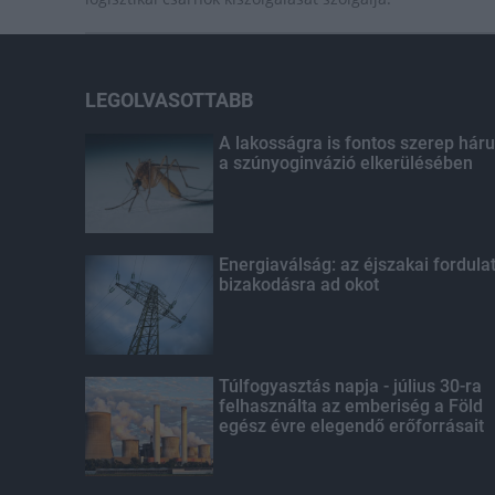
LEGOLVASOTTABB
A lakosságra is fontos szerep háru
a szúnyoginvázió elkerülésében
Energiaválság: az éjszakai fordula
bizakodásra ad okot
Túlfogyasztás napja - július 30-ra
felhasználta az emberiség a Föld
egész évre elegendő erőforrásait