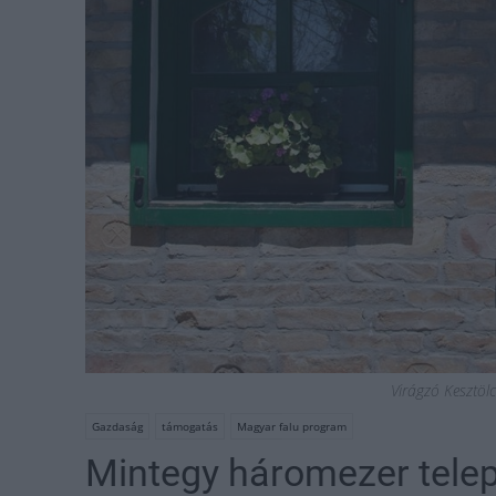
Virágzó Kesztöl
Gazdaság
támogatás
Magyar falu program
Mintegy háromezer tele