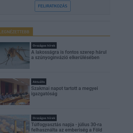
FELIRATKOZÁS
LEGNÉZETTEBB
Országos hírek
A lakosságra is fontos szerep hárul
a szúnyoginvázió elkerülésében
Aktuális
Szakmai napot tartott a megyei
igazgatóság
Országos hírek
Túlfogyasztás napja - július 30-ra
felhasználta az emberiség a Föld