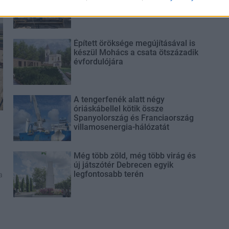
vezetéken múlt Bicske vízellátása
Épített öröksége megújításával is
készül Mohács a csata ötszázadik
évfordulójára
A tengerfenék alatt négy
óriáskábellel kötik össze
Spanyolország és Franciaország
villamosenergia-hálózatát
Még több zöld, még több virág és
új játszótér Debrecen egyik
legfontosabb terén
a