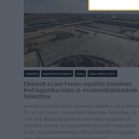
útépítés
logisztikai központ
Colas
Colas Alterra Zrt.
Elkészült a Liszt Ferenc repülőtér közelében
lévő logisztikai bázis út- és közműhálózatának
fejlesztése
Komplex infrastruktúra-rendszert épített a Colas Alterr
Zrt. a Liszt Ferenc Nemzetközi Repülőtér közelében. A
VGP Park Budapest Aerozone területén megvalósult
vízellátó, szenny- és csapadékvíz-elvezető rendszerek,
az út- és külső elektromos hálózat kiépítés a legújabb,
logisztikai csarnok kiszolgálását szolgálja.