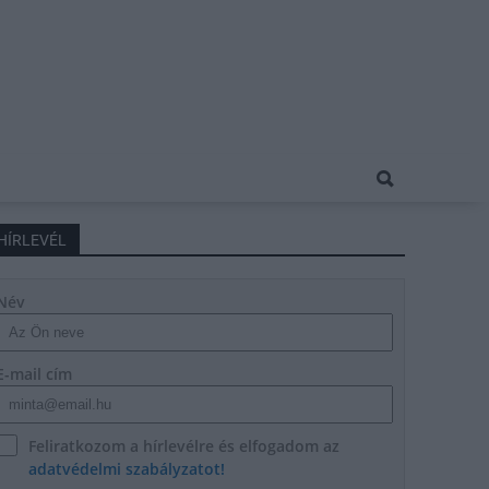
HÍRLEVÉL
Név
E-mail cím
Feliratkozom a hírlevélre és elfogadom az
adatvédelmi szabályzatot!