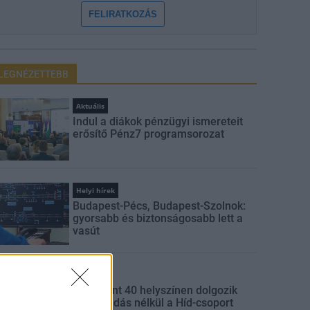
FELIRATKOZÁS
LEGNÉZETTEBB
Aktuális
Indul a diákok pénzügyi ismereteit
erősítő Pénz7 programsorozat
Helyi hírek
Budapest-Pécs, Budapest-Szolnok:
gyorsabb és biztonságosabb lett a
vasút
Gazdaság
Több mint 40 helyszínen dolgozik
fennakadás nélkül a Híd-csoport