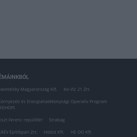
ÉMÁINKBÓL
Swietelsky Magyarország Kft.
Ke-Víz 21 Zrt.
Környezeti és Energiahatékonysági Operatív Program
(KEHOP)
Liszt Ferenc repülőtér
Strabag
ZÁÉV Építőipari Zrt.
Hódút Kft.
HE-DO Kft.