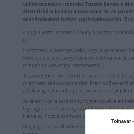
vállalkozásokat - mondta Tuzson Bence, a Mini
államtitkára kedden a november 20. és január
ellenőrzésekről tartott sajtótájékoztatón, Bu
Hangsúlyozta, szeretnék, hogy a magyar családok 
is.
Hozzátette, a kormány célja, hogy a karácsonyi 
történjen, a karácsonyi vásárok, valóban karács
mindenhol van ez így - tette hozzá.
Tuzson Bence rámutatott arra, az ünneplés békéje
miatt nem kell bosszankodni. Ezért a következő i
a fizikailag, valamint a pénztárcára veszélyt jelen
Az államtitkár a karácsonyi fogyasztóvédelemi ell
legnagyobb hiányosság az árfeltüntetés területén 
illetve az, hogy a csomagoló anyagot is belemérté
Tolnavár 
Megjegyezte, az ellenőrzéseknek köszönhetően az