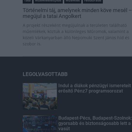
Tata
műemlékfelújítás
műemlék
restaurálás
Történelmi táj, amelynek minden köve mesél –
megújul a tatai Angolkert
A projekt részeként megújulnak a területen található
műemlékek, köztük a különleges Műromok, valamint a
közeli Várkanyarban álló Nepomuki Szent János híd és
szobor is.
LEGOLVASOTTABB
Indul a diákok pénzügyi ismereteit
erősítő Pénz7 programsorozat
Budapest-Pécs, Budapest-Szolnok:
gyorsabb és biztonságosabb lett a
vasút