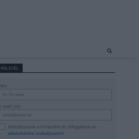
HÍRLEVÉL
Név
E-mail cím
Feliratkozom a hírlevélre és elfogadom az
adatvédelmi szabályzatot!