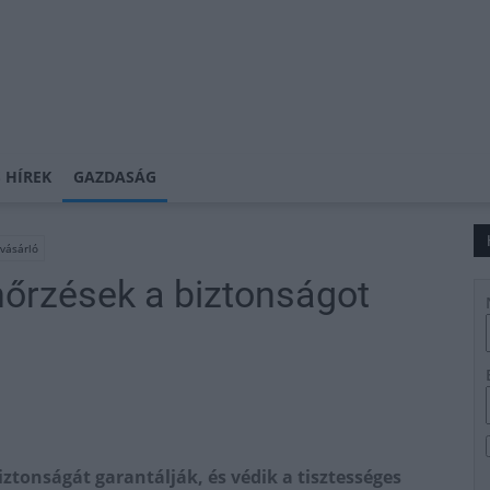
 HÍREK
GAZDASÁG
vásárló
nőrzések a biztonságot
ztonságát garantálják, és védik a tisztességes