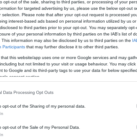
to opt-out of the sale, sharing to third parties, or processing of your per
formation for targeted advertising by us, please use the below opt-out s
ai Minisztérium (ITM) fogyasztóvédelemért felelős
r selection. Please note that after your opt-out request is processed y
tóvédelmi hatóság a karácsonyhoz kapcsolódóan még
eing interest-based ads based on personal information utilized by us or
jándékboltokat a családok, a vállalkozások védelme
disclosed to third parties prior to your opt-out. You may separately opt-
losure of your personal information by third parties on the IAB’s list of
. This information may also be disclosed by us to third parties on the
IA
fogyasztóvédelmi ellenőrzéseken egyebek közt nézik a
Participants
that may further disclose it to other third parties.
kapott-e blokkot, illetve hiteles mérőeszközöket
 that this website/app uses one or more Google services and may gath
including but not limited to your visit or usage behaviour. You may click 
r ellenőriztek a fogyasztóvédelmi hatóságok, 35
 to Google and its third-party tags to use your data for below specifi
ogle consent section.
ül 733 üzletben végzett a hatóság próbavásárlást, 234
l Data Processing Opt Outs
ékén az internetes vásárlást is kiemelten figyelik, a
 arányát sikerült 13 százalékra csökkenteni. Az online
o opt-out of the Sharing of my personal data.
a webáruház megfelelő tájékoztatást adott-e a
In
.
o opt-out of the Sale of my Personal Data.
e kereskedelemben és boltokban egyaránt vizsgálják a
In