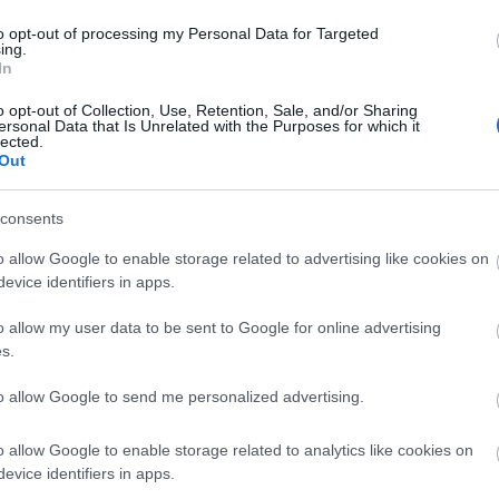
nyfüzéreknél, karácsonyfaégőknél. Eddig 53
oratóriuma, 47 százaléknál talált problémát, és ezeket
to opt-out of processing my Personal Data for Targeted
ing.
itkár.
In
 kormánymegbízottja kiemelte, elsősorban
o opt-out of Collection, Use, Retention, Sale, and/or Sharing
vények gyakorlati érvényesülése érdekében.
ersonal Data that Is Unrelated with the Purposes for which it
lected.
Out
 Budapest Főváros Kormányhivatal fogyasztóvédelmi
osi karácsonyi vásárokban a Bazilikánál, a Városháza
 11-nél minden rendben volt, 26 esetben a helyszínen
consents
árást indítottak a vállalkozással szemben.
o allow Google to enable storage related to advertising like cookies on
evice identifiers in apps.
s Kormányhivatal a nagyobb bevásárlóközpontokat,
sárlást végez. Eddig itt 46 ellenőrzést végeztek, 1,2
o allow my user data to be sent to Google for online advertising
ánymegbízott.
s.
to allow Google to send me personalized advertising.
pek
próbavásárló
o allow Google to enable storage related to analytics like cookies on
evice identifiers in apps.