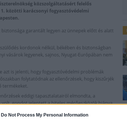
szterelnökség közszolgáltatásért felelős
 1. közötti karácsonyi fogyasztóvédelmi
dapesten.
biztonsága garantált legyen az ünnepek előtt és alatt
készülődés kordonok nélkül, békében és biztonságban
onyi vásárok legyenek, sajnos, Nyugat-Európában nem
 azt is jelenti, hogy fogyasztóvédelmi problémák
dőszakban folytatódnak az ellenőrzések, hogy kiszűrjék
tő termékeket.
enőrzések eddigi tapasztalatairól elmondta, a
volt, gondot jelentett a hiteles mérőeszközök hiánya,
k az áru súlyába.
-
Do Not Process My Personal Information
 elmúlt időszakban jelentősen csökkent a jogsértések