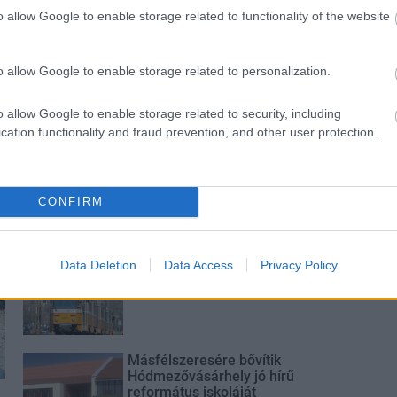
o allow Google to enable storage related to functionality of the website
o allow Google to enable storage related to personalization.
o allow Google to enable storage related to security, including
cation functionality and fraud prevention, and other user protection.
M1 bővítés: már zajlik a teljesen új
Bicske Kelet csomópont építése
CONFIRM
Új gyalogosátkelők és jelzőlámpás
Data Deletion
Data Access
Privacy Policy
csomópont épül Angyalföldön
Másfélszeresére bővítik
Hódmezővásárhely jó hírű
református iskoláját