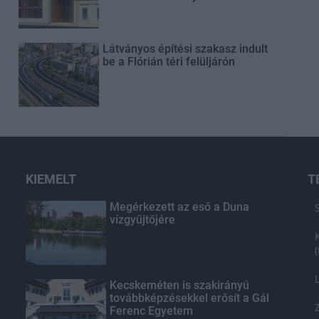
Látványos építési szakasz indult
be a Flórián téri felüljárón
KIEMELT
T
Megérkezett az eső a Duna
vízgyűjtőjére
Kecskeméten is szakirányú
továbbképzésekkel erősít a Gál
Ferenc Egyetem