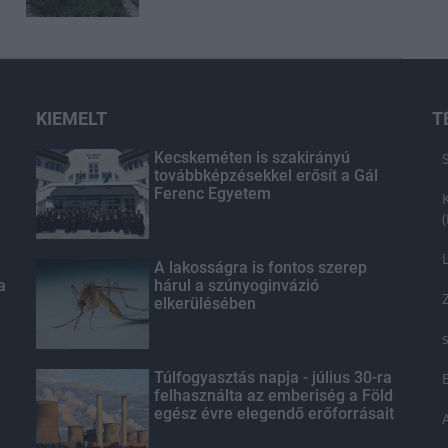
KIEMELT
T
Kecskeméten is szakirányú
továbbképzésekkel erősít a Gál
Ferenc Egyetem
A lakosságra is fontos szerep
a
hárul a szúnyoginvázió
elkerülésében
Túlfogyasztás napja - július 30-ra
felhasználta az emberiség a Föld
egész évre elegendő erőforrásait