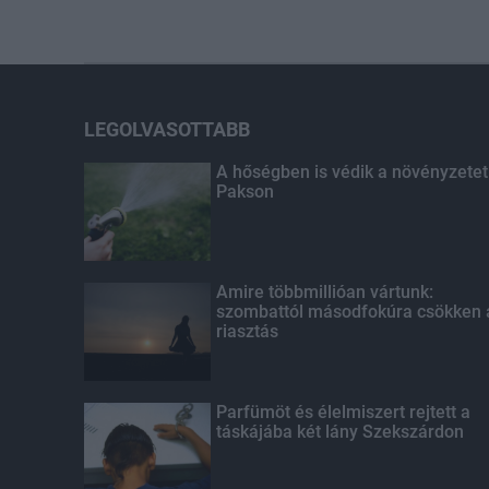
LEGOLVASOTTABB
A hőségben is védik a növényzetet
Pakson
Amire többmillióan vártunk:
szombattól másodfokúra csökken 
riasztás
Parfümöt és élelmiszert rejtett a
táskájába két lány Szekszárdon