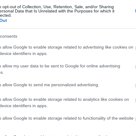
o opt-out of Collection, Use, Retention, Sale, and/or Sharing
éve született Csizmazia Darab József szőlőnemesítő,
ersonal Data that Is Unrelated with the Purposes for which it
lected.
llett a medina, a néró és a turán) borait felvonultató
Out
ító tagja, Szarka Gyula is, aki bordalokkal
consents
o allow Google to enable storage related to advertising like cookies on
dence.hu
érhető el.
evice identifiers in apps.
o allow my user data to be sent to Google for online advertising
ei borünnep
s.
to allow Google to send me personalized advertising.
o allow Google to enable storage related to analytics like cookies on
evice identifiers in apps.
o allow Google to enable storage related to functionality of the website