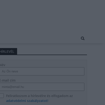
HÍRLEVÉL
Név
E-mail cím
Feliratkozom a hírlevélre és elfogadom az
adatvédelmi szabályzatot!