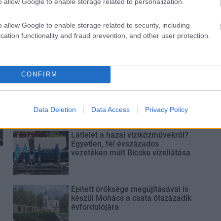
o allow Google to enable storage related to personalization.
o allow Google to enable storage related to security, including
Paks II.: Mit jelent az 5. blokk új
mérföldköve a felülvizsgálat
cation functionality and fraud prevention, and other user protection.
árnyékában?
CONFIRM
Elkészült a Liszt Ferenc repülőtér
közelében lévő logisztikai bázis út-
és közműhálózatának fejlesztése
Data Deletion
Data Access
Privacy Policy
Látlelet a hazai víziközművekről?
Egyetlen, fél évszázados
vezetéken múlt Bicske vízellátása
Épített öröksége megújításával is
készül Mohács a csata ötszázadik
évfordulójára