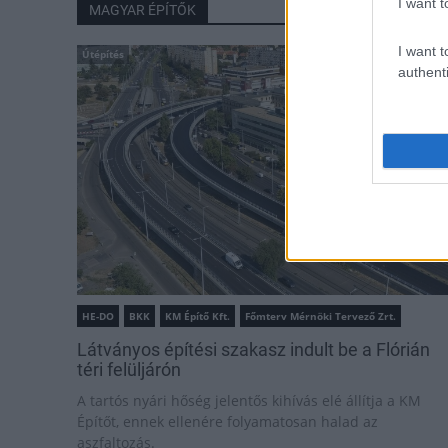
I want t
MAGYAR ÉPÍTŐK
I want t
Útépítés
authenti
HE-DO
BKK
KM Építő Kft.
Főmterv Mérnöki Tervező Zrt.
Látványos építési szakasz indult be a Flórián
téri felüljárón
A tartós nyári hőség jelentős kihívás elé állítja a KM
Építőt, ennek ellenére folyamatosan halad az
aszfaltozás.