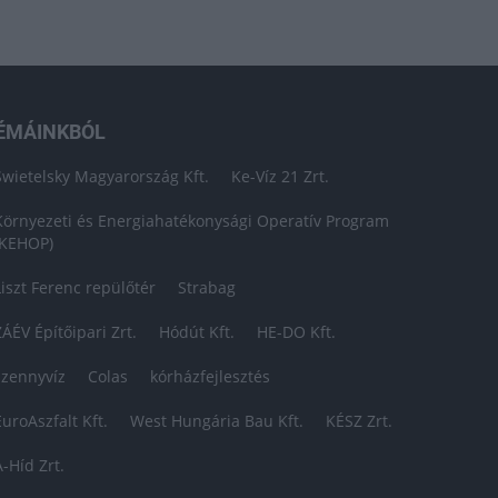
ÉMÁINKBÓL
Swietelsky Magyarország Kft.
Ke-Víz 21 Zrt.
Környezeti és Energiahatékonysági Operatív Program
(KEHOP)
Liszt Ferenc repülőtér
Strabag
ZÁÉV Építőipari Zrt.
Hódút Kft.
HE-DO Kft.
szennyvíz
Colas
kórházfejlesztés
EuroAszfalt Kft.
West Hungária Bau Kft.
KÉSZ Zrt.
A-Híd Zrt.