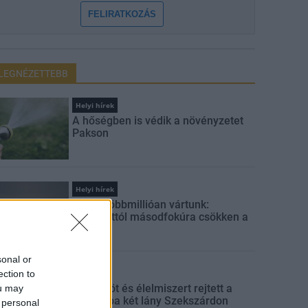
FELIRATKOZÁS
LEGNÉZETTEBB
Helyi hírek
A hőségben is védik a növényzetet
Pakson
Helyi hírek
Amire többmillióan vártunk:
szombattól másodfokúra csökken a
riasztás
sonal or
ection to
Aktuális
Parfümöt és élelmiszert rejtett a
ou may
táskájába két lány Szekszárdon
 personal