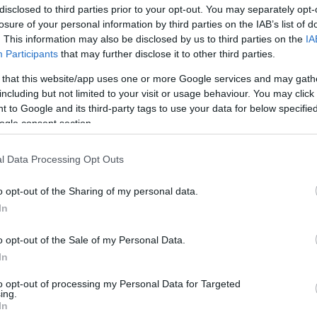
ötven termelőjének több mint százötven bora,
disclosed to third parties prior to your opt-out. You may separately opt-
 a látogatókat a 2. Bormedence Kárpát-medencei
losure of your personal information by third parties on the IAB’s list of
i Múzeumban.
. This information may also be disclosed by us to third parties on the
IA
Participants
that may further disclose it to other third parties.
i évek óta tevékenykednek a Kárpát-medencei magyar-
 that this website/app uses one or more Google services and may gath
i magyar borkultúra népszerűsítéséért. A
including but not limited to your visit or usage behaviour. You may click 
ben ismertesse meg a közönséggel a Kárpát-medence
 to Google and its third-party tags to use your data for below specifi
arra, hogy az anyaországi és a külhoni borászok
ogle consent section.
asztóikkal - közölték az MTI-vel a szervezők.
l Data Processing Opt Outs
tolón hasonló arányban képviseltetik magukat
eresztül a Kárpát-medence legtöbb borvidéke
o opt-out of the Sharing of my personal data.
ereg-vidék (Kárpátalja), illetve Badacsony és a Szent
In
o opt-out of the Sale of my Personal Data.
 Szabo magyar származású kanadai Master Sommelier,
In
Badacsony (a kéknyelű és társai) címmel Badacsony,
orszőlőfajtáit mutatja be, míg Szakács-Orha Imre
to opt-out of processing my Personal Data for Targeted
easca regala) világába vezeti be az érdeklődőket
ing.
In
 keresztül.