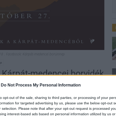
8 . Facebook: Kárpát-medencei borünnep
ep
 Kárpát-medencei borvidék
mban
-
Do Not Process My Personal Information
to opt-out of the sale, sharing to third parties, or processing of your per
formation for targeted advertising by us, please use the below opt-out s
r selection. Please note that after your opt-out request is processed y
eing interest-based ads based on personal information utilized by us or