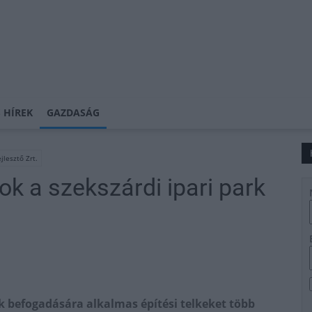
 HÍREK
GAZDASÁG
jlesztő Zrt.
ok a szekszárdi ipari park
rk befogadására alkalmas építési telkeket több