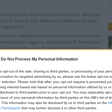
ntból zöldmezős beruházásként létrehozott pátyi ipari
nek ki hasonló célú fejlesztésre alkalmas területet -
Fejlesztő Zrt.
etméteres autóalkatrész-elosztó központ épül a Kühne
kereskedelmi céggel is a letelepedésről. Nemzetközi
vani ipari parkba is: a 30 hektáros területen a Bosch
ok, de más cégekkel is egyeztetnek a komplexum
-
Do Not Process My Personal Information
to opt-out of the sale, sharing to third parties, or processing of your per
formation for targeted advertising by us, please use the below opt-out s
án és Veszprémben már megkötötte az elővásárlási
r selection. Please note that after your opt-out request is processed y
sán, Pécsen, Sopronban, Szekszárdon, Szolnokon és
eing interest-based ads based on personal information utilized by us or
zlemény szerint.
disclosed to third parties prior to your opt-out. You may separately opt-
losure of your personal information by third parties on the IAB’s list of
 iparipark-koncepció megvalósításáról, a projektek
. This information may also be disclosed by us to third parties on the
IA
 a NIPÜF Zrt.-t bízták meg. Az állami tulajdonú cég a
Participants
that may further disclose it to other third parties.