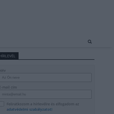
HÍRLEVÉL
Név
E-mail cím
Feliratkozom a hírlevélre és elfogadom az
adatvédelmi szabályzatot!