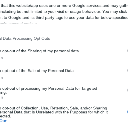
növekedése szempontjából kulcsfontosságú területen
 that this website/app uses one or more Google services and may gath
rint kialakított létesítmények is lesznek.
including but not limited to your visit or usage behaviour. You may click 
lérheti a 150-200 milliárd forintot, ezzel Európa
 to Google and its third-party tags to use your data for below specifi
a valósul meg.
ogle consent section.
l Data Processing Opt Outs
ltető és Fejlesztő Zrt.
o opt-out of the Sharing of my personal data.
In
o opt-out of the Sale of my Personal Data.
In
to opt-out of processing my Personal Data for Targeted
Aktuális
ing.
In
o opt-out of Collection, Use, Retention, Sale, and/or Sharing
ersonal Data that Is Unrelated with the Purposes for which it
lected.
Out