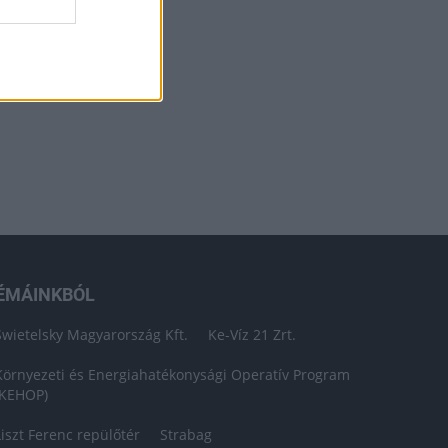
ÉMÁINKBÓL
Swietelsky Magyarország Kft.
Ke-Víz 21 Zrt.
Környezeti és Energiahatékonysági Operatív Program
(KEHOP)
Liszt Ferenc repülőtér
Strabag