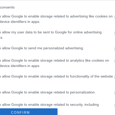
consents
ti az utasokat a
Régészet napja Tolna
tóbusz-
megyében is
o allow Google to enable storage related to advertising like cookies on
evice identifiers in apps.
o allow my user data to be sent to Google for online advertising
s.
to allow Google to send me personalized advertising.
Paks II.: Mit jelent az 5. blokk új
o allow Google to enable storage related to analytics like cookies on
mérföldköve a felülvizsgálat
evice identifiers in apps.
árnyékában?
o allow Google to enable storage related to functionality of the website
Elkészült a Liszt Ferenc repülőtér
közelében lévő logisztikai bázis út-
o allow Google to enable storage related to personalization.
és közműhálózatának fejlesztése
o allow Google to enable storage related to security, including
cation functionality and fraud prevention, and other user protection.
CONFIRM