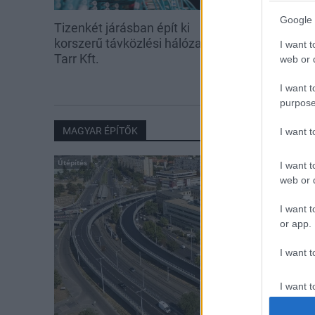
Google 
Tizenkét járásban épít ki
Új ePapír segí
korszerű távközlési hálózatot a
szekszárdi au
I want t
Tarr Kft.
állomáson
web or d
I want t
purpose
MAGYAR ÉPÍTŐK
I want 
Útépítés
I want t
web or d
I want t
or app.
I want t
I want t
authenti