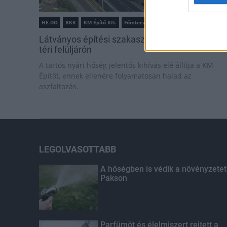
HE-DO
BKK
KM Építő Kft.
Főmterv Mérnöki Tervező Zrt.
Látványos építési szakasz indult be a Flórián
téri felüljárón
A tartós nyári hőség jelentős kihívás elé állítja a KM
Építőt, ennek ellenére folyamatosan halad az
aszfaltozás.
LEGOLVASOTTABB
A hőségben is védik a növényzetet
Pakson
Parfümöt és élelmiszert rejtett a