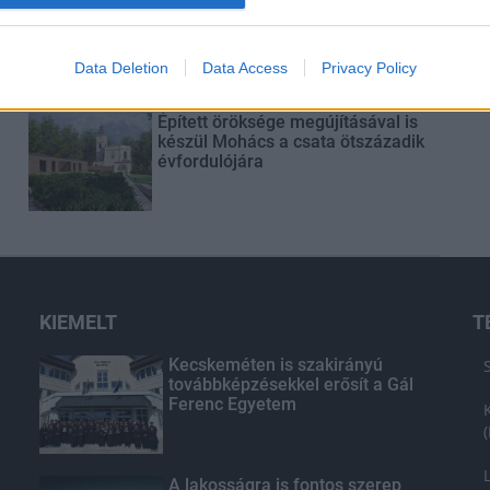
Látlelet a hazai víziközművekről?
Egyetlen, fél évszázados
vezetéken múlt Bicske vízellátása
Data Deletion
Data Access
Privacy Policy
Épített öröksége megújításával is
készül Mohács a csata ötszázadik
évfordulójára
KIEMELT
T
Kecskeméten is szakirányú
továbbképzésekkel erősít a Gál
Ferenc Egyetem
A lakosságra is fontos szerep