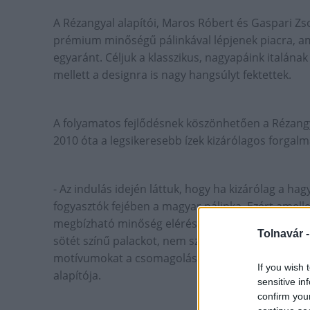
A Rézangyal alapítói, Maros Róbert és Gaspari Zso
prémium minőségű pálinkával lépjenek piacra, ami
egyaránt. Céljuk a klasszikus, nagyapáink italának
mellett a designra is nagy hangsúlyt fektettek.
A folyamatos fejlődésnek köszönhetően a Rézangy
2010 óta a legsikeresebb ízek kizárólagos forgal
- Az indulás idején láttuk, hogy ha kizárólag a 
fogyasztók fejében a magyar pálinka. Ezért amell
megbízható minőség elérésére, megpróbáltunk új a
Tolnavár 
sötét színű palackot, nem szerepeltettünk gyümö
motívumokat a csomagoláson – nyilatkozta az évf
If you wish 
alapítója.
sensitive in
confirm you