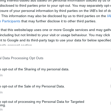
eing interest-based ads based on personal information utilized by us or
disclosed to third parties prior to your opt-out. You may separately opt-
losure of your personal information by third parties on the IAB’s list of
. This information may also be disclosed by us to third parties on the
IA
Participants
that may further disclose it to other third parties.
 that this website/app uses one or more Google services and may gath
including but not limited to your visit or usage behaviour. You may click 
 to Google and its third-party tags to use your data for below specifi
ogle consent section.
l Data Processing Opt Outs
o opt-out of the Sharing of my personal data.
In
o opt-out of the Sale of my Personal Data.
In
to opt-out of processing my Personal Data for Targeted
ing.
In