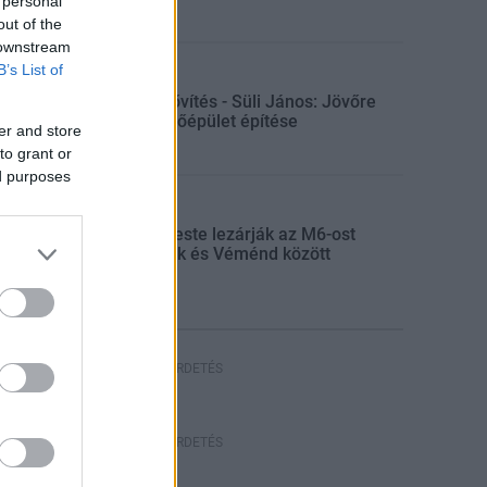
 personal
out of the
 downstream
B’s List of
Gazdaság
Paksi bővítés - Süli János: Jövőre
indul a főépület építése
er and store
to grant or
ed purposes
Aktuális
Szerda este lezárják az M6-ost
Bátaszék és Véménd között
HIRDETÉS
HIRDETÉS