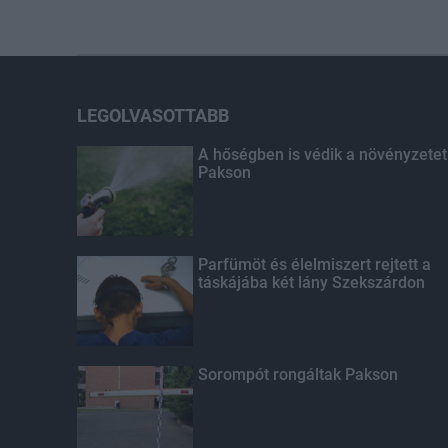
LEGOLVASOTTABB
A hőségben is védik a növényzetet
Pakson
Parfümöt és élelmiszert rejtett a
táskájába két lány Szekszárdon
Sorompót rongáltak Pakson