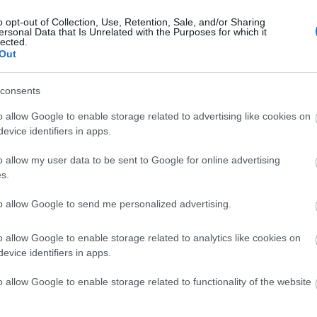
o opt-out of Collection, Use, Retention, Sale, and/or Sharing
íze extravagáns, látványos külsőt kapott. A
ersonal Data that Is Unrelated with the Purposes for which it
lected.
szibarack, a mézes ágyas meggy, a barrique szilva, az
Out
át, és ruházta fel változatos, foszforeszkáló
ot egyedivé tesznek, miközben az ízek fantázianevéhez
consents
hip elnevezések a Rézangyal kedvenc témáira, a hazai
o allow Google to enable storage related to advertising like cookies on
evice identifiers in apps.
o allow my user data to be sent to Google for online advertising
s.
to allow Google to send me personalized advertising.
o allow Google to enable storage related to analytics like cookies on
evice identifiers in apps.
o allow Google to enable storage related to functionality of the website