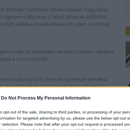
lt 2005-ben indították vállalkozásukat, hogy olyan
 egyszerre állja meg a helyét itthon és külföldön
 tartott pálinka arculatváltása volt, ezért a minőség
al ma már 29 termékkel szerepel a piacon, ráadásul
mazója a Coca-Cola HBC.
hagyományokra építünk, nem lesz prémium termék a
ett, hogy folyamatosan törekedtünk az állandó és
rculatot kialakítani: a piacon elsőként használtunk
-
Do Not Process My Personal Information
lcsábrát, vagy a népi hagyományokat idéző
orduló kapcsán Maros Róbert, a Rézangyal egyik
to opt-out of the sale, sharing to third parties, or processing of your per
formation for targeted advertising by us, please use the below opt-out s
r selection. Please note that after your opt-out request is processed y