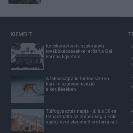
KIEMELT
T
Kecskeméten is szakirányú
továbbképzésekkel erősít a Gál
Ferenc Egyetem
A lakosságra is fontos szerep
hárul a szúnyoginvázió
elkerülésében
Túlfogyasztás napja - július 30-ra
felhasználta az emberiség a Föld
egész évre elegendő erőforrásait