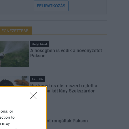
FELIRATKOZÁS
LEGNÉZETTEBB
Helyi hírek
A hőségben is védik a növényzetet
Pakson
Aktuális
Parfümöt és élelmiszert rejtett a
táskájába két lány Szekszárdon
sonal or
Aktuális
ection to
Sorompót rongáltak Pakson
ou may