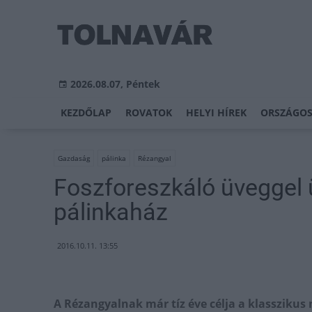
2026.08.07, Péntek
KEZDŐLAP
ROVATOK
HELYI HÍREK
ORSZÁGOS
Gazdaság
pálinka
Rézangyal
Foszforeszkáló üveggel 
pálinkaház
2016.10.11. 13:55
A Rézangyalnak már tíz éve célja a klassziku