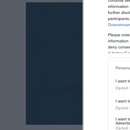
continue se
information 
further disc
participants
Downstream 
Please note
information 
deny consent
in below Go
Persona
I want t
Opted 
I want t
Opted 
I want 
Advertis
Opted 