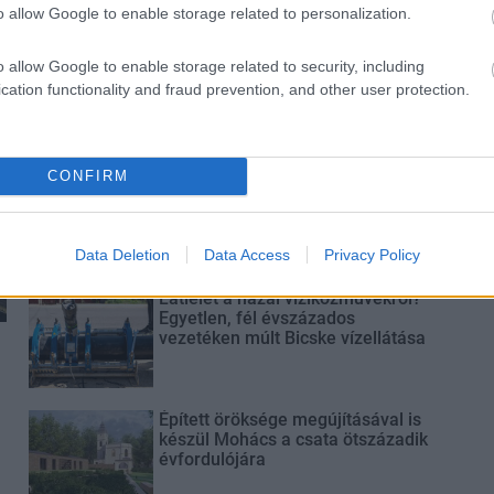
o allow Google to enable storage related to personalization.
Paks II.: Mit jelent az 5. blokk új
o allow Google to enable storage related to security, including
mérföldköve a felülvizsgálat
cation functionality and fraud prevention, and other user protection.
árnyékában?
Elkészült a Liszt Ferenc repülőtér
CONFIRM
közelében lévő logisztikai bázis út-
és közműhálózatának fejlesztése
Data Deletion
Data Access
Privacy Policy
Látlelet a hazai víziközművekről?
Egyetlen, fél évszázados
vezetéken múlt Bicske vízellátása
Épített öröksége megújításával is
készül Mohács a csata ötszázadik
évfordulójára