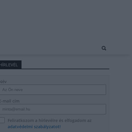
HÍRLEVÉL
Név
E-mail cím
Feliratkozom a hírlevélre és elfogadom az
adatvédelmi szabályzatot!