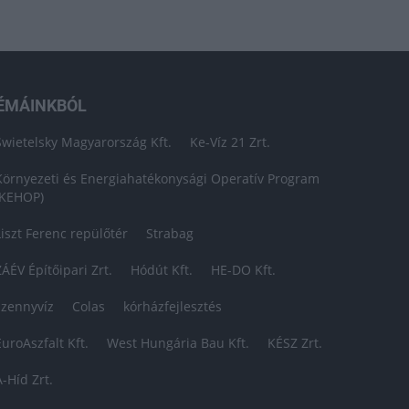
ÉMÁINKBÓL
Swietelsky Magyarország Kft.
Ke-Víz 21 Zrt.
Környezeti és Energiahatékonysági Operatív Program
(KEHOP)
Liszt Ferenc repülőtér
Strabag
ZÁÉV Építőipari Zrt.
Hódút Kft.
HE-DO Kft.
szennyvíz
Colas
kórházfejlesztés
EuroAszfalt Kft.
West Hungária Bau Kft.
KÉSZ Zrt.
A-Híd Zrt.