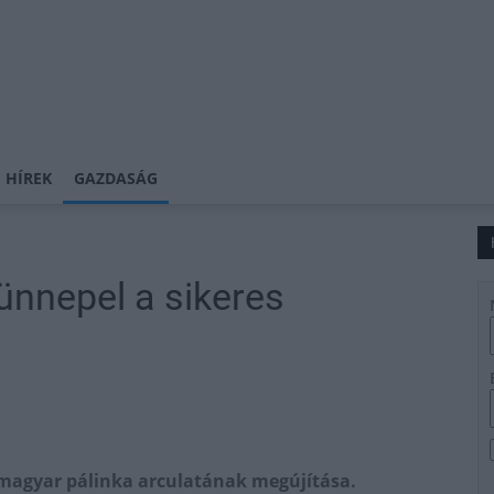
 HÍREK
GAZDASÁG
ünnepel a sikeres
s magyar pálinka arculatának megújítása.