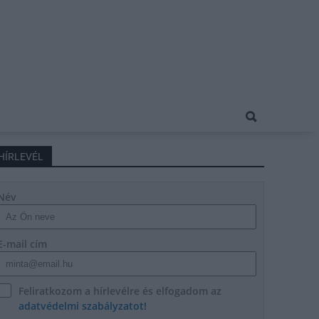
HÍRLEVÉL
Név
E-mail cím
Feliratkozom a hírlevélre és elfogadom az
adatvédelmi szabályzatot!