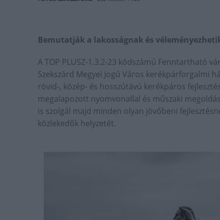
Bemutatják a lakosságnak és véleményezhetik 
A TOP PLUSZ-1.3.2-23 kódszámú Fenntartható városf
Szekszárd Megyei Jogú Város kerékpárforgalmi hál
rövid-, közép- és hosszútávú kerékpáros fejlesztése
megalapozott nyomvonallal és műszaki megoldáso
is szolgál majd minden olyan jövőbeni fejlesztés
közlekedők helyzetét.