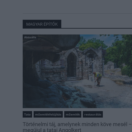
MAGYAR ÉPÍTŐK
Aktuális
Tata
műemlékfelújítás
műemlék
restaurálás
Történelmi táj, amelynek minden köve mesél –
megújul a tatai Angolkert