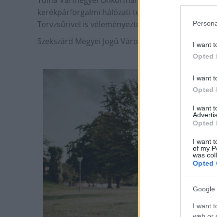
kerékpárforgalmi hálózati tervet a Miniszerelnöksé
Tervzsűrivel is véleményeztette.
Persona
Szekszárd Megyei Jogú Város kerékpárforgalmi há
I want t
Opted 
I want t
Opted 
I want 
Advertis
Opted 
I want t
of my P
was col
Opted 
Google 
I want t
web or d