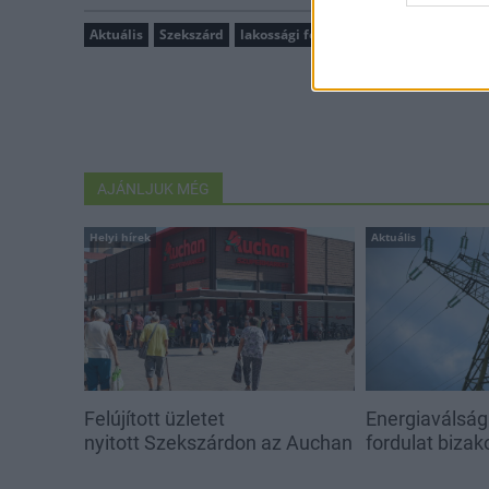
Aktuális
Szekszárd
lakossági fórum
kerékpárút
fejles
AJÁNLJUK MÉG
Helyi hírek
Aktuális
Felújított üzletet
Energiaválság:
nyitott Szekszárdon az Auchan
fordulat bizak