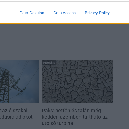
ztés
Data Deletion
Data Access
Privacy Policy
Aktuális
 az éjszakai
Paks: hétfőn és talán még
odásra ad okot
kedden üzemben tartható az
utolsó turbina