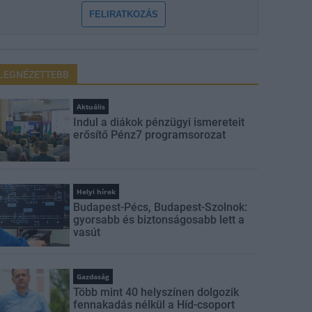
FELIRATKOZÁS
LEGNÉZETTEBB
Aktuális
Indul a diákok pénzügyi ismereteit
erősítő Pénz7 programsorozat
Helyi hírek
Budapest-Pécs, Budapest-Szolnok:
gyorsabb és biztonságosabb lett a
vasút
Gazdaság
Több mint 40 helyszínen dolgozik
fennakadás nélkül a Híd-csoport