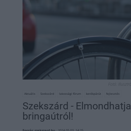
Fotó: Illuszt
Aktuális
Szekszárd
lakossági fórum
kerékpárút
fejlesztés
Szekszárd - Elmondhatja
bringaútról!
Forrás: szekszard.hu
2024.05.03. 14:25