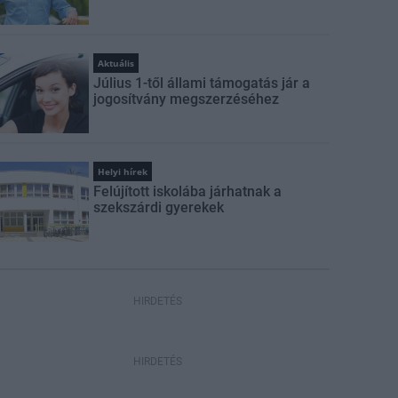
Aktuális
Július 1-től állami támogatás jár a
jogosítvány megszerzéséhez
Helyi hírek
Felújított iskolába járhatnak a
szekszárdi gyerekek
HIRDETÉS
HIRDETÉS