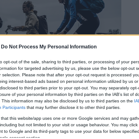
-
Do Not Process My Personal Information
to opt-out of the sale, sharing to third parties, or processing of your per
formation for targeted advertising by us, please use the below opt-out s
r selection. Please note that after your opt-out request is processed y
eing interest-based ads based on personal information utilized by us or
disclosed to third parties prior to your opt-out. You may separately opt-
losure of your personal information by third parties on the IAB’s list of
. This information may also be disclosed by us to third parties on the
IA
 lakosság kérdőíven fejthette ki véleményét
Participants
that may further disclose it to other third parties.
szítése során egyeztetett a helyi kerékpáros
 that this website/app uses one or more Google services and may gath
ztési Központtal (AÖFK), a Közép-Duna Menti Fejlesztési
including but not limited to your visit or usage behaviour. You may click 
daság Zrt.-vel, a Duna-Dráva Nemzeti Parkkal, a
 to Google and its third-party tags to use your data for below specifi
ogle consent section.
gyar Közút Tolna Vármegyei Igazgatóságával. A