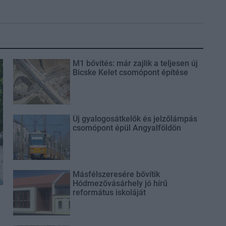
M1 bővítés: már zajlik a teljesen új
Bicske Kelet csomópont építése
Új gyalogosátkelők és jelzőlámpás
csomópont épül Angyalföldön
Másfélszeresére bővítik
Hódmezővásárhely jó hírű
református iskoláját