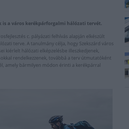
is a város kerékpárforgalmi hálózati tervét.
ejlesztés c. pályázati felhívás alapján elkészült
ózati terve. A tanulmány célja, hogy Szekszárd város
i kiérlelt hálózati elképzelésbe illeszkedjenek,
kkal rendelkezzenek, továbbá a terv útmutatóként
nél, amely bármilyen módon érinti a kerékpárral