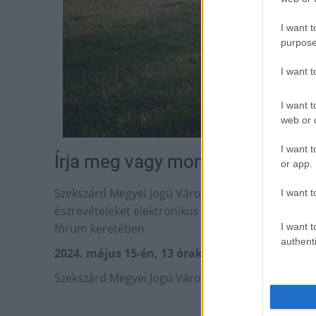
I want t
purpose
I want 
I want t
web or d
I want t
Írja meg vagy mondja el gondola
or app.
Szekszárd Megyei Jogú Város Polgármesteri Hivat
I want t
észrevételeket elektronikus úton a
kerekparos@
fórum keretében
I want t
authenti
2024. május 15-én, 13 órakor
Szekszárd Megyei Jogú Város Polgármesteri Hivat