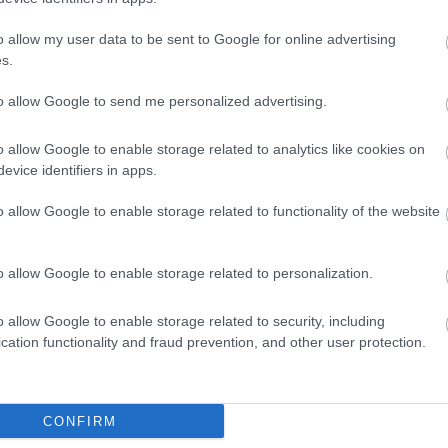
o allow my user data to be sent to Google for online advertising
s.
to allow Google to send me personalized advertising.
o allow Google to enable storage related to analytics like cookies on
evice identifiers in apps.
o allow Google to enable storage related to functionality of the website
tait!
ala várja a tanulmánnyal kapcsolatos lakossági
o allow Google to enable storage related to personalization.
szekszard.hu
címre, vagy személyesen lakossági
o allow Google to enable storage related to security, including
cation functionality and fraud prevention, and other user protection.
ala dísztermében.
CONFIRM