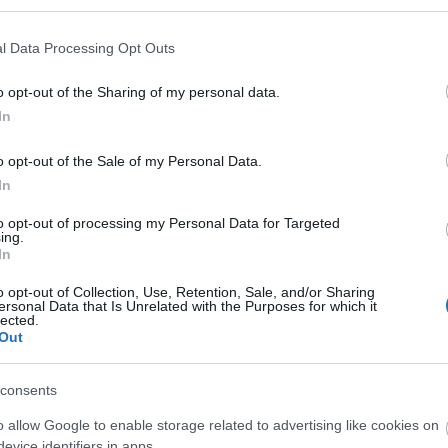
g Aktív Mobilitási Főosztály által szervezett
l Data Processing Opt Outs
lózati terve elérhető
ide kattintva
.
o opt-out of the Sharing of my personal data.
In
o opt-out of the Sale of my Personal Data.
In
to opt-out of processing my Personal Data for Targeted
ing.
In
o opt-out of Collection, Use, Retention, Sale, and/or Sharing
ersonal Data that Is Unrelated with the Purposes for which it
lected.
Out
consents
o allow Google to enable storage related to advertising like cookies on
evice identifiers in apps.