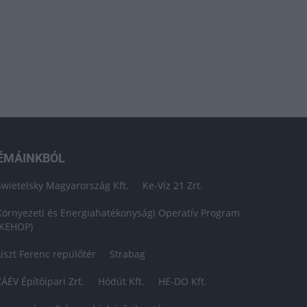
ÉMÁINKBÓL
Swietelsky Magyarország Kft.
Ke-Víz 21 Zrt.
Környezeti és Energiahatékonysági Operatív Program
(KEHOP)
Liszt Ferenc repülőtér
Strabag
ZÁÉV Építőipari Zrt.
Hódút Kft.
HE-DO Kft.