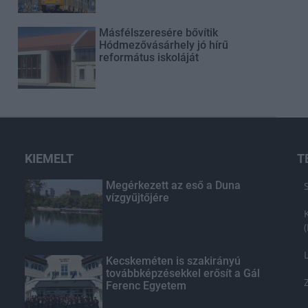
Másfélszeresére bővítik
Hódmezővásárhely jó hírű
református iskoláját
KIEMELT
T
Megérkezett az eső a Duna
vízgyűjtőjére
Kecskeméten is szakirányú
továbbképzésekkel erősít a Gál
Ferenc Egyetem