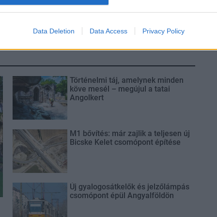
Duna vizét némileg felmelegíti
Data Deletion
Data Access
Privacy Policy
Történelmi táj, amelynek minden
köve mesél – megújul a tatai
Angolkert
M1 bővítés: már zajlik a teljesen új
Bicske Kelet csomópont építése
Új gyalogosátkelők és jelzőlámpás
csomópont épül Angyalföldön