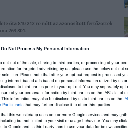
ete óta 810 212-re nőtt az azonosított fertőzöttek
áma 763 801.
árnál mutatták ki a koronavírus-fertőzést - közölte a
-
Do Not Process My Personal Information
 5 663 658 embert oltottak be Magyarországon,
 is megkapták. A kormányzati portálon azt írták: a
to opt-out of the sale, sharing to third parties, or processing of your per
t fertőzöttek száma, az elhunytaké 30 037. A
formation for targeted advertising by us, please use the below opt-out s
írusos beteget ápolnak, közülük 15-en vannak
r selection. Please note that after your opt-out request is processed y
374. Hatósági házi karanténban 1168-an vannak, a
eing interest-based ads based on personal information utilized by us or
disclosed to third parties prior to your opt-out. You may separately opt-
losure of your personal information by third parties on the IAB’s list of
pai országban és már Magyarországon is terjed, ezért
. This information may also be disclosed by us to third parties on the
IA
ye meg. Az időseknek, a krónikus és a legyengült
Participants
that may further disclose it to other third parties.
harmadik oltás - írták. Kiemelték: Európában
 that this website/app uses one or more Google services and may gath
us elleni harmadik védőoltást, amelyre az
including but not limited to your visit or usage behaviour. You may click 
i vagy a háziorvosnál is kérhető. Hozzátették, eddig
 to Google and its third-party tags to use your data for below specifi