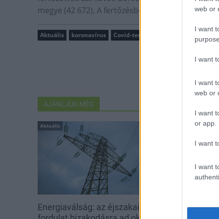
megye (42 672). A fertőzésben legkevésbé érintett
web or d
I want t
Aktuális
koronavírus
Covid-teszt
Tolna
egészség
purpose
I want 
I want t
web or d
AJÁNLJUK MÉG
I want t
or app.
Aktuális
Aktuális
I want t
I want t
authenti
Energiaválság: az éjszakai
Paks: hétfőn 
fordulat bizakodásra ad okot
kedden üzemb