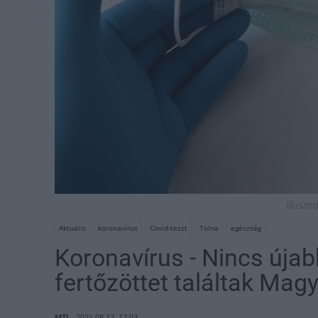
Illusztr
Aktuális
koronavírus
Covid-teszt
Tolna
egészség
Koronavírus - Nincs újabb
fertőzöttet találtak Ma
MTI
2021.08.12. 17:03