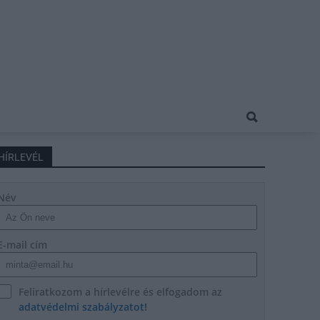
HÍRLEVÉL
Név
E-mail cím
Feliratkozom a hírlevélre és elfogadom az
adatvédelmi szabályzatot!