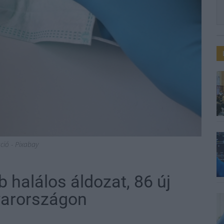
áció - Pixabay
 halálos áldozat, 86 új
gyarországon