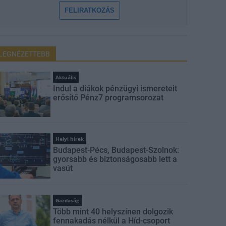
FELIRATKOZÁS
LEGNÉZETTEBB
Aktuális
Indul a diákok pénzügyi ismereteit
erősítő Pénz7 programsorozat
Helyi hírek
Budapest-Pécs, Budapest-Szolnok:
gyorsabb és biztonságosabb lett a
vasút
Gazdaság
Több mint 40 helyszínen dolgozik
fennakadás nélkül a Híd-csoport