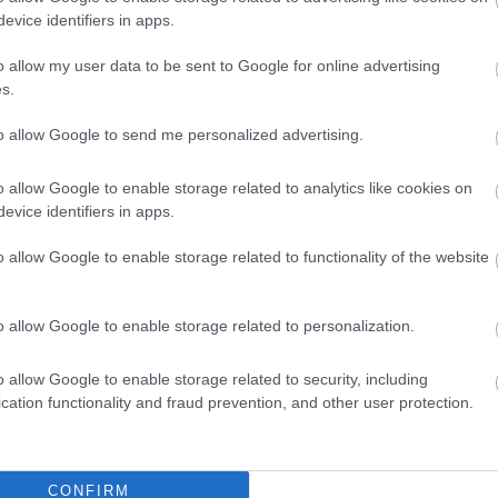
 megye továbbra is Tolna, 17 805 fertőzöttel.
evice identifiers in apps.
o allow my user data to be sent to Google for online advertising
s.
to allow Google to send me personalized advertising.
o allow Google to enable storage related to analytics like cookies on
evice identifiers in apps.
o allow Google to enable storage related to functionality of the website
Aktuális
o allow Google to enable storage related to personalization.
o allow Google to enable storage related to security, including
cation functionality and fraud prevention, and other user protection.
és talán még
Az atomerőmű egyetlen
CONFIRM
en tartható az
hatása a környezetre, hogy a