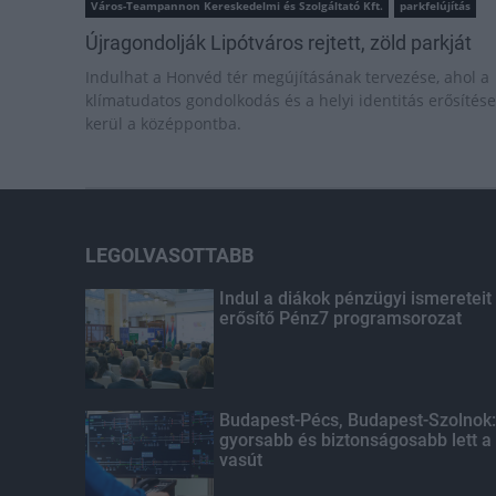
Város-Teampannon Kereskedelmi és Szolgáltató Kft.
parkfelújítás
Újragondolják Lipótváros rejtett, zöld parkját
Indulhat a Honvéd tér megújításának tervezése, ahol a
klímatudatos gondolkodás és a helyi identitás erősítése
kerül a középpontba.
LEGOLVASOTTABB
Indul a diákok pénzügyi ismereteit
erősítő Pénz7 programsorozat
Budapest-Pécs, Budapest-Szolnok:
gyorsabb és biztonságosabb lett a
vasút