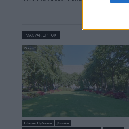
utolsó turbina
MAGYAR ÉPÍTŐK
Mi épül?
Belváros-Lipótváros
játszótér