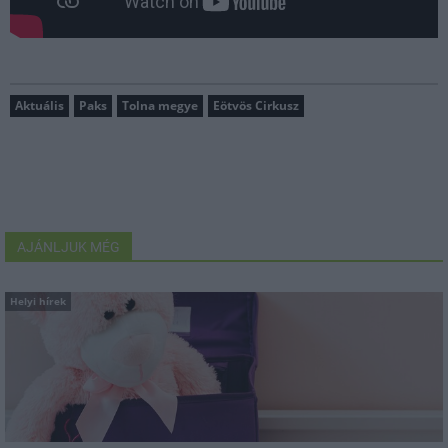
Aktuális
Paks
Tolna megye
Eötvös Cirkusz
AJÁNLJUK MÉG
Helyi hírek