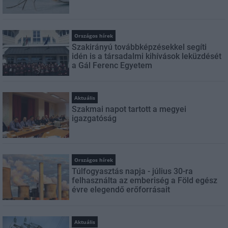
Országos hírek
Szakirányú továbbképzésekkel segíti
idén is a társadalmi kihívások leküzdését
a Gál Ferenc Egyetem
Aktuális
Szakmai napot tartott a megyei
igazgatóság
Országos hírek
Túlfogyasztás napja - július 30-ra
felhasználta az emberiség a Föld egész
évre elegendő erőforrásait
Aktuális