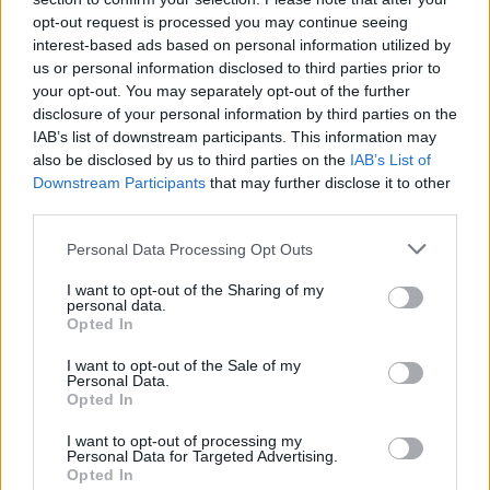
opt-out request is processed you may continue seeing
interest-based ads based on personal information utilized by
us or personal information disclosed to third parties prior to
your opt-out. You may separately opt-out of the further
disclosure of your personal information by third parties on the
IAB’s list of downstream participants. This information may
also be disclosed by us to third parties on the
IAB’s List of
Downstream Participants
that may further disclose it to other
third parties.
Please note that this website/app uses one or more Google
Mohács
Épkar Zrt.
Aktív Kft.
VivaPalazzo Zrt.
Personal Data Processing Opt Outs
services and may gather and store information including but
Épített öröksége megújításával is készül Mohács a
not limited to your visit or usage behaviour. You may click to
I want to opt-out of the Sharing of my
csata ötszázadik évfordulójára
personal data.
grant or deny consent to Google and its third-party tags to
Opted In
use your data for below specified purposes in below Google
Új kápolna, kiállítótér épült a mohácsi csata emlékhelyén. A
consent section.
városban is számos beruházás készült el vagy közeledik a
I want to opt-out of the Sale of my
Personal Data.
befejezéshez. Új parkolóház létesül, megújul a városháza és a
Opted In
Széchenyi tér is.
I want to opt-out of processing my
Personal Data for Targeted Advertising.
A tengerfenék alatt négy óriáskábellel
Opted In
kötik össze Spanyolország és