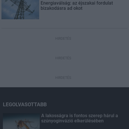
Energiaválság: az éjszakai fordulat
bizakodásra ad okot
HIRDETÉS
HIRDETÉS
HIRDETÉS
LEGOLVASOTTABB
A lakosságra is fontos szerep hárul a
szúnyoginvázió elkerülésében