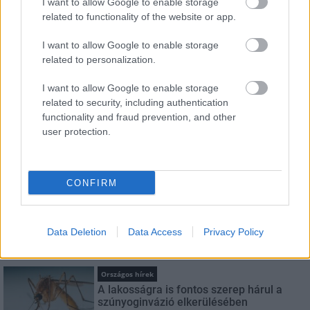
I want to allow Google to enable storage
HÍRLEVÉL
related to functionality of the website or app.
I want to allow Google to enable storage
Név
related to personalization.
I want to allow Google to enable storage
E-mail cím
related to security, including authentication
functionality and fraud prevention, and other
user protection.
Feliratkozom a hírlevélre és elfogadom az
adatvédelmi
szabályzatot!
FELIRATKOZÁS
CONFIRM
Data Deletion
Data Access
Privacy Policy
LEGNÉZETTEBB
Országos hírek
A lakosságra is fontos szerep hárul a
szúnyoginvázió elkerülésében