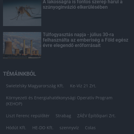
A lakosságra is fontos szerep hárul a
szúnyoginvázió elkerülésében
Túlfogyasztás napja - július 30-ra
felhasználta az emberiség a Föld egész
évre elegendő erőforrásait
TÉMÁINKBÓL
Swietelsky Magyarország Kft.
Ke-Víz 21 Zrt.
Környezeti és Energiahatékonysági Operatív Program
(KEHOP)
Liszt Ferenc repülőtér
Strabag
ZÁÉV Építőipari Zrt.
Hódút Kft.
HE-DO Kft.
szennyvíz
Colas