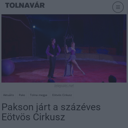
telepaks.net
Aktuális
Paks
Tolna megye
Eötvös Cirkusz
Pakson járt a százéves
Eötvös Cirkusz