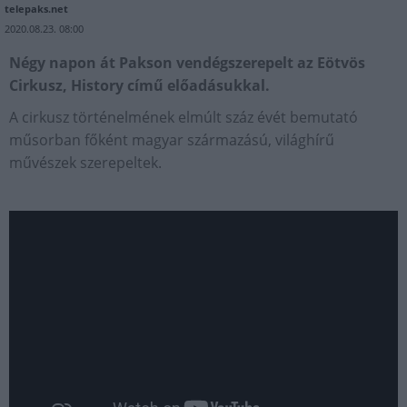
telepaks.net
2020.08.23. 08:00
Négy napon át Pakson vendégszerepelt az Eötvös
Cirkusz, History című előadásukkal.
A cirkusz történelmének elmúlt száz évét bemutató
műsorban főként magyar származású, világhírű
művészek szerepeltek.