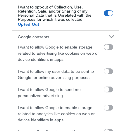
Franciaország villamosenergia-
I want to opt-out of Collection, Use,
hálózatát
Retention, Sale, and/or Sharing of my
Personal Data that Is Unrelated with the
Purposes for which it was collected.
Még több zöld, még több virág és új
Opted Out
játszótér Debrecen egyik legfontosabb
terén
Google consents
I want to allow Google to enable storage
related to advertising like cookies on web or
Fából épül Budakeszi új óvodája
device identifiers in apps.
I want to allow my user data to be sent to
Google for online advertising purposes.
Gyárleállításokkal és átszervezett
I want to allow Google to send me
termeléssel tehermentesíti a
personalized advertising.
villamosenergia-rendszert a STRABAG
I want to allow Google to enable storage
related to analytics like cookies on web or
device identifiers in apps.