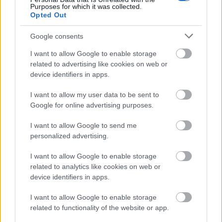
Purposes for which it was collected.
Opted Out
Google consents
I want to allow Google to enable storage
related to advertising like cookies on web or
Tata
műemlékfelújítás
műemlék
restaurálás
device identifiers in apps.
Történelmi táj, amelynek minden köve mesél –
I want to allow my user data to be sent to
megújul a tatai Angolkert
Google for online advertising purposes.
A projekt részeként megújulnak a területen található
műemlékek, köztük a különleges Műromok, valamint a közeli
I want to allow Google to send me
Várkanyarban álló Nepomuki Szent János híd és szobor is.
personalized advertising.
M1 bővítés: már zajlik a teljesen új
I want to allow Google to enable storage
Bicske Kelet csomópont építése
related to analytics like cookies on web or
device identifiers in apps.
I want to allow Google to enable storage
related to functionality of the website or app.
Új gyalogosátkelők és jelzőlámpás
csomópont épül Angyalföldön