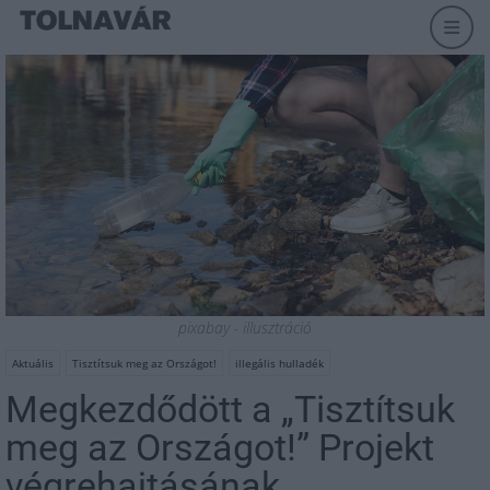
pixabay - illusztráció
Aktuális
Tisztítsuk meg az Országot!
illegális hulladék
Megkezdődött a „Tisztítsuk
meg az Országot!” Projekt
végrehajtásának