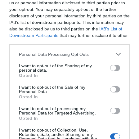
us or personal information disclosed to third parties prior to
your opt-out. You may separately opt-out of the further
disclosure of your personal information by third parties on the
IAB’s list of downstream participants. This information may
also be disclosed by us to third parties on the
IAB’s List of
Az atomerőmű egyetlen hatása a környezetre, hogy a
Downstream Participants
that may further disclose it to other
Duna vizét némileg felmelegíti
third parties.
Please note that this website/app uses one or more Google
Personal Data Processing Opt Outs
services and may gather and store information including but
not limited to your visit or usage behaviour. You may click to
I want to opt-out of the Sharing of my
personal data.
grant or deny consent to Google and its third-party tags to
Opted In
use your data for below specified purposes in below Google
MAGYAR ÉPÍTŐK
consent section.
I want to opt-out of the Sale of my
Personal Data.
Opted In
Aktuális
I want to opt-out of processing my
Personal Data for Targeted Advertising.
Opted In
I want to opt-out of Collection, Use,
Retention, Sale, and/or Sharing of my
Personal Data that Is Unrelated with the