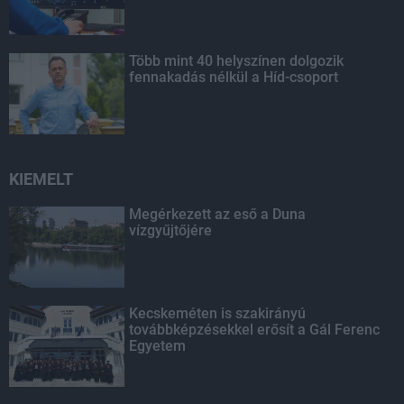
Több mint 40 helyszínen dolgozik
fennakadás nélkül a Híd-csoport
KIEMELT
Megérkezett az eső a Duna
vízgyűjtőjére
Kecskeméten is szakirányú
továbbképzésekkel erősít a Gál Ferenc
Egyetem