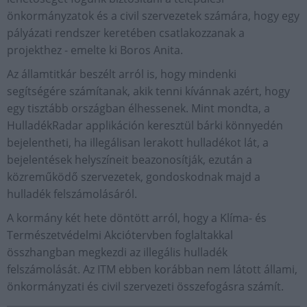
önkormányzatok és a civil szervezetek számára, hogy egy
pályázati rendszer keretében csatlakozzanak a
projekthez - emelte ki Boros Anita.
Az államtitkár beszélt arról is, hogy mindenki
segítségére számítanak, akik tenni kívánnak azért, hogy
egy tisztább országban élhessenek. Mint mondta, a
HulladékRadar applikáción keresztül bárki könnyedén
bejelentheti, ha illegálisan lerakott hulladékot lát, a
bejelentések helyszíneit beazonosítják, ezután a
közreműködő szervezetek, gondoskodnak majd a
hulladék felszámolásáról.
A kormány két hete döntött arról, hogy a Klíma- és
Természetvédelmi Akciótervben foglaltakkal
összhangban megkezdi az illegális hulladék
felszámolását. Az ITM ebben korábban nem látott állami,
önkormányzati és civil szervezeti összefogásra számít.