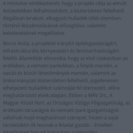
A miniszter emlékeztetett, hogy a projekt célja az elmúlt
évtizedekben felhalmozódott, a közterületen fellelhető
illegálisan lerakott, elhagyott hulladék több ütemben
történő felszámolásának elősegítése, valamint
keletkezésének megelőzése.
Boros Anita, a projektet irányító építésgazdaságért,
infrastrukturális környezetért és fenntarthatóságért
felelős államtitkár elmondta, hogy az első szakaszban az
erdőkben, a nemzeti parkokban, a folyók mentén, a
vasúti és közúti létesítmények mentén, valamint az
önkormányzati közterületen fellelhető, jogellenesen
elhelyezett hulladékot számolják fel ütemezett, előre
meghatározott elvek alapján. Ebben a MÁV Zrt., A
Magyar Közút Nzrt, az Országos Vízügyi Főigazgatóság, az
erdészeti társaságok és nemzeti park igazgatóságok
vállalnak majd meghatározó szerepet, hiszen a saját
területükön ők lesznek a feladat gazdái. - Emellett
lehetőséget fogunk biztosítani a települési