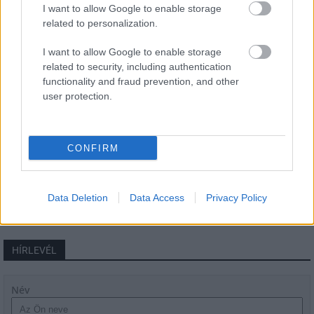
I want to allow Google to enable storage
related to personalization.
I want to allow Google to enable storage
Másfélszeresére bővítik
related to security, including authentication
Hódmezővásárhely jó hírű református
functionality and fraud prevention, and other
iskoláját
user protection.
Látványos építési szakasz indult be a
CONFIRM
Flórián téri felüljárón
Data Deletion
Data Access
Privacy Policy
HÍRLEVÉL
Név