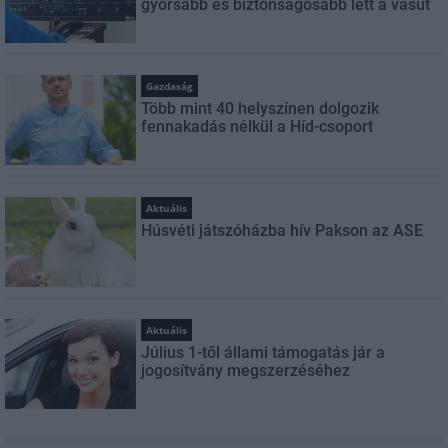
gyorsabb és biztonságosabb lett a vasút
Gazdaság
Több mint 40 helyszínen dolgozik
fennakadás nélkül a Híd-csoport
Aktuális
Húsvéti játszóházba hív Pakson az ASE
Aktuális
Július 1-től állami támogatás jár a
jogosítvány megszerzéséhez