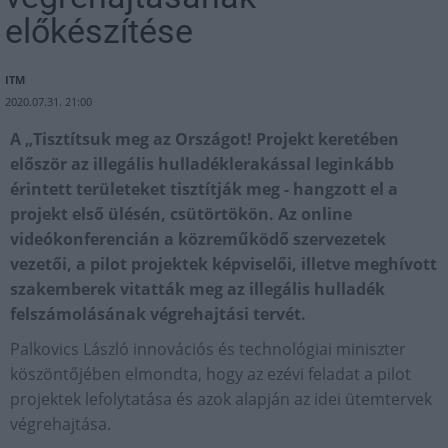
előkészítése
ITM
2020.07.31. 21:00
A „Tisztítsuk meg az Országot! Projekt keretében
először az illegális hulladéklerakással leginkább
érintett területeket tisztítják meg - hangzott el a
projekt első ülésén, csütörtökön. Az online
videókonferencián a közreműködő szervezetek
vezetői, a pilot projektek képviselői, illetve meghívott
szakemberek vitatták meg az illegális hulladék
felszámolásának végrehajtási tervét.
Palkovics László innovációs és technológiai miniszter
köszöntőjében elmondta, hogy az ezévi feladat a pilot
projektek lefolytatása és azok alapján az idei ütemtervek
végrehajtása.