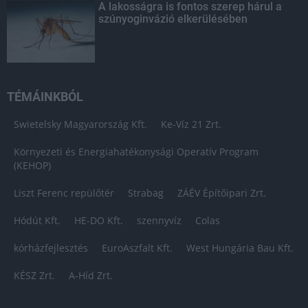
A lakosságra is fontos szerep hárul a
szúnyoginvázió elkerülésében
TÉMÁINKBÓL
Swietelsky Magyarország Kft.
Ke-Víz 21 Zrt.
Környezeti és Energiahatékonysági Operatív Program
(KEHOP)
Liszt Ferenc repülőtér
Strabag
ZÁÉV Építőipari Zrt.
Hódút Kft.
HE-DO Kft.
szennyvíz
Colas
kórházfejlesztés
EuroAszfalt Kft.
West Hungária Bau Kft.
KÉSZ Zrt.
A-Híd Zrt.