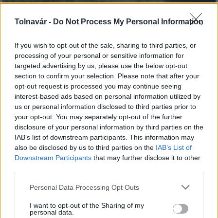
Tolnavár -
Do Not Process My Personal Information
Az atomerőmű egyetlen hatása a környezetre, hogy a
If you wish to opt-out of the sale, sharing to third parties, or
Duna vizét némileg felmelegíti
processing of your personal or sensitive information for
targeted advertising by us, please use the below opt-out
section to confirm your selection. Please note that after your
opt-out request is processed you may continue seeing
interest-based ads based on personal information utilized by
us or personal information disclosed to third parties prior to
your opt-out. You may separately opt-out of the further
disclosure of your personal information by third parties on the
MAGYAR ÉPÍTŐK
IAB’s list of downstream participants. This information may
also be disclosed by us to third parties on the
IAB’s List of
Útépítés
Downstream Participants
that may further disclose it to other
third parties.
Please note that this website/app uses one or more Google
Personal Data Processing Opt Outs
services and may gather and store information including but
not limited to your visit or usage behaviour. You may click to
I want to opt-out of the Sharing of my
personal data.
grant or deny consent to Google and its third-party tags to