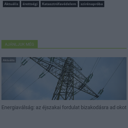
Aktuális
érettségi
Katasztrófavédelem
szirénapróba
AJÁNLJUK MÉG
Aktuális
Energiaválság: az éjszakai fordulat bizakodásra ad okot