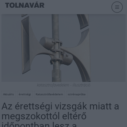
katasztrofavedelem - illusztráció
Aktuális
érettségi
Katasztrófavédelem
szirénapróba
Az érettségi vizsgák miatt a
megszokottól eltérő
időpontban lesz a