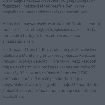
BM Országos Katasztrófavédelmi Főigazgatóság (OKF)
főigazgatói intézkedésének megfelelően Tolna
megyében is havi rendszerességgel tesztelni kell.
Május 4-én magyar nyelv- és irodalomból adnak számot
tudásukról az érettségiző középiskolás diákok, ezért a
hónap első hétfőjére tervezett szirénapróba
elhalasztásra kerül.
2020. május 11-én, hétfőn a Tolna megyei Pincehelyen
található a Monitoring és Lakossági Riasztó Rendszer
(MoLaRi) próbája délelőtt 11 óra 00-kor veszi kezdetét,
míg a Paks harminc kilométeres körzetében működő
Lakossági Tájékoztató és Riasztó Rendszer (LTRR)
szirénáit délután 13 óra 00 perckor hallhatjuk
megszólalni. A változás egyedül a májusi hónapot érinti,
júniustól a szirénapróba minden hónap első hétfőjén
lesz hallható.