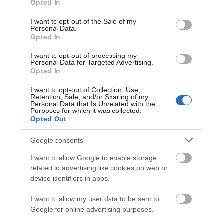
Opted In
use your data for below specified purposes in below Google
consent section.
I want to opt-out of the Sale of my
Personal Data.
Opted In
I want to opt-out of processing my
Personal Data for Targeted Advertising.
HE-DO
BKK
KM Építő Kft.
Főmterv Mérnöki Tervező Zrt.
Opted In
Látványos építési szakasz indult be a Flórián téri
I want to opt-out of Collection, Use,
felüljárón
Retention, Sale, and/or Sharing of my
Personal Data that Is Unrelated with the
A tartós nyári hőség jelentős kihívás elé állítja a KM Építőt,
Purposes for which it was collected.
ennek ellenére folyamatosan halad az aszfaltozás.
Opted Out
Google consents
Paks II.: Mit jelent az 5. blokk új
mérföldköve a felülvizsgálat
I want to allow Google to enable storage
árnyékában?
related to advertising like cookies on web or
device identifiers in apps.
Elkészült a Liszt Ferenc repülőtér
I want to allow my user data to be sent to
közelében lévő logisztikai bázis út- és
Google for online advertising purposes.
közműhálózatának fejlesztése