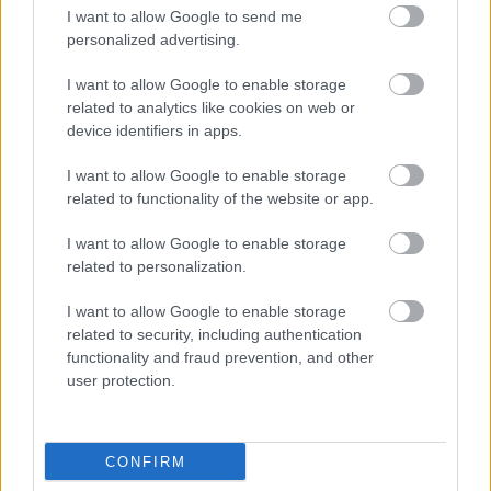
I want to allow Google to send me
personalized advertising.
Látlelet a hazai víziközművekről?
I want to allow Google to enable storage
Egyetlen, fél évszázados vezetéken
múlt Bicske vízellátása
related to analytics like cookies on web or
device identifiers in apps.
I want to allow Google to enable storage
Épített öröksége megújításával is készül
related to functionality of the website or app.
Mohács a csata ötszázadik
évfordulójára
I want to allow Google to enable storage
related to personalization.
I want to allow Google to enable storage
related to security, including authentication
functionality and fraud prevention, and other
HÍRLEVÉL
user protection.
Név
CONFIRM