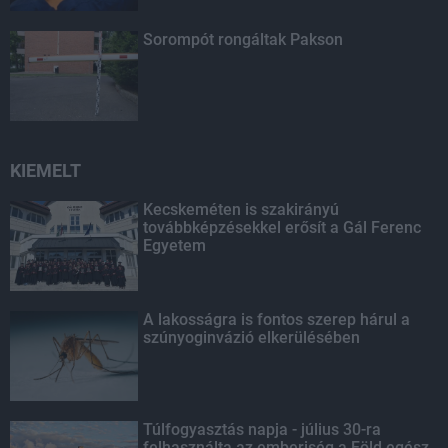
Sorompót rongáltak Pakson
KIEMELT
Kecskeméten is szakirányú
továbbképzésekkel erősít a Gál Ferenc
Egyetem
A lakosságra is fontos szerep hárul a
szúnyoginvázió elkerülésében
Túlfogyasztás napja - július 30-ra
felhasználta az emberiség a Föld egész