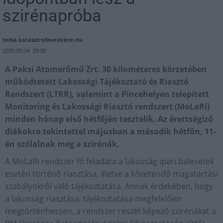
szirénapróba
tolna.katasztrofavedelem.hu
2020.05.04. 20:00
A Paksi Atomerőmű Zrt. 30 kilométeres körzetében
működtetett Lakossági Tájékoztató és Riasztó
Rendszert (LTRR), valamint a Pincehelyen telepített
Monitoring és Lakossági Riasztó rendszert (MoLaRi)
minden hónap első hétfőjén tesztelik. Az érettségiző
diákokra tekintettel májusban a második hétfőn, 11-
én szólalnak meg a szirénák.
A MoLaRi rendszer fő feladata a lakosság ipari balesetek
esetén történő riasztása, illetve a követendő magatartási
szabályokról való tájékoztatása. Annak érdekében, hogy
a lakosság riasztása, tájékoztatása megfelelően
megtörténhessen, a rendszer részét képező szirénákat a