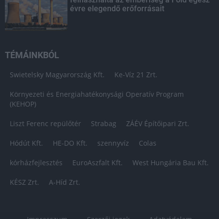
évre elegendő erőforrásait
TÉMÁINKBÓL
Swietelsky Magyarország Kft.
Ke-Víz 21 Zrt.
Környezeti és Energiahatékonysági Operatív Program
(KEHOP)
Liszt Ferenc repülőtér
Strabag
ZÁÉV Építőipari Zrt.
Hódút Kft.
HE-DO Kft.
szennyvíz
Colas
kórházfejlesztés
EuroAszfalt Kft.
West Hungária Bau Kft.
KÉSZ Zrt.
A-Híd Zrt.