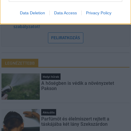
E-mail cím
Data Deletion
Data Access
Privacy Policy
Feliratkozom a hírlevélre és elfogadom az
adatvédelmi
szabályzatot!
FELIRATKOZÁS
LEGNÉZETTEBB
Helyi hírek
A hőségben is védik a növényzetet
Pakson
Aktuális
Parfümöt és élelmiszert rejtett a
táskájába két lány Szekszárdon