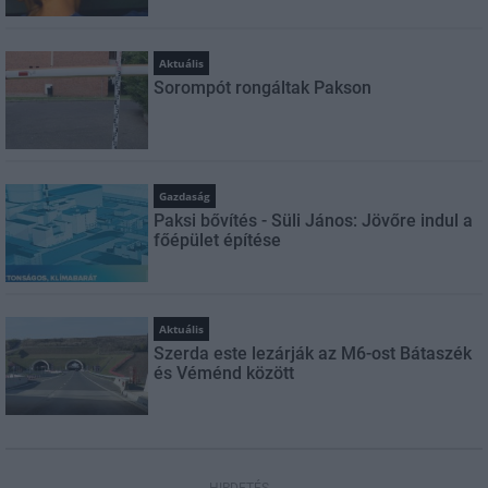
Aktuális
Sorompót rongáltak Pakson
Gazdaság
Paksi bővítés - Süli János: Jövőre indul a
főépület építése
Aktuális
Szerda este lezárják az M6-ost Bátaszék
és Véménd között