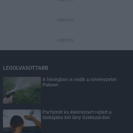
HIRDETÉS
HIRDETÉS
HIRDETÉS
LEGOLVASOTTABB
A hőségben is védik a növényzetet
Pakson
Parfümöt és élelmiszert rejtett a
táskájába két lány Szekszárdon