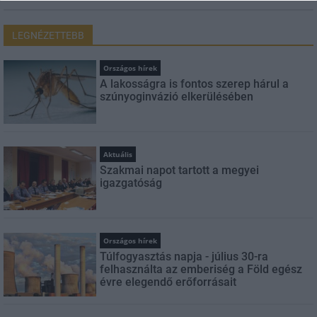
LEGNÉZETTEBB
Országos hírek
A lakosságra is fontos szerep hárul a
szúnyoginvázió elkerülésében
Aktuális
Szakmai napot tartott a megyei
igazgatóság
Országos hírek
Túlfogyasztás napja - július 30-ra
felhasználta az emberiség a Föld egész
évre elegendő erőforrásait