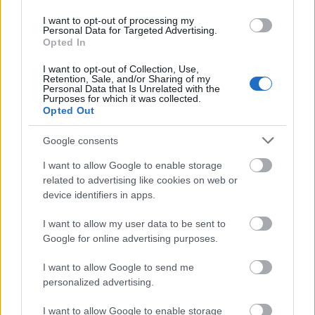
Budapest Aerozone területén megvalósult vízellátó, szenny- és
I want to opt-out of processing my
csapadékvíz-elvezető rendszerek, az út- és külső elektromos
Personal Data for Targeted Advertising.
hálózat kiépítés a legújabb, logisztikai csarnok kiszolgálását
Opted In
szolgálja.
I want to opt-out of Collection, Use,
Retention, Sale, and/or Sharing of my
Látlelet a hazai víziközművekről?
Personal Data that Is Unrelated with the
Egyetlen, fél évszázados vezetéken
Purposes for which it was collected.
múlt Bicske vízellátása
Opted Out
Google consents
Épített öröksége megújításával is készül
I want to allow Google to enable storage
Mohács a csata ötszázadik
related to advertising like cookies on web or
évfordulójára
device identifiers in apps.
I want to allow my user data to be sent to
Google for online advertising purposes.
A tengerfenék alatt négy óriáskábellel
kötik össze Spanyolország és
Franciaország villamosenergia-
I want to allow Google to send me
hálózatát
personalized advertising.
I want to allow Google to enable storage