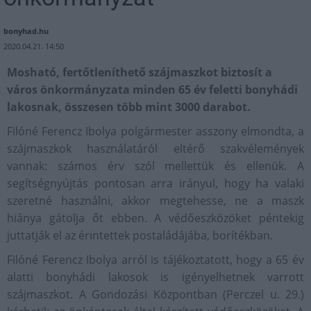
bonyhad.hu
2020.04.21. 14:50
Mosható, fertőtleníthető szájmaszkot biztosít a
város önkormányzata minden 65 év feletti bonyhádi
lakosnak, összesen több mint 3000 darabot.
Filóné Ferencz Ibolya polgármester asszony elmondta, a
szájmaszkok használatáról eltérő szakvélemények
vannak: számos érv szól mellettük és ellenük. A
segítségnyújtás pontosan arra irányul, hogy ha valaki
szeretné használni, akkor megtehesse, ne a maszk
hiánya gátolja őt ebben. A védőeszközöket péntekig
juttatják el az érintettek postaládájába, borítékban.
Filóné Ferencz Ibolya arról is tájékoztatott, hogy a 65 év
alatti bonyhádi lakosok is igényelhetnek varrott
szájmaszkot. A Gondozási Központban (Perczel u. 29.)