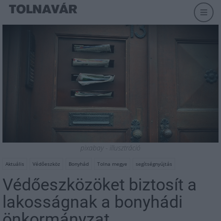
pixabay - illusztráció
Aktuális
Védőeszköz
Bonyhád
Tolna megye
segítségnyújtás
Védőeszközöket biztosít a
lakosságnak a bonyhádi
önkormányzat