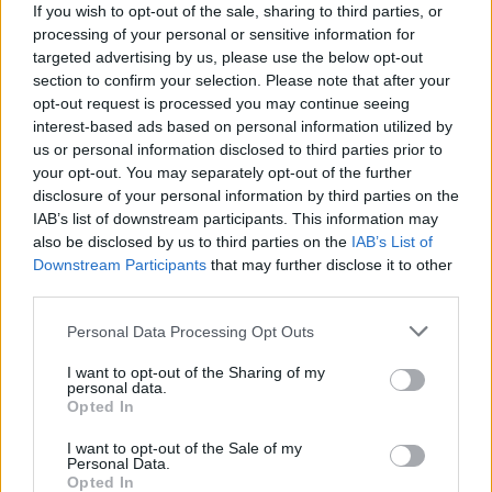
If you wish to opt-out of the sale, sharing to third parties, or
MAGYAR ÉPÍTŐK
processing of your personal or sensitive information for
targeted advertising by us, please use the below opt-out
Mi épül?
section to confirm your selection. Please note that after your
opt-out request is processed you may continue seeing
interest-based ads based on personal information utilized by
us or personal information disclosed to third parties prior to
your opt-out. You may separately opt-out of the further
disclosure of your personal information by third parties on the
IAB’s list of downstream participants. This information may
also be disclosed by us to third parties on the
IAB’s List of
Downstream Participants
that may further disclose it to other
third parties.
Please note that this website/app uses one or more Google
Personal Data Processing Opt Outs
services and may gather and store information including but
útépítés
logisztikai központ
Colas
Colas Alterra Zrt.
not limited to your visit or usage behaviour. You may click to
I want to opt-out of the Sharing of my
personal data.
grant or deny consent to Google and its third-party tags to
Elkészült a Liszt Ferenc repülőtér közelében lévő
Opted In
use your data for below specified purposes in below Google
logisztikai bázis út- és közműhálózatának fejlesztése
consent section.
I want to opt-out of the Sale of my
Komplex infrastruktúra-rendszert épített a Colas Alterra Zrt. a
Personal Data.
Liszt Ferenc Nemzetközi Repülőtér közelében. A VGP Park
Opted In