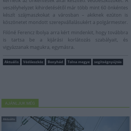
kérhetik az önkéntesek által készített védőeszközöket. A
veszélyhelyzet kihirdetésétől már több mint 60 önkéntes
készít szájmaszkokat a városban – akiknek ezúton is
köszönetet mondott szerepvállalásukért a polgármester.
Filóné Ferencz Ibolya arra kért mindenkit, hogy továbbra
is tartsa be a kijárási korlátozás szabályait, és
vigyázzanak magukra, egymásra.
Aktuális
Védőeszköz
Bonyhád
Tolna megye
segítségnyújtás
AJÁNLJUK MÉG
Aktuális