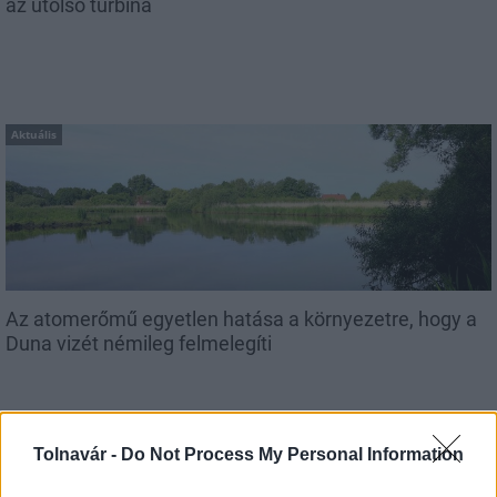
az utolsó turbina
Aktuális
Az atomerőmű egyetlen hatása a környezetre, hogy a
Duna vizét némileg felmelegíti
Tolnavár -
Do Not Process My Personal Information