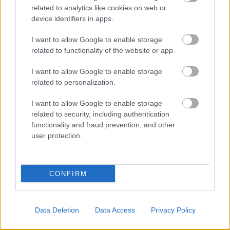
Még több zöld, még több virág és új
related to analytics like cookies on web or
játszótér Debrecen egyik legfontosabb
device identifiers in apps.
terén
I want to allow Google to enable storage
related to functionality of the website or app.
I want to allow Google to enable storage
related to personalization.
HÍRLEVÉL
I want to allow Google to enable storage
Név
related to security, including authentication
functionality and fraud prevention, and other
user protection.
E-mail cím
CONFIRM
Feliratkozom a hírlevélre és elfogadom az
adatvédelmi
szabályzatot!
Data Deletion
Data Access
Privacy Policy
FELIRATKOZÁS