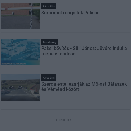
Aktuális
Sorompót rongáltak Pakson
Gazdaság
Paksi bővítés - Süli János: Jövőre indul a
főépület építése
Aktuális
Szerda este lezárják az M6-ost Bátaszék
és Véménd között
HIRDETÉS