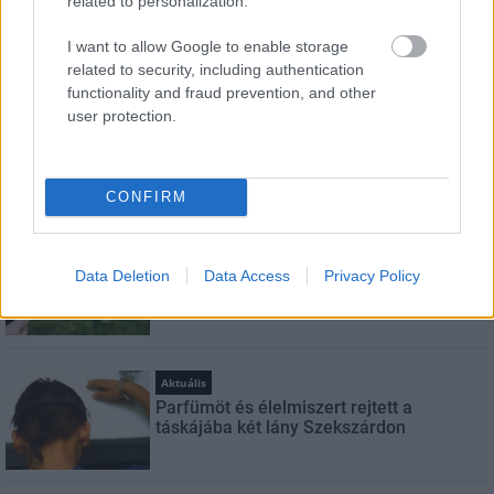
related to personalization.
Feliratkozom a hírlevélre és elfogadom az
adatvédelmi
I want to allow Google to enable storage
szabályzatot!
related to security, including authentication
functionality and fraud prevention, and other
FELIRATKOZÁS
user protection.
LEGNÉZETTEBB
CONFIRM
Helyi hírek
A hőségben is védik a növényzetet
Data Deletion
Data Access
Privacy Policy
Pakson
Aktuális
Parfümöt és élelmiszert rejtett a
táskájába két lány Szekszárdon