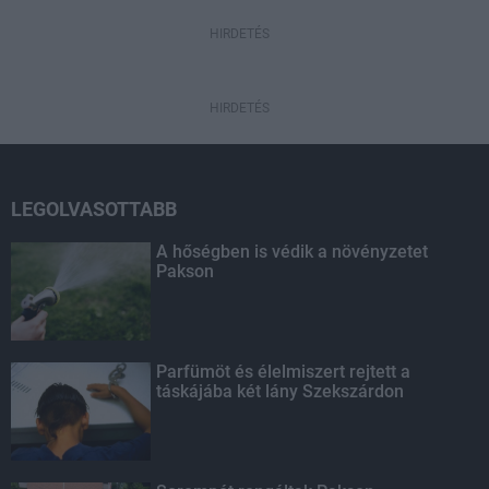
HIRDETÉS
HIRDETÉS
LEGOLVASOTTABB
A hőségben is védik a növényzetet
Pakson
Parfümöt és élelmiszert rejtett a
táskájába két lány Szekszárdon