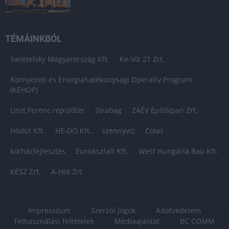
TÉMÁINKBÓL
Swietelsky Magyarország Kft.
Ke-Víz 21 Zrt.
Környezeti és Energiahatékonysági Operatív Program
(KEHOP)
Liszt Ferenc repülőtér
Strabag
ZÁÉV Építőipari Zrt.
Hódút Kft.
HE-DO Kft.
szennyvíz
Colas
kórházfejlesztés
EuroAszfalt Kft.
West Hungária Bau Kft.
KÉSZ Zrt.
A-Híd Zrt.
Impresszum
Szerzői jogok
Adatvédelem
Felhasználási feltételek
Médiaajánlat
BC COMM