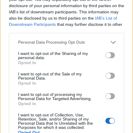
disclosure of your personal information by third parties on the
IAB’s list of downstream participants. This information may
also be disclosed by us to third parties on the
IAB’s List of
Downstream Participants
that may further disclose it to other
HE-DO
BKK
KM Építő Kft.
Főmterv Mérnöki Tervező Zrt.
third parties.
Látványos építési szakasz indult be a Flórián téri
Please note that this website/app uses one or more Google
Personal Data Processing Opt Outs
felüljárón
services and may gather and store information including but
not limited to your visit or usage behaviour. You may click to
I want to opt-out of the Sharing of my
A tartós nyári hőség jelentős kihívás elé állítja a KM Építőt,
personal data.
grant or deny consent to Google and its third-party tags to
ennek ellenére folyamatosan halad az aszfaltozás.
Opted In
use your data for below specified purposes in below Google
consent section.
I want to opt-out of the Sale of my
Paks II.: Mit jelent az 5. blokk új
Personal Data.
mérföldköve a felülvizsgálat
Opted In
árnyékában?
I want to opt-out of processing my
Personal Data for Targeted Advertising.
Opted In
Elkészült a Liszt Ferenc repülőtér
közelében lévő logisztikai bázis út- és
I want to opt-out of Collection, Use,
közműhálózatának fejlesztése
Retention, Sale, and/or Sharing of my
Personal Data that Is Unrelated with the
Purposes for which it was collected.
Opted Out