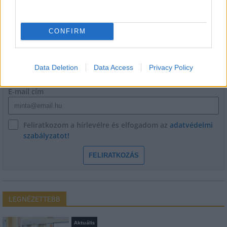
HÍRLEVÉL
CONFIRM
Név
Data Deletion
Data Access
Privacy Policy
E-mail cím
Feliratkozom a hírlevélre és elfogadom az
adatvédelmi
szabályzatot!
FELIRATKOZÁS
LEGNÉZETTEBB
Aktuális