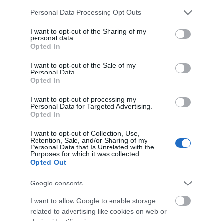
Please note that this website/app uses one or more Google
Personal Data Processing Opt Outs
services and may gather and store information including but
Mi épül?
not limited to your visit or usage behaviour. You may click to
I want to opt-out of the Sharing of my
personal data.
grant or deny consent to Google and its third-party tags to
Opted In
use your data for below specified purposes in below Google
consent section.
I want to opt-out of the Sale of my
Personal Data.
Opted In
I want to opt-out of processing my
Personal Data for Targeted Advertising.
Opted In
I want to opt-out of Collection, Use,
Retention, Sale, and/or Sharing of my
Personal Data that Is Unrelated with the
Purposes for which it was collected.
Hódmezővásárhely
iskolaépítés
FERROÉP Zrt.
oktatási beruházás
Opted Out
Másfélszeresére bővítik Hódmezővásárhely jó hírű
református iskoláját
Google consents
A Szőnyi Benjámin Általános Iskola fejlesztését a FERROÉP
I want to allow Google to enable storage
kivitelezheti; a munkák csaknem egy évig tartanak majd.
related to advertising like cookies on web or