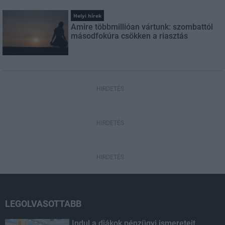
Helyi hírek
Amire többmillióan vártunk: szombattól
másodfokúra csökken a riasztás
HIRDETÉS
HIRDETÉS
HIRDETÉS
LEGOLVASOTTABB
Indul a diákok pénzügyi ismereteit