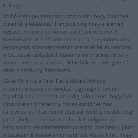
költséget.
Szabó Péter polgármester azt mondta, hogy örömmel
fogadták a felajánlást. Hangsúlyozta, hogy a jelenlegi
helyzetben kiemelten fontos az idősek védelme. A
berendezést az Életfa Idősek Otthona és Gondozóháza
legnagyobb közösségi terében szerelték fel, és nemcsak
most tesz jó szolgálatot, hanem a koronavírus-járvány
után is, mivel más vírusok, illetve baktériumok, gombák
ellen is hatékony, fűzte hozzá.
Kávási Brigitta, a Paksi Életfa Idősek Otthona
intézményvezetője elmondta, hogy nagy örömmel
fogadták a berendezést, az pedig külön öröm, hogy más
vírusok ellen is hatékony, hiszen küzdöttek már
calicivírus- és rotavírus-fertőzéssel. Arról is beszélt, hogy
járványhelyzetben más rendben kell dolgozniuk,
kétóránként végigfertőtlenítik az egész intézményt, plusz
műszakban is jönnek a munkatársak. Arra is kitért, hogy