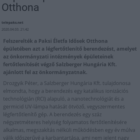
Otthona
telepaks.net
2020.04.03. 21:42
Felszerelték a Paksi Életfa Idősek Otthona
épületében azt a légfertőtlenítő berendezést, amelyet
az önkormányzati intézmények épületeinek
fertőtlenítését végző Salzberger Hungária Kft.
ajánlott fel az önkormányzatnak.
Drozgyik Péter, a Salzberger Hungária Kft. tulajdonosa
elmondta, hogy a berendezés egy katalikus ionizációs
technológián (RCI) alapuló, a nanotechnológiát és a
germicid UV-lámpa hatását ötvöző, vegyszermentes
légfertőtlenítő gép. A berendezés egy száz
négyzetméteres helyiség folyamatos fertőtlenítésére
alkalmas, megszakítás nélküli működésben egy év múlva
válik időszerűvé a karbantartása, ami nem jelent nagy