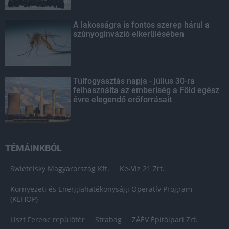
A lakosságra is fontos szerep hárul a
szúnyoginvázió elkerülésében
Túlfogyasztás napja - július 30-ra
felhasználta az emberiség a Föld egész
évre elegendő erőforrásait
TÉMÁINKBÓL
Swietelsky Magyarország Kft.
Ke-Víz 21 Zrt.
Környezeti és Energiahatékonysági Operatív Program
(KEHOP)
Liszt Ferenc repülőtér
Strabag
ZÁÉV Építőipari Zrt.