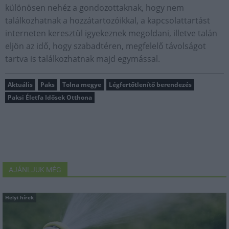
különösen nehéz a gondozottaknak, hogy nem
találkozhatnak a hozzátartozóikkal, a kapcsolattartást
interneten keresztül igyekeznek megoldani, illetve talán
eljön az idő, hogy szabadtéren, megfelelő távolságot
tartva is találkozhatnak majd egymással.
Aktuális
Paks
Tolna megye
Légfertőtlenítő berendezés
Paksi Életfa Idősek Otthona
AJÁNLJUK MÉG
Helyi hírek