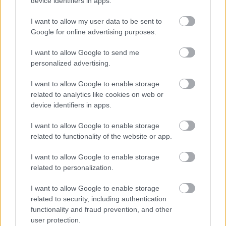
device identifiers in apps.
Látványos építési szakasz indult be a
Flórián téri felüljárón
I want to allow my user data to be sent to
Google for online advertising purposes.
I want to allow Google to send me
personalized advertising.
Paks II.: Mit jelent az 5. blokk új
mérföldköve a felülvizsgálat
árnyékában?
I want to allow Google to enable storage
related to analytics like cookies on web or
device identifiers in apps.
Elkészült a Liszt Ferenc repülőtér
I want to allow Google to enable storage
közelében lévő logisztikai bázis út- és
related to functionality of the website or app.
közműhálózatának fejlesztése
I want to allow Google to enable storage
related to personalization.
Látlelet a hazai víziközművekről?
Egyetlen, fél évszázados vezetéken
I want to allow Google to enable storage
múlt Bicske vízellátása
related to security, including authentication
functionality and fraud prevention, and other
user protection.