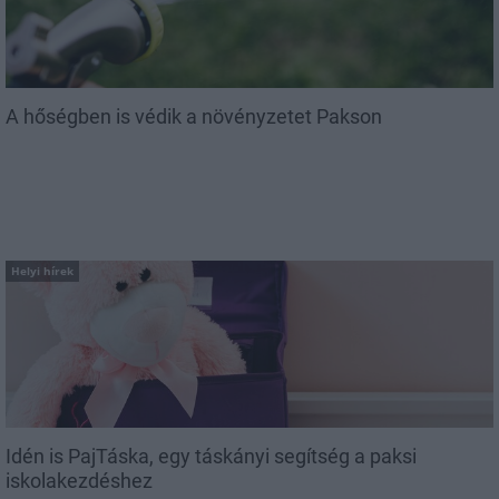
A hőségben is védik a növényzetet Pakson
Helyi hírek
Idén is PajTáska, egy táskányi segítség a paksi
iskolakezdéshez