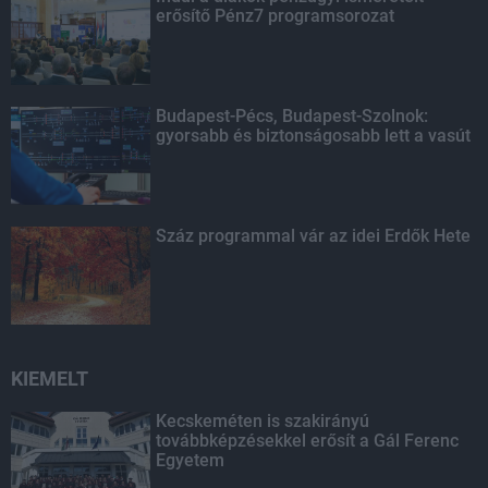
erősítő Pénz7 programsorozat
Budapest-Pécs, Budapest-Szolnok:
gyorsabb és biztonságosabb lett a vasút
Száz programmal vár az idei Erdők Hete
KIEMELT
Kecskeméten is szakirányú
továbbképzésekkel erősít a Gál Ferenc
Egyetem