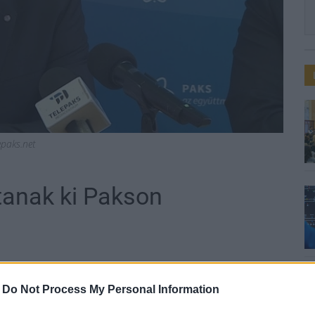
epaks.net
tanak ki Pakson
sági karanténként használható lakásokká, az
-
Do Not Process My Personal Information
t el.