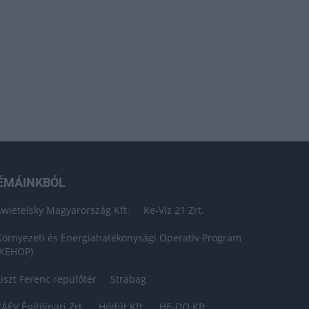
ÉMÁINKBÓL
Swietelsky Magyarország Kft.
Ke-Víz 21 Zrt.
Környezeti és Energiahatékonysági Operatív Program
(KEHOP)
Liszt Ferenc repülőtér
Strabag
ZÁÉV Építőipari Zrt.
Hódút Kft.
HE-DO Kft.