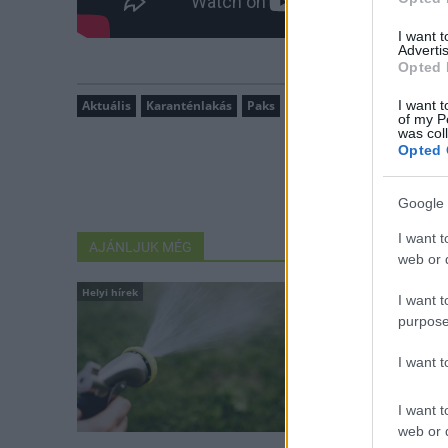
I want 
Advertis
Opted 
I want t
Aktuális
Karanténlakás
Paks
Tolna megye
bérlakás
of my P
was col
Opted 
Google 
I want t
AJÁNLJUK MÉG
web or d
Helyi hírek
Helyi hírek
I want t
purpose
I want 
I want t
web or d