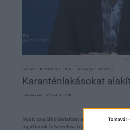
tel
Aktuális
Karanténlakás
Paks
Tolna megye
bérlakás
Karanténlakásokat alakí
telepaks.net
2020.04.04. 21:00
Nyolc szociális bérlakást alakítanak át ható
Tolnavár 
ingatlanok felszerelése tegnap reggel kezdődöt