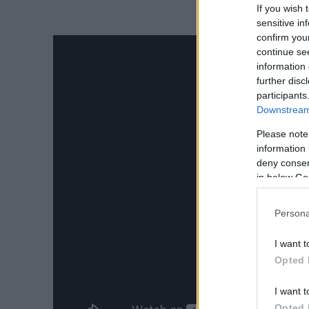
If you wish 
sensitive in
confirm you
continue se
information 
further disc
participants
Downstream 
Please note
information 
deny consent
in below Go
Persona
I want t
Opted 
I want t
Opted 