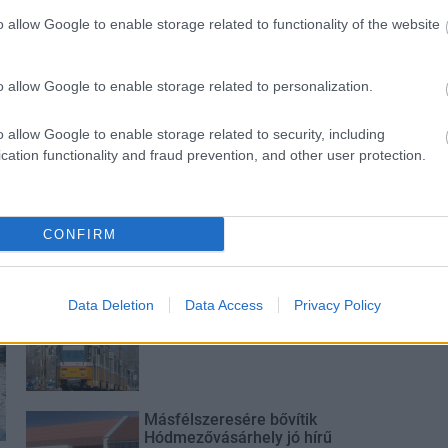
ka, egy táskányi
Energiaválság: az éjszakai
o allow Google to enable storage related to functionality of the website
si
fordulat bizakodásra ad okot
hez
o allow Google to enable storage related to personalization.
o allow Google to enable storage related to security, including
cation functionality and fraud prevention, and other user protection.
M1 bővítés: már zajlik a teljesen új
Bicske Kelet csomópont építése
CONFIRM
Data Deletion
Data Access
Privacy Policy
Új gyalogosátkelők és jelzőlámpás
csomópont épül Angyalföldön
Másfélszeresére bővítik
Hódmezővásárhely jó hírű