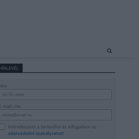
HÍRLEVÉL
Név
E-mail cím
Feliratkozom a hírlevélre és elfogadom az
adatvédelmi szabályzatot!