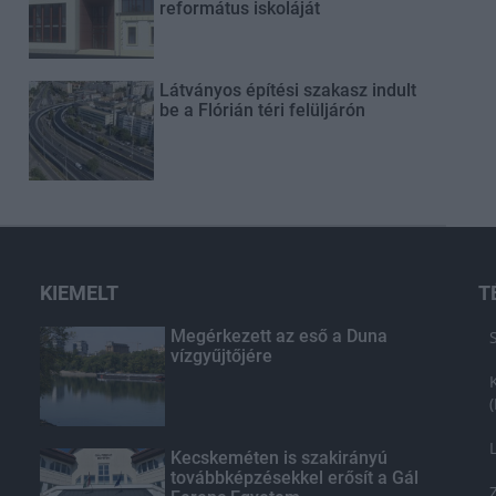
református iskoláját
Látványos építési szakasz indult
be a Flórián téri felüljárón
KIEMELT
T
Megérkezett az eső a Duna
vízgyűjtőjére
Kecskeméten is szakirányú
továbbképzésekkel erősít a Gál