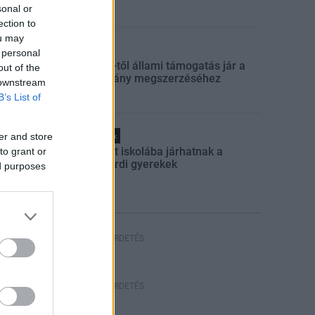
sonal or
ection to
ou may
Aktuális
 personal
Július 1-től állami támogatás jár a
out of the
jogosítvány megszerzéséhez
 downstream
B’s List of
er and store
Helyi hírek
Felújított iskolába járhatnak a
to grant or
szekszárdi gyerekek
ed purposes
HIRDETÉS
HIRDETÉS