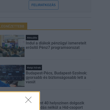
FELIRATKOZÁS
LEGNÉZETTEBB
Aktuális
Indul a diákok pénzügyi ismereteit
erősítő Pénz7 programsorozat
Helyi hírek
Budapest-Pécs, Budapest-Szolnok:
gyorsabb és biztonságosabb lett a
vasút
Gazdaság
Több mint 40 helyszínen dolgozik
fennakadás nélkül a Híd-csoport