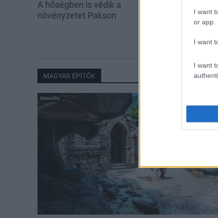
A hőségben is védik a
Idén is PajTás
I want t
növényzetet Pakson
segítség a pak
or app.
iskolakezdés
I want t
I want t
authenti
MAGYAR ÉPÍTŐK
Aktuális