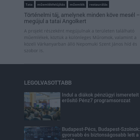
Tata
műemlékfelújítás
műemlék
restaurálás
Történelmi táj, amelynek minden köve mesél –
megújul a tatai Angolkert
A projekt részeként megújulnak a területen található
műemlékek, köztük a különleges Műromok, valamint a
közeli Várkanyarban álló Nepomuki Szent János híd és
szobor is.
LEGOLVASOTTABB
Indul a diákok pénzügyi ismereteit
erősítő Pénz7 programsorozat
Budapest-Pécs, Budapest-Szolnok:
gyorsabb és biztonságosabb lett a