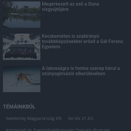
Megérkezett az eső a Duna
vízgyűjtőjére
Kecskeméten is szakirányú
továbbképzésekkel erősít a Gál Ferenc
Egyetem
A lakosságra is fontos szerep hárul a
szúnyoginvázió elkerülésében
TÉMÁINKBÓL
Swietelsky Magyarország Kft.
Ke-Víz 21 Zrt.
Környezeti és Energiahatékonysági Operatív Program