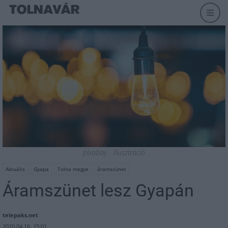
pixabay - illusztráció
Aktuális
Gyapa
Tolna megye
áramszünet
Áramszünet lesz Gyapán
telepaks.net
2020.04.16. 15:01