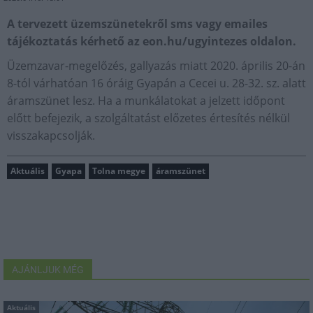
A tervezett üzemszünetekről sms vagy emailes
tájékoztatás kérhető az eon.hu/ugyintezes oldalon.
Üzemzavar-megelőzés, gallyazás miatt 2020. április 20-án
8-tól várhatóan 16 óráig Gyapán a Cecei u. 28-32. sz. alatt
áramszünet lesz. Ha a munkálatokat a jelzett időpont
előtt befejezik, a szolgáltatást előzetes értesítés nélkül
visszakapcsolják.
Aktuális
Gyapa
Tolna megye
áramszünet
AJÁNLJUK MÉG
Aktuális