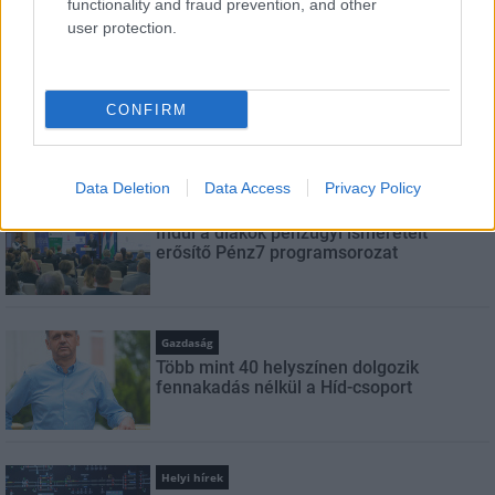
functionality and fraud prevention, and other
LEGNÉZETTEBB
user protection.
Helyi hírek
Felújított üzletet nyitott Szekszárdon az
CONFIRM
Auchan
Data Deletion
Data Access
Privacy Policy
Aktuális
Indul a diákok pénzügyi ismereteit
erősítő Pénz7 programsorozat
Gazdaság
Több mint 40 helyszínen dolgozik
fennakadás nélkül a Híd-csoport
Helyi hírek