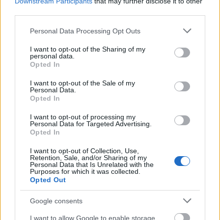
Tizenegy meglévő csomópontot korszerűsít és négy új,
Downstream Participants
that may further disclose it to other
különszintű csomópontot hoz létre az MKIF az M1-es
third parties.
bővítésénél.
Please note that this website/app uses one or more Google
Personal Data Processing Opt Outs
services and may gather and store information including but
Új gyalogosátkelők és jelzőlámpás
not limited to your visit or usage behaviour. You may click to
I want to opt-out of the Sharing of my
csomópont épül Angyalföldön
personal data.
grant or deny consent to Google and its third-party tags to
Opted In
use your data for below specified purposes in below Google
consent section.
I want to opt-out of the Sale of my
Personal Data.
Opted In
Másfélszeresére bővítik
Hódmezővásárhely jó hírű református
iskoláját
I want to opt-out of processing my
Personal Data for Targeted Advertising.
Opted In
I want to opt-out of Collection, Use,
Látványos építési szakasz indult be a
Retention, Sale, and/or Sharing of my
Flórián téri felüljárón
Personal Data that Is Unrelated with the
Purposes for which it was collected.
Opted Out
Google consents
Paks II.: Mit jelent az 5. blokk új
mérföldköve a felülvizsgálat
I want to allow Google to enable storage