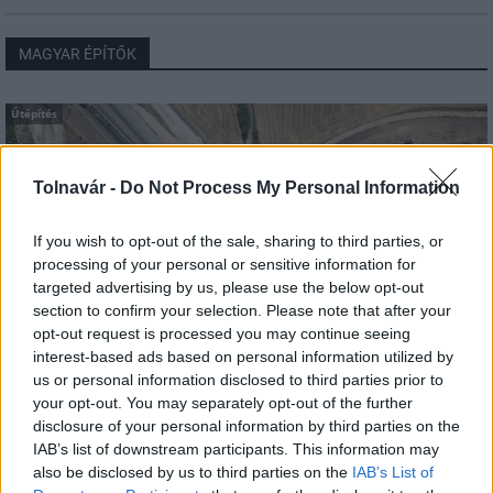
MAGYAR ÉPÍTŐK
Útépítés
Tolnavár -
Do Not Process My Personal Information
If you wish to opt-out of the sale, sharing to third parties, or
processing of your personal or sensitive information for
targeted advertising by us, please use the below opt-out
section to confirm your selection. Please note that after your
opt-out request is processed you may continue seeing
interest-based ads based on personal information utilized by
us or personal information disclosed to third parties prior to
autópálya
útépítés
M1-es autópálya
Bicske
your opt-out. You may separately opt-out of the further
disclosure of your personal information by third parties on the
M1 bővítés: már zajlik a teljesen új Bicske Kelet
IAB’s list of downstream participants. This information may
csomópont építése
also be disclosed by us to third parties on the
IAB’s List of