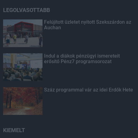
LEGOLVASOTTABB
Felújított üzletet nyitott Szekszárdon az
Auchan
Indul a diákok pénzügyi ismereteit
erősítő Pénz7 programsorozat
Száz programmal vár az idei Erdők Hete
KIEMELT