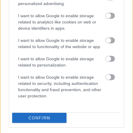
Paks II.: Mit jelent az 5. blokk új
personalized advertising.
mérföldköve a felülvizsgálat
árnyékában?
I want to allow Google to enable storage
related to analytics like cookies on web or
device identifiers in apps.
Elkészült a Liszt Ferenc repülőtér
I want to allow Google to enable storage
közelében lévő logisztikai bázis út- és
közműhálózatának fejlesztése
related to functionality of the website or app.
I want to allow Google to enable storage
related to personalization.
I want to allow Google to enable storage
HÍRLEVÉL
related to security, including authentication
functionality and fraud prevention, and other
user protection.
Név
CONFIRM
E-mail cím