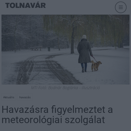
MTI Fotó: Bodnár Boglárka - illusztráció
Aktuális
havazás
Havazásra figyelmeztet a
meteorológiai szolgálat