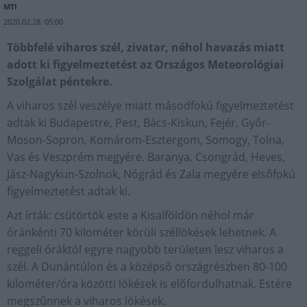
MTI
2020.02.28. 05:00
Többfelé viharos szél, zivatar, néhol havazás miatt
adott ki figyelmeztetést az Országos Meteorológiai
Szolgálat péntekre.
A viharos szél veszélye miatt másodfokú figyelmeztetést
adtak ki Budapestre, Pest, Bács-Kiskun, Fejér, Győr-
Moson-Sopron, Komárom-Esztergom, Somogy, Tolna,
Vas és Veszprém megyére. Baranya, Csongrád, Heves,
Jász-Nagykun-Szolnok, Nógrád és Zala megyére elsőfokú
figyelmeztetést adtak ki.
Azt írták: csütörtök este a Kisalföldön néhol már
óránkénti 70 kilométer körüli széllökések lehetnek. A
reggeli óráktól egyre nagyobb területen lesz viharos a
szél. A Dunántúlon és a középső országrészben 80-100
kilométer/óra közötti lökések is előfordulhatnak. Estére
megszűnnek a viharos lökések.