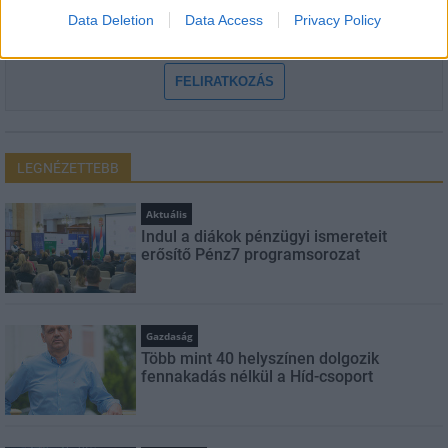
Feliratkozom a hírlevélre és elfogadom az
adatvédelmi
Data Deletion
Data Access
Privacy Policy
szabályzatot!
FELIRATKOZÁS
LEGNÉZETTEBB
Aktuális
Indul a diákok pénzügyi ismereteit
erősítő Pénz7 programsorozat
Gazdaság
Több mint 40 helyszínen dolgozik
fennakadás nélkül a Híd-csoport