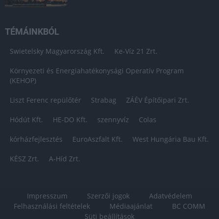
TÉMÁINKBÓL
Swietelsky Magyarország Kft.
Ke-Víz 21 Zrt.
Környezeti és Energiahatékonysági Operatív Program
(KEHOP)
Liszt Ferenc repülőtér
Strabag
ZÁÉV Építőipari Zrt.
Hódút Kft.
HE-DO Kft.
szennyvíz
Colas
kórházfejlesztés
EuroAszfalt Kft.
West Hungária Bau Kft.
KÉSZ Zrt.
A-Híd Zrt.
Impresszum
Szerzői jogok
Adatvédelem
Felhasználási feltételek
Médiaajánlat
BC COMM
Süti beállítások