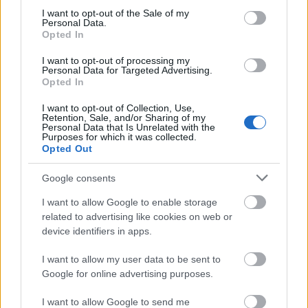
consent section.
I want to opt-out of the Sale of my
Personal Data.
Angyalföld
Budapest
villamos
gyalogosátkelőhely
Opted In
Új gyalogosátkelők és jelzőlámpás csomópont épül
I want to opt-out of processing my
Angyalföldön
Personal Data for Targeted Advertising.
Opted In
A Béke utca és a Tahi utca kereszteződésében új gyalogos-
átkelőhelyek létesülnek, ehhez pedig átépítik a villamospályát
I want to opt-out of Collection, Use,
és teljesen új jelzőlámpás forgalomirányítási rendszert is
Retention, Sale, and/or Sharing of my
Personal Data that Is Unrelated with the
kiépítenek.
Purposes for which it was collected.
Opted Out
Másfélszeresére bővítik
Hódmezővásárhely jó hírű református
Google consents
iskoláját
I want to allow Google to enable storage
related to advertising like cookies on web or
device identifiers in apps.
Látványos építési szakasz indult be a
Flórián téri felüljárón
I want to allow my user data to be sent to
Google for online advertising purposes.
I want to allow Google to send me