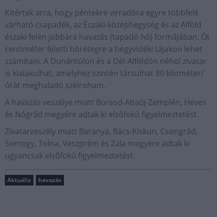
Kitértek arra, hogy péntekre virradóra egyre többfelé
várható csapadék, az Északi-középhegység és az Alföld
északi felén jobbára havazás (tapadó hó) formájában. Öt
centiméter feletti hórétegre a hegyvidéki tájakon lehet
számítani. A Dunántúlon és a Dél-Alföldön néhol zivatar
is kialakulhat, amelyhez szintén társulhat 80 kilométer/
órát meghaladó szélroham.
A havazás veszélye miatt Borsod-Abaúj-Zemplén, Heves
és Nógrád megyére adtak ki elsőfokú figyelmeztetést.
Zivatarveszély miatt Baranya, Bács-Kiskun, Csongrád,
Somogy, Tolna, Veszprém és Zala megyére adtak ki
ugyancsak elsőfokú figyelmeztetést.
Aktuális
havazás