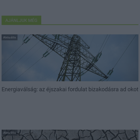
AJÁNLJUK MÉG
Aktuális
Energiaválság: az éjszakai fordulat bizakodásra ad okot
Aktuális