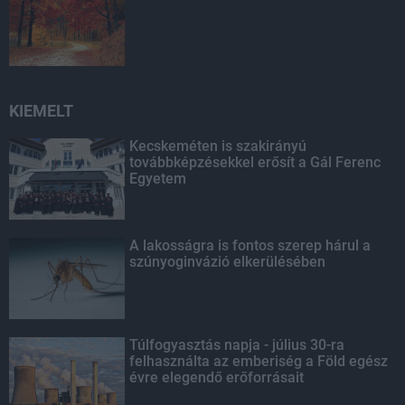
KIEMELT
Kecskeméten is szakirányú
továbbképzésekkel erősít a Gál Ferenc
Egyetem
A lakosságra is fontos szerep hárul a
szúnyoginvázió elkerülésében
Túlfogyasztás napja - július 30-ra
felhasználta az emberiség a Föld egész
évre elegendő erőforrásait