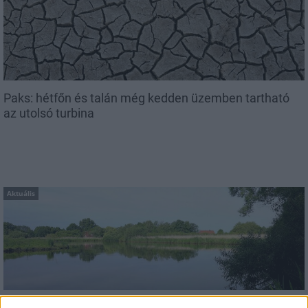
Paks: hétfőn és talán még kedden üzemben tartható
az utolsó turbina
Aktuális
Az atomerőmű egyetlen hatása a környezetre, hogy a