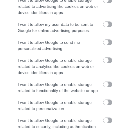
Flórián téri felüljárón
I want to allow Google to enable storage
related to advertising like cookies on web or
device identifiers in apps.
I want to allow my user data to be sent to
Google for online advertising purposes.
HÍRLEVÉL
I want to allow Google to send me
personalized advertising.
Név
I want to allow Google to enable storage
related to analytics like cookies on web or
device identifiers in apps.
E-mail cím
I want to allow Google to enable storage
related to functionality of the website or app.
Feliratkozom a hírlevélre és elfogadom az
adatvédelmi
szabályzatot!
I want to allow Google to enable storage
related to personalization.
FELIRATKOZÁS
I want to allow Google to enable storage
related to security, including authentication