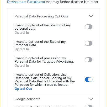
Downstream Participants
that may further disclose it to other
A projekt részeként megújulnak a területen található
third parties.
műemlékek, köztük a különleges Műromok, valamint a közeli
Várkanyarban álló Nepomuki Szent János híd és szobor is.
Please note that this website/app uses one or more Google
Personal Data Processing Opt Outs
services and may gather and store information including but
M1 bővítés: már zajlik a teljesen új
not limited to your visit or usage behaviour. You may click to
I want to opt-out of the Sharing of my
Bicske Kelet csomópont építése
personal data.
grant or deny consent to Google and its third-party tags to
Opted In
use your data for below specified purposes in below Google
consent section.
I want to opt-out of the Sale of my
Personal Data.
Opted In
Új gyalogosátkelők és jelzőlámpás
csomópont épül Angyalföldön
I want to opt-out of processing my
Personal Data for Targeted Advertising.
Opted In
I want to opt-out of Collection, Use,
Másfélszeresére bővítik
Retention, Sale, and/or Sharing of my
Hódmezővásárhely jó hírű református
Personal Data that Is Unrelated with the
Purposes for which it was collected.
iskoláját
Opted Out
Google consents
Látványos építési szakasz indult be a