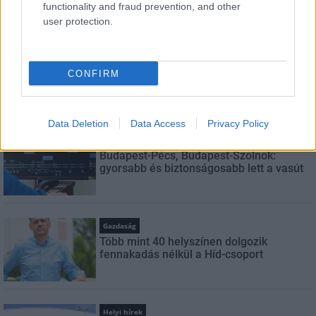
functionality and fraud prevention, and other
LEGNÉZETTEBB
user protection.
Aktuális
Indul a diákok pénzügyi ismereteit
CONFIRM
erősítő Pénz7 programsorozat
Data Deletion
Data Access
Privacy Policy
Helyi hírek
Budapest-Pécs, Budapest-Szolnok:
gyorsabb és biztonságosabb lett a vasút
Gazdaság
Több mint 40 helyszínen dolgozik
fennakadás nélkül a Híd-csoport
Helyi hírek