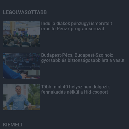
LEGOLVASOTTABB
Indul a diákok pénzügyi ismereteit
erősítő Pénz7 programsorozat
Budapest-Pécs, Budapest-Szolnok:
gyorsabb és biztonságosabb lett a vasút
Több mint 40 helyszínen dolgozik
fennakadás nélkül a Híd-csoport
KIEMELT