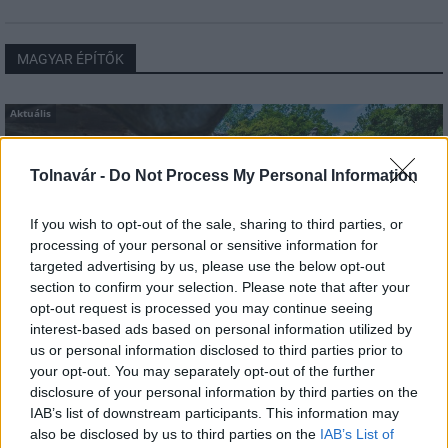
MAGYAR ÉPÍTŐK
Aktuális
Tolnavár -
Do Not Process My Personal Information
If you wish to opt-out of the sale, sharing to third parties, or
processing of your personal or sensitive information for
targeted advertising by us, please use the below opt-out
section to confirm your selection. Please note that after your
opt-out request is processed you may continue seeing
interest-based ads based on personal information utilized by
us or personal information disclosed to third parties prior to
your opt-out. You may separately opt-out of the further
Tata
műemlékfelújítás
műemlék
restaurálás
disclosure of your personal information by third parties on the
Történelmi táj, amelynek minden köve mesél –
IAB’s list of downstream participants. This information may
megújul a tatai Angolkert
also be disclosed by us to third parties on the
IAB’s List of