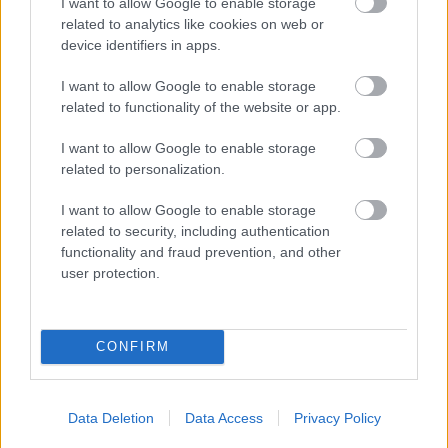
I want to allow Google to enable storage
A tengerfenék alatt négy óriáskábellel
related to analytics like cookies on web or
kötik össze Spanyolország és
device identifiers in apps.
Franciaország villamosenergia-
hálózatát
I want to allow Google to enable storage
related to functionality of the website or app.
I want to allow Google to enable storage
related to personalization.
HÍRLEVÉL
I want to allow Google to enable storage
related to security, including authentication
Név
functionality and fraud prevention, and other
user protection.
E-mail cím
CONFIRM
Feliratkozom a hírlevélre és elfogadom az
adatvédelmi
szabályzatot!
Data Deletion
Data Access
Privacy Policy
FELIRATKOZÁS