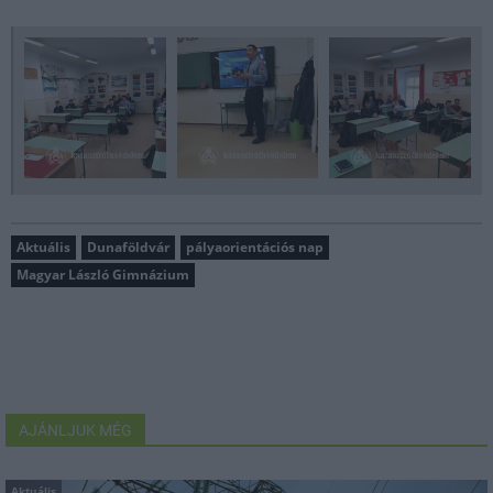
Aktuális
Dunaföldvár
pályaorientációs nap
Magyar László Gimnázium
AJÁNLJUK MÉG
Aktuális