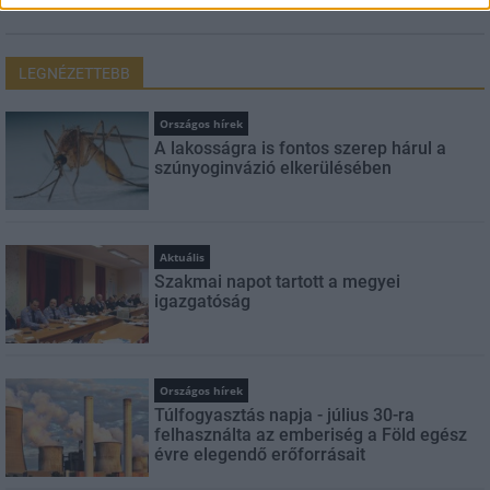
LEGNÉZETTEBB
Országos hírek
A lakosságra is fontos szerep hárul a
szúnyoginvázió elkerülésében
Aktuális
Szakmai napot tartott a megyei
igazgatóság
Országos hírek
Túlfogyasztás napja - július 30-ra
felhasználta az emberiség a Föld egész
évre elegendő erőforrásait