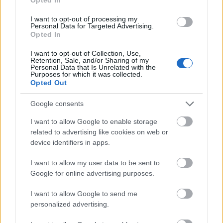
Megkezdődött az 5. blokk reaktorépületének alaplemez-
kivitelezése, miközben a felülvizsgálat arra keresi a választ,
I want to opt-out of processing my
hogy a megváltozott gazdasági és geopolitikai környezetben
Personal Data for Targeted Advertising.
milyen feltételek mellett érdemes továbbvinni Magyarország
Opted In
egyik legnagyobb beruházását.
I want to opt-out of Collection, Use,
Retention, Sale, and/or Sharing of my
Personal Data that Is Unrelated with the
Elkészült a Liszt Ferenc repülőtér
Purposes for which it was collected.
közelében lévő logisztikai bázis út- és
Opted Out
közműhálózatának fejlesztése
Google consents
I want to allow Google to enable storage
Látlelet a hazai víziközművekről?
related to advertising like cookies on web or
Egyetlen, fél évszázados vezetéken
múlt Bicske vízellátása
device identifiers in apps.
I want to allow my user data to be sent to
Google for online advertising purposes.
Épített öröksége megújításával is készül
Mohács a csata ötszázadik
I want to allow Google to send me
évfordulójára
personalized advertising.