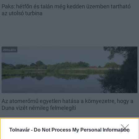
Paks: hétfőn és talán még kedden üzemben tartható
az utolsó turbina
Aktuális
Az atomerőmű egyetlen hatása a környezetre, hogy a
Duna vizét némileg felmelegíti
Tolnavár -
Do Not Process My Personal Information