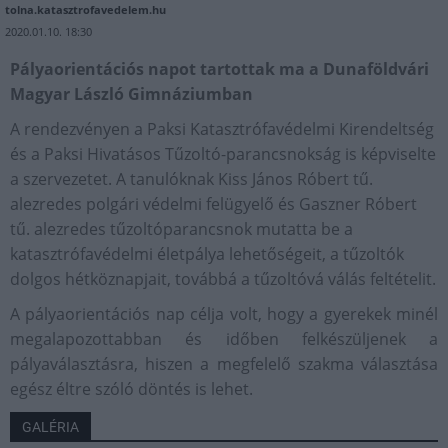
tolna.katasztrofavedelem.hu
2020.01.10. 18:30
Pályaorientációs napot tartottak ma a Dunaföldvári
Magyar László Gimnáziumban
A rendezvényen a Paksi Katasztrófavédelmi Kirendeltség
és a Paksi Hivatásos Tűzoltó-parancsnokság is képviselte
a szervezetet. A tanulóknak Kiss János Róbert tű.
alezredes polgári védelmi felügyelő és Gaszner Róbert
tű. alezredes tűzoltóparancsnok mutatta be a
katasztrófavédelmi életpálya lehetőségeit, a tűzoltók
dolgos hétköznapjait, továbbá a tűzoltóvá válás feltételit.
A pályaorientációs nap célja volt, hogy a gyerekek minél
megalapozottabban és időben felkészüljenek a
pályaválasztásra, hiszen a megfelelő szakma választása
egész éltre szóló döntés is lehet.
GALÉRIA