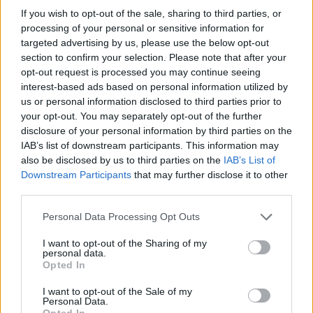
If you wish to opt-out of the sale, sharing to third parties, or
processing of your personal or sensitive information for
MAGYAR ÉPÍTŐK
targeted advertising by us, please use the below opt-out
section to confirm your selection. Please note that after your
opt-out request is processed you may continue seeing
Mi épül?
interest-based ads based on personal information utilized by
us or personal information disclosed to third parties prior to
your opt-out. You may separately opt-out of the further
disclosure of your personal information by third parties on the
IAB’s list of downstream participants. This information may
also be disclosed by us to third parties on the
IAB’s List of
Downstream Participants
that may further disclose it to other
third parties.
Please note that this website/app uses one or more Google
Personal Data Processing Opt Outs
services and may gather and store information including but
not limited to your visit or usage behaviour. You may click to
I want to opt-out of the Sharing of my
personal data.
grant or deny consent to Google and its third-party tags to
Paks
paksi atomerőmű
Paks II
Paks II. Atomerőmű Zrt.
Opted In
use your data for below specified purposes in below Google
Paks II.: Mit jelent az 5. blokk új mérföldköve a
consent section.
I want to opt-out of the Sale of my
felülvizsgálat árnyékában?
Personal Data.
Opted In