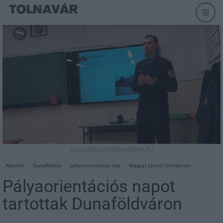
tolna.katasztrofavedelem.hu
Aktuális
Dunaföldvár
pályaorientációs nap
Magyar László Gimnázium
Pályaorientációs napot
tartottak Dunaföldváron