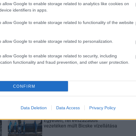
o allow Google to enable storage related to analytics like cookies on
evice identifiers in apps.
o allow Google to enable storage related to functionality of the website
 az éjszakai
Paks: hétfőn és talán még
odásra ad okot
kedden üzemben tartható az
utolsó turbina
o allow Google to enable storage related to personalization.
o allow Google to enable storage related to security, including
cation functionality and fraud prevention, and other user protection.
Elkészült a Liszt Ferenc repülőtér
CONFIRM
közelében lévő logisztikai bázis út-
és közműhálózatának fejlesztése
Data Deletion
Data Access
Privacy Policy
Látlelet a hazai víziközművekről?
Egyetlen, fél évszázados
vezetéken múlt Bicske vízellátása