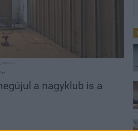
epaks.net
ítás
egújul a nagyklub is a
s fázisában tart a moziterem kialakítása a