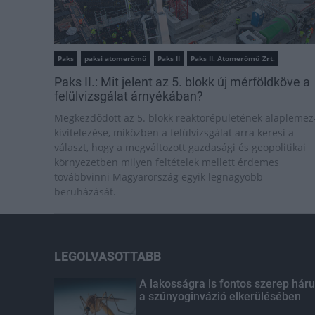
Paks
paksi atomerőmű
Paks II
Paks II. Atomerőmű Zrt.
Paks II.: Mit jelent az 5. blokk új mérföldköve a
felülvizsgálat árnyékában?
Megkezdődött az 5. blokk reaktorépületének alaplemez
kivitelezése, miközben a felülvizsgálat arra keresi a
választ, hogy a megváltozott gazdasági és geopolitikai
környezetben milyen feltételek mellett érdemes
továbbvinni Magyarország egyik legnagyobb
beruházását.
LEGOLVASOTTABB
A lakosságra is fontos szerep háru
a szúnyoginvázió elkerülésében