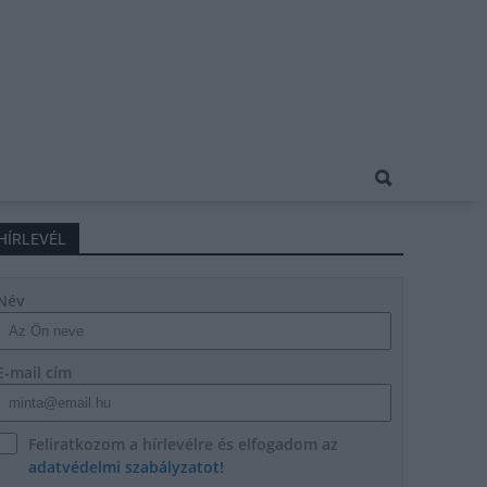
HÍRLEVÉL
Név
E-mail cím
Feliratkozom a hírlevélre és elfogadom az
adatvédelmi szabályzatot!