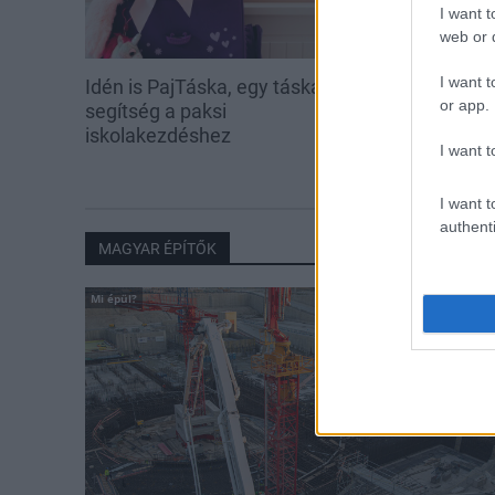
I want t
web or d
I want t
Idén is PajTáska, egy táskányi
Energiaválság:
or app.
segítség a paksi
fordulat bizak
iskolakezdéshez
I want t
I want t
authenti
MAGYAR ÉPÍTŐK
Mi épül?