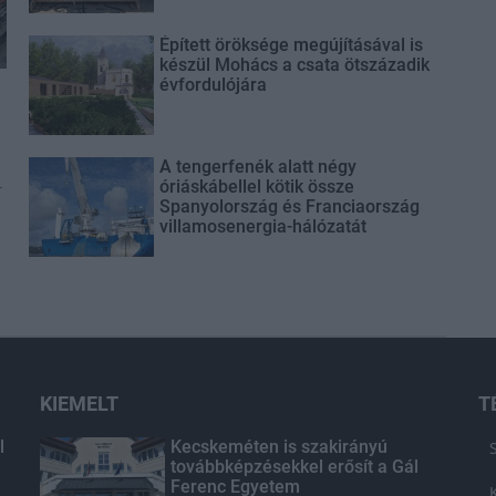
Épített öröksége megújításával is
készül Mohács a csata ötszázadik
évfordulójára
A tengerfenék alatt négy
-
óriáskábellel kötik össze
Spanyolország és Franciaország
villamosenergia-hálózatát
KIEMELT
T
l
Kecskeméten is szakirányú
továbbképzésekkel erősít a Gál
Ferenc Egyetem