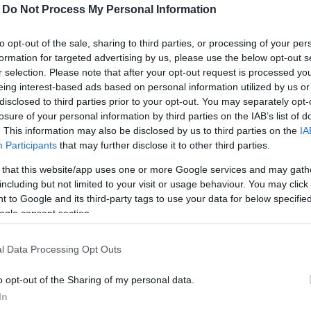
-
Do Not Process My Personal Information
to opt-out of the sale, sharing to third parties, or processing of your per
n fejlesztés, a nagyklubban padozatcsere zajlik.
formation for targeted advertising by us, please use the below opt-out s
r selection. Please note that after your opt-out request is processed y
eing interest-based ads based on personal information utilized by us or
disclosed to third parties prior to your opt-out. You may separately opt-
losure of your personal information by third parties on the IAB’s list of
. This information may also be disclosed by us to third parties on the
IA
Participants
that may further disclose it to other third parties.
 that this website/app uses one or more Google services and may gath
including but not limited to your visit or usage behaviour. You may click 
 to Google and its third-party tags to use your data for below specifi
ogle consent section.
l Data Processing Opt Outs
o opt-out of the Sharing of my personal data.
In