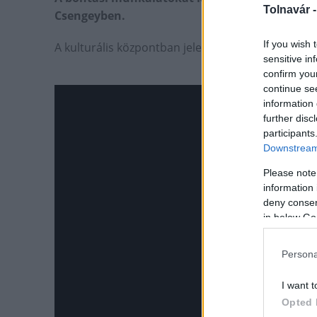
Tolnavár 
Csengeyben.
If you wish 
A kulturális központban jelenleg nem ez az egyetle
sensitive in
confirm you
continue se
information 
further disc
participants
Downstream 
Please note
information 
deny consent
in below Go
Persona
I want t
Opted 