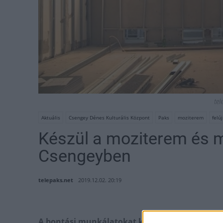
tel
Aktuális
Csengey Dénes Kulturális Központ
Paks
moziterem
felúj
Készül a moziterem és m
Csengeyben
telepaks.net
2019.12.02. 20:19
A bontási munkálatokat követően már az építé