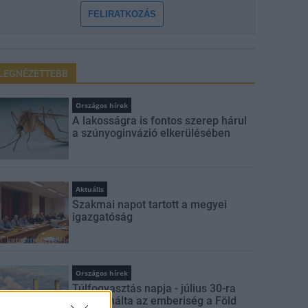
FELIRATKOZÁS
LEGNÉZETTEBB
Országos hírek
A lakosságra is fontos szerep hárul
a szúnyoginvázió elkerülésében
Aktuális
Szakmai napot tartott a megyei
igazgatóság
Országos hírek
Túlfogyasztás napja - július 30-ra
felhasználta az emberiség a Föld