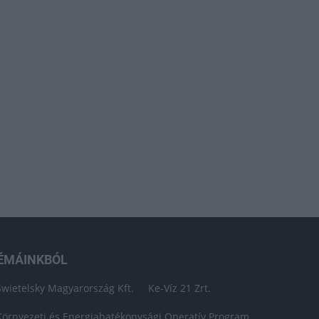
ÉMÁINKBÓL
Swietelsky Magyarország Kft.
Ke-Víz 21 Zrt.
Környezeti és Energiahatékonysági Operatív Program