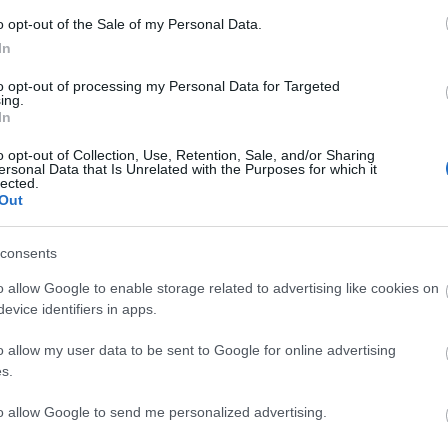
o opt-out of the Sale of my Personal Data.
In
to opt-out of processing my Personal Data for Targeted
ing.
In
o opt-out of Collection, Use, Retention, Sale, and/or Sharing
ersonal Data that Is Unrelated with the Purposes for which it
erem
felújítás
lected.
Out
consents
o allow Google to enable storage related to advertising like cookies on
evice identifiers in apps.
o allow my user data to be sent to Google for online advertising
Aktuális
s.
to allow Google to send me personalized advertising.