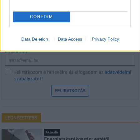
HÍRLEVÉL
CONFIRM
Név
Data Deletion
Data Access
Privacy Policy
E-mail cím
Feliratkozom a hírlevélre és elfogadom az
adatvédelmi
szabályzatot!
FELIRATKOZÁS
LEGNÉZETTEBB
Aktuális
Energiatakarékosság: estétől