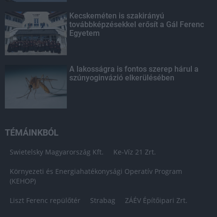
Kecskeméten is szakirányú
továbbképzésekkel erősít a Gál Ferenc
Egyetem
A lakosságra is fontos szerep hárul a
szúnyoginvázió elkerülésében
TÉMÁINKBÓL
Swietelsky Magyarország Kft.
Ke-Víz 21 Zrt.
Környezeti és Energiahatékonysági Operatív Program
(KEHOP)
Liszt Ferenc repülőtér
Strabag
ZÁÉV Építőipari Zrt.