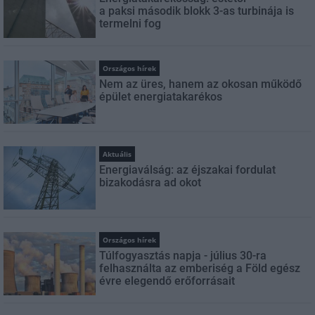
a paksi második blokk 3-as turbinája is
termelni fog
Országos hírek
Nem az üres, hanem az okosan működő
épület energiatakarékos
Aktuális
Energiaválság: az éjszakai fordulat
bizakodásra ad okot
Országos hírek
Túlfogyasztás napja - július 30-ra
felhasználta az emberiség a Föld egész
évre elegendő erőforrásait