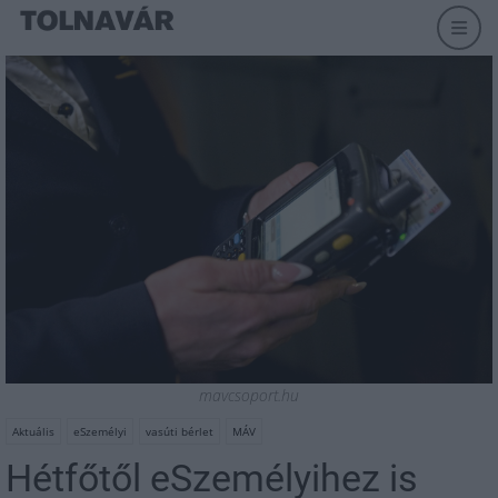
mavcsoport.hu
Aktuális
eSzemélyi
vasúti bérlet
MÁV
Hétfőtől eSzemélyihez is