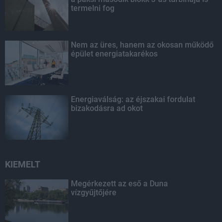
termelni fog
Nem az üres, hanem az okosan működő
épület energiatakarékos
Energiaválság: az éjszakai fordulat
bizakodásra ad okot
KIEMELT
Megérkezett az eső a Duna
vízgyűjtőjére