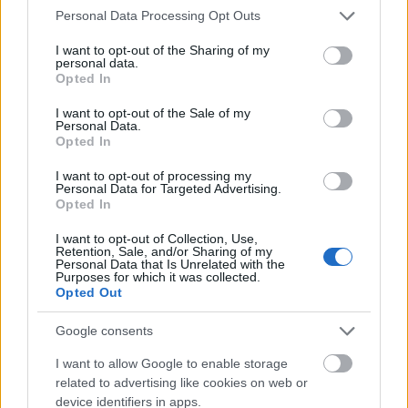
Please note that this website/app uses one or more Google
Personal Data Processing Opt Outs
services and may gather and store information including but
Útépítés
not limited to your visit or usage behaviour. You may click to
I want to opt-out of the Sharing of my
personal data.
grant or deny consent to Google and its third-party tags to
Opted In
use your data for below specified purposes in below Google
consent section.
I want to opt-out of the Sale of my
Personal Data.
Opted In
I want to opt-out of processing my
Personal Data for Targeted Advertising.
Opted In
I want to opt-out of Collection, Use,
Retention, Sale, and/or Sharing of my
Personal Data that Is Unrelated with the
útfelújítás
Pestszentlőrinc
XVIII. kerület
Profunda Bau
Purposes for which it was collected.
Opted Out
Szinte teljes hosszában megújítják a Lakatos úti
lakótelep legfontosabb utcáját
Google consents
Pestszentlőrinc egyik első lakótelepén kanyarog a Dolgozó utca,
I want to allow Google to enable storage
amelynek komplex burkolatmegújításáért felel a Profunda Bau.
related to advertising like cookies on web or
device identifiers in apps.