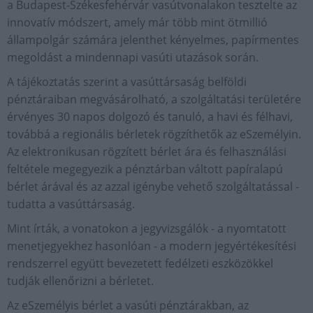
a Budapest-Székesfehérvár vasútvonalakon tesztelte az
innovatív módszert, amely már több mint ötmillió
állampolgár számára jelenthet kényelmes, papírmentes
megoldást a mindennapi vasúti utazások során.
A tájékoztatás szerint a vasúttársaság belföldi
pénztáraiban megvásárolható, a szolgáltatási területére
érvényes 30 napos dolgozó és tanuló, a havi és félhavi,
továbbá a regionális bérletek rögzíthetők az eSzemélyin.
Az elektronikusan rögzített bérlet ára és felhasználási
feltétele megegyezik a pénztárban váltott papíralapú
bérlet árával és az azzal igénybe vehető szolgáltatással -
tudatta a vasúttársaság.
Mint írták, a vonatokon a jegyvizsgálók - a nyomtatott
menetjegyekhez hasonlóan - a modern jegyértékesítési
rendszerrel együtt bevezetett fedélzeti eszközökkel
tudják ellenőrizni a bérletet.
Az eSzemélyis bérlet a vasúti pénztárakban, az