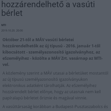
hozzárendelhető a vasúti
bérlet
MTI
2019.10.20. 20:00
Október 21-től a MÁV vasúti bérletei
hozzárendelhetők az új típusú - 2016. január 1-től
kibocsátott - személyazonosító igazolványhoz, az
eSzemélyihez - közölte a MÁV Zrt. vasárnap az MTI-
vel.
A közlemény szerint a MÁV utasai a bérletüket mostantól
az új típusú személyazonosító igazolványukon
elektronikus adatként tárolhatják. Az eSzemélyihez
hozzárendelt bérlet előnye, hogy az utasnak nem kell
papíralapú bérletet őriznie és magával vinnie.
A vasúttársaság korábban a Budapest-Pusztaszabolcs és