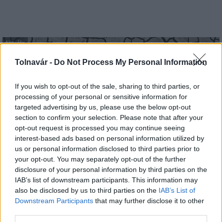
Aktuális
Tolnavár -
Do Not Process My Personal Information
If you wish to opt-out of the sale, sharing to third parties, or
processing of your personal or sensitive information for
targeted advertising by us, please use the below opt-out
section to confirm your selection. Please note that after your
Paks: hétfőn és talán még kedden üzemben tartható
opt-out request is processed you may continue seeing
az utolsó turbina
interest-based ads based on personal information utilized by
us or personal information disclosed to third parties prior to
your opt-out. You may separately opt-out of the further
disclosure of your personal information by third parties on the
IAB’s list of downstream participants. This information may
also be disclosed by us to third parties on the
IAB’s List of
Downstream Participants
that may further disclose it to other
third parties.
MAGYAR ÉPÍTŐK