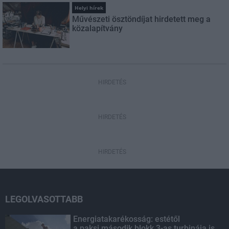
Helyi hírek
Művészeti ösztöndíjat hirdetett meg a
közalapítvány
HIRDETÉS
HIRDETÉS
HIRDETÉS
LEGOLVASOTTABB
Energiatakarékosság: estétől
a paksi második blokk 3-as turbinája is