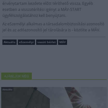
érvénytartam kezdete előtt téríthető vissza. Egyéb
esetben a visszatérítési igényt a MÁV-START
ügyfélszolgálatához kell benyújtani.
Az eSzemélyi alkalmas a társadalombiztosítási azonosító
jel és az adóazonosító jel tárolására is - közölte a MÁV.
Aktuális
eSzemélyi
vasúti bérlet
MÁV
AJÁNLJUK MÉG
Aktuális