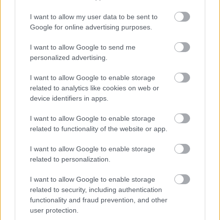
Új vízáteresztő burkolatú parkolók
épülnek Zuglóban – helyben tartják a
I want to allow my user data to be sent to
csapadékvizet
Google for online advertising purposes.
I want to allow Google to send me
Nem az üres, hanem az okosan működő
personalized advertising.
épület energiatakarékos
I want to allow Google to enable storage
related to analytics like cookies on web or
device identifiers in apps.
Újragondolják Lipótváros rejtett, zöld
parkját
I want to allow Google to enable storage
related to functionality of the website or app.
I want to allow Google to enable storage
related to personalization.
Történelmi táj, amelynek minden köve
mesél – megújul a tatai Angolkert
I want to allow Google to enable storage
related to security, including authentication
functionality and fraud prevention, and other
user protection.