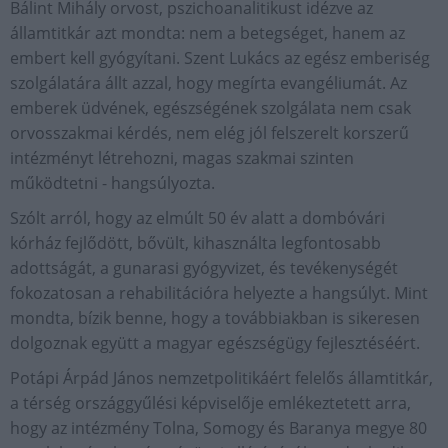
Bálint Mihály orvost, pszichoanalitikust idézve az
államtitkár azt mondta: nem a betegséget, hanem az
embert kell gyógyítani. Szent Lukács az egész emberiség
szolgálatára állt azzal, hogy megírta evangéliumát. Az
emberek üdvének, egészségének szolgálata nem csak
orvosszakmai kérdés, nem elég jól felszerelt korszerű
intézményt létrehozni, magas szakmai szinten
működtetni - hangsúlyozta.
Szólt arról, hogy az elmúlt 50 év alatt a dombóvári
kórház fejlődött, bővült, kihasználta legfontosabb
adottságát, a gunarasi gyógyvizet, és tevékenységét
fokozatosan a rehabilitációra helyezte a hangsúlyt. Mint
mondta, bízik benne, hogy a továbbiakban is sikeresen
dolgoznak együtt a magyar egészségügy fejlesztéséért.
Potápi Árpád János nemzetpolitikáért felelős államtitkár,
a térség országgyűlési képviselője emlékeztetett arra,
hogy az intézmény Tolna, Somogy és Baranya megye 80