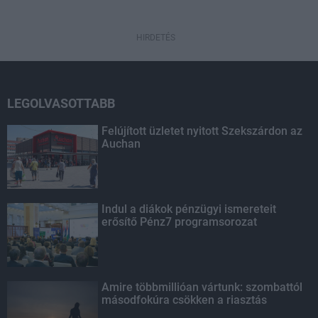
HIRDETÉS
LEGOLVASOTTABB
Felújított üzletet nyitott Szekszárdon az
Auchan
Indul a diákok pénzügyi ismereteit
erősítő Pénz7 programsorozat
Amire többmillióan vártunk: szombattól
másodfokúra csökken a riasztás