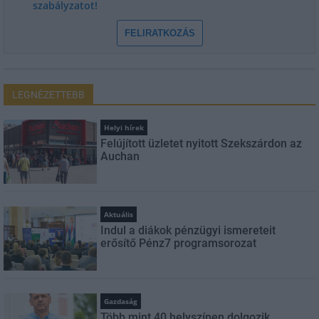
szabályzatot!
FELIRATKOZÁS
LEGNÉZETTEBB
Helyi hírek
Felújított üzletet nyitott Szekszárdon az
Auchan
Aktuális
Indul a diákok pénzügyi ismereteit
erősítő Pénz7 programsorozat
Gazdaság
Több mint 40 helyszínen dolgozik