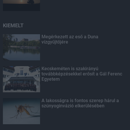
KIEMELT
Megérkezett az eső a Duna
vízgyűjtőjére
Kecskeméten is szakirányú
továbbképzésekkel erősít a Gál Ferenc
Egyetem
A lakosságra is fontos szerep hárul a
szúnyoginvázió elkerülésében