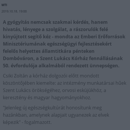
MTI
2019.10.18. 19:00
A gyógyítás nemcsak szakmai kérdés, hanem
hivatás, lényege a szolgálat, a rászorulók felé
kinyújtott segítő kéz - mondta az Emberi Erőforrások
Minisztériumának egészségügyi fejlesztésekért
felelős helyettes államtitkára pénteken
Dombóváron, a Szent Lukács Kórház fennállásának
50. évfordulója alkalmából rendezett ünnepségen.
Csiki Zoltán a kórház dolgozói előtt mondott
köszöntőjében kiemelte: az intézmény munkatársai hűek
Szent Lukács örökségéhez, orvosi esküjükhöz, a
keresztény és magyar hagyományokhoz.
"Jelenleg új egészségkultúrát honosítunk meg
hazánkban, amelynek alapjait ugyanezek az elvek
képezik" - fogalmazott.