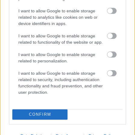
autópálya
útépítés
M1-es autópálya
Bicske
I want to allow Google to enable storage
related to analytics like cookies on web or
M1 bővítés: már zajlik a teljesen új Bicske Kelet
device identifiers in apps.
csomópont építése
Tizenegy meglévő csomópontot korszerűsít és négy új,
I want to allow Google to enable storage
különszintű csomópontot hoz létre az MKIF az M1-es
related to functionality of the website or app.
bővítésénél.
I want to allow Google to enable storage
related to personalization.
Új gyalogosátkelők és jelzőlámpás
csomópont épül Angyalföldön
I want to allow Google to enable storage
related to security, including authentication
functionality and fraud prevention, and other
user protection.
Másfélszeresére bővítik
Hódmezővásárhely jó hírű református
iskoláját
CONFIRM
Látványos építési szakasz indult be a
Flórián téri felüljárón