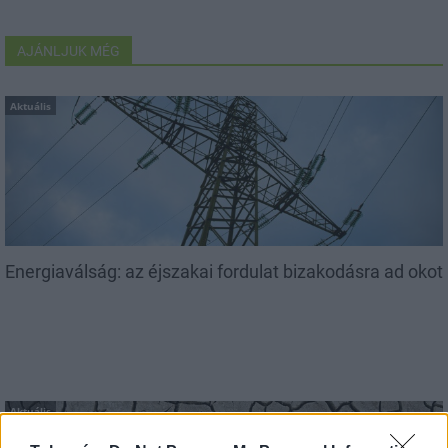
AJÁNLJUK MÉG
Aktuális
Energiaválság: az éjszakai fordulat bizakodásra ad okot
Aktuális