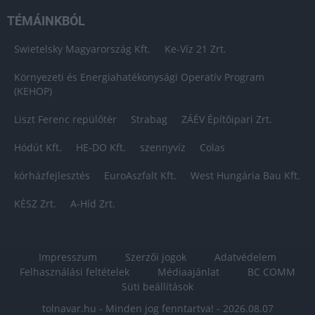
TÉMÁINKBÓL
Swietelsky Magyarország Kft.
Ke-Víz 21 Zrt.
Környezeti és Energiahatékonysági Operatív Program
(KEHOP)
Liszt Ferenc repülőtér
Strabag
ZÁÉV Építőipari Zrt.
Hódút Kft.
HE-DO Kft.
szennyvíz
Colas
kórházfejlesztés
EuroAszfalt Kft.
West Hungária Bau Kft.
KÉSZ Zrt.
A-Híd Zrt.
Impresszum
Szerzői jogok
Adatvédelem
Felhasználási feltételek
Médiaajánlat
BC COMM
Süti beállítások
tolnavar.hu - Minden jog fenntartva! - 2026.08.07