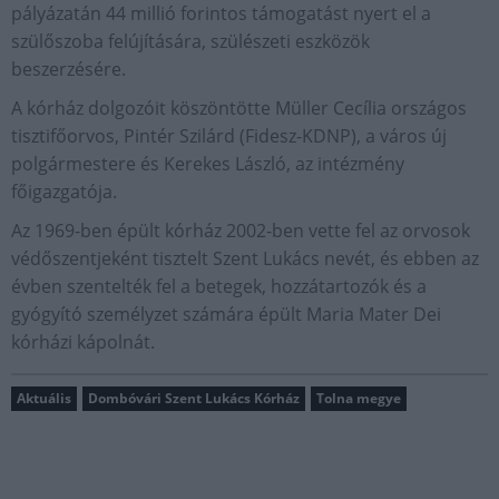
pályázatán 44 millió forintos támogatást nyert el a
szülőszoba felújítására, szülészeti eszközök
beszerzésére.
A kórház dolgozóit köszöntötte Müller Cecília országos
tisztifőorvos, Pintér Szilárd (Fidesz-KDNP), a város új
polgármestere és Kerekes László, az intézmény
főigazgatója.
Az 1969-ben épült kórház 2002-ben vette fel az orvosok
védőszentjeként tisztelt Szent Lukács nevét, és ebben az
évben szentelték fel a betegek, hozzátartozók és a
gyógyító személyzet számára épült Maria Mater Dei
kórházi kápolnát.
Aktuális
Dombóvári Szent Lukács Kórház
Tolna megye