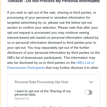
Tolnavár -
Do Not Process My Personal Information
If you wish to opt-out of the sale, sharing to third parties, or
processing of your personal or sensitive information for
targeted advertising by us, please use the below opt-out
section to confirm your selection. Please note that after your
Paks: hétfőn és talán még kedden üzemben tartható
opt-out request is processed you may continue seeing
az utolsó turbina
interest-based ads based on personal information utilized by
us or personal information disclosed to third parties prior to
your opt-out. You may separately opt-out of the further
disclosure of your personal information by third parties on the
IAB’s list of downstream participants. This information may
also be disclosed by us to third parties on the
IAB’s List of
Aktuális
Downstream Participants
that may further disclose it to other
third parties.
Please note that this website/app uses one or more Google
Personal Data Processing Opt Outs
services and may gather and store information including but
not limited to your visit or usage behaviour. You may click to
I want to opt-out of the Sharing of my
personal data.
grant or deny consent to Google and its third-party tags to
Opted In
use your data for below specified purposes in below Google
Az atomerőmű egyetlen hatása a környezetre, hogy a
consent section.