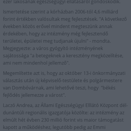
ezer lakosának egészségügyi ellátásáról gondoskodik.
Ismertetése szerint a kórházban 2006-tól 4,6 milliárd
forint értékben valósultak meg fejlesztések. "A következő
években közös erővel mindent megteszünk annak
érdekében, hogy az intézmény még fejlesztendő
területei, épületei meg tudjanak újulni" - mondta.
Megjegyezte: a város gyógyító intézményének
sajátossága "a betegeknek a keresztény megközelítése,
ami nem mindenhol jellemző".
Megemlítette azt is, hogy az október 13-i önkormányzati
választás után új képviselő-testülete és polgármestere
van Dombóvárnak, ami lehetővé teszi, hogy "békés
fejlődés jellemezze a várost".
Laczó Andrea, az Állami Egészségügyi Elllátó Központ dél-
dunántúli regionális igazgatója közölte: az intézmény az
elmúlt hét évben 230 millió forint vis maior támogatást
kapott a működéshez, legutóbb pedig az Emmi