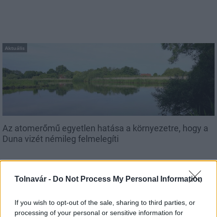
Aktuális
Az atomerőmű egyetlen hatása a környezetre, hogy a
Duna vizét némileg felmelegíti
Tolnavár -
Do Not Process My Personal Information
If you wish to opt-out of the sale, sharing to third parties, or
processing of your personal or sensitive information for
MAGYAR ÉPÍTŐK