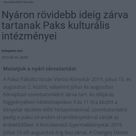
dunakömlődi faluház
Nyáron rövidebb ideig zárva
tartanak Paks kulturális
intézményei
telepaks.net
2019.06.24. 20:00
Mutatjuk a nyári zárvatartást.
A Paksi Pákolitz István Városi Könyvtár 2019. július 15. és
augusztus 2. között, valamint július és augusztus
hónapban szombatonként zárva tart. Az időjárás
függvényében hétköznapokon 9 és 11 óra között a
könyvtár épülete előtt hírlapolvasóval, szombatonként
pedig a paksi strandon strandkönyvtárral várják az
érdeklődőket. A Kincskereső Gyermekkönyvtár 2019.
július 15-től augusztus 4-ig lesz zárva. A Csengey Dénes