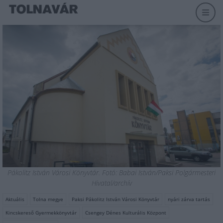
Pákolitz István Városi Könyvtár. Fotó: Babai István/Paksi Polgármesteri
Hivatal/archív
Aktuális
Tolna megye
Paksi Pákolitz István Városi Könyvtár
nyári zárva tartás
Kincskereső Gyermekkönyvtár
Csengey Dénes Kulturális Központ