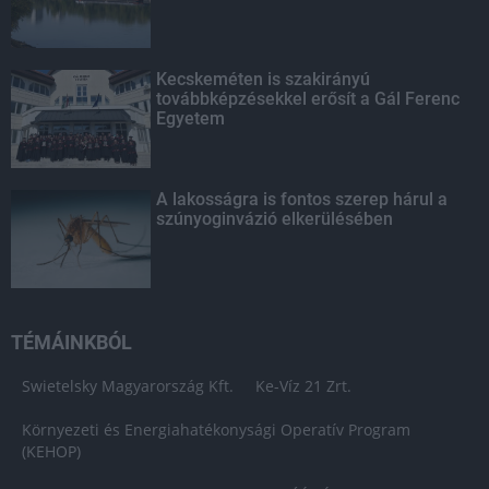
Kecskeméten is szakirányú
továbbképzésekkel erősít a Gál Ferenc
Egyetem
A lakosságra is fontos szerep hárul a
szúnyoginvázió elkerülésében
TÉMÁINKBÓL
Swietelsky Magyarország Kft.
Ke-Víz 21 Zrt.
Környezeti és Energiahatékonysági Operatív Program
(KEHOP)