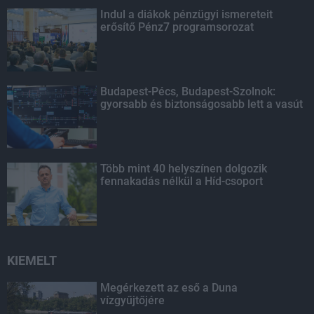
Indul a diákok pénzügyi ismereteit
erősítő Pénz7 programsorozat
Budapest-Pécs, Budapest-Szolnok:
gyorsabb és biztonságosabb lett a vasút
Több mint 40 helyszínen dolgozik
fennakadás nélkül a Híd-csoport
KIEMELT
Megérkezett az eső a Duna
vízgyűjtőjére