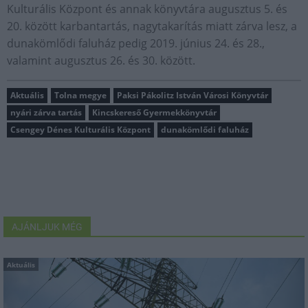
Kulturális Központ és annak könyvtára augusztus 5. és
20. között karbantartás, nagytakarítás miatt zárva lesz, a
dunakömlődi faluház pedig 2019. június 24. és 28.,
valamint augusztus 26. és 30. között.
Aktuális
Tolna megye
Paksi Pákolitz István Városi Könyvtár
nyári zárva tartás
Kincskereső Gyermekkönyvtár
Csengey Dénes Kulturális Központ
dunakömlődi faluház
AJÁNLJUK MÉG
Aktuális