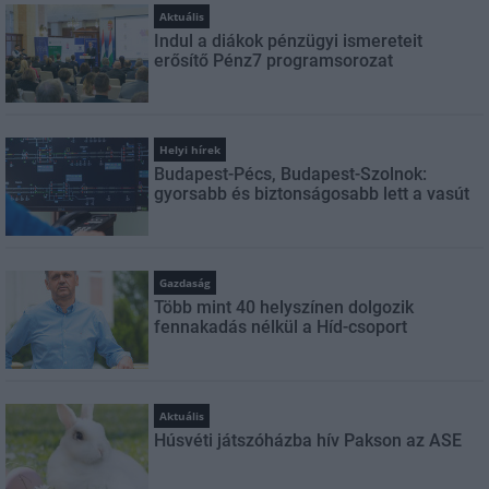
Aktuális
Indul a diákok pénzügyi ismereteit
erősítő Pénz7 programsorozat
Helyi hírek
Budapest-Pécs, Budapest-Szolnok:
gyorsabb és biztonságosabb lett a vasút
Gazdaság
Több mint 40 helyszínen dolgozik
fennakadás nélkül a Híd-csoport
Aktuális
Húsvéti játszóházba hív Pakson az ASE