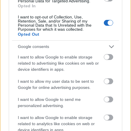
Personal Data for Targeted Advertising.
Opted In
Történelmi táj, amelynek minden köve
I want to opt-out of Collection, Use,
mesél – megújul a tatai Angolkert
Retention, Sale, and/or Sharing of my
Personal Data that Is Unrelated with the
Purposes for which it was collected.
Opted Out
M1 bővítés: már zajlik a teljesen új
Google consents
Bicske Kelet csomópont építése
I want to allow Google to enable storage
related to advertising like cookies on web or
device identifiers in apps.
Új gyalogosátkelők és jelzőlámpás
I want to allow my user data to be sent to
csomópont épül Angyalföldön
Google for online advertising purposes.
I want to allow Google to send me
personalized advertising.
Másfélszeresére bővítik
Hódmezővásárhely jó hírű református
I want to allow Google to enable storage
iskoláját
related to analytics like cookies on web or
device identifiers in apps.