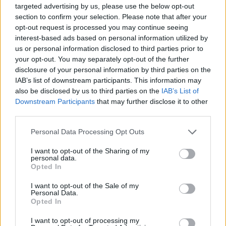
targeted advertising by us, please use the below opt-out
section to confirm your selection. Please note that after your
Mi épül?
opt-out request is processed you may continue seeing
interest-based ads based on personal information utilized by
us or personal information disclosed to third parties prior to
your opt-out. You may separately opt-out of the further
disclosure of your personal information by third parties on the
IAB’s list of downstream participants. This information may
also be disclosed by us to third parties on the
IAB’s List of
Downstream Participants
that may further disclose it to other
third parties.
Please note that this website/app uses one or more Google
Personal Data Processing Opt Outs
services and may gather and store information including but
not limited to your visit or usage behaviour. You may click to
I want to opt-out of the Sharing of my
Belváros-Lipótváros
játszótér
personal data.
grant or deny consent to Google and its third-party tags to
Opted In
Város-Teampannon Kereskedelmi és Szolgáltató Kft.
parkfelújítás
use your data for below specified purposes in below Google
consent section.
Újragondolják Lipótváros rejtett, zöld parkját
I want to opt-out of the Sale of my
Personal Data.
Indulhat a Honvéd tér megújításának tervezése, ahol a
Opted In
klímatudatos gondolkodás és a helyi identitás erősítése kerül a
I want to opt-out of processing my
középpontba.